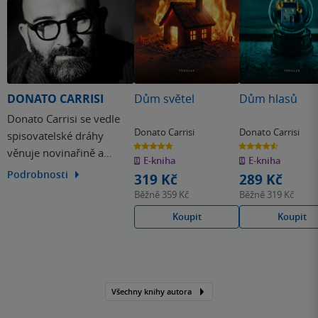
DONATO CARRISI
Dům světel
Dům hlasů
Donato Carrisi se vedle
Donato Carrisi
Donato Carrisi
spisovatelské dráhy
4.8
4.6
věnuje novinařině a
z
z
E-kniha
E-kniha
5
5
hvězdiček
hvězdiček
scenáristice. Na svém
Podrobnosti
319 Kč
289 Kč
kontě má již několik
Běžně
359 Kč
Běžně
319 Kč
románů. Jedním z nich,
Koupit
Koupit
thriller Dívka v mlze, v
roce 2017 se dokonce
objevil na stříbrném
plátně. Carrisi přitom sám
napsal scénář a ujal se…
Všechny knihy autora