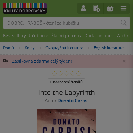
Vyhledávání
Bestsellery
Učebnice
Školní potřeby
Dark romance
Zachra
Nacházíte
Domů
Knihy
Cizojazyčná literatura
English literature
»
»
»
se
zde:
Zásilkovna zdarma celý týden!
Za
0.0
z
5
0 hodnocení čtenářů
hvězdiček
Into the Labyrinth
Autor
Donato Carrisi