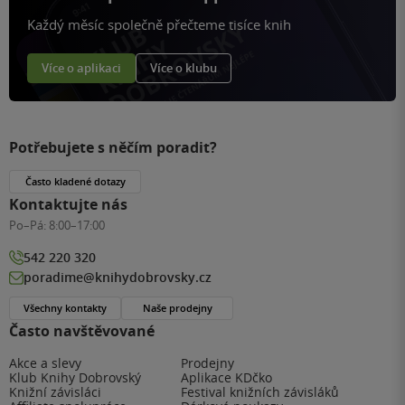
Každý měsíc společně přečteme tisíce knih
Více o aplikaci
Více o klubu
Potřebujete s něčím poradit?
Často kladené dotazy
Kontaktujte nás
Po–Pá:
8:00–17:00
542 220 320
poradime@knihydobrovsky.cz
Všechny kontakty
Naše prodejny
Často navštěvované
Akce a slevy
Prodejny
Klub Knihy Dobrovský
Aplikace KDčko
Knižní závisláci
Festival knižních závisláků