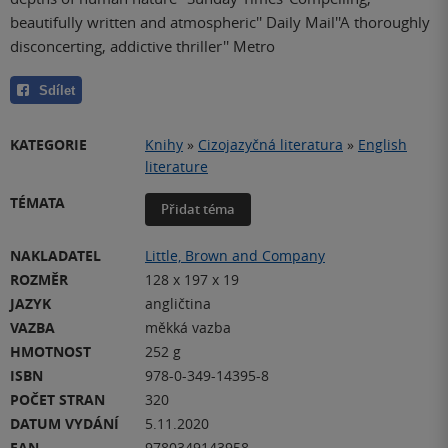
beautifully written and atmospheric'' Daily Mail''A thoroughly
disconcerting, addictive thriller'' Metro
Sdílet
KATEGORIE
Knihy
»
Cizojazyčná literatura
»
English
literature
TÉMATA
Přidat téma
NAKLADATEL
Little, Brown and Company
ROZMĚR
128 x 197 x 19
JAZYK
angličtina
VAZBA
měkká vazba
HMOTNOST
252 g
ISBN
978-0-349-14395-8
POČET STRAN
320
DATUM VYDÁNÍ
5.11.2020
EAN
9780349143958