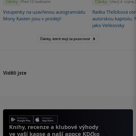
Články
Články
Před 10 hodinami
Úterý 4. srpna
Vstupenky na uzavřenou autogramiádu
Radka Třeštíková otev
Mony Kasten jsou v prodeji!
autorskou kapitolu.
jako Velikovsky
Články, které stojí za pozornost
Viděli jste
Knihy, recenze a klubové výhody
ve vaší kapse a naší appce KDčko