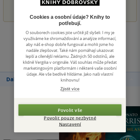
1
2
3
4
5
Cookies a osobní údaje? Knihy to
potřebují.
O souborech cookies jste určitě již slyšeli. I my je
Zobrazit všechna hodnocení
využíváme ke shromažďování a analýze informací,
aby náš e-shop dobře fungoval a mohli jsme ho
nadále zlepšovat. Také nám pomáhají ukazovat
Přidat hodnocení
lepší a cílenější reklamu. Žádných 50 odstínů, ale
klidně Vergilia v originále. Váš souhlas může předat
marketingovým platformám i některé vaše osobní
údaje. Ale vše bedlivě hlídáme. Jako naši vlastní
Další knihy autora
knihovnu!
Zjistit více
Povolit vše
Povolit pouze nezbytné
Nastavení