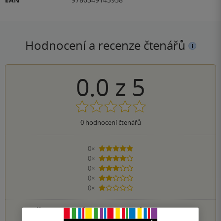
Hodnocení a recenze čtenářů
0.0
z
5
0
hodnocení čtenářů
0×
5 hvězdiček
0×
4 hvězdičky
0×
3 hvězdičky
0×
2 hvězdičky
0×
1 hvezdička
PŘIDEJTE SVÉ HODNOCENÍ KNIHY