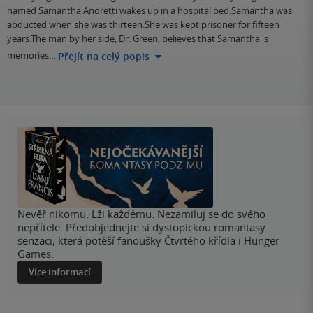
named Samantha Andretti wakes up in a hospital bed.Samantha was
abducted when she was thirteen.She was kept prisoner for fifteen
years.The man by her side, Dr. Green, believes that Samantha''s
memories…
Přejít na celý popis
Nevěř nikomu. Lži každému. Nezamiluj se do svého
nepřítele. Předobjednejte si dystopickou romantasy
senzaci, která potěší fanoušky Čtvrtého křídla i Hunger
Games.
Více informací