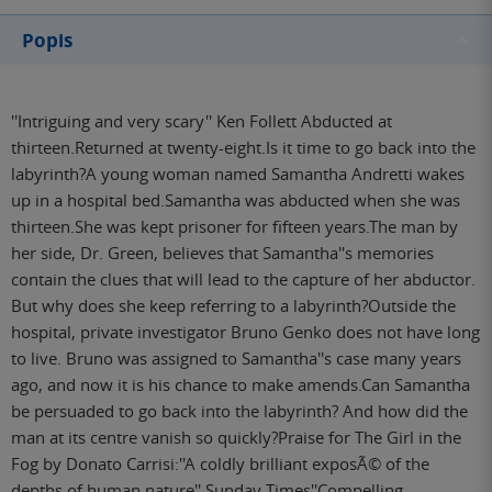
Popis
''Intriguing and very scary'' Ken Follett Abducted at
thirteen.Returned at twenty-eight.Is it time to go back into the
labyrinth?A young woman named Samantha Andretti wakes
up in a hospital bed.Samantha was abducted when she was
thirteen.She was kept prisoner for fifteen years.The man by
her side, Dr. Green, believes that Samantha''s memories
contain the clues that will lead to the capture of her abductor.
But why does she keep referring to a labyrinth?Outside the
hospital, private investigator Bruno Genko does not have long
to live. Bruno was assigned to Samantha''s case many years
ago, and now it is his chance to make amends.Can Samantha
be persuaded to go back into the labyrinth? And how did the
man at its centre vanish so quickly?Praise for The Girl in the
Fog by Donato Carrisi:''A coldly brilliant exposÃ© of the
depths of human nature'' Sunday Times''Compelling,