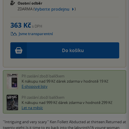
Osobní odběr
Vyberte prodejnu
ZDARMA (
)
363 Kč
s DPH
Jsme transparentní
Do košíku
Při zaslání zboží balíčkem
K nákupu nad 99 Kč
dárek zdarma
v hodnotě 19 Kč
E-shopové listy
Při zaslání zboží balíčkem
K nákupu nad 999 Kč
dárek zdarma
v hodnotě 299 Kč
Let na měsíc
''Intriguing and very scary'' Ken Follett Abducted at thirteen.Returned at
twenty-eight.Is it time to go back into the labyrinth?A young woman