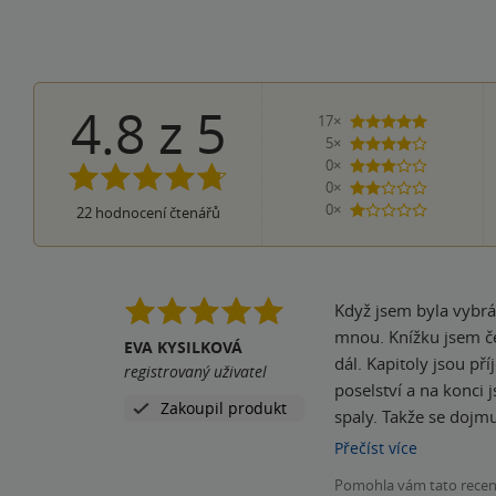
4.8
z
5
17×
5 hvězdiče
5×
4 hvězdičky
0×
3 hvězdičky
0×
2 hvězdičky
0×
22
hodnocení čtenářů
1 hvezdička
Když jsem byla vybrá
mnou. Knížku jsem četla poctivě dětem, takže to trvalo trochu déle. Sama jsem se těšila na čtení, protože mě zajímalo jak to bude
EVA KYSILKOVÁ
dál. Kapitoly jsou př
registrovaný uživatel
poselství a na konci 
Zakoupil produkt
spaly. Takže se dojmu zítra znovu. Díky propracovanosti příběhu je knížka vhod
děti se chytnou pohá
Přečíst
více
trochu zmatkářka? A s
Pomohla vám tato rece
celého ÚPP? Proč je důležité být na úřed