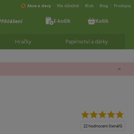
Akce a slevy
Vše důležité
Klub
Blog
Prodejny
E-košík
Košík
Přihlášení
Hračky
Papírnictví a dárky
Zav
4.8
z
5
22 hodnocení čtenářů
hvězd