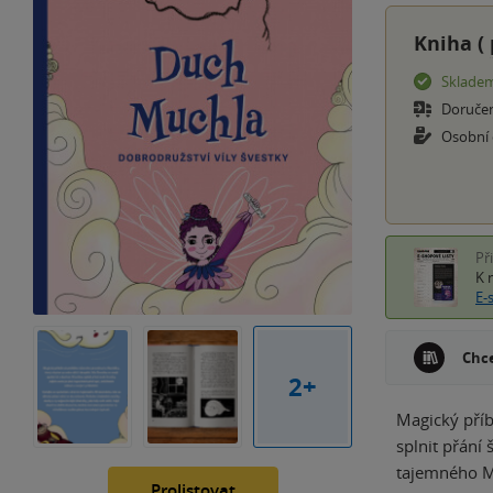
Kniha (
Sklade
Doruče
Osobní
Př
K 
E-
Chce
2+
Magický příb
splnit přání 
tajemného M
Prolistovat