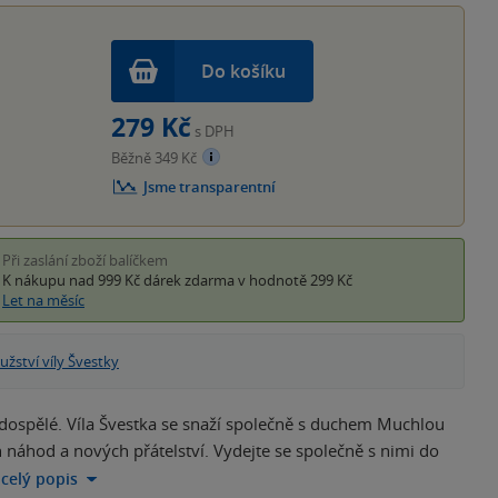
Do košíku
279 Kč
s DPH
Běžně 349 Kč
Jsme transparentní
Při zaslání zboží balíčkem
K nákupu nad 999 Kč
dárek zdarma
v hodnotě 299 Kč
Let na měsíc
žství víly Švestky
 dospělé. Víla Švestka se snaží společně s duchem Muchlou
ích náhod a nových přátelství. Vydejte se společně s nimi do
 celý popis