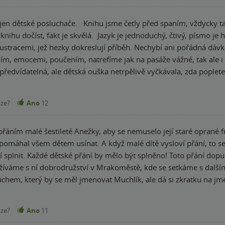
 dětská přání, jak si každý může jít za svým snem a neplnit zdánlivé předurčení. 
jen dětské posluchače. ⁠ ⁠ Knihu jsme četly před spaním, vždycky ta
ou máte i s dětmi za večer přečtenou a mimo pobavení dětí, což 
nihu dočíst, fakt je skvělá.⁠ ⁠ Jazyk je jednoduchý, čtivý, písmo je 
otenciál chytnout za srdce jak nejmenší děti, tak jejich rodiče. Já 
ustracemi, jež hezky dokreslují příběh. Nechybí ani pořádná dávka
áním a jdu si objednat pevné vydání, ale hlavně teď už si jdu s dě
vím, emocemi, poučením, natrefíme jak na pasáže vážné, tak ale i 
 radost jako Víla Švestka.
ředvídatelná, ale dětská ouška netrpělivě vyčkávala, zda popletená
o jsem se teda občas fakt smála, navíc reakce na ně od ostatních
, pro nás dospělý asi dobrý, ale pro děti to nebylo moc atraktivn
nze?
Ano
12
inky milujeme a chceme milovat dál.
řáním malé šestileté Anežky, aby se nemuselo její staré oprané fr
 malé dítě vysloví přání, to se začnou dít věci. Přání putuje mezi kouzelné
aží splnit. Každé dětské přání by mělo být splněno! Toto přání doput
terý by se měl jmenovat Muchlík, ale dá si zkratku na jméno Muchla. V úřadě splněný
jí správně mluvit. A tak děti zažijí srandu při jejich mluvení. A r
ale to už by nebyla ta psina. :) Je to celkem dlouhý příběh, doplňují ho černobílé ilustrace,
nze?
Ano
11
ještě víc, uprostřed jsou 3 ilustrace barevné na celou stranu. Někd