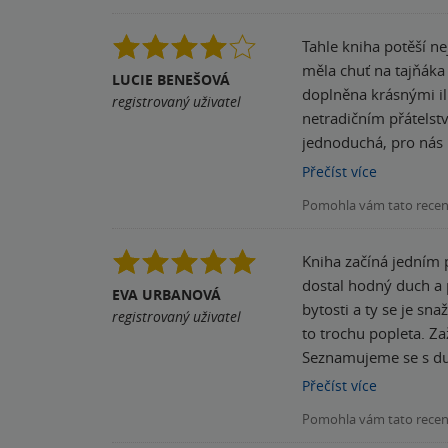
proč je tak důležité plnit
Tahle kniha potěší ne
"dětská knížka" kter
měla chuť na tajňáka k
nic. Tato knížka má p
LUCIE BENEŠOVÁ
doplněna krásnými il
knížky ještě před vyd
registrovaný uživatel
netradičním přátelst
toho bude mít stejnou
jednoduchá, pro nás p
pobaví vydří mluva, t
Přečíst
více
zkrátit dlouhé popisy
Pomohla vám tato rece
přeskočila, my palač
Kniha začíná jedním p
dostal hodný duch a pomáhal všem dětem usínat. A když
EVA URBANOVÁ
bytosti a ty se je sn
registrovaný uživatel
to trochu popleta. Zažíváme s ní dobrodružství v Mrakoměstě, kde se setkáme s dalšími bytostmi zabývající se dětskými přáními.
Seznamujeme se s duchem, k
vydry, které ale neumě
Přečíst
více
že mi to můj jazyk automaticky opravil, 
Pomohla vám tato rece
kterých by mohlo být 