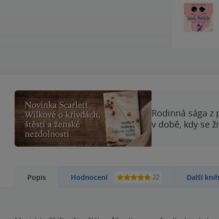
Rodinná sága z 
v době, kdy se ž
22
Popis
Hodnocení
Další kni