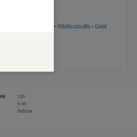
ství víly Švestky
uchla
 zamčený mrak
teratura pro děti a mládež
»
Příběhy pro děti
»
České
o děti
dry
úředníci
téma
RAN
120
5 let
čeština