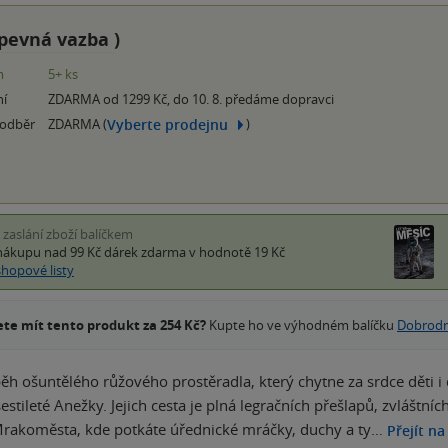
pevná vazba
)
m
5+ ks
ní
ZDARMA od 1299 Kč, do 10. 8. předáme dopravci
Vyberte prodejnu
 odběr
ZDARMA (
)
i zaslání zboží balíčkem
nákupu nad 99 Kč
dárek zdarma
v hodnotě 19 Kč
shopové listy
te mít tento produkt za 254 Kč?
Kupte ho ve výhodném balíčku
Dobrodru
ěh ošuntělého růžového prostěradla, který chytne za srdce děti i
šestileté Anežky. Jejich cesta je plná legračních přešlapů, zvláštn
rakoměsta, kde potkáte úřednické mráčky, duchy a ty…
Přejít na