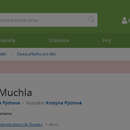
ioknihy
Učebnice
Hry
děti
České příběhy pro děti
»
Muchla
a Pýchová
Ilustrátor
Kristýna Pýchová
seznamu
obrodružství víly Švestky
1. díl z 2