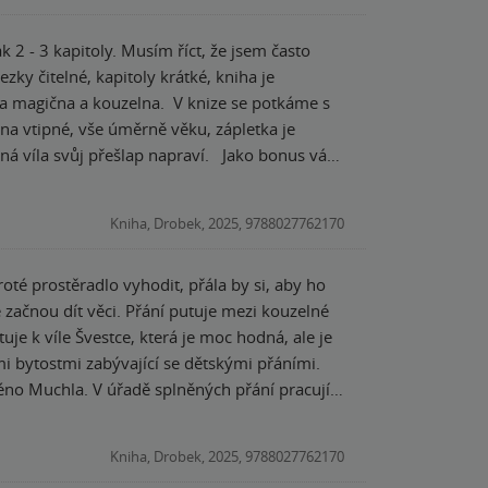
Tato knížka není další
k 2 - 3 kapitoly. Musím říct, že jsem často
je samozřejmě samo o sobě už dost, nepřinesla
hezky čitelné, kapitoly krátké, kniha je
děkuji za důvěru a možnost přečtení si této
 magična a kouzelna.⁠ ⁠ V knize se potkáme s
tmi jen něco přát a doufám, že naše víla z
na vtipné, vše úměrně věku, zápletka je
 víla svůj přešlap napraví. ⁠ ⁠ Jako bonus vás
? Konec :D ⁠ Jednu malou výtku bych měla -
í a druhá věc - pasáž se zvracením jsem
Kniha, Drobek, 2025, 9788027762170
oté prostěradlo vyhodit, přála by si, aby ho
uje k víle Švestce, která je moc hodná, ale je
ch přání pracují
odiče při čtení, protože mě se na začátku stalo,
Kniha, Drobek, 2025, 9788027762170
y je to maličko složitější text bez obrázku, na