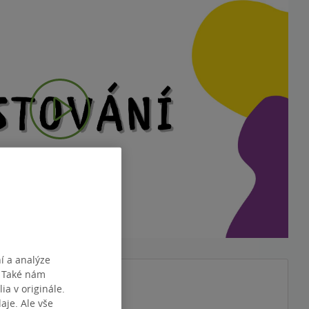
Play
Video
í a analýze
. Také nám
tví víly Švestky
1. díl z 2
ia v originále.
je. Ale vše