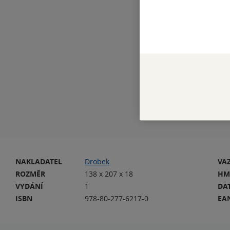
NAKLADATEL
Drobek
VA
ROZMĚR
138 x 207 x 18
HM
VYDÁNÍ
1
DA
ISBN
978-80-277-6217-0
EA