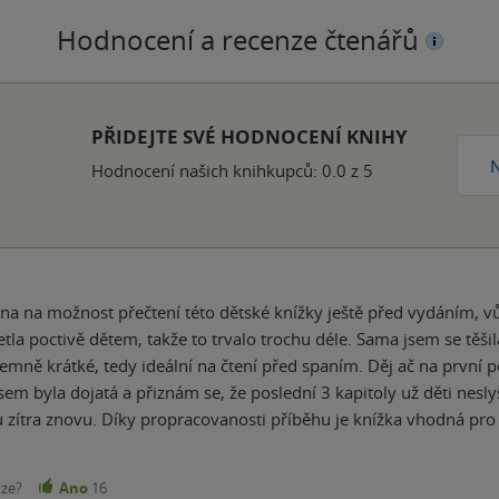
Hodnocení a recenze čtenářů
k
PŘIDEJTE SVÉ HODNOCENÍ KNIHY
N
Hodnocení našich knihkupců: 0.0 z 5
na na možnost přečtení této dětské knížky ještě před vydáním, vů
íjemně krátké, tedy ideální na čtení před spaním. Děj ač na prvn
jsem byla dojatá a přiznám se, že poslední 3 kapitoly už děti nesly
ná pro širší věkovou kategorii, protože úplně malé
dkových postav a spousty legračních situací. Co způsobí jedno kýc
tarší děti si už najdou ten propracovanější děj a složitější otázky
nze?
Ano
16
níky milý? A spoustu dalšího. Ale vedle toho je tam krásný příběh o přátelství, splnění přání,