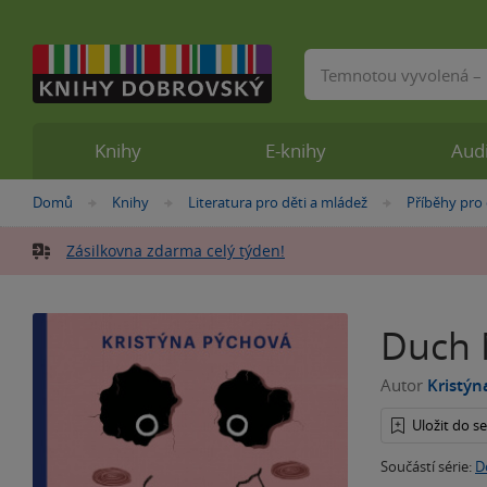
Vyhledávání
Knihy
E-knihy
Aud
Nacházíte
Domů
Knihy
Literatura pro děti a mládež
Příběhy pro 
»
»
»
se
zde:
Zásilkovna zdarma celý týden!
Duch 
Autor
Kristýn
Uložit do 
Součástí série:
D