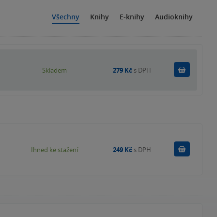
Všechny
Knihy
E-knihy
Audioknihy
Do košík
Skladem
279 Kč
s DPH
Koupit
Ihned ke stažení
249 Kč
s DPH