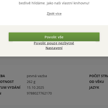
DALŠÍ ZE SÉRIE
Dobrodruž
bedlivě hlídáme. Jako naši vlastní knihovnu!
1.
Duch M
2.
Mína a
Zjistit více
KATEGORIE
Knihy
»
Li
příběhy pr
TÉMATA
víly
vy
Povolit vše
Povolit pouze nezbytné
Přidat 
Nastavení
ZBA
pevná vazba
POČET ST
OTNOST
262 g
OD VĚKU
TUM VYDÁNÍ
15.10.2025
JAZYK
N
9788027762170