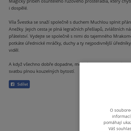
Magický příběh ošuntělého růžového prostěradla, který chytn
i dospělé.
Víla Švestka se snaží společně s duchem Muchlou splnit přání
Anežky. Jejich cesta je plná legračních přešlapů, zvláštních 
přátelství. Vydejte se společně s nimi do tajemného Mrakom
potkáte úřednické mráčky, duchy a ty nejpodivnější úředníky,
viděl.
A když všechno dobře dopadne, možná dostanete pozvánku 
svatbu plnou kouzelných bytostí.
Sdílet
O souborec
informací
pomáhají ukazo
Váš souhla