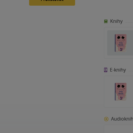
Knihy
E-knihy
Audiokni