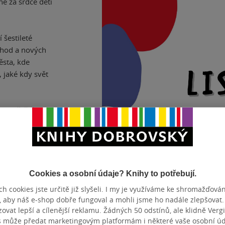
e za srdce děti
 šestileté
náhod a nových
ěsta, kde
 jaké kdy svět
na ztřeštěnou
Cookies a osobní údaje? Knihy to potřebují.
h cookies jste určitě již slyšeli. I my je využíváme ke shromažďován
, aby náš e-shop dobře fungoval a mohli jsme ho nadále zlepšovat
SÉRIE
Dobrodružs
vat lepší a cílenější reklamu. Žádných 50 odstínů, ale klidně Vergil
s může předat marketingovým platformám i některé vaše osobní úda