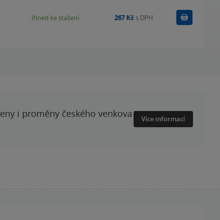
Koupit
Ihned ke stažení
267 Kč
s DPH
ženy i proměny českého venkova
Více informací