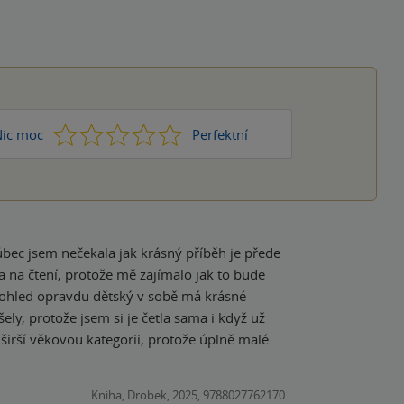
1
2
3
4
5
ic moc
Perfektní
bec jsem nečekala jak krásný příběh je přede
í pohled opravdu dětský v sobě má krásné
šely, protože jsem si je četla sama i když už
hnutí? Nebo jak to dopadne, když je Vaše víla
, jako proč duchové straší? Kdo je tajemný šéf
Kniha, Drobek, 2025, 9788027762170