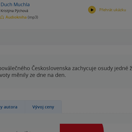
Duch Muchla
Přehrát ukázku
Kristýna Pýchová
Audiokniha
(mp3)
00:00
00:00
poválečného Československa zachycuje osudy jedné 
ivoty měnily ze dne na den.
hy autora
Vývoj ceny