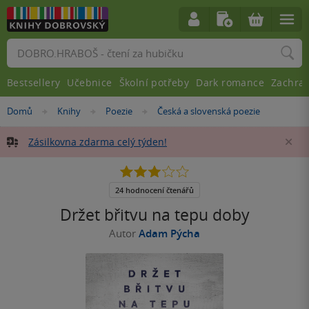
Vyhledávání
Bestsellery
Učebnice
Školní potřeby
Dark romance
Zachra
Nacházíte
Domů
Knihy
Poezie
Česká a slovenská poezie
»
»
»
se
zde:
Zásilkovna zdarma celý týden!
Za
2.9
z
5
24 hodnocení čtenářů
hvězdiček
Držet břitvu na tepu doby
Autor
Adam Pýcha