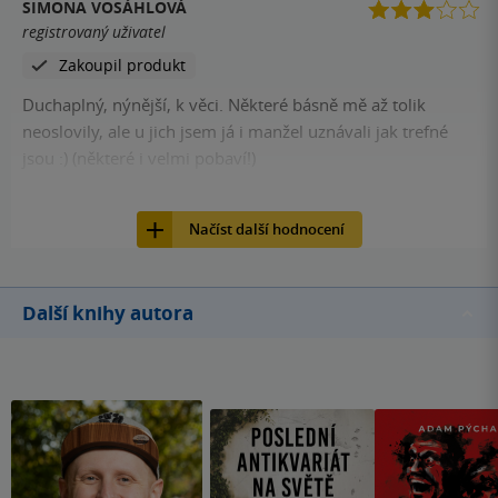
SIMONA VOSÁHLOVÁ
registrovaný uživatel
Zakoupil produkt
Duchaplný, nýnější, k věci. Některé básně mě až tolik
neoslovily, ale u jich jsem já i manžel uznávali jak trefné
jsou :) (některé i velmi pobaví!)
6
Kniha, Kontrast, 2022, 9788027712502
Načíst další hodnocení
Další knihy autora