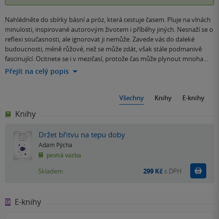
Nahlédněte do sbírky básní a próz, která cestuje časem. Pluje na vlnách
minulosti, inspirované autorovým životem i příběhy jiných. Nesnaží se o
reflexi současnosti, ale ignorovat ji nemůže. Zavede vás do daleké
budoucnosti, méně růžové, než se může zdát, však stále podmanivě
fascinující. Ocitnete se i v mezičasí, protože čas může plynout mnoha…
Přejít na celý popis
Všechny
Knihy
E-knihy
Knihy
Držet břitvu na tepu doby
Adam Pýcha
pevná vazba
Do k
Skladem
299 Kč
s DPH
E-knihy