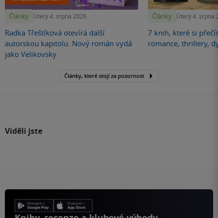
Články
Články
Úterý 4. srpna 2026
Úterý 4. srpna
Radka Třeštíková otevírá další
7 knih, které si přečí
autorskou kapitolu. Nový román vydá
romance, thrillery, d
jako Velikovsky
Články, které stojí za pozornost
Viděli jste
Knihy, recenze a klubové výhody