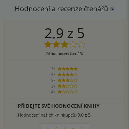
Hodnocení a recenze čtenářů
2.9
z
5
24
hodnocení čtenářů
3×
5 hvězdiček
5×
4 hvězdičky
9×
3 hvězdičky
2×
2 hvězdičky
4×
1 hvezdička
PŘIDEJTE SVÉ HODNOCENÍ KNIHY
Hodnocení našich knihkupců: 0.0 z 5