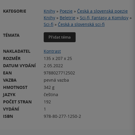
KATEGORIE
Knihy
»
Poezie
»
Česká a slovenská poezie
Knihy
»
Beletrie
»
Sci-fi, Fantasy a Komiksy
»
Sci-fi
»
Česká a slovenská sci-fi
TÉMATA
Přidat téma
NAKLADATEL
Kontrast
ROZMĚR
135 x 207 x 25
DATUM VYDÁNÍ
2.05.2022
EAN
9788027712502
VAZBA
pevná vazba
HMOTNOST
342 g
JAZYK
čeština
POČET STRAN
192
VYDÁNÍ
1
ISBN
978-80-277-1250-2