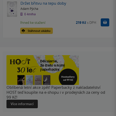
Držet břitvu na tepu doby
Adam Pýcha
E-kniha
Koupit
Ihned ke stažení
219 Kč
s DPH
Stáhnout ukázku
Oblíbená letní akce zpět! Paperbacky z nakladatelství
HOST teď koupíte na e-shopu i v prodejnách za ceny od
99 Kč!
Více informací