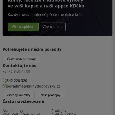
ve vaší kapse a naší appce KDčko
Každý měsíc společně přečteme tisíce knih
Více o aplikaci
Více o klubu
Potřebujete s něčím poradit?
Často kladené dotazy
Kontaktujte nás
Po–Pá:
8:00–17:00
542 220 320
poradime@knihydobrovsky.cz
Všechny kontakty
Naše prodejny
Často navštěvované
Akce a slevy
Prodejny
Klub Knihy Dobrovský
Aplikace KDčko