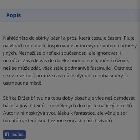
Popis
Nahlédněte do sbírky básní a próz, která cestuje časem. Pluje
na vlnách minulosti, inspirované autorovým životem i příběhy
jiných. Nesnaží se o reflexi současnosti, ale ignorovat ji
nemůže. Zavede vás do daleké budoucnosti, méně růžové,
než se může zdát, však stále podmanivě fascinující. Ocitnete
se i v mezičasí, protože čas může plynout mnoha směry či
ustrnout na místě.
Sbírka Držet břitvu na tepu doby obsahuje více než osmdesát
básní a jiných textů – rozdělených do čtyř tematických celků.
Autor v ní neskrývá svou lásku k fantastice, ale věnuje se i
tématům, která jsou běžnou součástí našich životů.
Sdílet