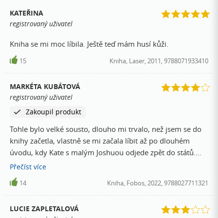
KATEŘINA
registrovaný uživatel
Kniha se mi moc líbila. Ještě teď mám husí kůži.
15
Kniha, Laser, 2011, 9788071933410
MARKÉTA KUBÁTOVÁ
registrovaný uživatel
Zakoupil produkt
Tohle bylo velké sousto, dlouho mi trvalo, než jsem se do
knihy začetla, vlastně se mi začala líbit až po dlouhém
úvodu, kdy Kate s malým Joshuou odjede zpět do států.
Jenže pak se stane obětí únosců a po několika nocích v
Přečíst
více
nemocnici se s pomocí O'Rourka a Luciana vydává zpět do
14
Kniha, Fobos, 2022, 9788027711321
Rumunska pro své dítě. Rozplétá pavučinu mocných
strigojů a zjišťuje, že jsou všude a to doslova. Kniha plná
LUCIE ZAPLETALOVÁ
zvratů, zrad, ale i něčeho jiného...třeba lásky? Konec byl