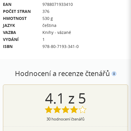
EAN
9788071933410
POČET STRAN
376
HMOTNOST
530 g
JAZYK
čeština
VAZBA
Knihy - vázané
VYDÁNÍ
1
ISBN
978-80-7193-341-0
Hodnocení a recenze čtenářů
4.1
z
5
30
hodnocení čtenářů