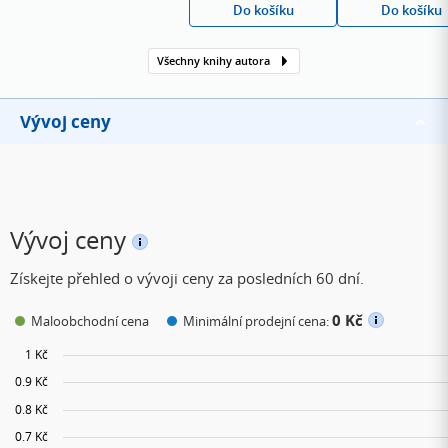
Do košíku
Do košíku
díla patří Hyperion, Pád
Hyperionu, Endymion a
Všechny knihy autora
Vzestup Endymionu.
Vývoj ceny
Vývoj ceny
Získejte přehled o vývoji ceny za posledních 60 dní.
0 Kč
Maloobchodní cena
Minimální prodejní cena: