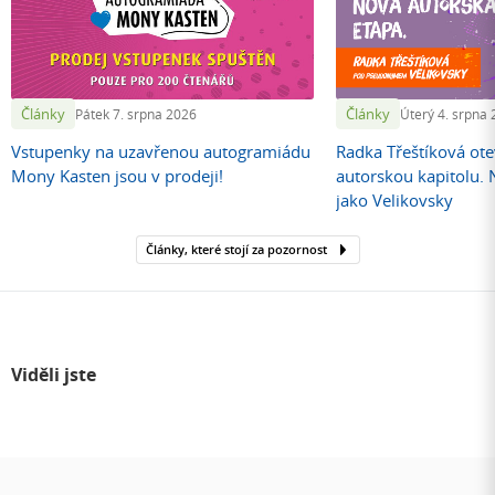
Články
Články
Pátek 7. srpna 2026
Úterý 4. srpna
Vstupenky na uzavřenou autogramiádu
Radka Třeštíková otev
Mony Kasten jsou v prodeji!
autorskou kapitolu.
jako Velikovsky
Články, které stojí za pozornost
Viděli jste