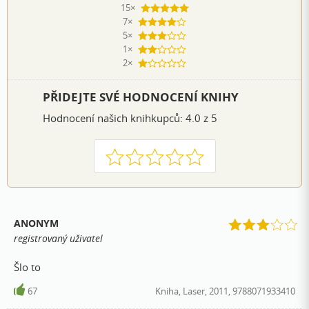
15×
5 hvězdiček
7×
4 hvězdičky
5×
3 hvězdičky
1×
2 hvězdičky
2×
1 hvezdička
PŘIDEJTE SVÉ HODNOCENÍ KNIHY
Hodnocení našich knihkupců: 4.0 z 5
1
2
3
4
5
ANONYM
registrovaný uživatel
Šlo to
67
Kniha, Laser, 2011, 9788071933410