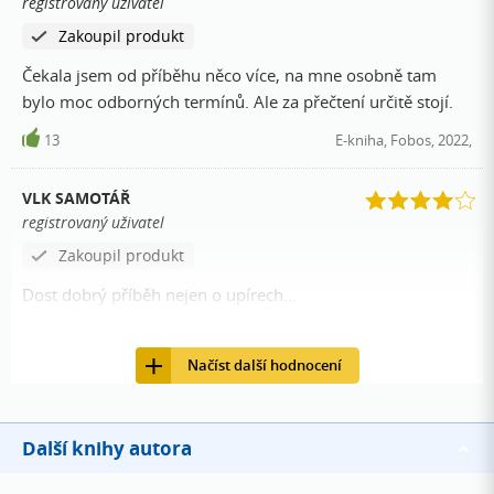
registrovaný uživatel
vyloženě bondovka, ale jo, užila jsem si ho! Hrozně by mě
Zakoupil produkt
zajímalo, jestli knihu četl/a nějaký/á hematolog/žka,
protože těch odborných názvů a detailů tam bylo mraky a
Čekala jsem od příběhu něco více, na mne osobně tam
mě teda nedávaly žádný smysl zase ale klobouk dolů před
bylo moc odborných termínů. Ale za přečtení určitě stojí.
spisovatelem, který se do něčeho takového pustí.
13
E-kniha, Fobos, 2022,
VLK SAMOTÁŘ
registrovaný uživatel
Zakoupil produkt
Dost dobrý příběh nejen o upírech...
12
Kniha, Fobos, 2022, 9788027711321
Načíst další hodnocení
Další knihy autora