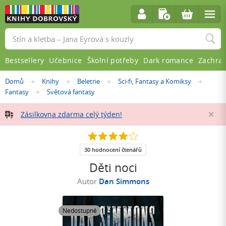
Vyhledávání
Bestsellery
Učebnice
Školní potřeby
Dark romance
Zachra
Nacházíte
Domů
Knihy
Beletrie
Sci-fi, Fantasy a Komiksy
»
»
»
»
se
Fantasy
Světová fantasy
»
zde:
Zásilkovna zdarma celý týden!
Za
4.1
z
5
30 hodnocení čtenářů
hvězdiček
Děti noci
Autor
Dan Simmons
Nedostupné