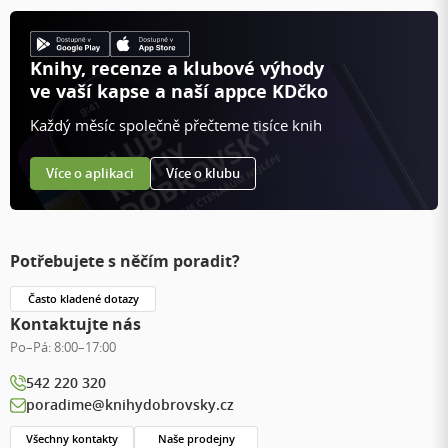
Knihy, recenze a klubové výhody
ve vaší kapse a naší appce KDčko
Každý měsíc společně přečteme tisíce knih
Více o aplikaci
Více o klubu
Potřebujete s něčím poradit?
Často kladené dotazy
Kontaktujte nás
Po–Pá:
8:00–17:00
542 220 320
poradime@knihydobrovsky.cz
Všechny kontakty
Naše prodejny