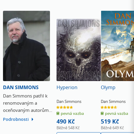
DAN SIMMONS
Hyperion
Olymp
Dan Simmons patřil k
Dan Simmons
Dan Simmons
renomovaným a
4.7
4.6
oceňovaným autorům
z
z
pevná vazba
pevná vazba
5
5
hvězdiček
hvězdiček
sci-fi, přičemž se nedržel
Podrobnosti
490 Kč
519 Kč
výhradně tohoto žánru.
Běžně
548 Kč
Běžně
649 Kč
Mezi jeho nejpopulárnější