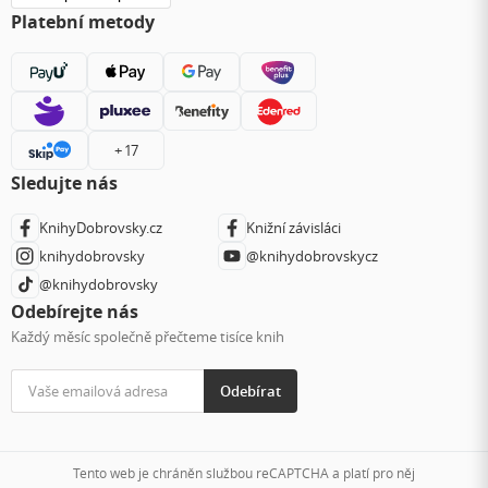
Platební metody
+ 17
Sledujte nás
KnihyDobrovsky.cz
Knižní závisláci
knihydobrovsky
@knihydobrovskycz
@knihydobrovsky
Odebírejte nás
Každý měsíc společně přečteme tisíce knih
Odebírat
Tento web je chráněn službou reCAPTCHA a platí pro něj