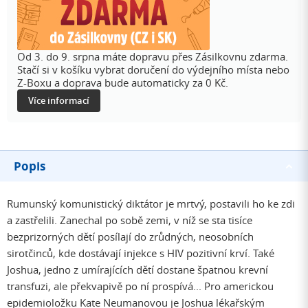
Od 3. do 9. srpna máte dopravu přes Zásilkovnu zdarma.
Stačí si v košíku vybrat doručení do výdejního místa nebo
Z-Boxu a doprava bude automaticky za 0 Kč.
Více informací
Popis
Rumunský komunistický diktátor je mrtvý, postavili ho ke zdi
a zastřelili. Zanechal po sobě zemi, v níž se sta tisíce
bezprizorných dětí posílají do zrůdných, neosobních
sirotčinců, kde dostávají injekce s HIV pozitivní krví. Také
Joshua, jedno z umírajících dětí dostane špatnou krevní
transfuzi, ale překvapivě po ní prospívá... Pro americkou
epidemioložku Kate Neumanovou je Joshua lékařským