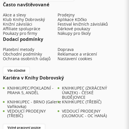
Často navštěvované
Akce a slevy
Prodejny
Klub Knihy Dobrovský
Aplikace KDčko
Knižní závisláci
Festival knižních závisláků
Affiliate spolupráce
Dárkové poukazy
Poukazy pro firmy
Nákupy pro školy
Dodací podmínky
Platební metody
Doprava
Obchodní podmínky
Reklamace a vrácení
Ochrana osobních údajů
Nastavení cookies
Vše důležité
Kariéra v Knihy Dobrovský
KNIHKUPEC/POKLADNÍ -
KNIHKUPEC (ZKRÁCENÝ
PRAHA 5, ANDĚL
ÚVAZEK) - ČESKÉ
BUDĚJOVICE
KNIHKUPEC - BRNO (Galerie
KNIHKUPEC (TŘEBÍČ)
Vaňkovka)
VEDOUCÍ PRODEJNY
VEDOUCÍ PRODEJNY
(TŘEBÍČ)
(OLOMOUC - OC HANÁ)
Volné pracovní pozice