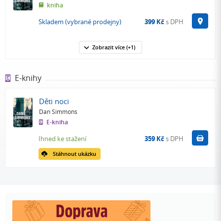
kniha
Na p
Skladem (vybrané prodejny)
399 Kč
s DPH
Zobrazit
více
(+1)
E-knihy
Děti noci
Dan Simmons
E-kniha
Koupit
Ihned ke stažení
359 Kč
s DPH
Stáhnout ukázku