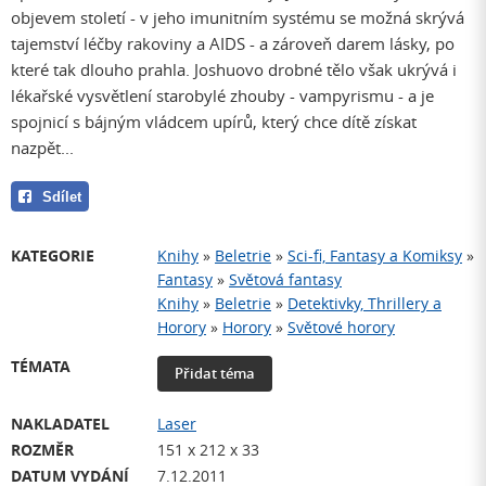
objevem století - v jeho imunitním systému se možná skrývá
tajemství léčby rakoviny a AIDS - a zároveň darem lásky, po
které tak dlouho prahla. Joshuovo drobné tělo však ukrývá i
lékařské vysvětlení starobylé zhouby - vampyrismu - a je
spojnicí s bájným vládcem upírů, který chce dítě získat
nazpět...
Sdílet
KATEGORIE
Knihy
»
Beletrie
»
Sci-fi, Fantasy a Komiksy
»
Fantasy
»
Světová fantasy
Knihy
»
Beletrie
»
Detektivky, Thrillery a
Horory
»
Horory
»
Světové horory
TÉMATA
Přidat téma
NAKLADATEL
Laser
ROZMĚR
151 x 212 x 33
DATUM VYDÁNÍ
7.12.2011