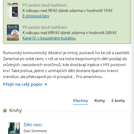
Při zaslání zboží balíčkem
K nákupu nad 99 Kč
dárek zdarma
v hodnotě 19 Kč
E-shopové listy
Při zaslání zboží balíčkem
K nákupu nad 699 Kč
dárek zdarma
v hodnotě 249 Kč
Karel IV. v kouzelném kukátku
Rumunský komunistický diktátor je mrtvý, postavili ho ke zdi a zastřelili.
Zanechal po sobě zemi, v níž se sta tisíce bezprizorných dětí posílají do
zrůdných, neosobních sirotčinců, kde dostávají injekce s HIV pozitivní
krví. Také Joshua, jedno z umírajících dětí dostane špatnou krevní
transfuzi, ale překvapivě po ní prospívá... Pro americkou…
Přejít na celý popis
Všechny
Knihy
E-knihy
Knihy
Děti noci
Dan Simmons