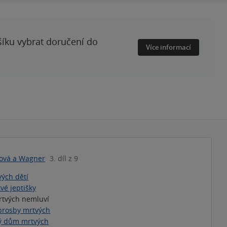
šíku vybrat doručení do
Více informací
ová a Wagner
3. díl z 9
vých dětí
vé jeptišky
tvých nemluví
prosby mrtvých
ý dům mrtvých