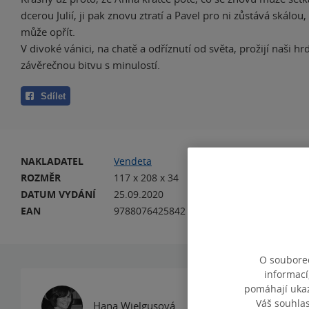
dcerou Julií, ji pak znovu ztratí a Pavel pro ni zůstává skálou,
může opřít.
V divoké vánici, na chatě a odříznutí od světa, prožijí naši h
závěrečnou bitvu s minulostí.
Sdílet
NAKLADATEL
Vendeta
VA
ROZMĚR
117 x 208 x 34
HM
DATUM VYDÁNÍ
25.09.2020
JA
EAN
9788076425842
O souborec
informací
Máte se skutečně
pomáhají ukazo
Váš souhla
maximálně tříst
Hana Wielgusová