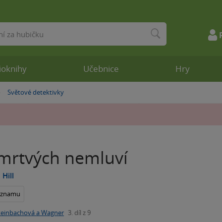
ioknihy
Učebnice
Hry
Světové detektivky
»
mrtvých nemluví
Hill
seznamu
teinbachová a Wagner
3. díl z 9