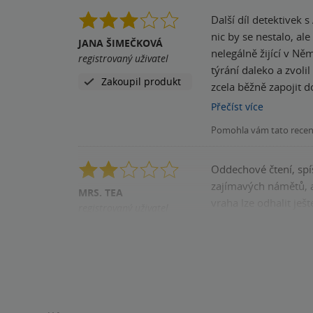
Další díl detektivek 
nic by se nestalo, al
JANA ŠIMEČKOVÁ
nelegálně žijící v N
registrovaný uživatel
týrání daleko a zvolil
Zakoupil produkt
zcela běžně zapojit d
provozovat na tajné a
Přečíst
více
popis počasí - pokud
Pomohla vám tato rece
den v pohodě zaběha
Oddechové čtení, spíše pro nenáročné. Čte se rychle, není to nijak ex
zajímavých námětů, a
MRS. TEA
vraha lze odhalit je
registrovaný uživatel
Pomohla vám tato rece