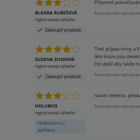
Příjemné pokračování
BLANKA RUBEŠOVÁ
Pomohla vám tato rece
registrovaný uživatel
Zakoupil produkt
Třetí případ Anny a P
této knize jsou deset
ZUZANA ZUSKOVÁ
číst další díly takže h
registrovaný uživatel
Pomohla vám tato rece
Zakoupil produkt
naivni detektiv, před
HOLUBICE
Pomohla vám tato rece
registrovaný uživatel
Hodnoceno z
aplikace