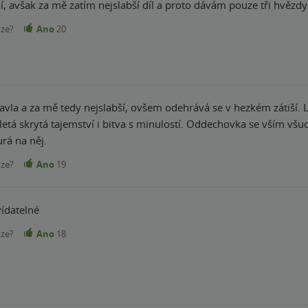
, avšak za mě zatím nejslabší díl a proto dávám pouze tři hvězdy.
nze?
Ano
20
avla a za mě tedy nejslabší, ovšem odehrává se v hezkém zátiší. Lí
iletá skrytá tajemství i bitva s minulostí. Oddechovka se vším všu
urá na něj.
nze?
Ano
19
vídatelné
nze?
Ano
18