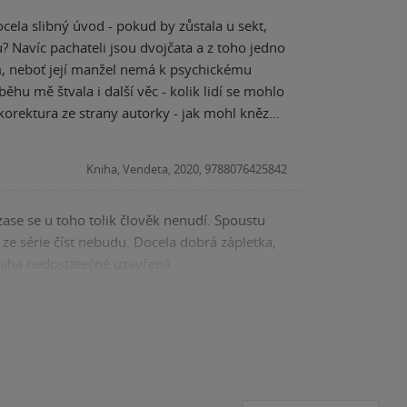
ocela slibný úvod - pokud by zůstala u sekt,
u? Navíc pachateli jsou dvojčata a z toho jedno
ím, neboť její manžel nemá k psychickému
běhu mě štvala i další věc - kolik lidí se mohlo
korektura ze strany autorky - jak mohl kněz
am novinářku? Stejně tak autorce třeba nesedí
rzdy), tak jak si může jít hned ráno druhý
Kniha, Vendeta, 2020, 9788076425842
ze série číst nebudu. Docela dobrá zápletka,
kniha nedostatečně uzavřená.
Kniha, Vendeta, 2020, 9788076425842