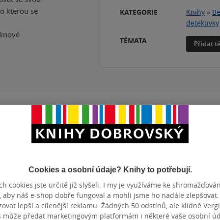
 o kterou se
KATEGORIE
Knihy
»
Be
detektivky
rdinové
TÉMATA
Přidat 
ZBA
pevná vazba
POČET ST
OTNOST
435 g
VYDÁNÍ
ZYK
čeština
ISBN
Cookies a osobní údaje? Knihy to potřebují.
h cookies jste určitě již slyšeli. I my je využíváme ke shromažďován
, aby náš e-shop dobře fungoval a mohli jsme ho nadále zlepšovat
 na co těšit. Příběh je vyprávěn ich-formou, slovy samotné 
vat lepší a cílenější reklamu. Žádných 50 odstínů, ale klidně Vergil
s může předat marketingovým platformám i některé vaše osobní úda
ránkových kapitol, což mě osobně nadmíru vyhovovalo. Napě