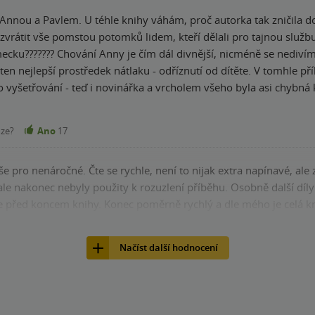
s Annou a Pavlem. U téhle knihy váhám, proč autorka tak zničila d
e zvrátit vše pomstou potomků lidem, kteří dělali pro tajnou služb
ěmecku??????? Chování Anny je čím dál divnější, nicméně se nediv
 ten nejlepší prostředek nátlaku - odříznutí od dítěte. V tomhle pří
o vyšetřování - teď i novinářka a vrcholem všeho byla asi chybná 
drese sídlo pro oběti sekt, když o něm kdekdo věděl a vodil si t
 má hlavní hrdinka nehodu na náledí (pokud odmyslím poškozené b
nze?
Ano
17
t?????
tra napínavé, ale zase se u toho tolik člověk nenudí. Spoustu
le nakonec nebyly použity k rozuzlení příběhu. Osobně další díly 
šte před koncem knihy. Konec poměrně rychlý a dle mého je celá 
nze?
Ano
17
Načíst další hodnocení