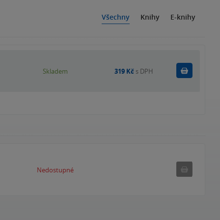
Všechny
Knihy
E-knihy
Do košík
Skladem
319 Kč
s DPH
Nedostupné
Nedostupné