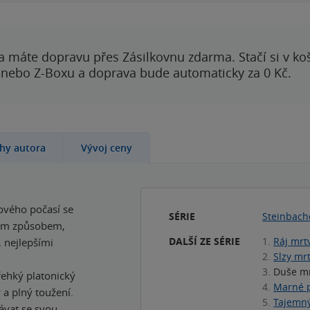
a máte dopravu přes Zásilkovnu zdarma. Stačí si v ko
 nebo Z-Boxu a doprava bude automaticky za 0 Kč.
ihy autora
Vývoj ceny
cového počasí se
SÉRIE
Steinbach
lním způsobem,
DALŠÍ ZE SÉRIE
1.
Ráj mrt
, nejlepšími
2.
Slzy mrt
3.
Duše mr
řehký platonický
4.
Marné 
a plný toužení.
5.
Tajemn
ávat se svou