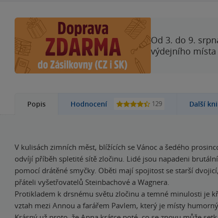
Od 3. do 9. srpn
výdejního místa
129
Popis
Hodnocení
Další kn
V kulisách zimních měst, blížících se Vánoc a šedého prosin
odvíjí příběh spletité sítě zločinu. Lidé jsou napadeni brutá
pomocí drátěné smyčky. Oběti mají spojitost se starší dvojicí
přáteli vyšetřovatelů Steinbachové a Wagnera.
Protikladem k drsnému světu zločinu a temné minulosti je k
vztah mezi Annou a farářem Pavlem, který je místy humorný 
Krásný už proto, že Anna krátce poté, co se znovu může setk