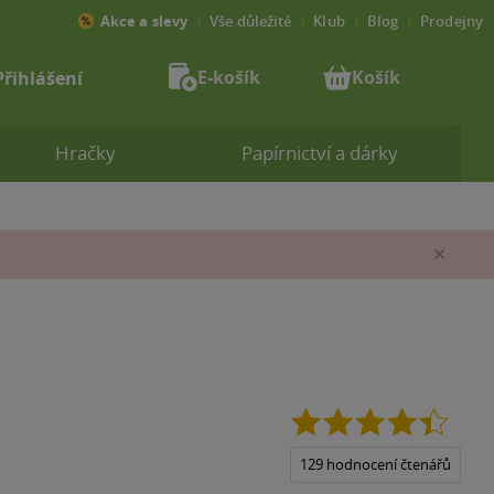
Akce a slevy
Vše důležité
Klub
Blog
Prodejny
E-košík
Košík
Přihlášení
Hračky
Papírnictví a dárky
Zav
4.4
z
5
129 hodnocení čtenářů
hvězdi