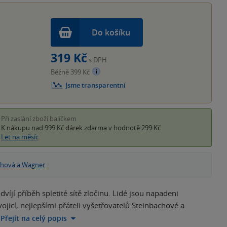
Do košíku
319 Kč
s DPH
Běžně 399 Kč
Jsme transparentní
Při zaslání zboží balíčkem
K nákupu nad 999 Kč
dárek zdarma
v hodnotě 299 Kč
Let na měsíc
chová a Wagner
íjí příběh spletité sítě zločinu. Lidé jsou napadeni
jicí, nejlepšími přáteli vyšetřovatelů Steinbachové a
Přejít na celý popis