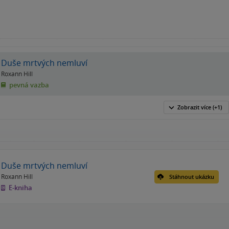
Duše mrtvých nemluví
Roxann Hill
pevná vazba
Zobrazit
více
(+1)
Duše mrtvých nemluví
Roxann Hill
Stáhnout ukázku
E-kniha