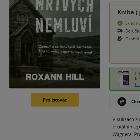
Kniha (
Sklade
Doruče
Osobní
Př
K 
E-
Prolistovat
Chce
V kulisách z
brutálním zp
Wagnera. Pro