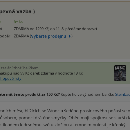
pevná vazba
)
m
5+ ks
ní
ZDARMA od 1299 Kč, do 11. 8. předáme dopravci
Vyberte prodejnu
 odběr
ZDARMA (
)
i zaslání zboží balíčkem
nákupu nad 99 Kč
dárek zdarma
v hodnotě 19 Kč
shopové listy
te mít tento produkt za 150 Kč?
Kupte ho ve výhodném balíčku
Steinba
imních měst, blížících se Vánoc a šedého prosincového počasí se odv
ůsobem, pomocí drátěné smyčky. Oběti mají spojitost se starší dvo
tikladem k drsnému světu zločinu a temné minulosti je křehký…