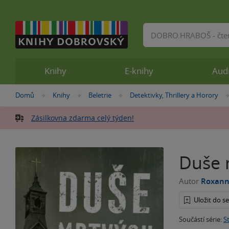
Vyhledávání
Knihy
E-knihy
Aud
Nacházíte
Domů
Knihy
Beletrie
Detektivky, Thrillery a Horory
»
»
»
se
zde:
Zásilkovna zdarma celý týden!
Duše 
Autor
Roxann 
Uložit do 
Součástí série:
S