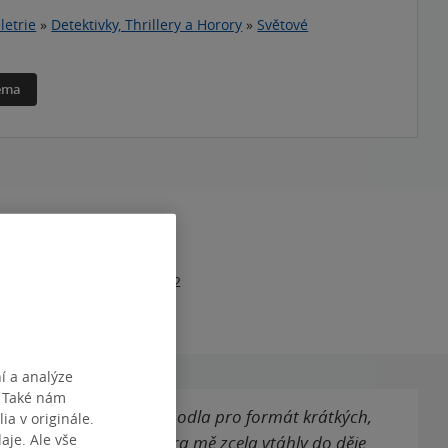
letrie
»
Detektivky, Thrillery a Horory
»
Světové
téma
RAN
264
1
978-80-7642-584-2
í a analýze
. Také nám
Anny. Roxann Hill se rozhodla pro formát krátkých,
ia v originále.
je. Ale vše
tí a působivá atmosféra mě zcela vtáhly do děje