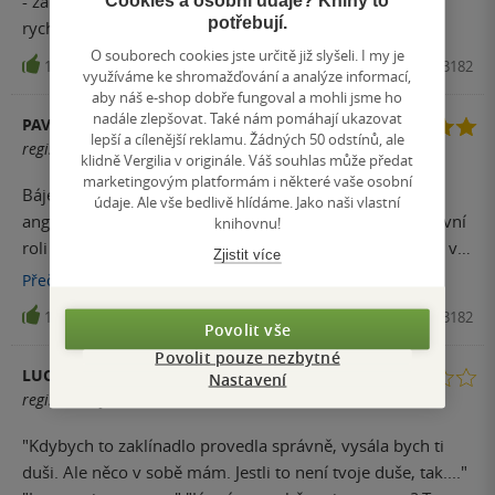
- za mě žádná tragédie ... - bavilo mě to - jednohubka ,
potřebují.
rychle přečtené - myslím si že i docela originální téma
O souborech cookies jste určitě již slyšeli. I my je
14
Kniha, Carcosa, 2019, 9788088243182
využíváme ke shromažďování a analýze informací,
aby náš e-shop dobře fungoval a mohli jsme ho
nadále zlepšovat. Také nám pomáhají ukazovat
PAVLÍNA KUPKOVÁ
lepší a cílenější reklamu. Žádných 50 odstínů, ale
registrovaný uživatel
klidně Vergilia v originále. Váš souhlas může předat
marketingovým platformám i některé vaše osobní
Báječný příběh, plný příšer, lásky, lehké erotiky a
údaje. Ale vše bedlivě hlídáme. Jako naši vlastní
anglického humoru. Bizár opravdu na slovo vzatý, v hlavní
knihovnu!
roli Sukuba, podivín a lego. Po důkladnějším zkoumání, v
Zjistit více
ději nacházím i poučení a hlubší myšlenku.
Přečíst
více
13
Kniha, Carcosa, 2019, 9788088243182
Povolit vše
Povolit pouze nezbytné
LUCIE BENEŠ
Nastavení
registrovaný uživatel
"Kdybych to zaklínadlo provedla správně, vysála bych ti
duši. Ale něco v sobě mám. Jestli to není tvoje duše, tak...."