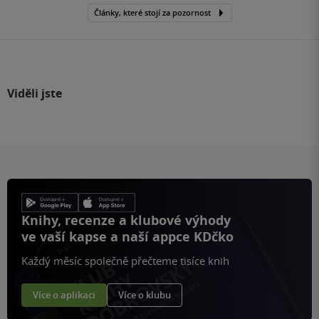
Články, které stojí za pozornost
Viděli jste
Knihy, recenze a klubové výhody
ve vaší kapse a naší appce KDčko
Každý měsíc společně přečteme tisíce knih
Více o aplikaci
Více o klubu