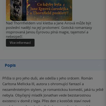
Nad Thornfieldem visí kletba a Jane Airová může být
poslední nadějí na její prolomení. Gotická romantasy
inspirovaná Janou Eyrovou plná magie, tajemství a
nebezpečí.
Více informací
Popis
Přišla si pro jeho duši, ale odešla s jeho srdcem. Román
Carltona Mellicka III, autora s ohromující fantazií a
nezaměnitelným stylem, je romantickou komedií, jaká tu ještě
nebyla. Obyčejný mladík Jonathan vede bezstarostnou
existenci v domě z lega. Přes den z kostiček staví nové