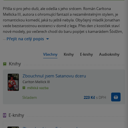
Přišla si pro jeho duši, ale odešla s jeho srdcem. Román Carltona
Mellicka III, autora s ohromující fantazií a nezaměnitelným stylem, je
romantickou komedií, jaká tu ještě nebyla. Obyčejný mladík Jonathan
vede bezstarostnou existenci v domě z lega. Přes den z kostiček staví
nové modely, po večerech chodí do baru popíjet s kamarádem Šódžim,
…
Přejít na celý popis
Všechny
Knihy
E-knihy
Audioknihy
Knihy
Zbouchnul jsem Satanovu dceru
Carlton Mellick III
měkká vazba
Do k
Skladem
223 Kč
s DPH
E-knihy