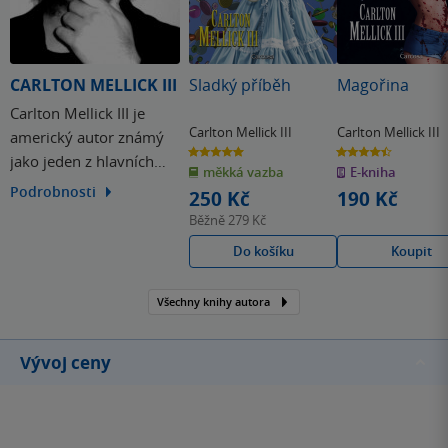
CARLTON MELLICK III
Sladký příběh
Magořina
Carlton Mellick III je
Carlton Mellick III
Carlton Mellick III
americký autor známý
5.0
4.5
jako jeden z hlavních
z
z
měkká vazba
E-kniha
5
5
hvězdiček
hvězdiček
představitelů směru
Podrobnosti
250 Kč
190 Kč
'Bizarro' v americké
Běžně
279 Kč
undergroundové
Do košíku
Koupit
literatuře. Jeho práce
obsahují kombinaci
Všechny knihy autora
trashy schlocku, sci-fi
hororu a postmoderní
literatury, jsou to jakési
Vývoj ceny
surreální…