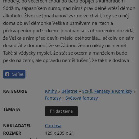
modely, po večerech chodí do baru popíjet s kamarádem
Šódžim, zápasníkem sumó, nad nímž pravidelně vítězí démon
alkoholu. Život se Jonathanovi zvrtne ve chvíli, kdy se u něj
doma objeví démonka Veška s úsměvem na rtech a
překvapením pod srdcem. Jonathan se s ohromením dozvídá,
že Veška s ním před devíti měsíci otěhotněla… ačkoliv on sám
dosud žil v domnění, že se žádnou ženou nikdy nic neměl.
Také si vždycky myslel, že stát se otcem a manželem bude
peklo na zemi, ale opravdu neměl tušení, že takhle doslova…
Sdílet
KATEGORIE
Knihy
»
Beletrie
»
Sci-fi, Fantasy a Komiksy
»
Fantasy
»
Světová fantasy
TÉMATA
Přidat téma
NAKLADATEL
Carcosa
ROZMĚR
129 x 205 x 21