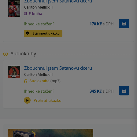
Zbouchnul jsem Satanovu dceru
Carlton Mellick III
E-kniha
Koupit
Ihned ke stažení
170 Kč
s DPH
Stáhnout ukázku
Audioknihy
Zbouchnul jsem Satanovu dceru
Carlton Mellick III
Audiokniha
(mp3)
Koupit
Ihned ke stažení
345 Kč
s DPH
Přehrát ukázku