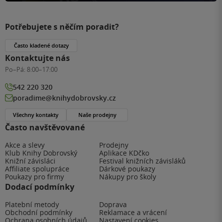
Potřebujete s něčím poradit?
Často kladené dotazy
Kontaktujte nás
Po–Pá:
8:00–17:00
542 220 320
poradime@knihydobrovsky.cz
Všechny kontakty
Naše prodejny
Často navštěvované
Akce a slevy
Prodejny
Klub Knihy Dobrovský
Aplikace KDčko
Knižní závisláci
Festival knižních závisláků
Affiliate spolupráce
Dárkové poukazy
Poukazy pro firmy
Nákupy pro školy
Dodací podmínky
Platební metody
Doprava
Obchodní podmínky
Reklamace a vrácení
Ochrana osobních údajů
Nastavení cookies