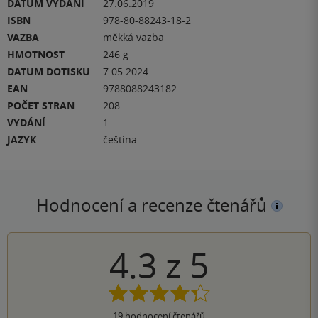
DATUM VYDÁNÍ
27.06.2019
ISBN
978-80-88243-18-2
VAZBA
měkká vazba
HMOTNOST
246 g
DATUM DOTISKU
7.05.2024
EAN
9788088243182
POČET STRAN
208
VYDÁNÍ
1
JAZYK
čeština
Hodnocení a recenze čtenářů
4.3
z
5
19
hodnocení čtenářů