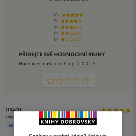
10×
5 hvězdiček
5×
4 hvězdičky
4×
3 hvězdičky
0×
2 hvězdičky
0×
1 hvezdička
PŘIDEJTE SVÉ HODNOCENÍ KNIHY
Hodnocení našich knihkupců: 0.0 z 5
1
2
3
4
5
HRACH
registrovaný uživatel
Hodnoceno z aplikace
Cookies a osobní údaje? Knihy to