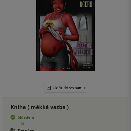
Uložit do seznamu
Kniha (
měkká vazba
)
Skladem
1 ks
Doručení