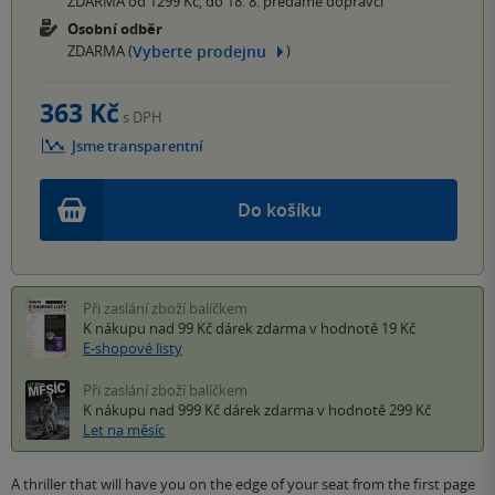
ZDARMA od 1299 Kč, do 18. 8. předáme dopravci
Osobní odběr
Vyberte prodejnu
ZDARMA (
)
363 Kč
s DPH
Jsme transparentní
Do košíku
Při zaslání zboží balíčkem
K nákupu nad 99 Kč
dárek zdarma
v hodnotě 19 Kč
E-shopové listy
Při zaslání zboží balíčkem
K nákupu nad 999 Kč
dárek zdarma
v hodnotě 299 Kč
Let na měsíc
A thriller that will have you on the edge of your seat from the first page