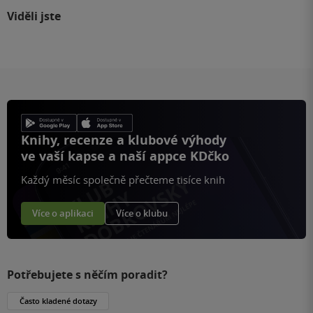
Viděli jste
Knihy, recenze a klubové výhody
ve vaší kapse a naší appce KDčko
Každý měsíc společně přečteme tisíce knih
Více o aplikaci
Více o klubu
Potřebujete s něčím poradit?
Často kladené dotazy