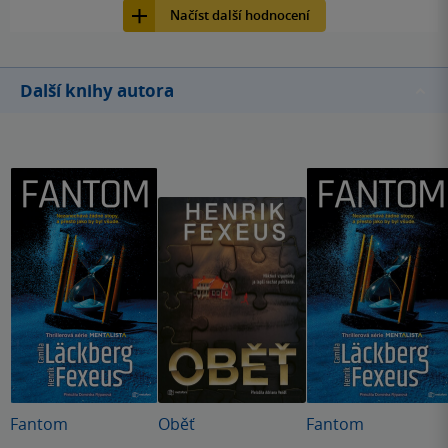
překvapivé, ale důvod, proč to všechno dělal, byl nečekaný.
Načíst další hodnocení
Je mi líto, že po nadšení z prvního dílu mi Kult přinesl
zklamání, možná, že kdybych oba díly četla dříve po sobě,
bylo by to lepší.
Další knihy autora
Fantom
Oběť
Fantom