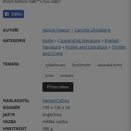
them before itâ€™s too late?
Sdílet
AUTOŘI
Henrik Fexeus
|
Camilla LÃ¤ckberg
KATEGORIE
Knihy
»
Cizojazyčná literatura
»
English
literature
»
Fiction and Literature
»
Thriller
and Crime
TÉMATA
vyšetřování
Stockholm
severské krimi
únos
zmizení
Přidat téma
NAKLADATEL
HarperCollins
ROZMĚR
199 x 130 x 39
JAZYK
angličtina
VAZBA
měkká vazba
HMOTNOST
386 g