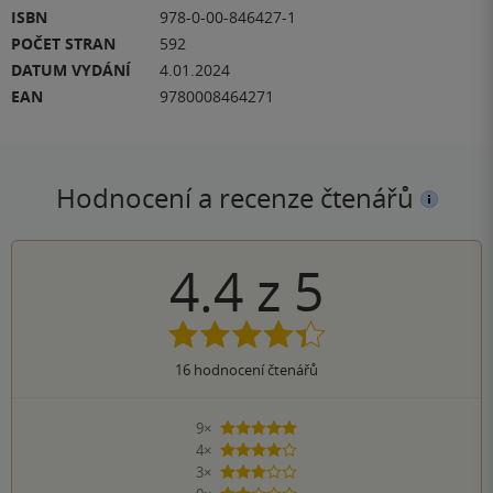
ISBN
978-0-00-846427-1
POČET STRAN
592
DATUM VYDÁNÍ
4.01.2024
EAN
9780008464271
Hodnocení a recenze čtenářů
4.4
z
5
16
hodnocení čtenářů
9×
5 hvězdiček
4×
4 hvězdičky
3×
3 hvězdičky