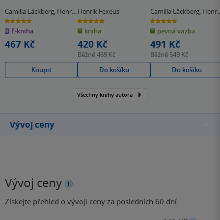
Camilla Läckberg
,
Henrik
Henrik Fexeus
Camilla Läckberg
,
Henri
Fexeus
Fexeus
4.7
5.0
4.7
z
z
z
E-kniha
kniha
pevná vazba
5
5
5
hvězdiček
hvězdiček
hvězdiček
467 Kč
420 Kč
491 Kč
Běžně
469 Kč
Běžně
549 Kč
Koupit
Do košíku
Do košíku
Všechny knihy autora
Vývoj ceny
Vývoj ceny
Získejte přehled o vývoji ceny za posledních 60 dní.