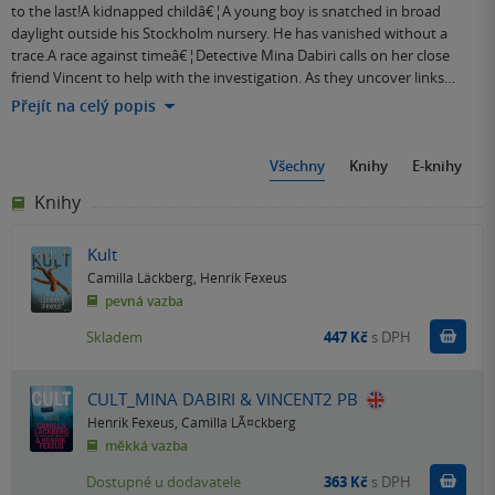
to the last!A kidnapped childâ€¦A young boy is snatched in broad
daylight outside his Stockholm nursery. He has vanished without a
trace.A race against timeâ€¦Detective Mina Dabiri calls on her close
friend Vincent to help with the investigation. As they uncover links…
Přejít na celý popis
Všechny
Knihy
E-knihy
Knihy
Kult
Camilla Läckberg
,
Henrik Fexeus
pevná vazba
Do k
Skladem
447 Kč
s DPH
CULT_MINA DABIRI & VINCENT2 PB
Henrik Fexeus
,
Camilla LÃ¤ckberg
měkká vazba
Do k
Dostupné u dodavatele
363 Kč
s DPH