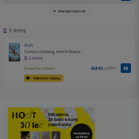
Zobrazit
více
(+2)
E-knihy
Kult
Camilla Läckberg
,
Henrik Fexeus
E-kniha
Koupit
Ihned ke stažení
424 Kč
s DPH
Stáhnout ukázku