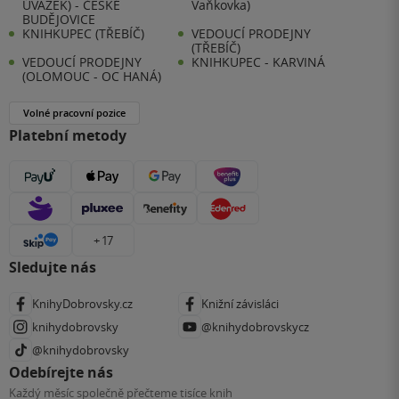
ÚVAZEK) - ČESKÉ
Vaňkovka)
BUDĚJOVICE
KNIHKUPEC (TŘEBÍČ)
VEDOUCÍ PRODEJNY
(TŘEBÍČ)
VEDOUCÍ PRODEJNY
KNIHKUPEC - KARVINÁ
(OLOMOUC - OC HANÁ)
Volné pracovní pozice
Platební metody
+ 17
Sledujte nás
KnihyDobrovsky.cz
Knižní závisláci
knihydobrovsky
@knihydobrovskycz
@knihydobrovsky
Odebírejte nás
Každý měsíc společně přečteme tisíce knih