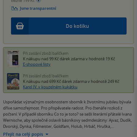
Běžně 199 Kč
Jsme transparentní
Do košíku
Při zaslání zboží balíčkem
K nákupu nad 99 Kč
dárek zdarma
v hodnotě 19 Kč
E-shopové listy
Při zaslání zboží balíčkem
K nákupu nad 699 Kč
dárek zdarma
v hodnotě 249 Kč
Karel IV. v kouzelném kukátku
Uspořádat význačným osobnostem sborník k životnímu jubileu bývala
dříve samozřejmost. Pro přispěvatele radost. Pro čtenáře rozkoš z
počtení. V případě sborníku Co to je toto? se sešli literární přátelé Ivana
Wernische, aby společně oslavili básníkovy sedmdesátiny: Ajvaz, Dudík,
Dvorský, Dynka, Fišmeister, Goldfam, Holub, Hrbáč, Hruška,…
Přejít na celý popis