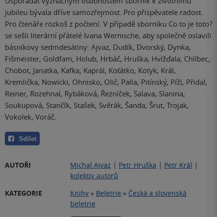
Uspořádat význačným osobnostem sborník k životnímu
jubileu bývala dříve samozřejmost. Pro přispěvatele radost.
Pro čtenáře rozkoš z počtení. V případě sborníku Co to je toto?
se sešli literární přátelé Ivana Wernische, aby společně oslavili
básníkovy sedmdesátiny: Ajvaz, Dudík, Dvorský, Dynka,
Fišmeister, Goldfam, Holub, Hrbáč, Hruška, Hvížďala, Chlíbec,
Chobot, Janatka, Kafka, Kaprál, Koťátko, Kotyk, Král,
Kremlička, Nowicki, Ohnisko, Olič, Palla, Pitínský, Pížl, Přidal,
Reiner, Rozehnal, Rybáková, Řezníček, Salava, Slanina,
Soukupová, Stančík, Stašek, Svěrák, Šanda, Šrut, Trojak,
Vokolek, Voráč.
Sdílet
AUTOŘI
Michal Ajvaz
|
Petr Hruška
|
Petr Král
|
kolektiv autorů
KATEGORIE
Knihy
»
Beletrie
»
Česká a slovenská
beletrie