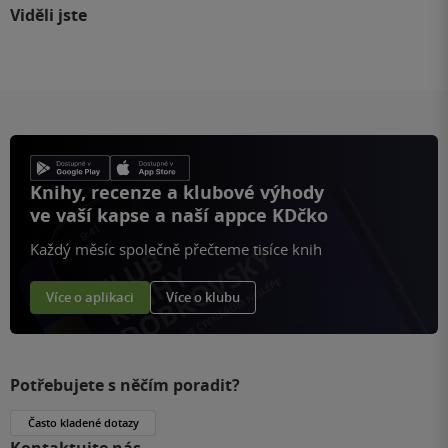
Viděli jste
Knihy, recenze a klubové výhody
ve vaší kapse a naší appce KDčko
Každý měsíc společně přečteme tisíce knih
Více o aplikaci
Více o klubu
Potřebujete s něčím poradit?
Často kladené dotazy