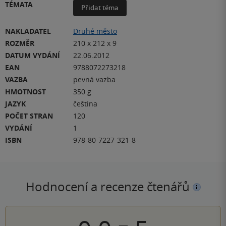
TÉMATA
Přidat téma
NAKLADATEL
Druhé město
ROZMĚR
210 x 212 x 9
DATUM VYDÁNÍ
22.06.2012
EAN
9788072273218
VAZBA
pevná vazba
HMOTNOST
350 g
JAZYK
čeština
POČET STRAN
120
VYDÁNÍ
1
ISBN
978-80-7227-321-8
Hodnocení a recenze čtenářů