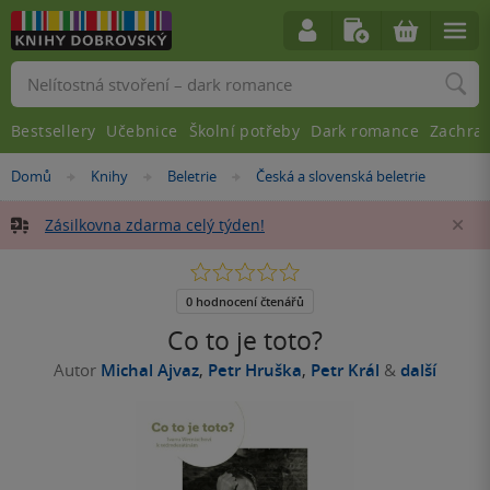
Vyhledávání
Bestsellery
Učebnice
Školní potřeby
Dark romance
Zachra
Nacházíte
Domů
Knihy
Beletrie
Česká a slovenská beletrie
»
»
»
se
zde:
Zásilkovna zdarma celý týden!
Za
0.0
z
5
0 hodnocení čtenářů
hvězdiček
Co to je toto?
Autor
Michal Ajvaz
,
Petr Hruška
,
Petr Král
&
další