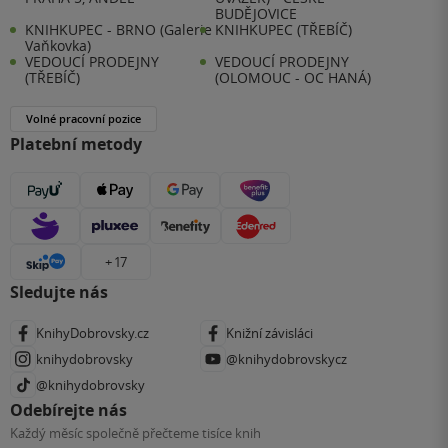
BUDĚJOVICE
KNIHKUPEC - BRNO (Galerie
KNIHKUPEC (TŘEBÍČ)
Vaňkovka)
VEDOUCÍ PRODEJNY
VEDOUCÍ PRODEJNY
(TŘEBÍČ)
(OLOMOUC - OC HANÁ)
Volné pracovní pozice
Platební metody
+ 17
Sledujte nás
KnihyDobrovsky.cz
Knižní závisláci
knihydobrovsky
@knihydobrovskycz
@knihydobrovsky
Odebírejte nás
Každý měsíc společně přečteme tisíce knih