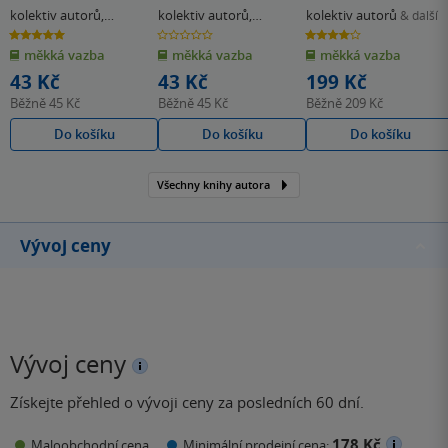
školy
školy
kolektiv autorů
,
kolektiv autorů
,
kolektiv autorů
& další
Strahlheimová J.
Kopřivová I.
5.0
0.0
4.0
z
z
z
měkká vazba
měkká vazba
měkká vazba
5
5
5
hvězdiček
hvězdiček
hvězdiček
43 Kč
43 Kč
199 Kč
Běžně
45 Kč
Běžně
45 Kč
Běžně
209 Kč
Do košíku
Do košíku
Do košíku
Všechny knihy autora
Vývoj ceny
Vývoj ceny
Získejte přehled o vývoji ceny za posledních 60 dní.
178 Kč
Maloobchodní cena
Minimální prodejní cena: