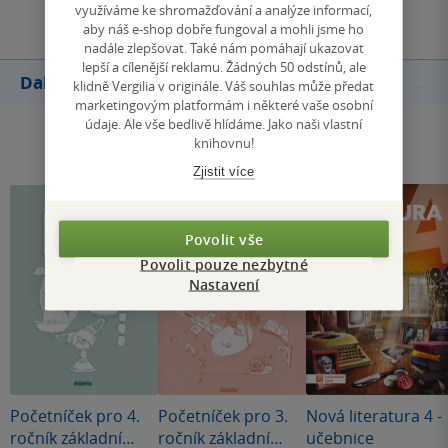
využíváme ke shromažďování a analýze informací,
aby náš e-shop dobře fungoval a mohli jsme ho
nadále zlepšovat. Také nám pomáhají ukazovat
lepší a cílenější reklamu. Žádných 50 odstínů, ale
Další knihy autora
klidně Vergilia v originále. Váš souhlas může předat
marketingovým platformám i některé vaše osobní
údaje. Ale vše bedlivě hlídáme. Jako naši vlastní
knihovnu!
Zjistit více
Povolit vše
Povolit pouze nezbytné
Nastavení
Početníček pro 4.
Početníček pro 3.
Nová literatura 4 -
ročník základní
ročník základní
učebnice