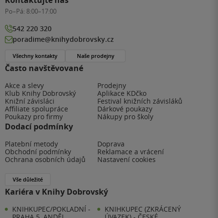
Kontaktujte nás
Po–Pá:
8:00–17:00
542 220 320
poradime@knihydobrovsky.cz
Všechny kontakty
Naše prodejny
Často navštěvované
Akce a slevy
Prodejny
Klub Knihy Dobrovský
Aplikace KDčko
Knižní závisláci
Festival knižních závisláků
Affiliate spolupráce
Dárkové poukazy
Poukazy pro firmy
Nákupy pro školy
Dodací podmínky
Platební metody
Doprava
Obchodní podmínky
Reklamace a vrácení
Ochrana osobních údajů
Nastavení cookies
Vše důležité
Kariéra v Knihy Dobrovský
KNIHKUPEC/POKLADNÍ -
KNIHKUPEC (ZKRÁCENÝ
PRAHA 5, ANDĚL
ÚVAZEK) - ČESKÉ