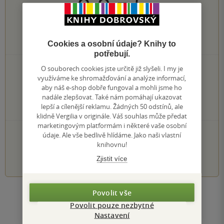
0.0
z
5
0
hodnocení čtenářů
Cookies a osobní údaje? Knihy to
potřebují.
O souborech cookies jste určitě již slyšeli. I my je
0×
5 hvězdiček
využíváme ke shromažďování a analýze informací,
0×
4 hvězdičky
aby náš e-shop dobře fungoval a mohli jsme ho
0×
3 hvězdičky
nadále zlepšovat. Také nám pomáhají ukazovat
0×
2 hvězdičky
lepší a cílenější reklamu. Žádných 50 odstínů, ale
0×
1 hvezdička
klidně Vergilia v originále. Váš souhlas může předat
marketingovým platformám i některé vaše osobní
PŘIDEJTE SVÉ HODNOCENÍ KNIHY
údaje. Ale vše bedlivě hlídáme. Jako naši vlastní
knihovnu!
1
2
3
4
5
Zjistit více
Povolit vše
Zobrazit všechna hodnocení
Povolit pouze nezbytné
Nastavení