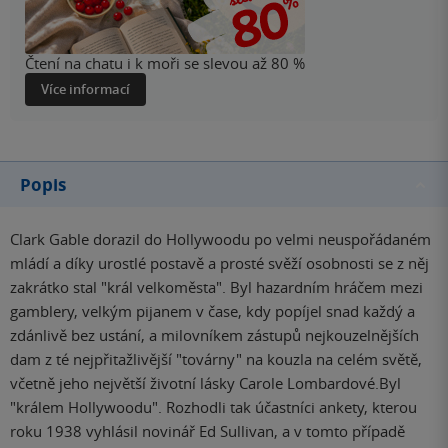
Čtení na chatu i k moři se slevou až 80 %
Více informací
Popis
Clark Gable dorazil do Hollywoodu po velmi neuspořádaném
mládí a díky urostlé postavě a prosté svěží osobnosti se z něj
zakrátko stal "král velkoměsta". Byl hazardním hráčem mezi
gamblery, velkým pijanem v čase, kdy popíjel snad každý a
zdánlivě bez ustání, a milovníkem zástupů nejkouzelnějších
dam z té nejpřitažlivější "továrny" na kouzla na celém světě,
včetně jeho největší životní lásky Carole Lombardové.Byl
"králem Hollywoodu". Rozhodli tak účastníci ankety, kterou
roku 1938 vyhlásil novinář Ed Sullivan, a v tomto případě