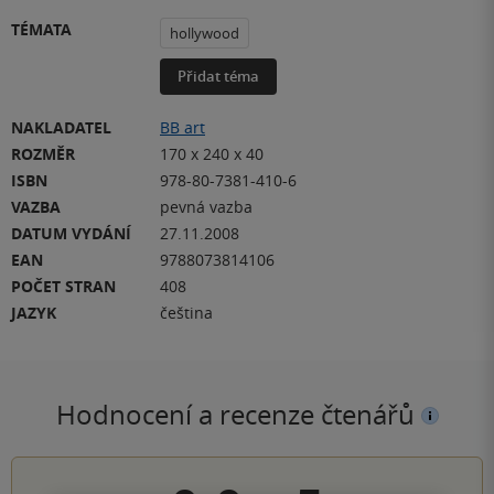
TÉMATA
hollywood
Přidat téma
NAKLADATEL
BB art
ROZMĚR
170 x 240 x 40
ISBN
978-80-7381-410-6
VAZBA
pevná vazba
DATUM VYDÁNÍ
27.11.2008
EAN
9788073814106
POČET STRAN
408
JAZYK
čeština
Hodnocení a recenze čtenářů