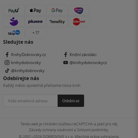
+ 17
Sledujte nás
KnihyDobrovsky.cz
Knižní závisláci
knihydobrovsky
@knihydobrovskycz
@knihydobrovsky
Odebírejte nás
Každý měsíc společně přečteme tisíce knih
Odebírat
Tento web je chráněn službou reCAPTCHA a platí pro něj
Zásady ochrany soukromí
a
Smluvní podmínky
.
© 2001–2026
DOBROVSKÝ s.r.o. Všechna práva vyhrazena.