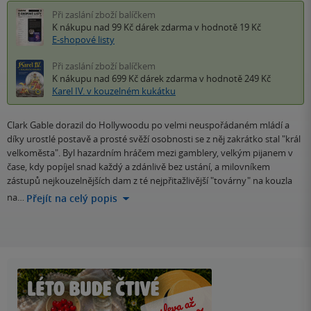
Při zaslání zboží balíčkem
K nákupu nad 99 Kč
dárek zdarma
v hodnotě 19 Kč
E-shopové listy
Při zaslání zboží balíčkem
K nákupu nad 699 Kč
dárek zdarma
v hodnotě 249 Kč
Karel IV. v kouzelném kukátku
Clark Gable dorazil do Hollywoodu po velmi neuspořádaném mládí a
díky urostlé postavě a prosté svěží osobnosti se z něj zakrátko stal "král
velkoměsta". Byl hazardním hráčem mezi gamblery, velkým pijanem v
čase, kdy popíjel snad každý a zdánlivě bez ustání, a milovníkem
zástupů nejkouzelnějších dam z té nejpřitažlivější "továrny" na kouzla
na…
Přejít na celý popis