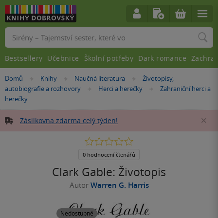
Vyhledávání
Bestsellery
Učebnice
Školní potřeby
Dark romance
Zachra
Nacházíte
Domů
Knihy
Naučná literatura
Životopisy,
»
»
»
se
autobiografie a rozhovory
Herci a herečky
Zahraniční herci a
»
»
zde:
herečky
Zásilkovna zdarma celý týden!
Za
0.0
z
5
0 hodnocení čtenářů
hvězdiček
Clark Gable: Životopis
Autor
Warren G. Harris
Nedostupné