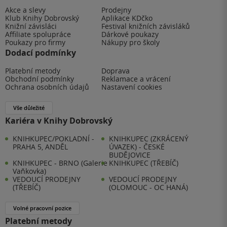
Akce a slevy
Prodejny
Klub Knihy Dobrovský
Aplikace KDčko
Knižní závisláci
Festival knižních závisláků
Affiliate spolupráce
Dárkové poukazy
Poukazy pro firmy
Nákupy pro školy
Dodací podmínky
Platební metody
Doprava
Obchodní podmínky
Reklamace a vrácení
Ochrana osobních údajů
Nastavení cookies
Vše důležité
Kariéra v Knihy Dobrovský
KNIHKUPEC/POKLADNÍ -
KNIHKUPEC (ZKRÁCENÝ
PRAHA 5, ANDĚL
ÚVAZEK) - ČESKÉ
BUDĚJOVICE
KNIHKUPEC - BRNO (Galerie
KNIHKUPEC (TŘEBÍČ)
Vaňkovka)
VEDOUCÍ PRODEJNY
VEDOUCÍ PRODEJNY
(TŘEBÍČ)
(OLOMOUC - OC HANÁ)
Volné pracovní pozice
Platební metody