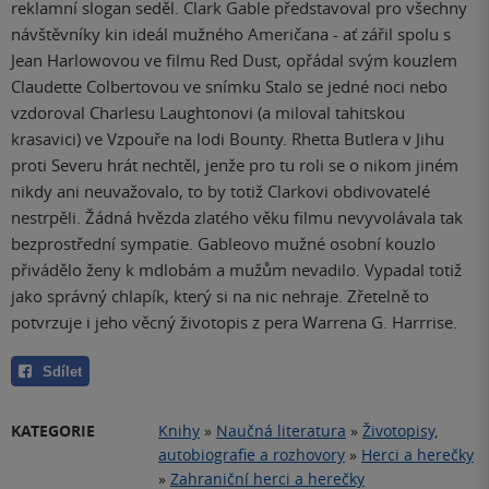
reklamní slogan seděl. Clark Gable představoval pro všechny
návštěvníky kin ideál mužného Američana - ať zářil spolu s
Jean Harlowovou ve filmu Red Dust, opřádal svým kouzlem
Claudette Colbertovou ve snímku Stalo se jedné noci nebo
vzdoroval Charlesu Laughtonovi (a miloval tahitskou
krasavici) ve Vzpouře na lodi Bounty. Rhetta Butlera v Jihu
proti Severu hrát nechtěl, jenže pro tu roli se o nikom jiném
nikdy ani neuvažovalo, to by totiž Clarkovi obdivovatelé
nestrpěli. Žádná hvězda zlatého věku filmu nevyvolávala tak
bezprostřední sympatie. Gableovo mužné osobní kouzlo
přivádělo ženy k mdlobám a mužům nevadilo. Vypadal totiž
jako správný chlapík, který si na nic nehraje. Zřetelně to
potvrzuje i jeho věcný životopis z pera Warrena G. Harrrise.
Sdílet
KATEGORIE
Knihy
»
Naučná literatura
»
Životopisy,
autobiografie a rozhovory
»
Herci a herečky
»
Zahraniční herci a herečky