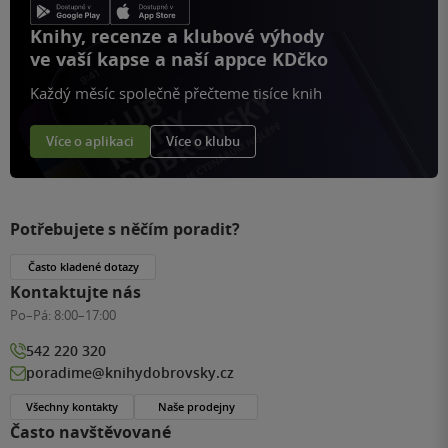
Knihy, recenze a klubové výhody
ve vaší kapse a naší appce KDčko
Každý měsíc společně přečteme tisíce knih
Více o aplikaci
Více o klubu
Potřebujete s něčím poradit?
Často kladené dotazy
Kontaktujte nás
Po–Pá:
8:00–17:00
542 220 320
poradime@knihydobrovsky.cz
Všechny kontakty
Naše prodejny
Často navštěvované