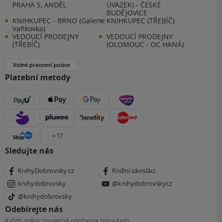
PRAHA 5, ANDĚL
ÚVAZEK) - ČESKÉ
BUDĚJOVICE
KNIHKUPEC - BRNO (Galerie
KNIHKUPEC (TŘEBÍČ)
Vaňkovka)
VEDOUCÍ PRODEJNY
VEDOUCÍ PRODEJNY
(TŘEBÍČ)
(OLOMOUC - OC HANÁ)
Volné pracovní pozice
Platební metody
+ 17
Sledujte nás
KnihyDobrovsky.cz
Knižní závisláci
knihydobrovsky
@knihydobrovskycz
@knihydobrovsky
Odebírejte nás
Každý měsíc společně přečteme tisíce knih