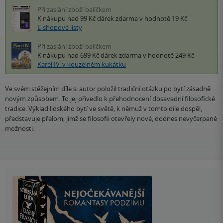
Při zaslání zboží balíčkem
K nákupu nad 99 Kč
dárek zdarma
v hodnotě 19 Kč
E-shopové listy
Při zaslání zboží balíčkem
K nákupu nad 699 Kč
dárek zdarma
v hodnotě 249 Kč
Karel IV. v kouzelném kukátku
Ve svém stěžejním díle si autor položil tradiční otázku po bytí zásadně
novým způsobem. To jej přivedlo k přehodnocení dosavadní filosofické
tradice. Výklad lidského bytí ve světě, k němuž v tomto díle dospěl,
představuje přelom, jímž se filosofii otevřely nové, dodnes nevyčerpané
možnosti.