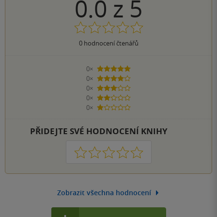
0.0
z
5
0
hodnocení čtenářů
0×
5 hvězdiček
0×
4 hvězdičky
0×
3 hvězdičky
0×
2 hvězdičky
0×
1 hvezdička
PŘIDEJTE SVÉ HODNOCENÍ KNIHY
1
2
3
4
5
Zobrazit všechna hodnocení