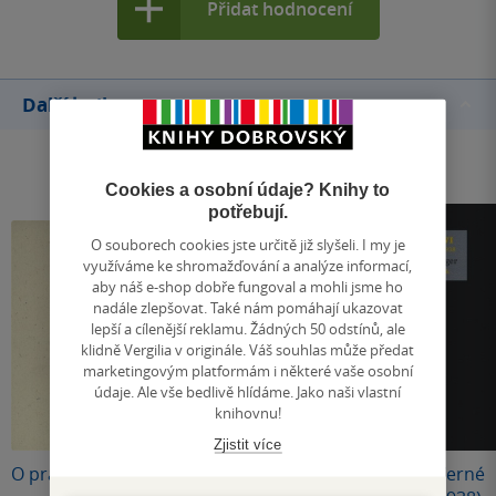
Přidat hodnocení
Další knihy autora
Cookies a osobní údaje? Knihy to
potřebují.
O souborech cookies jste určitě již slyšeli. I my je
využíváme ke shromažďování a analýze informací,
aby náš e-shop dobře fungoval a mohli jsme ho
nadále zlepšovat. Také nám pomáhají ukazovat
lepší a cílenější reklamu. Žádných 50 odstínů, ale
klidně Vergilia v originále. Váš souhlas může předat
marketingovým platformám i některé vaše osobní
údaje. Ale vše bedlivě hlídáme. Jako naši vlastní
knihovnu!
Zjistit více
O pravdě a bytí
Myslet veršem
Úvahy II-VI (Černé