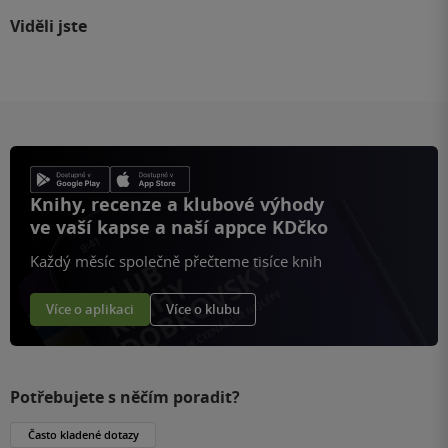
Viděli jste
Knihy, recenze a klubové výhody
ve vaší kapse a naší appce KDčko
Každý měsíc společně přečteme tisíce knih
Více o aplikaci
Více o klubu
Potřebujete s něčím poradit?
Často kladené dotazy