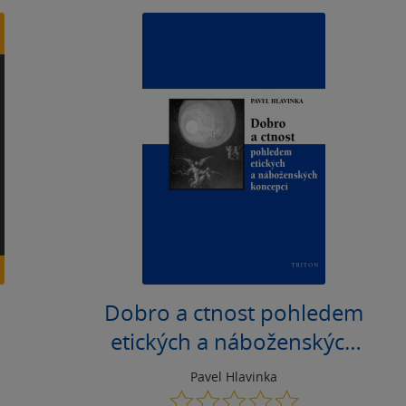
Dobro a ctnost pohledem
etických a náboženských
koncepcí
Pavel Hlavinka
0.0