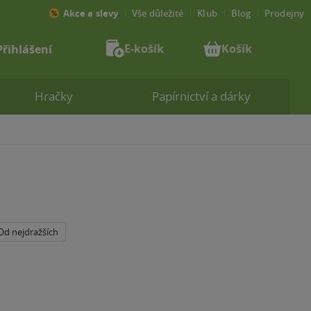
Akce a slevy
Vše důležité
Klub
Blog
Prodejny
E-košík
Košík
Přihlášení
Hračky
Papírnictví a dárky
Od nejdražších