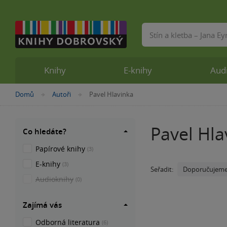
Vyhledávání
Knihy
E-knihy
Aud
Nacházíte
Domů
Autoři
Pavel Hlavinka
»
»
se
zde:
Pavel Hla
Co hledáte?
Papírové knihy
(3)
E-knihy
(3)
Doporučujem
Seřadit:
Audioknihy
(0)
Zajímá vás
Odborná literatura
(6)