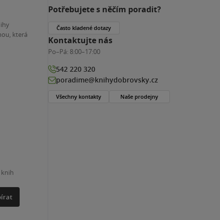
Potřebujete s něčím poradit?
nihy
Často kladené dotazy
ou, která
Kontaktujte nás
Po–Pá:
8:00–17:00
542 220 320
poradime@knihydobrovsky.cz
Všechny kontakty
Naše prodejny
 knih
írat