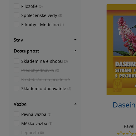
Filozofie
(5)
Společenské vědy
(5)
E-knihy - Medicína
(1)
Stav
Dostupnost
Skladem na e-shopu
(3)
Předobjednávka
(0)
K odebrání na prodejně
Skladem u dodavatele
(2)
Dasein
Vazba
Pevná vazba
(2)
Měkká vazba
(1)
Pavel
Leporelo
(0)