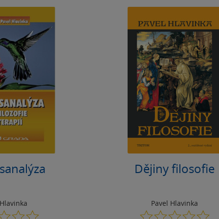
sanalýza
Dějiny filosofie
 Hlavinka
Pavel Hlavinka
0.0
0.0