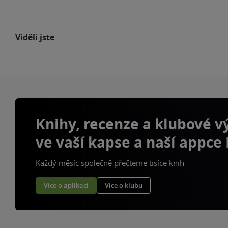
Viděli jste
Knihy, recenze a klubové 
ve vaší kapse a naší appce
Každý měsíc společně přečteme tisíce knih
Více o aplikaci
Více o klubu