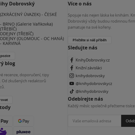
nihy Dobrovský
Více o nás
(ZKRÁCENÝ ÚVAZEK) - ČESKÉ
Spojuje nás nejen láska ke knihám. K
E
Dobrovský vždy budou rodinnou firm
 BRNO (Galerie Vaňkovka)
pamatuje na své kořeny.
(TŘEBÍČ)
ODEJNY (TŘEBÍČ)
ODEJNY (OLOMOUC - OC HANÁ)
Přečtěte si náš příběh
- KARVINÁ
Sledujte nás
 pozice
KnihyDobrovsky.cz
ý blog
Knižní závisláci
é recenze, doporučení, tipy
knihydobrovsky
ky. Od zkušených redaktorů
@knihydobrovskycz
ců.
@knihydobrovsky
Odebírejte nás
rovat
Každý měsíc společně přečteme tisíce
etody
Odeb