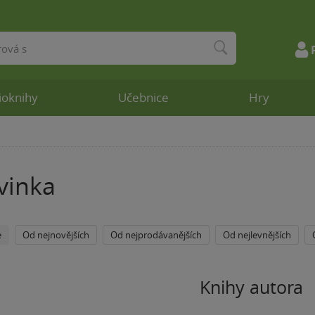
ioknihy
Učebnice
Hry
vinka
e
Od nejnovějších
Od nejprodávanějších
Od nejlevnějších
Knihy autora