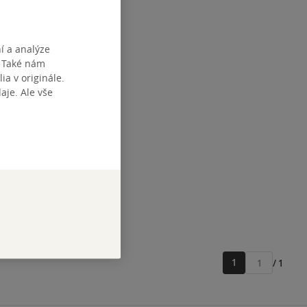
í a analýze
. Také nám
ia v originále.
je. Ale vše
1
/ 1
Přejít
na
stránku