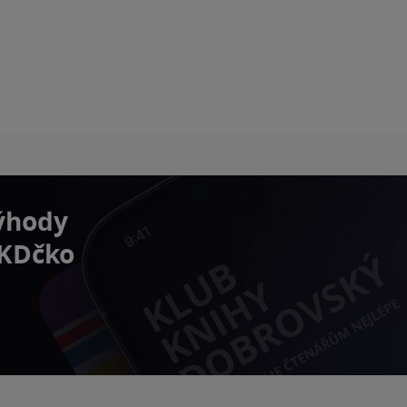
výhody
 KDčko