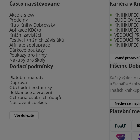
Často navštěvované
Kariéra v K
Akce a slevy
KNIHKUPEC 
Prodejny
BUDĚJOVIC
Klub Knihy Dobrovský
KNIHKUPEC -
Aplikace KDčko
KNIHKUPEC 
Knižní závisláci
VEDOUCÍ PR
Festival knižních závisláků
VEDOUCÍ PR
Affiliate spolupráce
KNIHKUPEC 
Dárkové poukazy
Poukazy pro firmy
Volné pracovní
Nákupy pro školy
Píšeme Dobr
Dodací podmínky
Platební metody
Každý týden nov
Doprava
a čtenářské tri
Obchodní podmínky
i našich knihkup
Reklamace a vrácení
Ochrana osobních údajů
Nastavení cookies
Nechte se inspi
Platební m
Vše důležité