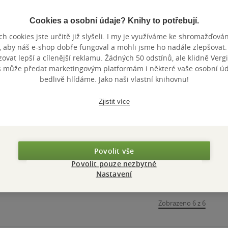
Cookies a osobní údaje? Knihy to potřebují.
h cookies jste určitě již slyšeli. I my je využíváme ke shromažďován
Nedostupné
, aby náš e-shop dobře fungoval a mohli jsme ho nadále zlepšovat
vat lepší a cílenější reklamu. Žádných 50 odstínů, ale klidně Vergil
Dobro a ctnost
Dějiny filosofie -
s může předat marketingovým platformám i některé vaše osobní úda
pohledem etických
jasně a stručně
bedlivě hlídáme. Jako naši vlastní knihovnu!
a náboženských
Pavel Hlavinka
Pavel Hlavinka
koncepcí
0.0
0.0
z
z
Zjistit více
měkká vazba
pevná vazba
5
5
hvězdiček
hvězdiček
178 Kč
Běžně
199 Kč
Do košíku
Nedostupné
Povolit vše
Povolit pouze nezbytné
Nastavení
Zobrazeno 6 z 6