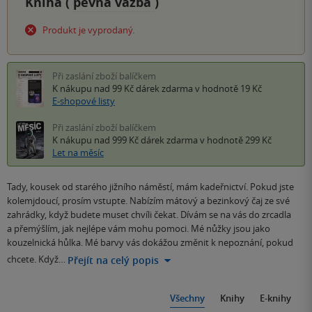
Kniha (
pevná vazba
)
Produkt je vyprodaný.
Při zaslání zboží balíčkem
K nákupu nad 99 Kč
dárek zdarma
v hodnotě 19 Kč
E-shopové listy
Při zaslání zboží balíčkem
K nákupu nad 999 Kč
dárek zdarma
v hodnotě 299 Kč
Let na měsíc
Tady, kousek od starého jižního náměstí, mám kadeřnictví. Pokud jste
kolemjdoucí, prosím vstupte. Nabízím mátový a bezinkový čaj ze své
zahrádky, když budete muset chvíli čekat. Dívám se na vás do zrcadla
a přemýšlím, jak nejlépe vám mohu pomoci. Mé nůžky jsou jako
kouzelnická hůlka. Mé barvy vás dokážou změnit k nepoznání, pokud
chcete. Když…
Přejít na celý popis
Všechny
Knihy
E-knihy