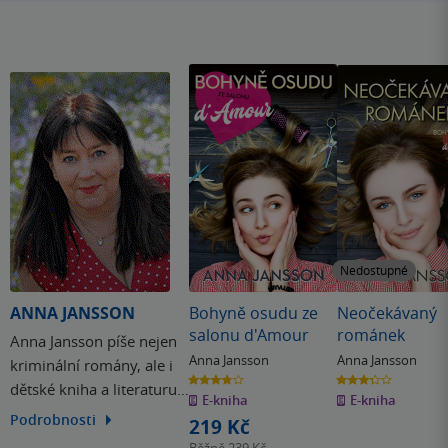
Nedostupné
ANNA JANSSON
Bohyně osudu ze
Neočekávaný
salonu d'Amour
románek
Anna Jansson píše nejen
Anna Jansson
Anna Jansson
kriminální romány, ale i
3.8
3.3
dětské kniha a literaturu
z
z
E-kniha
E-kniha
5
5
hvězdiček
hvězdiček
faktu. Většina jejích děl je
Podrobnosti
219 Kč
ale prostoupena
Běžně
239 Kč