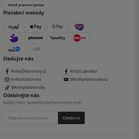
Volné pracovní pozice
Platební metody
+ 17
Sledujte nás
KnihyDobrovsky.cz
Knižní závisláci
knihydobrovsky
@knihydobrovskycz
@knihydobrovsky
Odebírejte nás
Každý měsíc společně přečteme tisíce knih
Odebírat