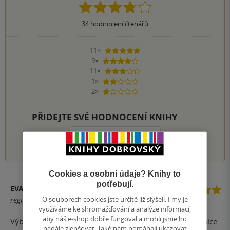
34
hodnocení čtenářů
11×
5 hvězdiček
9×
4 hvězdičky
11×
3 hvězdičky
1×
2 hvězdičky
2×
1 hvezdička
PŘIDEJTE SVÉ HODNOCENÍ KNIHY
1
2
3
4
5
Cookies a osobní údaje? Knihy to
potřebují.
EVA L.
O souborech cookies jste určitě již slyšeli. I my je
registrovaný uživatel
využíváme ke shromažďování a analýze informací,
aby náš e-shop dobře fungoval a mohli jsme ho
Výborná kniha o neobyčejném životě "obyčejné" kadeřnice.
nadále zlepšovat. Také nám pomáhají ukazovat