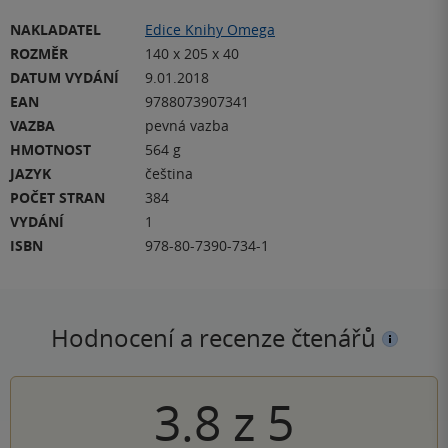
NAKLADATEL
Edice Knihy Omega
ROZMĚR
140 x 205 x 40
DATUM VYDÁNÍ
9.01.2018
EAN
9788073907341
VAZBA
pevná vazba
HMOTNOST
564 g
JAZYK
čeština
POČET STRAN
384
VYDÁNÍ
1
ISBN
978-80-7390-734-1
Hodnocení a recenze čtenářů
3.8
z
5