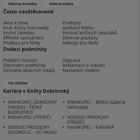
Všechny kontakty
Naše prodejny
Často navštěvované
Akce a slevy
Prodejny
Klub Knihy Dobrovský
Aplikace KDčko
Knižní závisláci
Festival knižních závisláků
Affiliate spolupráce
Dárkové poukazy
Poukazy pro firmy
Nákupy pro školy
Dodací podmínky
Platební metody
Doprava
Obchodní podmínky
Reklamace a vrácení
Ochrana osobních údajů
Nastavení cookies
Vše důležité
Kariéra v Knihy Dobrovský
KNIHKUPEC (ZKRÁCENÝ
KNIHKUPEC - BRNO (Galerie
ÚVAZEK) - ČESKÉ
Vaňkovka)
BUDĚJOVICE
KNIHKUPEC (TŘEBÍČ)
VEDOUCÍ PRODEJNY
(TŘEBÍČ)
VEDOUCÍ PRODEJNY
KNIHKUPEC - KARVINÁ
(OLOMOUC - OC HANÁ)