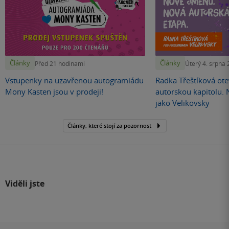
Články
Články
Před 21 hodinami
Úterý 4. srpna
Vstupenky na uzavřenou autogramiádu
Radka Třeštíková otev
Mony Kasten jsou v prodeji!
autorskou kapitolu.
jako Velikovsky
Články, které stojí za pozornost
Viděli jste