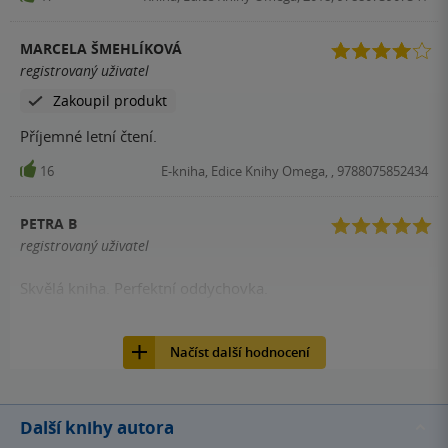
MARCELA ŠMEHLÍKOVÁ
registrovaný uživatel
Zakoupil produkt
Příjemné letní čtení.
16
E-kniha, Edice Knihy Omega, , 9788075852434
PETRA B
registrovaný uživatel
Skvělá kniha. Perfektní oddychovka.
15
Kniha, Edice Knihy Omega, 2018, 9788073907341
Načíst další hodnocení
Další knihy autora