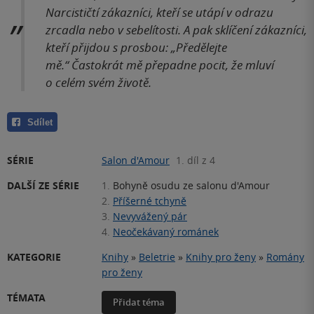
Narcističtí zákazníci, kteří se utápí v odrazu
zrcadla nebo v sebelítosti. A pak sklíčení zákazníci,
kteří přijdou s prosbou: „Předělejte
mě.“ Častokrát mě přepadne pocit, že mluví
o celém svém životě.
Sdílet
SÉRIE
Salon d'Amour
1. díl z 4
DALŠÍ ZE SÉRIE
1.
Bohyně osudu ze salonu d'Amour
2.
Příšerné tchyně
3.
Nevyvážený pár
4.
Neočekávaný románek
KATEGORIE
Knihy
»
Beletrie
»
Knihy pro ženy
»
Romány
pro ženy
TÉMATA
Přidat téma