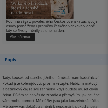
Rodinná sága z poválečného Československa zachycuje
osudy jedné ženy i proměny českého venkova v době,
kdy se životy měnily ze dne na den.
Více informací
Popis
Tady, kousek od starého jižního náměstí, mám kadeřnictví.
Pokud jste kolemjdoucí, prosím vstupte. Nabízím mátový
a bezinkový čaj ze své zahrádky, když budete muset chvíli
čekat. Dívám se na vás do zrcadla a přemýšlím, jak nejlépe
vám mohu pomoci. Mé nůžky jsou jako kouzelnická hůlka.
Mé barvy vás dokážou změnit k nepoznání, pokud chcete.