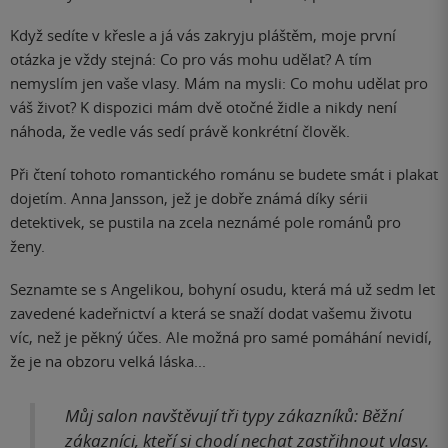
Když sedíte v křesle a já vás zakryju pláštěm, moje první
otázka je vždy stejná: Co pro vás mohu udělat? A tím
nemyslím jen vaše vlasy. Mám na mysli: Co mohu udělat pro
váš život? K dispozici mám dvě otočné židle a nikdy není
náhoda, že vedle vás sedí právě konkrétní člověk.
Při čtení tohoto romantického románu se budete smát i plakat
dojetím. Anna Jansson, jež je dobře známá díky sérii
detektivek, se pustila na zcela neznámé pole románů pro
ženy.
Seznamte se s Angelikou, bohyní osudu, která má už sedm let
zavedené kadeřnictví a která se snaží dodat vašemu životu
víc, než je pěkný účes. Ale možná pro samé pomáhání nevidí,
že je na obzoru velká láska...
Můj salon navštěvují tři typy zákazníků: Běžní
zákazníci, kteří si chodí nechat zastřihnout vlasy.