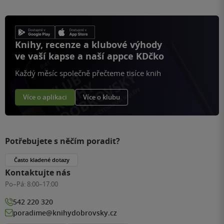
Knihy, recenze a klubové výhody
ve vaší kapse a naší appce KDčko
Každý měsíc společně přečteme tisíce knih
Více o aplikaci
Více o klubu
Potřebujete s něčím poradit?
Často kladené dotazy
Kontaktujte nás
Po–Pá:
8:00–17:00
542 220 320
poradime@knihydobrovsky.cz