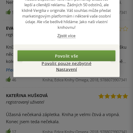
Nemohla jsem se od knihy odtrhnout :) Vřele doporučuji.
lepší a cílenější reklamu. Žádných 50 odstínů, ale
klidně Vergilia v originále. Váš souhlas může předat
51
Kniha, Edice Knihy Omega, 2018, 9788073907341
marketingovým platformám i některé vaše osobní
údaje. Ale vše bedlivě hlídáme. Jako naši vlastní
knihovnu!
EVA
registrovaný uživatel
Zjistit více
Knížka nebyla špatná, ale podle anotace jsem čekala trošku
něco jiného. Předpokládala jsem, že hrdince bude tak
Povolit vše
kolem 35 let a jí bylo tuším 46-48. Trochu jinak pak příběh
Povolit pouze nezbytné
vyznívá.
Nastavení
Přečíst
více
46
Kniha, Edice Knihy Omega, 2018, 9788073907341
KATEŘINA HUŠKOVÁ
registrovaný uživatel
Úžasná nečekaná zápletka. Kniha je velmi čtivá a vtipná.
Konec jsem teda nečekala.
17
Kniha, Edice Knihy Omega, 2018, 9788073907341