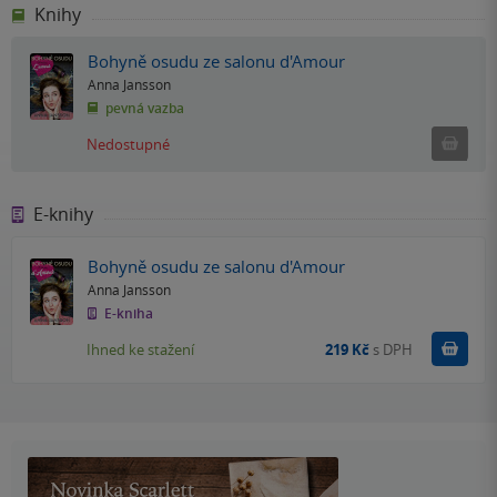
Knihy
Bohyně osudu ze salonu d'Amour
Anna Jansson
pevná vazba
Ned
Nedostupné
E-knihy
Bohyně osudu ze salonu d'Amour
Anna Jansson
E-kniha
Koupit
Ihned ke stažení
219 Kč
s DPH