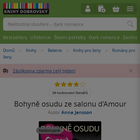
Vyhledávání
Bestsellery
Učebnice
Školní potřeby
Dark romance
Zachra
Nacházíte
Domů
Knihy
Beletrie
Knihy pro ženy
Romány pro
»
»
»
»
se
ženy
zde:
Zásilkovna zdarma celý týden!
Za
3.8
z
5
34 hodnocení čtenářů
hvězdiček
Bohyně osudu ze salonu d'Amour
Autor
Anna Jansson
Nedostupné