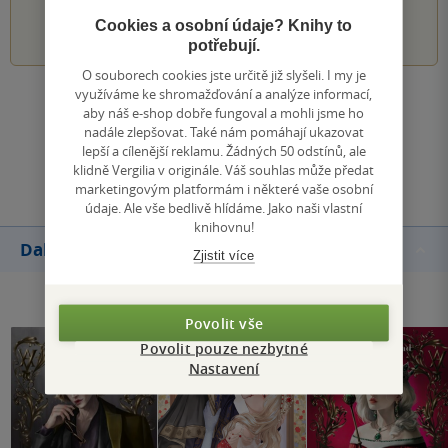
1
2
3
4
5
Cookies a osobní údaje? Knihy to
potřebují.
O souborech cookies jste určitě již slyšeli. I my je
využíváme ke shromažďování a analýze informací,
Zobrazit všechna hodnocení
aby náš e-shop dobře fungoval a mohli jsme ho
nadále zlepšovat. Také nám pomáhají ukazovat
lepší a cílenější reklamu. Žádných 50 odstínů, ale
Přidat hodnocení
klidně Vergilia v originále. Váš souhlas může předat
marketingovým platformám i některé vaše osobní
údaje. Ale vše bedlivě hlídáme. Jako naši vlastní
knihovnu!
Další knihy autora
Zjistit více
Povolit vše
Povolit pouze nezbytné
Nastavení