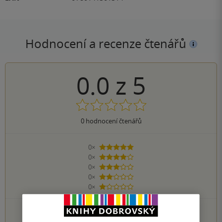
Hodnocení a recenze čtenářů
0.0
z
5
0
hodnocení čtenářů
0×
5 hvězdiček
0×
4 hvězdičky
0×
3 hvězdičky
0×
2 hvězdičky
0×
1 hvezdička
PŘIDEJTE SVÉ HODNOCENÍ KNIHY