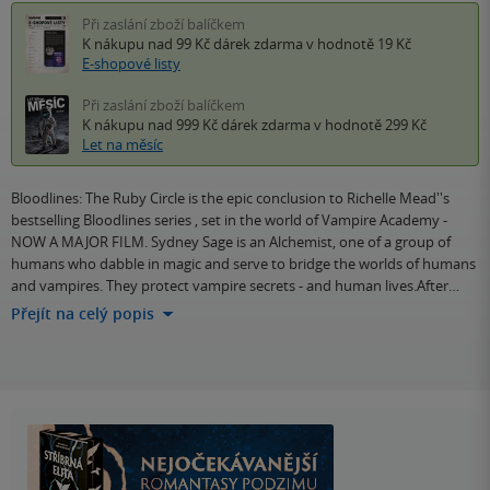
Při zaslání zboží balíčkem
K nákupu nad 99 Kč
dárek zdarma
v hodnotě 19 Kč
E-shopové listy
Při zaslání zboží balíčkem
K nákupu nad 999 Kč
dárek zdarma
v hodnotě 299 Kč
Let na měsíc
Bloodlines: The Ruby Circle is the epic conclusion to Richelle Mead''s
bestselling Bloodlines series , set in the world of Vampire Academy -
NOW A MAJOR FILM. Sydney Sage is an Alchemist, one of a group of
humans who dabble in magic and serve to bridge the worlds of humans
and vampires. They protect vampire secrets - and human lives.After…
Přejít na celý popis