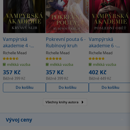
Vampýrská
Pokrevní pouta 6 -
Vampýrská
akademie 4 -
Rubínový kruh
akademie 6 -
Krvavý slib
Poslední oběť
Richelle Mead
Richelle Mead
Richelle Mead
4.6
4.9
4.7
z
z
z
měkká vazba
měkká vazba
měkká vazba
5
5
5
hvězdiček
hvězdiček
hvězdiček
357 Kč
357 Kč
402 Kč
Běžně
399 Kč
Běžně
399 Kč
Běžně
449 Kč
Do košíku
Do košíku
Do košíku
Všechny knihy autora
Vývoj ceny