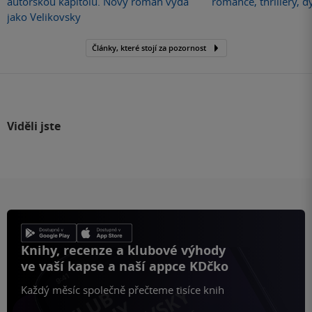
autorskou kapitolu. Nový román vydá
romance, thrillery, d
jako Velikovsky
Články, které stojí za pozornost
Viděli jste
Knihy, recenze a klubové výhody
ve vaší kapse a naší appce KDčko
Každý měsíc společně přečteme tisíce knih