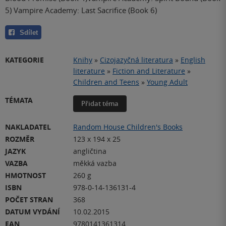
5) Vampire Academy: Last Sacrifice (Book 6)
Sdílet
KATEGORIE
Knihy
»
Cizojazyčná literatura
»
English
literature
»
Fiction and Literature
»
Children and Teens
»
Young Adult
TÉMATA
Přidat téma
NAKLADATEL
Random House Children's Books
ROZMĚR
123 x 194 x 25
JAZYK
angličtina
VAZBA
měkká vazba
HMOTNOST
260 g
ISBN
978-0-14-136131-4
POČET STRAN
368
DATUM VYDÁNÍ
10.02.2015
EAN
9780141361314