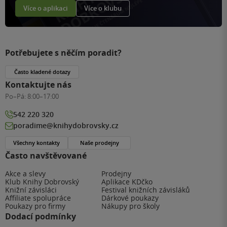
Více o aplikaci
Více o klubu
Potřebujete s něčím poradit?
Často kladené dotazy
Kontaktujte nás
Po–Pá:
8:00–17:00
542 220 320
poradime@knihydobrovsky.cz
Všechny kontakty
Naše prodejny
Často navštěvované
Akce a slevy
Prodejny
Klub Knihy Dobrovský
Aplikace KDčko
Knižní závisláci
Festival knižních závisláků
Affiliate spolupráce
Dárkové poukazy
Poukazy pro firmy
Nákupy pro školy
Dodací podmínky