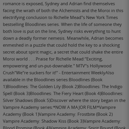
romance is exposed, Sydney and Adrian find themselves
facing the wrath of both the Alchemists and the Moroi in this
electrifying conclusion to Richelle Mead''s New York Times
bestselling Bloodlines series. When the life of someone they
both love is put on the line, Sydney risks everything to hunt
down a deadly former nemesis. Meanwhile, Adrian becomes
enmeshed in a puzzle that could hold the key to a shocking
secret about spirit magic, a secret that could shake the entire
Moroi world . . . Praise for Richelle Mead:''Exciting,
empowering and un-put-downable.'' MTV''s Hollywood
Crush''We''re suckers for it!'' - Entertainment WeeklyAlso
available in the Bloodlines series:Bloodlines (Book
1)Bloodlines: The Golden Lily (Book 2)Bloodlines: The Indigo
Spell (Book 3)Bloodlines: The Fiery Heart (Book 4)Bloodlines:
Silver Shadows (Book 5)Discover where the story began in the
Vampire Academy series:*NOW A MAJOR FILM*Vampire
Academy (Book 1)Vampire Academy: Frostbite (Book 2)
Vampire Academy: Shadow Kiss (Book 3)Vampire Academy:
Blood Promise (Book 4)Vampire Academy: Spirit Bound (Book