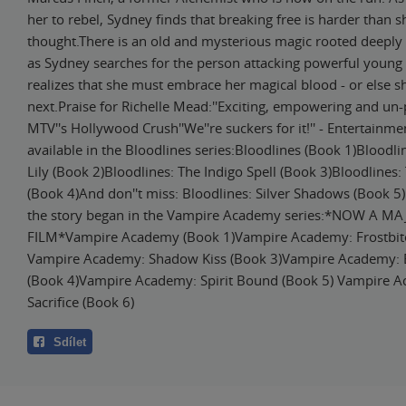
her to rebel, Sydney finds that breaking free is harder than s
thought.There is an old and mysterious magic rooted deeply 
as Sydney searches for the person attacking powerful young 
realizes that she must embrace her magical blood - or else sh
next.Praise for Richelle Mead:''Exciting, empowering and un-
MTV''s Hollywood Crush''We''re suckers for it!'' - Entertainm
available in the Bloodlines series:Bloodlines (Book 1)Bloodl
Lily (Book 2)Bloodlines: The Indigo Spell (Book 3)Bloodlines:
(Book 4)And don''t miss: Bloodlines: Silver Shadows (Book 5
the story began in the Vampire Academy series:*NOW A M
FILM*Vampire Academy (Book 1)Vampire Academy: Frostbite
Vampire Academy: Shadow Kiss (Book 3)Vampire Academy: 
(Book 4)Vampire Academy: Spirit Bound (Book 5) Vampire A
Sacrifice (Book 6)
Sdílet