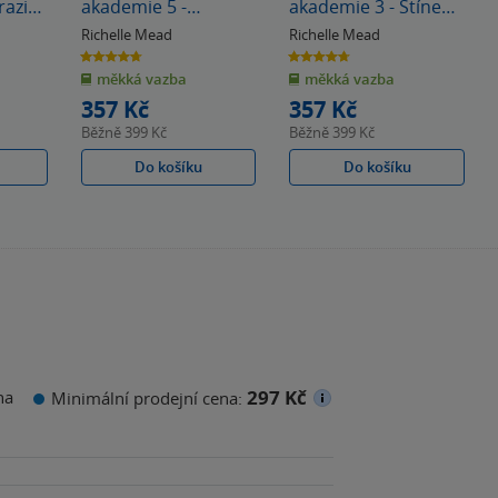
akademie 5 -
akademie 3 - Stínem
Spoutáni magií
políbená
Richelle Mead
Richelle Mead
4.7
4.7
z
z
měkká vazba
měkká vazba
5
5
hvězdiček
hvězdiček
357 Kč
357 Kč
Běžně
399 Kč
Běžně
399 Kč
Do košíku
Do košíku
297 Kč
na
Minimální prodejní cena: