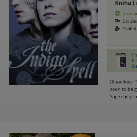
Kniha (
Dostupn
Doruče
Osobní
Př
K 
E-
Bloodlines: T
soon-to-be g
Sage she pr