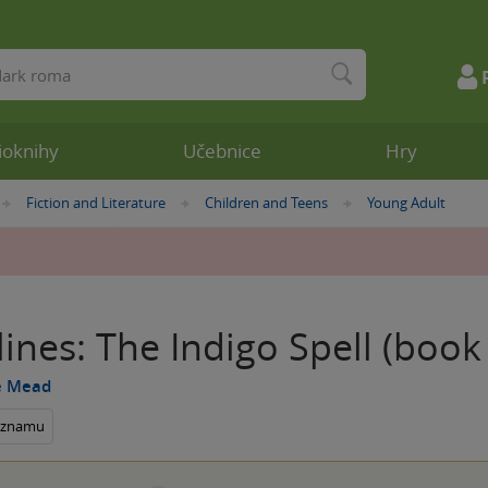
ioknihy
Učebnice
Hry
Fiction and Literature
Children and Teens
Young Adult
»
»
»
ines: The Indigo Spell (book
e Mead
seznamu