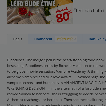
Čtení na chatu i
0
Popis
Hodnocení
Další knih
Bloodlines: The Indigo Spell is the heart-stopping third book 
bestselling Bloodlines series by Richelle Mead, set in the wor
to-be global movie sensation, Vampire Academy. A thrilling 
alchemy, vampires and true love awaits . . . Sydney Sage she
vampire secrets - and human lives.AN ANCIENT MAGIC. A H
WRENCHING DECISION . . .In the aftermath of a forbidden m
rocked Sydney to her core, she is struggling to decide betwe
Alchemist teachings - or her heart. Then she meets alluring, 
Marcus Finch, a former Alchemist who is now on the run. A