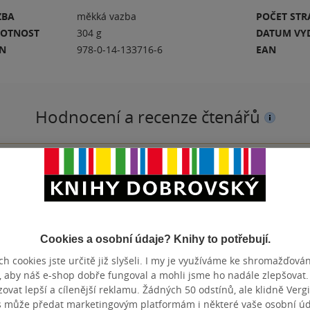
ZBA
měkká vazba
POČET ST
OTNOST
304 g
DATUM VY
BN
978-0-14-133716-6
EAN
Hodnocení a recenze čtenářů
PŘIDEJTE SVÉ HODNOCENÍ KNIHY
N
Cookies a osobní údaje? Knihy to potřebují.
h cookies jste určitě již slyšeli. I my je využíváme ke shromažďován
, aby náš e-shop dobře fungoval a mohli jsme ho nadále zlepšovat
vat lepší a cílenější reklamu. Žádných 50 odstínů, ale klidně Vergil
s může předat marketingovým platformám i některé vaše osobní úda