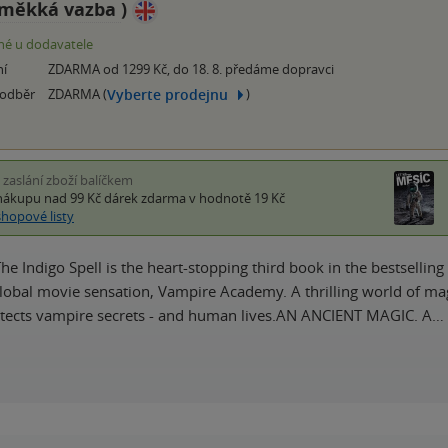
měkká vazba
)
é u dodavatele
ní
ZDARMA od 1299 Kč, do 18. 8. předáme dopravci
Vyberte prodejnu
 odběr
ZDARMA (
)
i zaslání zboží balíčkem
nákupu nad 99 Kč
dárek zdarma
v hodnotě 19 Kč
shopové listy
he Indigo Spell is the heart-stopping third book in the bestselling
lobal movie sensation, Vampire Academy. A thrilling world of magi
otects vampire secrets - and human lives.AN ANCIENT MAGIC. A…