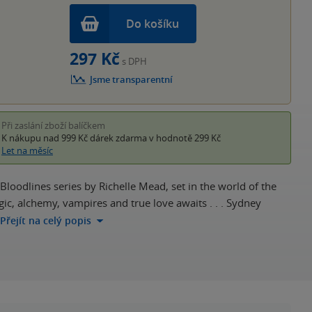
Do košíku
297 Kč
s DPH
Jsme transparentní
Při zaslání zboží balíčkem
K nákupu nad 999 Kč
dárek zdarma
v hodnotě 299 Kč
Let na měsíc
 Bloodlines series by Richelle Mead, set in the world of the
c, alchemy, vampires and true love awaits . . . Sydney
Přejít na celý popis