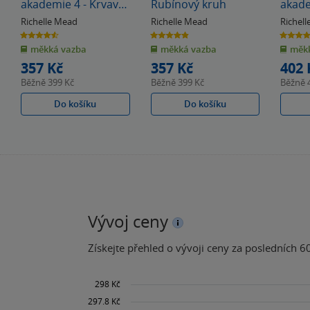
akademie 4 - Krvavý
Rubínový kruh
akade
slib
Posle
Richelle Mead
Richelle Mead
Richel
4.6
4.9
4.7
z
z
z
měkká vazba
měkká vazba
měkk
5
5
5
hvězdiček
hvězdiček
hvězdiče
357 Kč
357 Kč
402 
Běžně
399 Kč
Běžně
399 Kč
Běžně
Do košíku
Do košíku
Vývoj ceny
Získejte přehled o vývoji ceny za posledních 60