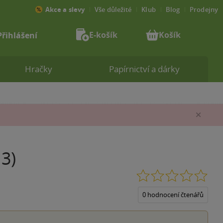
Akce a slevy
Vše důležité
Klub
Blog
Prodejny
E-košík
Košík
Přihlášení
Hračky
Papírnictví a dárky
Zav
 3)
0.0
z
5
0 hodnocení čtenářů
hvěz