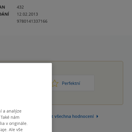
RAN
432
DÁNÍ
12.02.2013
9780141337166
1
2
3
4
5
ic moc
Perfektní
í a analýze
Zobrazit všechna hodnocení
. Také nám
ia v originále.
je. Ale vše