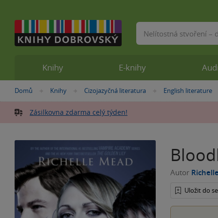
Vyhledávání
Knihy
E-knihy
Aud
Nacházíte
Domů
Knihy
Cizojazyčná literatura
English literature
»
»
»
se
zde:
Zásilkovna zdarma celý týden!
Bloodl
Autor
Richell
Uložit do 