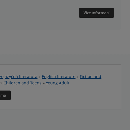
Více informací
zojazyčná literatura
»
English literature
»
Fiction and
»
Children and Teens
»
Young Adult
téma