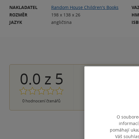
NAKLADATEL
Random House Children's Books
VA
ROZMĚR
198 x 138 x 26
HM
JAZYK
angličtina
IS
0.0
z
5
0×
5 hvězdiček
0×
4 hvězdičky
0×
3 hvězdičky
0×
2 hvězdičky
0×
0
hodnocení čtenářů
1 hvezdička
O souborec
informací
pomáhají ukazo
Váš souhla