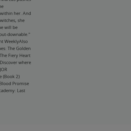
he
within her. And
witches, she
e will be
put-downable.''
ent WeeklyAlso
ines: The Golden
 The Fiery Heart
)Discover where
AJOR
 (Book 2)
Blood Promise
cademy: Last