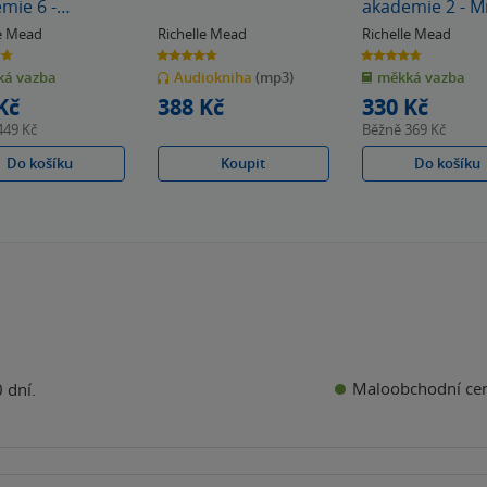
mie 6 -
akademie 2 - Mrazivý
dní oběť
polibek
le Mead
Richelle Mead
Richelle Mead
4.7
4.7
z
z
á vazba
Audiokniha
(mp3)
měkká vazba
5
5
k
hvězdiček
hvězdiček
Kč
388 Kč
330 Kč
449 Kč
Běžně
369 Kč
Do košíku
Koupit
Do košíku
Maloobchodní ce
 dní.