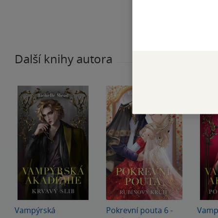
Další knihy autora
Vampýrská
Pokrevní pouta 6 -
Vamp