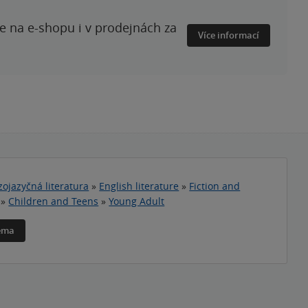
te na e-shopu i v prodejnách za
Více informací
zojazyčná literatura
»
English literature
»
Fiction and
»
Children and Teens
»
Young Adult
téma