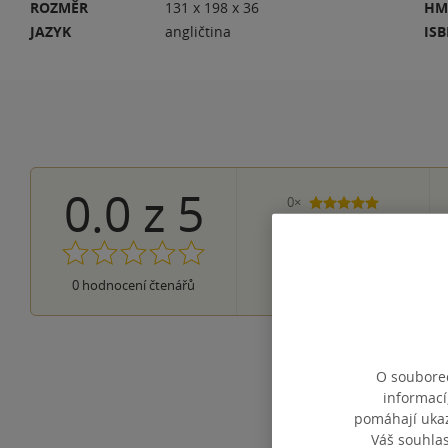
ROZMĚR
131 x 198 x 36
HM
JAZYK
angličtina
IS
0.0
z
5
0×
5 hvězdiček
0×
4 hvězdičky
0×
3 hvězdičky
0×
2 hvězdičky
0×
0
hodnocení čtenářů
1 hvezdička
O souborec
informací
pomáhají ukazo
Váš souhla