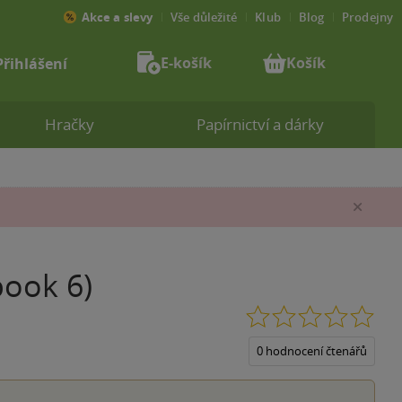
Akce a slevy
Vše důležité
Klub
Blog
Prodejny
E-košík
Košík
Přihlášení
Hračky
Papírnictví a dárky
Zav
book 6)
0.0
z
5
0 hodnocení čtenářů
hvěz