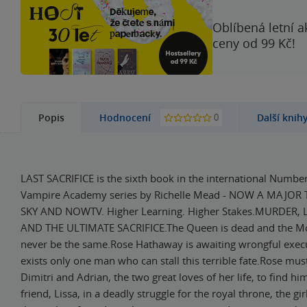
Oblíbená letní a
ceny od 99 Kč!
0
Popis
Hodnocení
Další knih
LAST SACRIFICE is the sixth book in the international Number
Vampire Academy series by Richelle Mead - NOW A MAJOR 
SKY AND NOWTV. Higher Learning. Higher Stakes.MURDER, 
AND THE ULTIMATE SACRIFICE.The Queen is dead and the Mor
never be the same.Rose Hathaway is awaiting wrongful exec
exists only one man who can stall this terrible fate.Rose mus
Dimitri and Adrian, the two great loves of her life, to find hi
friend, Lissa, in a deadly struggle for the royal throne, the gir