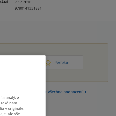
DÁNÍ
7.12.2010
9780141331881
1
2
3
4
5
ic moc
Perfektní
Zobrazit všechna hodnocení
í a analýze
. Také nám
ia v originále.
je. Ale vše