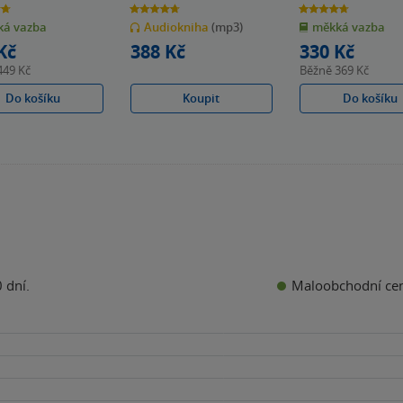
4.7
4.7
z
z
á vazba
Audiokniha
(mp3)
měkká vazba
5
5
k
hvězdiček
hvězdiček
Kč
388 Kč
330 Kč
449 Kč
Běžně
369 Kč
Do košíku
Koupit
Do košíku
Maloobchodní ce
 dní.