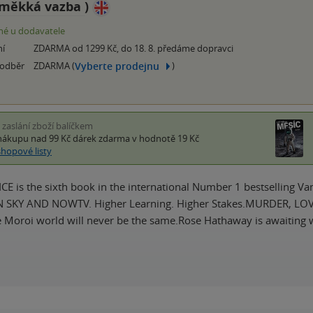
měkká vazba
)
é u dodavatele
ní
ZDARMA od 1299 Kč, do 18. 8. předáme dopravci
Vyberte prodejnu
 odběr
ZDARMA (
)
i zaslání zboží balíčkem
nákupu nad 99 Kč
dárek zdarma
v hodnotě 19 Kč
shopové listy
CE is the sixth book in the international Number 1 bestselling
N SKY AND NOWTV. Higher Learning. Higher Stakes.MURDER, LOV
 Moroi world will never be the same.Rose Hathaway is awaiting