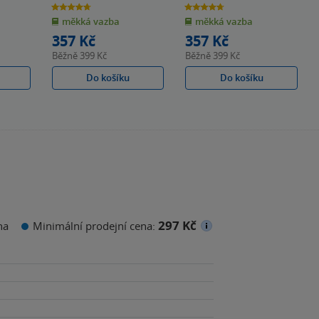
4.7
4.7
z
z
měkká vazba
měkká vazba
5
5
hvězdiček
hvězdiček
357 Kč
357 Kč
Běžně
399 Kč
Běžně
399 Kč
Do košíku
Do košíku
297 Kč
na
Minimální prodejní cena: