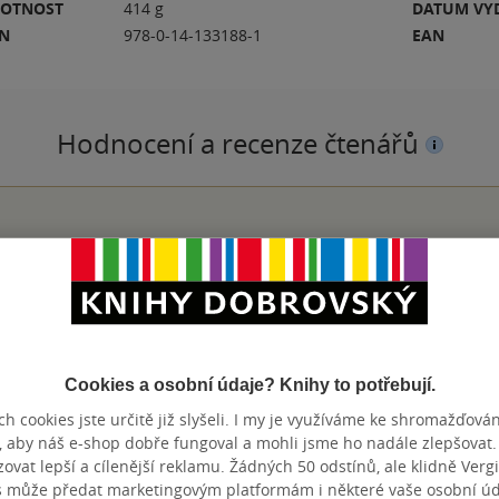
OTNOST
414 g
DATUM VY
BN
978-0-14-133188-1
EAN
Hodnocení a recenze čtenářů
PŘIDEJTE SVÉ HODNOCENÍ KNIHY
N
Cookies a osobní údaje? Knihy to potřebují.
h cookies jste určitě již slyšeli. I my je využíváme ke shromažďován
, aby náš e-shop dobře fungoval a mohli jsme ho nadále zlepšovat
Přidat hodnocení
vat lepší a cílenější reklamu. Žádných 50 odstínů, ale klidně Vergil
s může předat marketingovým platformám i některé vaše osobní úda