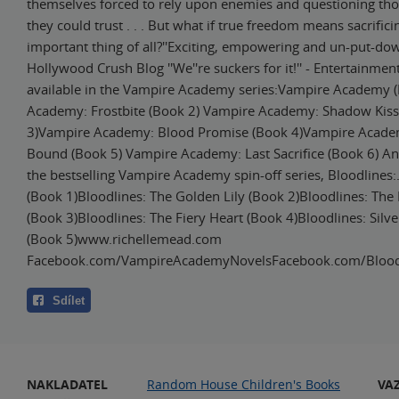
themselves forced to rely upon enemies and questioning tho
they could trust . . . But what if true freedom means sacrific
important thing of all?''Exciting, empowering and un-put-dow
Hollywood Crush Blog ''We''re suckers for it!'' - Entertainme
available in the Vampire Academy series:Vampire Academy 
Academy: Frostbite (Book 2) Vampire Academy: Shadow Kiss
3)Vampire Academy: Blood Promise (Book 4)Vampire Academ
Bound (Book 5) Vampire Academy: Last Sacrifice (Book 6) An
the bestselling Vampire Academy spin-off series, Bloodlines:
(Book 1)Bloodlines: The Golden Lily (Book 2)Bloodlines: The 
(Book 3)Bloodlines: The Fiery Heart (Book 4)Bloodlines: Sil
(Book 5)www.richellemead.com
Facebook.com/VampireAcademyNovelsFacebook.com/Blood
Sdílet
NAKLADATEL
Random House Children's Books
VA