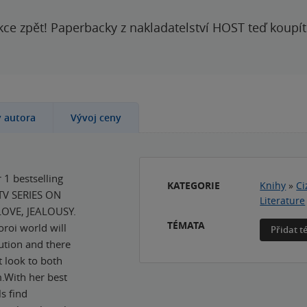
kce zpět! Paperbacky z nakladatelství HOST teď koupí
y autora
Vývoj ceny
 1 bestselling
KATEGORIE
Knihy
»
Ci
TV SERIES ON
Literature
LOVE, JEALOUSY.
TÉMATA
oi world will
Přidat 
ution and there
t look to both
m.With her best
ls find