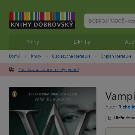
Vyhledávání
Knihy
E-knihy
Aud
Nacházíte
Domů
Knihy
Cizojazyčná literatura
English literature
»
»
»
se
zde:
Zásilkovna zdarma celý týden!
Vampir
Autor
Richell
Uložit do 