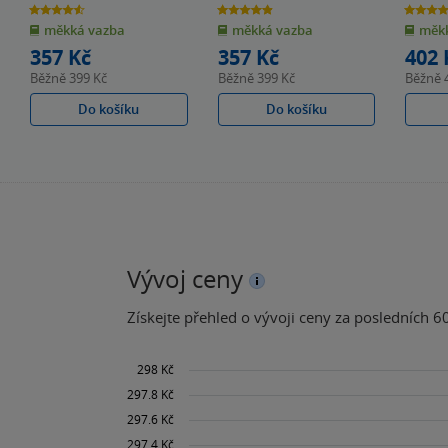
4.6
4.9
4.7
z
z
z
měkká vazba
měkká vazba
měkk
5
5
5
hvězdiček
hvězdiček
hvězdiče
357 Kč
357 Kč
402 
Běžně
399 Kč
Běžně
399 Kč
Běžně
Do košíku
Do košíku
Vývoj ceny
Získejte přehled o vývoji ceny za posledních 60