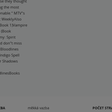
se they thought
ing the most
nable.'' MTV''s
nt WeeklyAlso
(Book 1)Vampire
 (Book
y: Spirit
d don''t miss
.Bloodlines
Indigo Spell
ver Shadows
linesBooks
ZBA
měkká vazba
POČET ST