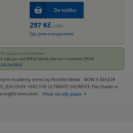
Do košíku
297 Kč
s DPH
Jsme transparentní
Při zaslání zboží balíčkem
K nákupu nad 999 Kč
dárek zdarma
v hodnotě 299 Kč
Let na měsíc
 Vampire Academy series by Richelle Mead - NOW A MAJOR
E, JEALOUSY. AND THE ULTIMATE SACRIFICE.The Queen is
 wrongful execution…
Přejít na celý popis