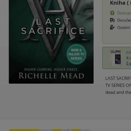
Kniha (
Dostupn
Doruče
Osobní
Př
K 
E-
LAST SACRIFI
TV SERIES O
dead and the