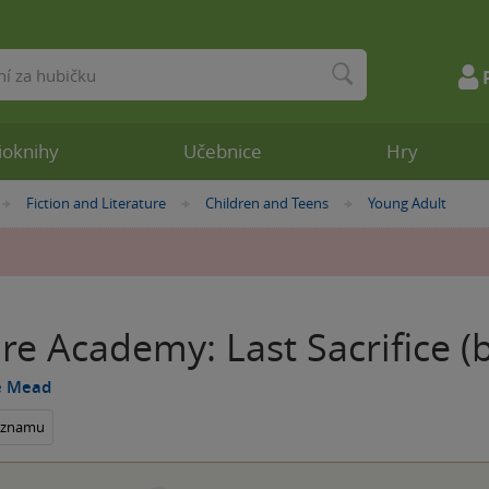
ioknihy
Učebnice
Hry
Fiction and Literature
Children and Teens
Young Adult
»
»
»
e Academy: Last Sacrifice (
e Mead
seznamu