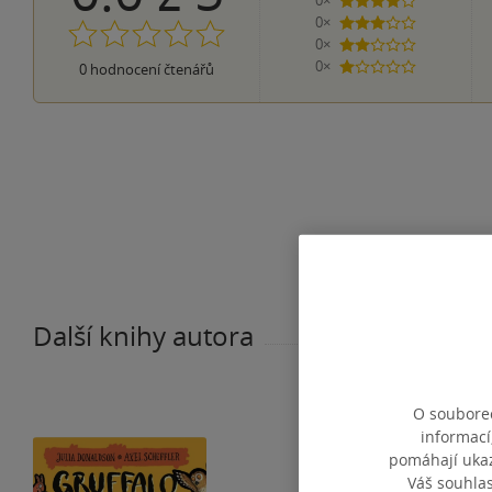
0×
4 hvězdičky
0×
3 hvězdičky
0×
2 hvězdičky
0×
0
hodnocení čtenářů
1 hvezdička
Další knihy autora
O souborec
informací
pomáhají ukazo
Váš souhla