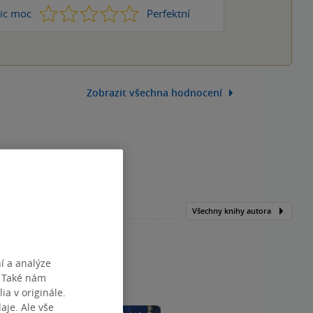
1
2
3
4
5
ic moc
Perfektní
Zobrazit všechna hodnocení
Všechny knihy autora
í a analýze
. Také nám
ia v originále.
je. Ale vše