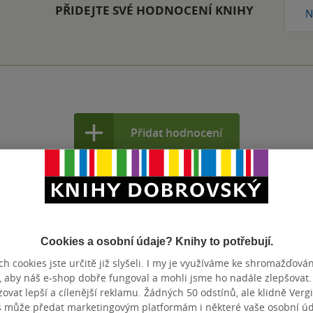
PŘIDEJTE SVÉ HODNOCENÍ KNIHY
N
Přidat hodnocení
Cookies a osobní údaje? Knihy to potřebují.
h cookies jste určitě již slyšeli. I my je využíváme ke shromažďován
, aby náš e-shop dobře fungoval a mohli jsme ho nadále zlepšovat
vat lepší a cílenější reklamu. Žádných 50 odstínů, ale klidně Vergil
s může předat marketingovým platformám i některé vaše osobní úda