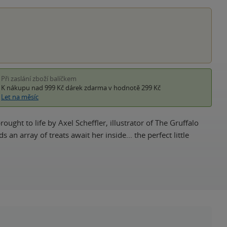
hvěz
Při zaslání zboží balíčkem
K nákupu nad 999 Kč
dárek zdarma
v hodnotě 299 Kč
Let na měsíc
ught to life by Axel Scheffler, illustrator of The Gruffalo
an array of treats await her inside... the perfect little