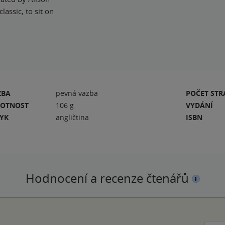
assic, to sit on
ZBA
pevná vazba
POČET ST
OTNOST
106 g
VYDÁNÍ
ZYK
angličtina
ISBN
Hodnocení a recenze čtenářů