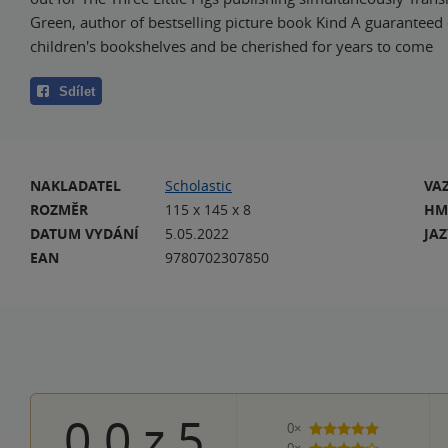
Green, author of bestselling picture book Kind A guaranteed cl
children's bookshelves and be cherished for years to come
Sdílet
NAKLADATEL
Scholastic
VA
ROZMĚR
115 x 145 x 8
HM
DATUM VYDÁNÍ
5.05.2022
JA
EAN
9780702307850
0.0
z
5
0×
5 hvězdiček