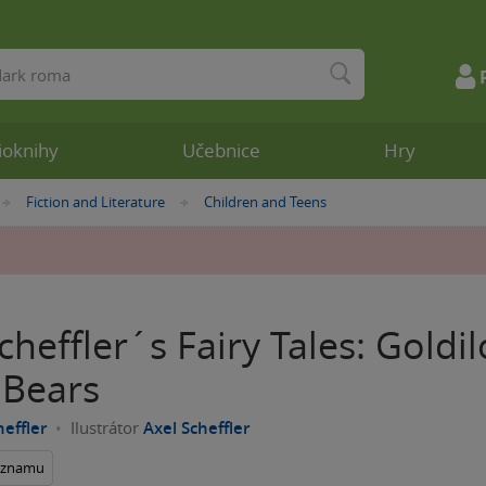
ioknihy
Učebnice
Hry
Fiction and Literature
Children and Teens
»
»
cheffler´s Fairy Tales: Goldi
 Bears
heffler
Ilustrátor
Axel Scheffler
seznamu