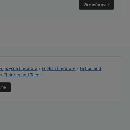
Více informací
zojazyčná literatura
»
English literature
»
Fiction and
»
Children and Teens
téma