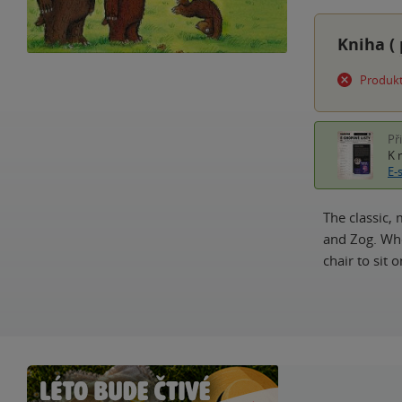
Kniha (
Produkt
Př
K 
E-
The classic, 
and Zog. When
chair to sit 