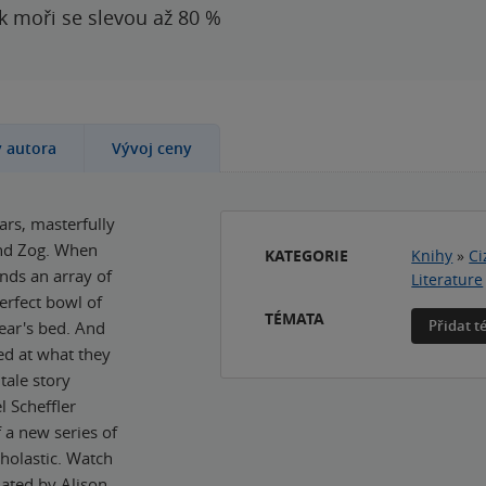
 k moři se slevou až 80 %
y autora
Vývoj ceny
ars, masterfully
 and Zog. When
KATEGORIE
Knihy
»
Ci
inds an array of
Literature
 perfect bowl of
TÉMATA
Přidat 
Bear's bed. And
ed at what they
tale story
l Scheffler
f a new series of
cholastic. Watch
lated by Alison