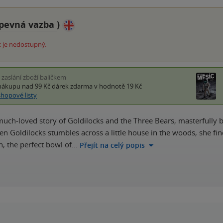
pevná vazba
)
 je nedostupný.
i zaslání zboží balíčkem
nákupu nad 99 Kč
dárek zdarma
v hodnotě 19 Kč
shopové listy
much-loved story of Goldilocks and the Three Bears, masterfully bro
 Goldilocks stumbles across a little house in the woods, she finds 
on, the perfect bowl of…
Přejít na celý popis