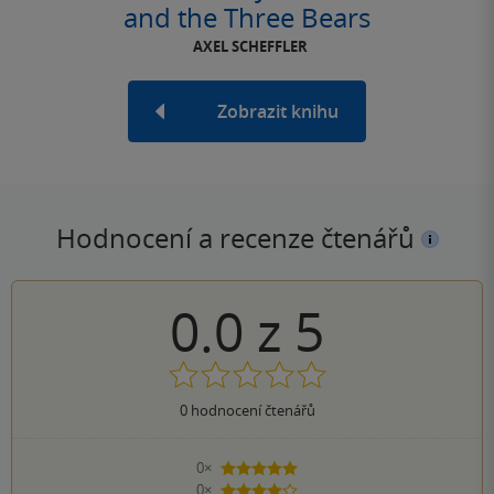
and the Three Bears
AXEL SCHEFFLER
Zobrazit knihu
Hodnocení a recenze čtenářů
0.0
z
5
0
hodnocení čtenářů
0×
5 hvězdiček
0×
4 hvězdičky