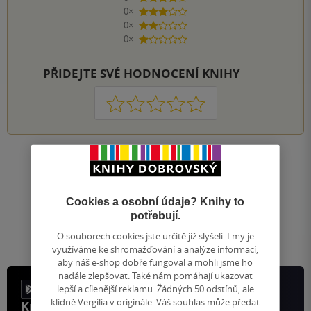
0×
3 hvězdičky
0×
2 hvězdičky
0×
1 hvezdička
PŘIDEJTE SVÉ HODNOCENÍ KNIHY
1
2
3
4
5
Nahoru
Zobrazeno 20 z 20
1
/ 1
Cookies a osobní údaje? Knihy to
Přejít
potřebují.
na
stránku
O souborech cookies jste určitě již slyšeli. I my je
využíváme ke shromažďování a analýze informací,
aby náš e-shop dobře fungoval a mohli jsme ho
nadále zlepšovat. Také nám pomáhají ukazovat
lepší a cílenější reklamu. Žádných 50 odstínů, ale
klidně Vergilia v originále. Váš souhlas může předat
Knihy, recenze a klubové výhody