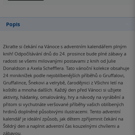
Popis
Zkraťte si čekání na Vánoce s adventním kalendářem plným
knih! Odpočítávání dnů do 24. prosince bude plné zábavy a
radosti se všemi milovanými postavami z knih od Julie
Donaldson a Axela Schefflera. Tato vánoční kolekce obsahuje
24 miniknížek podle nejoblíbenějších příběhů o Gruffalovi,
Gruffalince, Šnekovi a velrybě, čarodějnici z Všichni letí na
koštěti a mnoha dalších. Každý den před Vánoci si užijete
aktivity, hádanky, omalovánky, hry a návody na vyrábění a
přitom si vychutnáte veršované příběhy vašich oblíbených
hrdinů doplněné působivými ilustracemi. Tento adventní
kalendář je ideální způsob, jak dětem zpříjemnit čekání na
Štědrý den a naplnit adventní čas kouzelnými chvílemi a
zábavou.