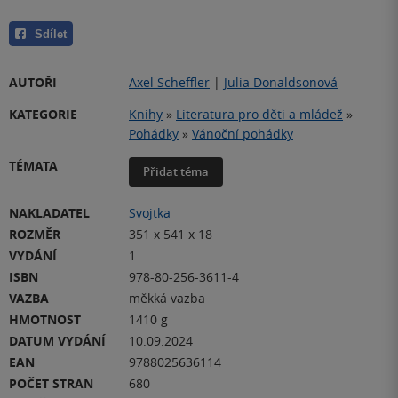
Sdílet
AUTOŘI
Axel Scheffler
|
Julia Donaldsonová
KATEGORIE
Knihy
»
Literatura pro děti a mládež
»
Pohádky
»
Vánoční pohádky
TÉMATA
Přidat téma
NAKLADATEL
Svojtka
ROZMĚR
351 x 541 x 18
VYDÁNÍ
1
ISBN
978-80-256-3611-4
VAZBA
měkká vazba
HMOTNOST
1410 g
DATUM VYDÁNÍ
10.09.2024
EAN
9788025636114
POČET STRAN
680