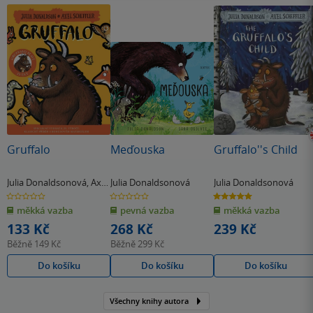
Gruffalo
Meďouska
Gruffalo''s Child
Julia Donaldsonová
,
Axel
Julia Donaldsonová
Julia Donaldsonová
Scheffler
0.0
0.0
5.0
z
z
z
měkká vazba
pevná vazba
měkká vazba
5
5
5
hvězdiček
hvězdiček
hvězdiček
133 Kč
268 Kč
239 Kč
Běžně
149 Kč
Běžně
299 Kč
Do košíku
Do košíku
Do košíku
Všechny knihy autora