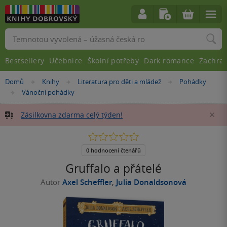
Vyhledávání
Bestsellery
Učebnice
Školní potřeby
Dark romance
Zachra
Nacházíte
Domů
Knihy
Literatura pro děti a mládež
Pohádky
»
»
»
se
Vánoční pohádky
»
zde:
Zásilkovna zdarma celý týden!
Za
0.0
z
5
0 hodnocení čtenářů
hvězdiček
Gruffalo a přátelé
Autor
Axel Scheffler
,
Julia Donaldsonová