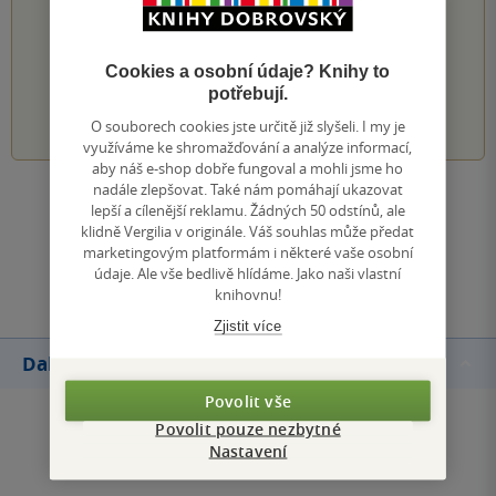
PŘIDEJTE SVÉ HODNOCENÍ KNIHY
Hodnocení našich knihkupců: 0.0 z 5
Cookies a osobní údaje? Knihy to
potřebují.
1
2
3
4
5
O souborech cookies jste určitě již slyšeli. I my je
využíváme ke shromažďování a analýze informací,
aby náš e-shop dobře fungoval a mohli jsme ho
nadále zlepšovat. Také nám pomáhají ukazovat
Zobrazit všechna hodnocení
lepší a cílenější reklamu. Žádných 50 odstínů, ale
klidně Vergilia v originále. Váš souhlas může předat
marketingovým platformám i některé vaše osobní
Přidat hodnocení
údaje. Ale vše bedlivě hlídáme. Jako naši vlastní
knihovnu!
Zjistit více
Další knihy autora
Povolit vše
Povolit pouze nezbytné
Nastavení