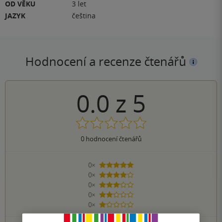
OD VĚKU
3 let
JAZYK
čeština
Hodnocení a recenze čtenářů
0.0
z
5
0
hodnocení čtenářů
0×
5 hvězdiček
0×
4 hvězdičky
0×
3 hvězdičky
0×
2 hvězdičky
0×
1 hvezdička