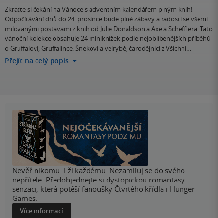
Zkraťte si čekání na Vánoce s adventním kalendářem plným knih!
Odpočítávání dnů do 24. prosince bude plné zábavy a radosti se všemi
milovanými postavami z knih od Julie Donaldson a Axela Schefflera. Tato
vánoční kolekce obsahuje 24 miniknížek podle nejoblíbenějších příběhů
o Gruffalovi, Gruffalince, Šnekovi a velrybě, čarodějnici z Všichni…
Přejít na celý popis
Nevěř nikomu. Lži každému. Nezamiluj se do svého
nepřítele. Předobjednejte si dystopickou romantasy
senzaci, která potěší fanoušky Čtvrtého křídla i Hunger
Games.
Více informací