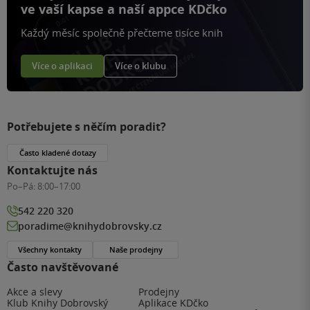
ve vaší kapse a naší appce KDčko
Každý měsíc společně přečteme tisíce knih
Více o aplikaci
Více o klubu
Potřebujete s něčím poradit?
Často kladené dotazy
Kontaktujte nás
Po–Pá:
8:00–17:00
542 220 320
poradime@knihydobrovsky.cz
Všechny kontakty
Naše prodejny
Často navštěvované
Akce a slevy
Prodejny
Klub Knihy Dobrovský
Aplikace KDčko