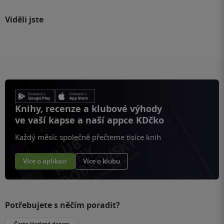
Viděli jste
Knihy, recenze a klubové výhody
ve vaší kapse a naší appce KDčko
Každý měsíc společně přečteme tisíce knih
Více o aplikaci
Více o klubu
Potřebujete s něčím poradit?
Často kladené dotazy