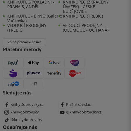
KNIHKUPEC/POKLADNÍ -
KNIHKUPEC (ZKRÁCENÝ
PRAHA 5, ANDĚL
ÚVAZEK) - ČESKÉ
BUDĚJOVICE
KNIHKUPEC - BRNO (Galerie
KNIHKUPEC (TŘEBÍČ)
Vaňkovka)
VEDOUCÍ PRODEJNY
VEDOUCÍ PRODEJNY
(TŘEBÍČ)
(OLOMOUC - OC HANÁ)
Volné pracovní pozice
Platební metody
+ 17
Sledujte nás
KnihyDobrovsky.cz
Knižní závisláci
knihydobrovsky
@knihydobrovskycz
@knihydobrovsky
Odebírejte nás