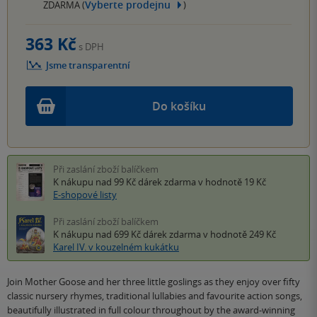
Vyberte prodejnu
ZDARMA (
)
363 Kč
s DPH
Jsme transparentní
Do košíku
Při zaslání zboží balíčkem
K nákupu nad 99 Kč
dárek zdarma
v hodnotě 19 Kč
E-shopové listy
Při zaslání zboží balíčkem
K nákupu nad 699 Kč
dárek zdarma
v hodnotě 249 Kč
Karel IV. v kouzelném kukátku
Join Mother Goose and her three little goslings as they enjoy over fifty
classic nursery rhymes, traditional lullabies and favourite action songs,
beautifully illustrated in full colour throughout by the award-winning