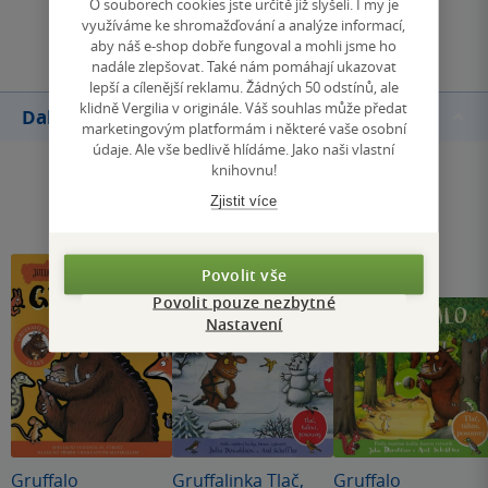
O souborech cookies jste určitě již slyšeli. I my je
Přidat hodnocení
využíváme ke shromažďování a analýze informací,
aby náš e-shop dobře fungoval a mohli jsme ho
nadále zlepšovat. Také nám pomáhají ukazovat
lepší a cílenější reklamu. Žádných 50 odstínů, ale
klidně Vergilia v originále. Váš souhlas může předat
Další knihy autora
marketingovým platformám i některé vaše osobní
údaje. Ale vše bedlivě hlídáme. Jako naši vlastní
knihovnu!
Zjistit více
Povolit vše
Povolit pouze nezbytné
Nastavení
Gruffalo
Gruffalinka Tlač,
Gruffalo