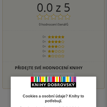
0.0
z
5
0
hodnocení čtenářů
0×
5 hvězdiček
0×
4 hvězdičky
0×
3 hvězdičky
0×
2 hvězdičky
0×
1 hvezdička
PŘIDEJTE SVÉ HODNOCENÍ KNIHY
1
2
3
4
5
Cookies a osobní údaje? Knihy to
Zobrazit všechna hodnocení
potřebují.