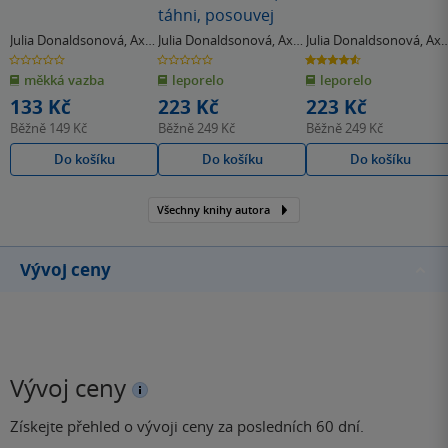
táhni, posouvej
Julia Donaldsonová
,
Axel
Julia Donaldsonová
,
Axel
Julia Donaldsonová
,
Axe
Scheffler
Scheffler
Scheffler
0.0
0.0
4.6
z
z
z
měkká vazba
leporelo
leporelo
5
5
5
hvězdiček
hvězdiček
hvězdiček
133 Kč
223 Kč
223 Kč
Běžně
149 Kč
Běžně
249 Kč
Běžně
249 Kč
Do košíku
Do košíku
Do košíku
Všechny knihy autora
Vývoj ceny
Vývoj ceny
Získejte přehled o vývoji ceny za posledních 60 dní.