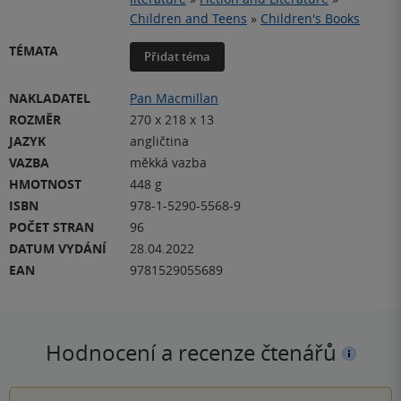
Children and Teens
»
Children's Books
TÉMATA
Přidat téma
NAKLADATEL
Pan Macmillan
ROZMĚR
270 x 218 x 13
JAZYK
angličtina
VAZBA
měkká vazba
HMOTNOST
448 g
ISBN
978-1-5290-5568-9
POČET STRAN
96
DATUM VYDÁNÍ
28.04.2022
EAN
9781529055689
Hodnocení a recenze čtenářů