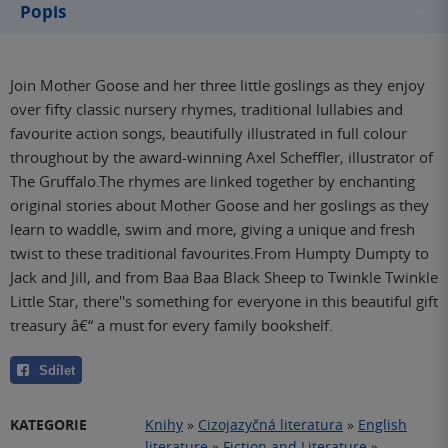
Popis
Join Mother Goose and her three little goslings as they enjoy
over fifty classic nursery rhymes, traditional lullabies and
favourite action songs, beautifully illustrated in full colour
throughout by the award-winning Axel Scheffler, illustrator of
The Gruffalo.The rhymes are linked together by enchanting
original stories about Mother Goose and her goslings as they
learn to waddle, swim and more, giving a unique and fresh
twist to these traditional favourites.From Humpty Dumpty to
Jack and Jill, and from Baa Baa Black Sheep to Twinkle Twinkle
Little Star, there''s something for everyone in this beautiful gift
treasury â€“ a must for every family bookshelf.
Sdílet
KATEGORIE
Knihy
»
Cizojazyčná literatura
»
English
literature
»
Fiction and Literature
»