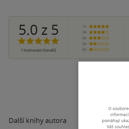
5.0
z
5
1×
5 hvězdiček
0×
4 hvězdičky
0×
3 hvězdičky
0×
2 hvězdičky
0×
1
hodnocení čtenářů
1 hvezdička
O souborec
informací
Další knihy autora
pomáhají ukazo
Váš souhla