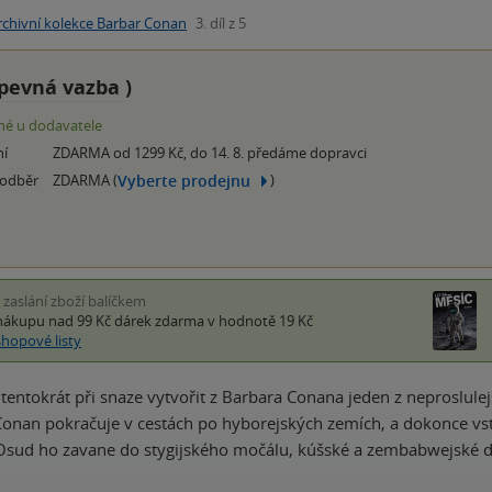
rchivní kolekce Barbar Conan
3. díl z 5
pevná vazba
)
é u dodavatele
ní
ZDARMA od 1299 Kč, do 14. 8. předáme dopravci
Vyberte prodejnu
 odběr
ZDARMA (
)
i zaslání zboží balíčkem
nákupu nad 99 Kč
dárek zdarma
v hodnotě 19 Kč
shopové listy
entokrát při snaze vytvořit z Barbara Conana jeden z neproslule
nan pokračuje v cestách po hyborejských zemích, a dokonce vst
 Osud ho zavane do stygijského močálu, kúšské a zembabwejské d