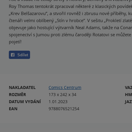
Roy Thomas tentokrát zpracoval některé z klasických povídek
„Krev Belšazarovu“, a stvořil rovněž i zbrusu nové příběhy, k
čtenáři velmi oblíbený „Stín v hrobce“. V sešitu „Prokletí zlaté
objevuje jako hostující výtvarník Neal Adams, takže na Con
spojenectví s Jumou proti zlému čaroději Rotatovi se můžete 
pojetí!
Sdílet
NAKLADATEL
Comics Centrum
VA
ROZMĚR
173 x 242 x 34
HM
DATUM VYDÁNÍ
1.01.2023
JA
EAN
9788076521254