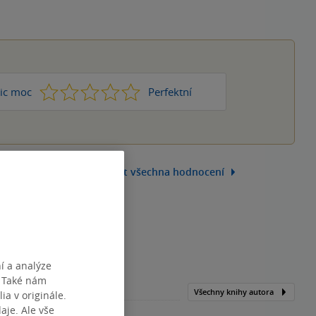
1
2
3
4
5
ic moc
Perfektní
Zobrazit všechna hodnocení
í a analýze
. Také nám
Všechny knihy autora
ia v originále.
je. Ale vše