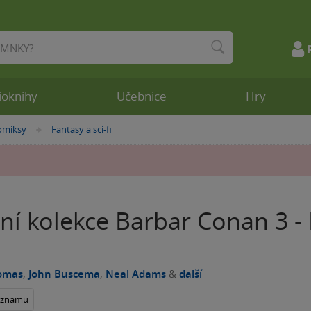
ioknihy
Učebnice
Hry
omiksy
Fantasy a sci-fi
»
ní kolekce Barbar Conan 3 - P
omas
,
John Buscema
,
Neal Adams
&
další
seznamu