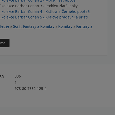
í kolekce Barbar Conan 2 - Mořští jestřábové
 kolekce Barbar Conan 3 - Prokletí zlaté lebky
í kolekce Barbar Conan 4 - Královna Černého pobřeží
í kolekce Barbar Conan 5 - Králové pradávní a příští
letrie
»
Sci-fi, Fantasy a Komiksy
»
Komiksy
»
Fantasy a
téma
RAN
336
1
978-80-7652-125-4