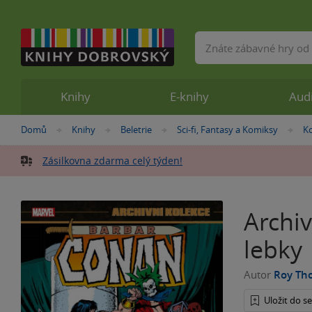
Vyhledávání
Knihy
E-knihy
Aud
Nacházíte
Domů
Knihy
Beletrie
Sci-fi, Fantasy a Komiksy
K
»
»
»
»
se
zde:
Zásilkovna zdarma celý týden!
Archiv
lebky
Autor
Roy Th
Uložit do 