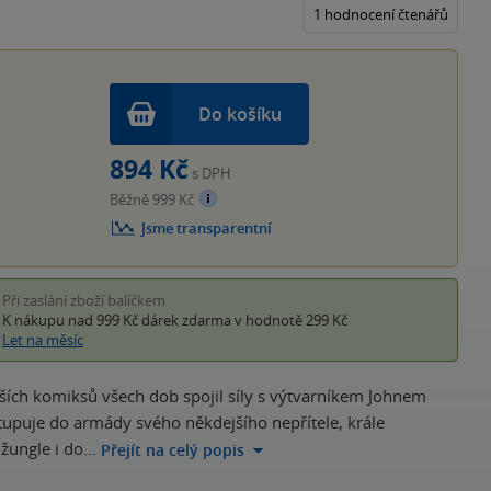
5
1 hodnocení čtenářů
hvěz
Do košíku
894 Kč
s DPH
Běžně 999 Kč
Jsme transparentní
Při zaslání zboží balíčkem
K nákupu nad 999 Kč
dárek zdarma
v hodnotě 299 Kč
Let na měsíc
jších komiksů všech dob spojil síly s výtvarníkem Johnem
upuje do armády svého někdejšího nepřítele, krále
žungle i do…
Přejít na celý popis