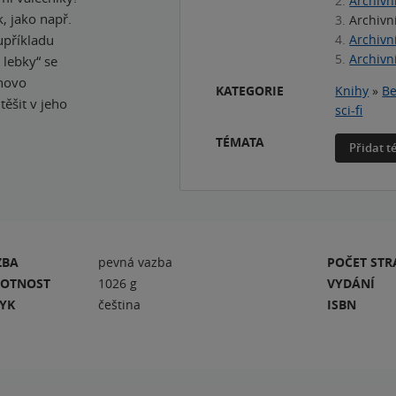
2.
Archivn
, jako např.
3.
Archivní
upříkladu
4.
Archivn
5.
Archivn
 lebky“ se
anovo
KATEGORIE
Knihy
»
Be
těšit v jeho
sci-fi
TÉMATA
Přidat 
ZBA
pevná vazba
POČET ST
OTNOST
1026 g
VYDÁNÍ
ZYK
čeština
ISBN