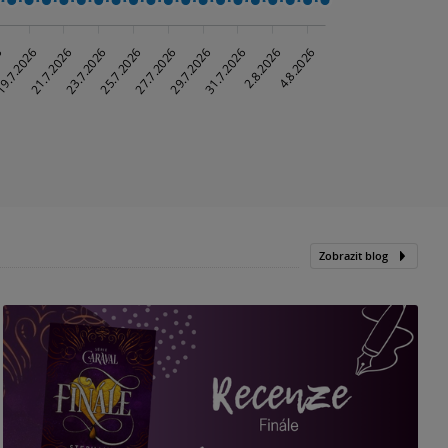
Zobrazit blog
„
p
H