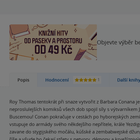
Objevte výběr be
1
Popis
Hodnocení
Další knih
Roy Thomas tentokrát při snaze vytvořit z Barbara Conana j
neproslulejších komiksů všech dob spojil síly s výtvarníkem
Buscemou! Conan pokračuje v cestách po hyborejských zemí
vstupuje do armády svého někdejšího nepřítele, krále Yezdi
zavane do stygijského močálu, kúšské a zembabwejské džungl
říše a všude ho čekají střety s netvory, démony a krvežíznivý