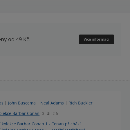
eny od 49 Kč.
Více informací
as
|
John Buscema
|
Neal Adams
|
Rich Buckler
kolekce Barbar Conan
3. díl z 5
í kolekce Barbar Conan 1 - Conan přichází