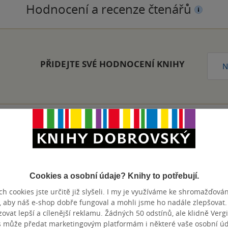
Hodnocení a recenze čtenářů
PŘIDEJTE SVÉ HODNOCENÍ KNIHY
N
Přidat hodnocení
Cookies a osobní údaje? Knihy to potřebují.
h cookies jste určitě již slyšeli. I my je využíváme ke shromažďován
, aby náš e-shop dobře fungoval a mohli jsme ho nadále zlepšovat
vat lepší a cílenější reklamu. Žádných 50 odstínů, ale klidně Vergil
s může předat marketingovým platformám i některé vaše osobní úda