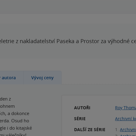
letrie z nakladatelství Paseka a Prostor za výhodné c
y autora
Vývoj ceny
eden z
 Johnem
AUTOŘI
Roy Thom
ch, a dokonce
SÉRIE
Archivní 
gerda. Osud ho
e i do kitajské
DALŠÍ ZE SÉRIE
1.
Archivn
mi válečníky!