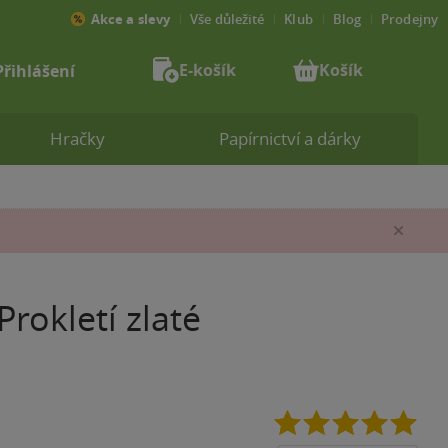
Akce a slevy
Vše důležité
Klub
Blog
Prodejny
E-košík
Košík
Přihlášení
Hračky
Papírnictví a dárky
Zav
rokletí zlaté
5.0
z