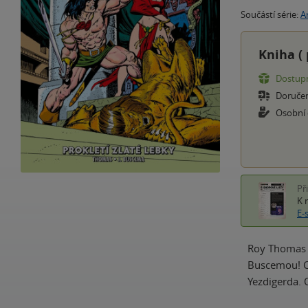
Součástí série:
A
Kniha (
Dostupn
Doruče
Osobní
Př
K 
E-
Roy Thomas t
Buscemou! Co
Yezdigerda.