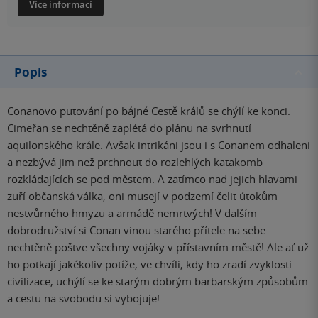
Více informací
Popis
Conanovo putování po bájné Cestě králů se chýlí ke konci.
Cimeřan se nechtěně zaplétá do plánu na svrhnutí
aquilonského krále. Avšak intrikáni jsou i s Conanem odhaleni
a nezbývá jim než prchnout do rozlehlých katakomb
rozkládajících se pod městem. A zatímco nad jejich hlavami
zuří občanská válka, oni musejí v podzemí čelit útokům
nestvůrného hmyzu a armádě nemrtvých! V dalším
dobrodružství si Conan vinou starého přítele na sebe
nechtěně poštve všechny vojáky v přístavním městě! Ale ať už
ho potkají jakékoliv potíže, ve chvíli, kdy ho zradí zvyklosti
civilizace, uchýlí se ke starým dobrým barbarským způsobům
a cestu na svobodu si vybojuje!