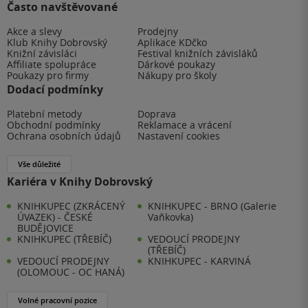
Často navštěvované
Akce a slevy
Prodejny
Klub Knihy Dobrovský
Aplikace KDčko
Knižní závisláci
Festival knižních závisláků
Affiliate spolupráce
Dárkové poukazy
Poukazy pro firmy
Nákupy pro školy
Dodací podmínky
Platební metody
Doprava
Obchodní podmínky
Reklamace a vrácení
Ochrana osobních údajů
Nastavení cookies
Vše důležité
Kariéra v Knihy Dobrovský
KNIHKUPEC (ZKRÁCENÝ
KNIHKUPEC - BRNO (Galerie
ÚVAZEK) - ČESKÉ
Vaňkovka)
BUDĚJOVICE
KNIHKUPEC (TŘEBÍČ)
VEDOUCÍ PRODEJNY
(TŘEBÍČ)
VEDOUCÍ PRODEJNY
KNIHKUPEC - KARVINÁ
(OLOMOUC - OC HANÁ)
Volné pracovní pozice