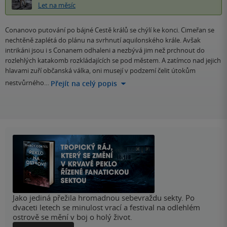
Let na měsíc
Conanovo putování po bájné Cestě králů se chýlí ke konci. Cimeřan se
nechtěně zaplétá do plánu na svrhnutí aquilonského krále. Avšak
intrikáni jsou i s Conanem odhaleni a nezbývá jim než prchnout do
rozlehlých katakomb rozkládajících se pod městem. A zatímco nad jejich
hlavami zuří občanská válka, oni musejí v podzemí čelit útokům
nestvůrného…
Přejít na celý popis
Jako jediná přežila hromadnou sebevraždu sekty. Po
dvaceti letech se minulost vrací a festival na odlehlém
ostrově se mění v boj o holý život.