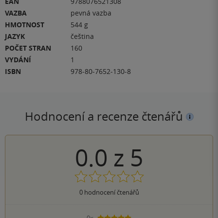
EAN
9788076521308
VAZBA
pevná vazba
HMOTNOST
544 g
JAZYK
čeština
POČET STRAN
160
VYDÁNÍ
1
ISBN
978-80-7652-130-8
Hodnocení a recenze čtenářů
0.0
z
5
0
hodnocení čtenářů
0×