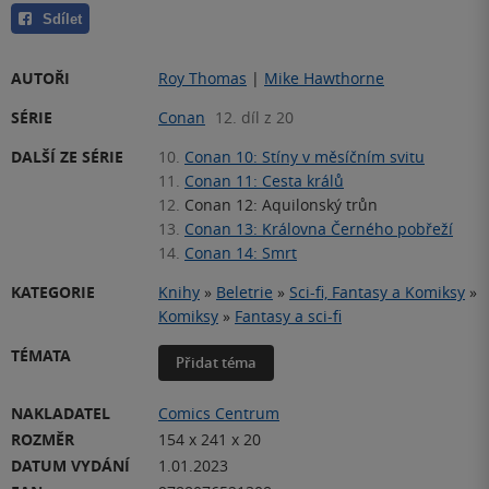
Sdílet
AUTOŘI
Roy Thomas
|
Mike Hawthorne
SÉRIE
Conan
12. díl z 20
DALŠÍ ZE SÉRIE
10.
Conan 10: Stíny v měsíčním svitu
11.
Conan 11: Cesta králů
12.
Conan 12: Aquilonský trůn
13.
Conan 13: Královna Černého pobřeží
14.
Conan 14: Smrt
KATEGORIE
Knihy
»
Beletrie
»
Sci-fi, Fantasy a Komiksy
»
Komiksy
»
Fantasy a sci-fi
TÉMATA
Přidat téma
NAKLADATEL
Comics Centrum
ROZMĚR
154 x 241 x 20
DATUM VYDÁNÍ
1.01.2023