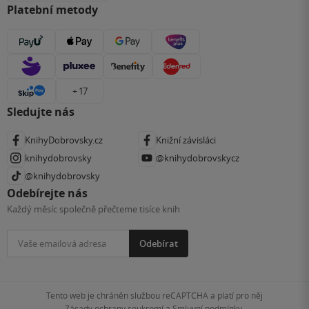
Platební metody
+ 17
Sledujte nás
KnihyDobrovsky.cz
Knižní závisláci
knihydobrovsky
@knihydobrovskycz
@knihydobrovsky
Odebírejte nás
Každý měsíc společně přečteme tisíce knih
Odebírat
Tento web je chráněn službou reCAPTCHA a platí pro něj
Zásady ochrany soukromí
a
Smluvní podmínky
.