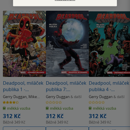
Deadpool, miláček
Deadpool, miláček
Deadpool, miláček
publika 1 -
publika 7:
publika 4 -
Užvaněný milionář
Deadpool ve
Občanská válka II
Gerry Duggan
,
Mike
Gerry Duggan
Gerry Duggan
& další
& další
vesmíru
Hawthorne
4.3
0.0
0.0
z
z
z
měkká vazba
měkká vazba
měkká vazba
5
5
5
hvězdiček
hvězdiček
hvězdiček
312 Kč
312 Kč
312 Kč
Běžně
349 Kč
Běžně
349 Kč
Běžně
349 Kč