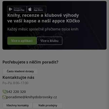
Knihy, recenze a klubové výhody
ve vaší kapse a naší appce KDčko
Každý měsíc společně přečteme tisíce knih
Více o aplikaci
Více o klubu
Potřebujete s něčím poradit?
Často kladené dotazy
Kontaktujte nás
Po–Pá:
8:00–17:00
542 220 320
poradime@knihydobrovsky.cz
Všechny kontakty
Naše prodejny