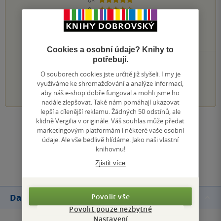
5 hvězdiček
0×
4 hvězdičky
0×
3 hvězdičky
0×
2 hvězdičky
0×
1 hvezdička
Cookies a osobní údaje? Knihy to
potřebují.
PŘIDEJTE SVÉ HODNOCENÍ KNIHY
O souborech cookies jste určitě již slyšeli. I my je
využíváme ke shromažďování a analýze informací,
1
2
3
4
5
aby náš e-shop dobře fungoval a mohli jsme ho
nadále zlepšovat. Také nám pomáhají ukazovat
lepší a cílenější reklamu. Žádných 50 odstínů, ale
klidně Vergilia v originále. Váš souhlas může předat
Zobrazit všechna hodnocení
marketingovým platformám i některé vaše osobní
údaje. Ale vše bedlivě hlídáme. Jako naši vlastní
knihovnu!
Přidat hodnocení
Zjistit více
Povolit vše
Další knihy autora
Povolit pouze nezbytné
Nastavení