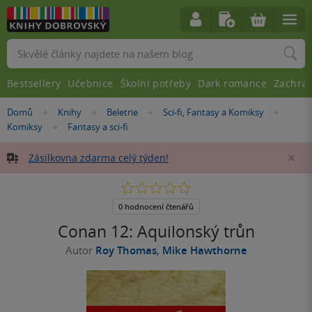
Vyhledávání
Bestsellery
Učebnice
Školní potřeby
Dark romance
Zachra
Nacházíte
Domů
Knihy
Beletrie
Sci-fi, Fantasy a Komiksy
»
»
»
»
se
Komiksy
Fantasy a sci-fi
»
zde:
Zásilkovna zdarma celý týden!
Za
0.0
z
5
0 hodnocení čtenářů
hvězdiček
Conan 12: Aquilonský trůn
Autor
Roy Thomas
,
Mike Hawthorne