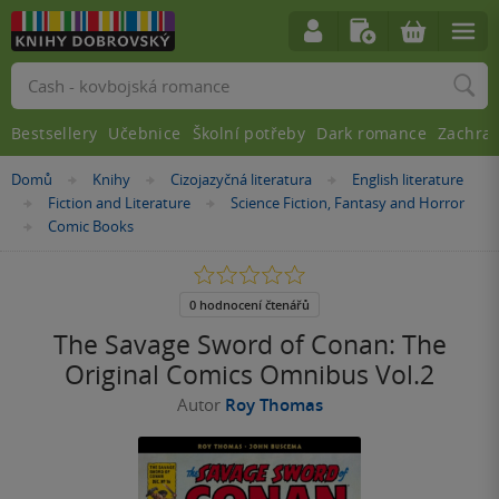
Vyhledávání
Bestsellery
Učebnice
Školní potřeby
Dark romance
Zachra
Nacházíte
Domů
Knihy
Cizojazyčná literatura
English literature
»
»
»
se
Fiction and Literature
Science Fiction, Fantasy and Horror
»
»
zde:
Comic Books
»
0.0
z
5
0 hodnocení čtenářů
hvězdiček
The Savage Sword of Conan: The
Original Comics Omnibus Vol.2
Autor
Roy Thomas