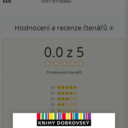
EAN
9781787740884
Hodnocení a recenze čtenářů
0.0
z
5
0
hodnocení čtenářů
0×
5 hvězdiček
0×
4 hvězdičky
0×
3 hvězdičky
0×
2 hvězdičky
0×
1 hvezdička
PŘIDEJTE SVÉ HODNOCENÍ KNIHY