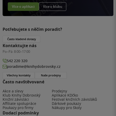
Více o aplikaci
Více o klubu
Potřebujete s něčím poradit?
Často kladené dotazy
Kontaktujte nás
Po–Pá:
8:00–17:00
542 220 320
poradime@knihydobrovsky.cz
Všechny kontakty
Naše prodejny
Často navštěvované
Akce a slevy
Prodejny
Klub Knihy Dobrovský
Aplikace KDčko
Knižní závisláci
Festival knižních závisláků
Affiliate spolupráce
Dárkové poukazy
Poukazy pro firmy
Nákupy pro školy
Dodací podmínky