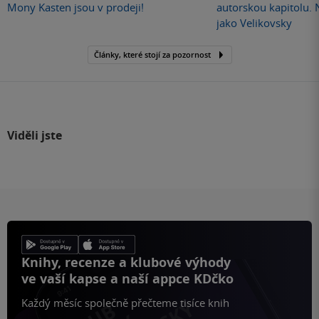
Mony Kasten jsou v prodeji!
autorskou kapitolu.
jako Velikovsky
Články, které stojí za pozornost
Viděli jste
Knihy, recenze a klubové výhody
ve vaší kapse a naší appce KDčko
Každý měsíc společně přečteme tisíce knih