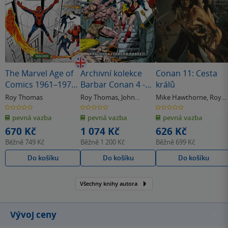
The Marvel Age of
Archivní kolekce
Conan 11: Cesta
Comics 1961–1978.
Barbar Conan 4 -
králů
40th Ed.
Královna Černého
Roy Thomas
Roy Thomas
,
John
Mike Hawthorne
,
Roy
pobřeží
Buscema
Thomas
0.0
0.0
0.0
z
z
z
pevná vazba
pevná vazba
pevná vazba
5
5
5
hvězdiček
hvězdiček
hvězdiček
670 Kč
1 074 Kč
626 Kč
Běžně
749 Kč
Běžně
1 200 Kč
Běžně
699 Kč
Do košíku
Do košíku
Do košíku
Všechny knihy autora
Vývoj ceny