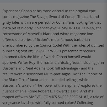
Experience Conan at his most visceral in the original epic
comic magazine The Savage Sword of Conan! The dark and
gritty tales within are perfect for Conan fans looking for that
extra bit of bloody violence!SAVAGE SWORD OF CONAN, the
cornerstone of Marvel''s black-and-white magazine line,
offered up stories of fiction''s most famous barbarian
unencumbered by the Comics Code! With the rules of civilized
publishing cast off, SAVAGE SWORD presented ferocious,
untamed tales the likes of which Conan himself would
approve. Writer Roy Thomas and artistic greats including John
Buscema and Neal Adams took full advantage - and the
results were a sensation! Multi-part sagas like "The People of
the Black Circle" luxuriate in extended tellings, while
Buscema''s take on "The Tower of the Elephant" explores the
nuance of an all-time Robert E. Howard classic. And it''s
topped off with MARVEL COMICS SUPER SPECIAL #2, a tale of
vengeance lavished with fully painted colors! Collecting