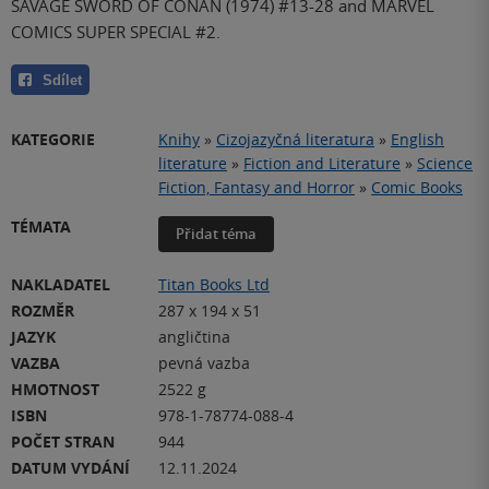
SAVAGE SWORD OF CONAN (1974) #13-28 and MARVEL
COMICS SUPER SPECIAL #2.
Sdílet
KATEGORIE
Knihy
»
Cizojazyčná literatura
»
English
literature
»
Fiction and Literature
»
Science
Fiction, Fantasy and Horror
»
Comic Books
TÉMATA
Přidat téma
NAKLADATEL
Titan Books Ltd
ROZMĚR
287 x 194 x 51
JAZYK
angličtina
VAZBA
pevná vazba
HMOTNOST
2522 g
ISBN
978-1-78774-088-4
POČET STRAN
944
DATUM VYDÁNÍ
12.11.2024