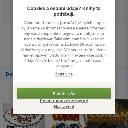
1
2
3
4
5
Cookies a osobní údaje? Knihy to
potřebují.
O souborech cookies jste určitě již slyšeli. I my je
využíváme ke shromažďování a analýze informací,
Zobrazit všechna hodnocení
aby náš e-shop dobře fungoval a mohli jsme ho
nadále zlepšovat. Také nám pomáhají ukazovat
lepší a cílenější reklamu. Žádných 50 odstínů, ale
Přidat hodnocení
klidně Vergilia v originále. Váš souhlas může předat
marketingovým platformám i některé vaše osobní
údaje. Ale vše bedlivě hlídáme. Jako naši vlastní
knihovnu!
Další knihy autora
Zjistit více
Povolit vše
Povolit pouze nezbytné
Nastavení