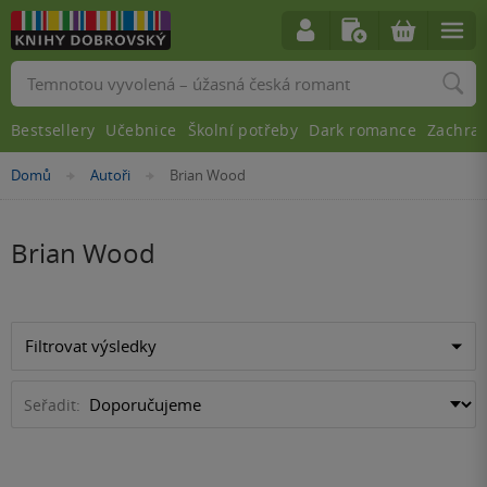
Vyhledávání
Bestsellery
Učebnice
Školní potřeby
Dark romance
Zachra
Nacházíte
Domů
Autoři
Brian Wood
»
»
se
zde:
Brian Wood
Filtrovat výsledky
Seřadit: