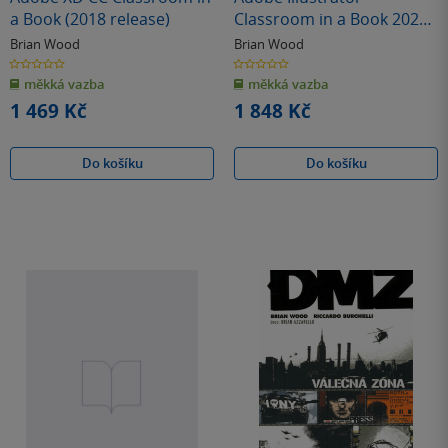
a Book (2018 release)
Classroom in a Book 2025
Release
Brian Wood
Brian Wood
0.0
0.0
z
z
měkká vazba
měkká vazba
5
5
hvězdiček
hvězdiček
1 469 Kč
1 848 Kč
Do košíku
Do košíku