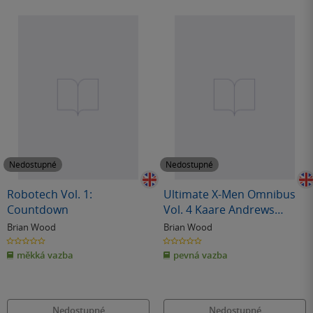
Nedostupné
Nedostupné
Robotech Vol. 1:
Ultimate X-Men Omnibus
Countdown
Vol. 4 Kaare Andrews
Cover
Brian Wood
Brian Wood
0.0
0.0
z
z
měkká vazba
pevná vazba
5
5
hvězdiček
hvězdiček
Nedostupné
Nedostupné