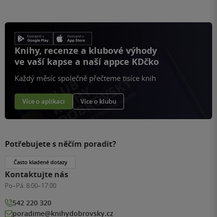
Knihy, recenze a klubové výhody
ve vaší kapse a naší appce KDčko
Každý měsíc společně přečteme tisíce knih
Více o aplikaci
Více o klubu
Potřebujete s něčím poradit?
Často kladené dotazy
Kontaktujte nás
Po–Pá:
8:00–17:00
542 220 320
poradime@knihydobrovsky.cz