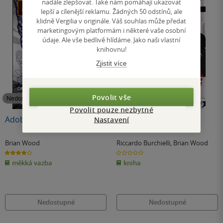
nadále zlepšovat. Také nám pomáhají ukazovat
lepší a cílenější reklamu. Žádných 50 odstínů, ale
klidně Vergilia v originále. Váš souhlas může předat
marketingovým platformám i některé vaše osobní
údaje. Ale vše bedlivě hlídáme. Jako naši vlastní
knihovnu!
Zjistit více
Povolit vše
Nedostupné
Nedostupné
Povolit pouze nezbytné
Adobe Illustrator CC
DMZ 6: Krvavé volby
Nastavení
Brian Wood
Riccardo Burchielli
,
Brian Wood
4.0
0.0
z
z
měkká vazba
kniha
5
5
hvězdiček
hvězdiček
Nedostupné
Nedostupné