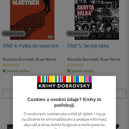
Nedostupné
Nedostupné
DMZ 4: Palba do vlastních
DMZ 5: Skrytá válka
Riccardo Burchielli
,
Brian Wood
Riccardo Burchielli
,
Brian Wood
0.0
0.0
z
z
pevná vazba
pevná vazba
5
5
hvězdiček
hvězdiček
Nedostupné
Nedostupné
Cookies a osobní údaje? Knihy to
potřebují.
O souborech cookies jste určitě již slyšeli. I my je
využíváme ke shromažďování a analýze informací,
aby náš e-shop dobře fungoval a mohli jsme ho