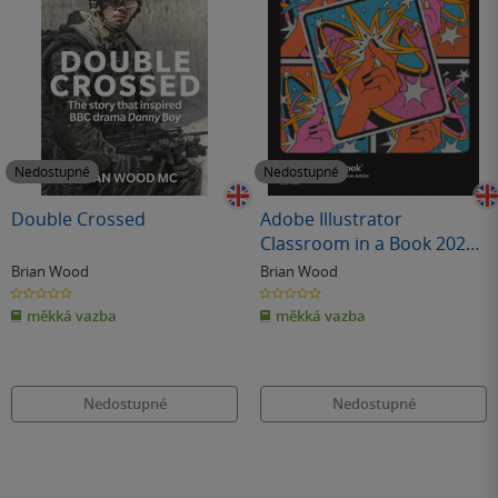
Nedostupné
Nedostupné
Double Crossed
Adobe Illustrator
Classroom in a Book 2024
Release
Brian Wood
Brian Wood
0.0
0.0
z
z
měkká vazba
měkká vazba
5
5
hvězdiček
hvězdiček
Nedostupné
Nedostupné