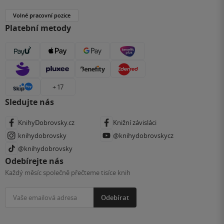
Volné pracovní pozice
Platební metody
+ 17
Sledujte nás
KnihyDobrovsky.cz
Knižní závisláci
knihydobrovsky
@knihydobrovskycz
@knihydobrovsky
Odebírejte nás
Každý měsíc společně přečteme tisíce knih
Odebírat