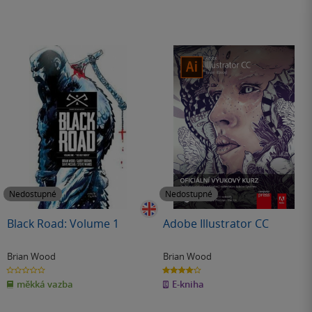
Nedostupné
Nedostupné
Black Road: Volume 1
Adobe Illustrator CC
Brian Wood
Brian Wood
0.0
4.0
z
z
měkká vazba
E-kniha
5
5
hvězdiček
hvězdiček