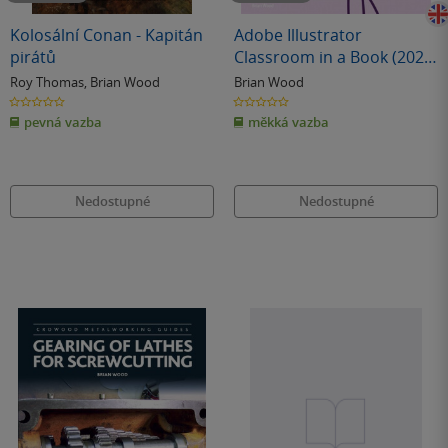
Kolosální Conan - Kapitán
Adobe Illustrator
pirátů
Classroom in a Book (2020
release)
Roy Thomas
,
Brian Wood
Brian Wood
0.0
0.0
z
z
pevná vazba
měkká vazba
5
5
hvězdiček
hvězdiček
Nedostupné
Nedostupné