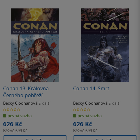
Conan 13: Královna
Conan 14: Smrt
Černého pobřeží
Becky Cloonanová
Becky Cloonanová
& další
& další
0.0
0.0
z
z
pevná vazba
pevná vazba
5
5
hvězdiček
hvězdiček
626 Kč
626 Kč
Běžně
699 Kč
Běžně
699 Kč