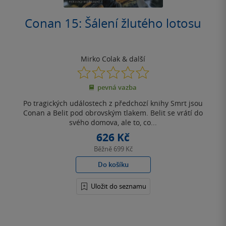
Conan 15: Šálení žlutého lotosu
Mirko Colak
& další
0.0
z
pevná vazba
5
hvězdiček
Po tragických událostech z předchozí knihy Smrt jsou
Conan a Belit pod obrovským tlakem. Belit se vrátí do
svého domova, ale to, co...
626 Kč
Běžně
699 Kč
Do košíku
Uložit do seznamu