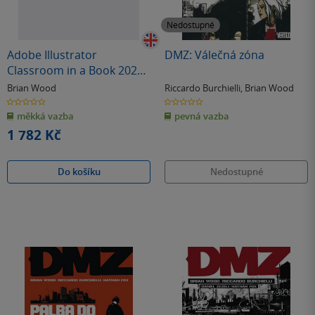
Nedostupné
Adobe Illustrator
DMZ: Válečná zóna
Classroom in a Book 2026
Release
Brian Wood
Riccardo Burchielli
,
Brian Wood
0.0
0.0
z
z
měkká vazba
pevná vazba
5
5
hvězdiček
hvězdiček
1 782 Kč
Do košíku
Nedostupné