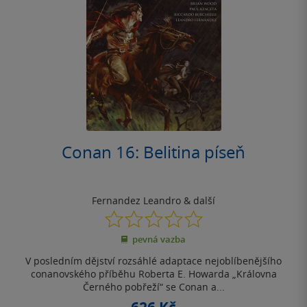
Conan 16: Belitina píseň
Fernandez Leandro
& další
0.0
z
pevná vazba
5
hvězdiček
V posledním dějství rozsáhlé adaptace nejoblíbenějšího
conanovského příběhu Roberta E. Howarda „Královna
Černého pobřeží“ se Conan a...