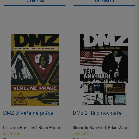
Do košíku
Do košíku
DMZ 3: Veřejné práce
DMZ 2: Tělo novináře
Riccardo Burchielli
,
Brian Wood
Riccardo Burchielli
,
Brian Wood
0.0
0.0
z
z