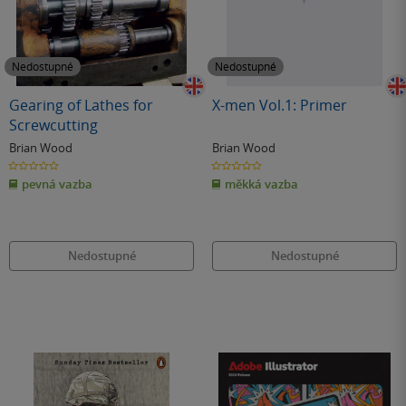
Nedostupné
Nedostupné
Gearing of Lathes for
X-men Vol.1: Primer
Screwcutting
Brian Wood
Brian Wood
0.0
0.0
z
z
pevná vazba
měkká vazba
5
5
hvězdiček
hvězdiček
Nedostupné
Nedostupné