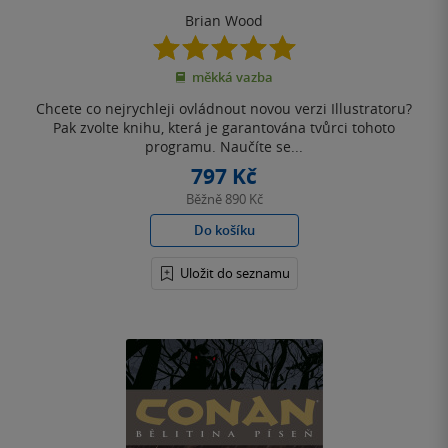
Brian Wood
5.0
z
měkká vazba
5
hvězdiček
Chcete co nejrychleji ovládnout novou verzi Illustratoru?
Pak zvolte knihu, která je garantována tvůrci tohoto
programu. Naučíte se...
797 Kč
Běžně
890 Kč
Do košíku
Uložit do seznamu