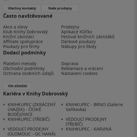
Všechny kontakty
Naše prodejny
Často navštěvované
Akce a slevy
Prodejny
Klub Knihy Dobrovský
Aplikace KDčko
Knižní závisláci
Festival knižních závisláků
Affiliate spolupráce
Dárkové poukazy
Poukazy pro firmy
Nákupy pro školy
Dodací podmínky
Platební metody
Doprava
Obchodní podmínky
Reklamace a vrácení
Ochrana osobních údajů
Nastavení cookies
Vše důležité
Kariéra v Knihy Dobrovský
KNIHKUPEC (ZKRÁCENÝ
KNIHKUPEC - BRNO (Galerie
ÚVAZEK) - ČESKÉ
Vaňkovka)
BUDĚJOVICE
KNIHKUPEC (TŘEBÍČ)
VEDOUCÍ PRODEJNY
(TŘEBÍČ)
VEDOUCÍ PRODEJNY
KNIHKUPEC - KARVINÁ
(OLOMOUC - OC HANÁ)