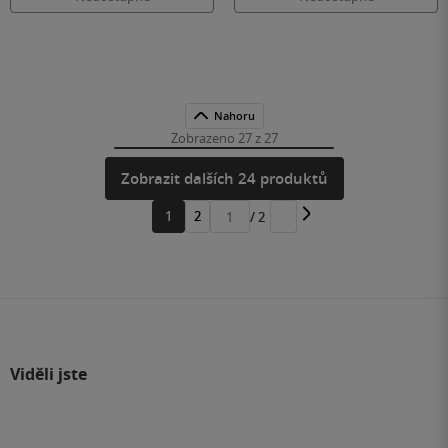
Nahoru
Zobrazeno 27 z 27
Zobrazit dalších 24 produktů
1
2
/ 2
Přejít
na
stránku
Viděli jste