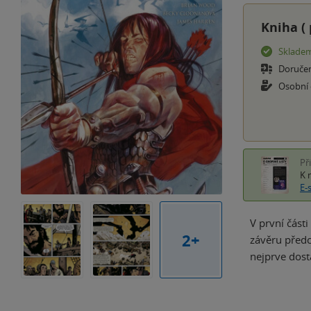
Kniha (
Sklade
Doruče
Osobní
Př
K 
E-
V první část
2+
závěru předc
nejprve dost