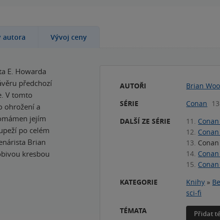
y autora
Vývoj ceny
rta E. Howarda
ávěru předchozí
AUTOŘI
Brian Wo
e. V tomto
SÉRIE
Conan
13
o ohrožení a
k omámen jejím
DALŠÍ ZE SÉRIE
11.
Conan 
oupeží po celém
12.
Conan 
enárista Brian
13.
Conan 
obivou kresbou
14.
Conan 
15.
Conan 
KATEGORIE
Knihy
»
Be
sci-fi
TÉMATA
Přidat 