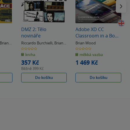
Následu
DMZ 2: Tělo
Adobe XD CC
novináře
Classroom in a Book
(2018 release)
Brian
Riccardo Burchielli
,
Brian
Brian Wood
Wood
0.0
0.0
z
z
kniha
měkká vazba
5
5
hvězdiček
hvězdiček
357 Kč
1 469 Kč
Běžně
399 Kč
Do košíku
Do košíku