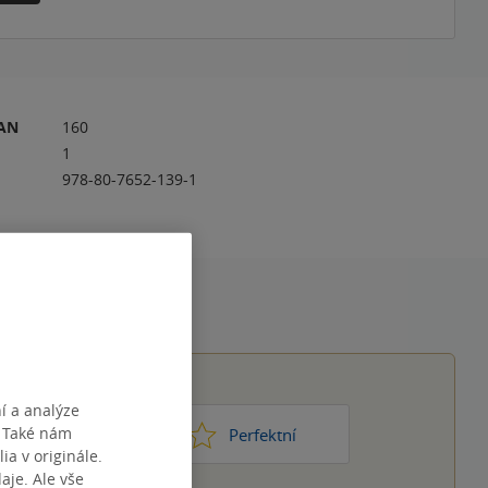
RAN
160
1
978-80-7652-139-1
í a analýze
. Také nám
1
2
3
4
5
ic moc
Perfektní
ia v originále.
je. Ale vše