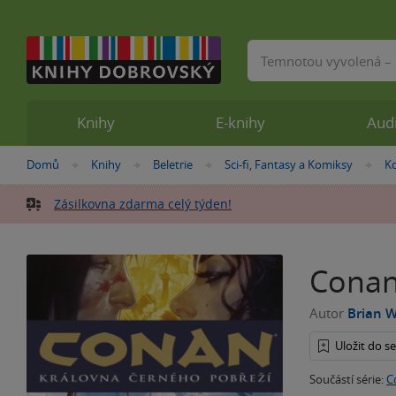
Vyhledávání
Knihy
E-knihy
Aud
Nacházíte
Domů
Knihy
Beletrie
Sci-fi, Fantasy a Komiksy
K
»
»
»
»
se
zde:
Zásilkovna zdarma celý týden!
Conan
Autor
Brian 
Uložit do 
Součástí série:
C