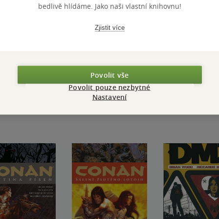
bedlivě hlídáme. Jako naši vlastní knihovnu!
Zjistit více
Přidat hodnocení
Povolit vše
Povolit pouze nezbytné
Nastavení