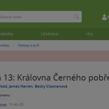
ioknihy
Učebnice
Hry
omiksy
Fantasy a sci-fi
»
 13: Královna Černého pobř
Wood
,
James Harren
,
Becky Cloonanová
seznamu
onan
13. díl z 20