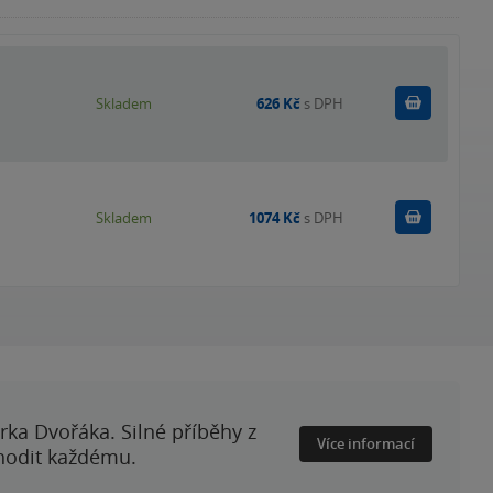
Do košík
Skladem
626 Kč
s DPH
Do košík
Skladem
1074 Kč
s DPH
rka Dvořáka. Silné příběhy z
Více informací
 hodit každému.