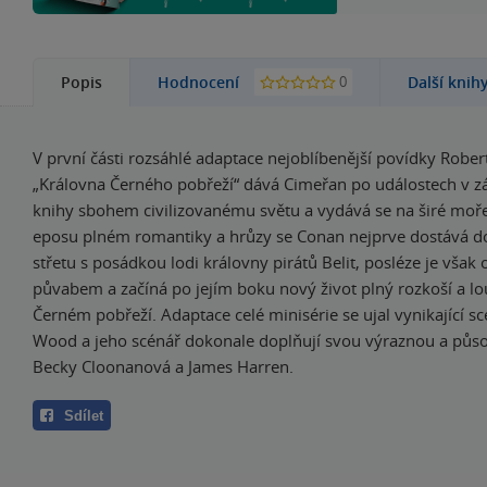
0
Popis
Hodnocení
Další knih
V první části rozsáhlé adaptace nejoblíbenější povídky Robe
„Královna Černého pobřeží“ dává Cimeřan po událostech v z
knihy sbohem civilizovanému světu a vydává se na širé moř
eposu plném romantiky a hrůzy se Conan nejprve dostává d
střetu s posádkou lodi královny pirátů Belit, posléze je vša
půvabem a začíná po jejím boku nový život plný rozkoší a l
Černém pobřeží. Adaptace celé minisérie se ujal vynikající sc
Wood a jeho scénář dokonale doplňují svou výraznou a půs
Becky Cloonanová a James Harren.
Sdílet