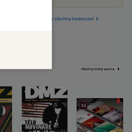
Zobrazit všechna hodnocení
Všechny knihy autora