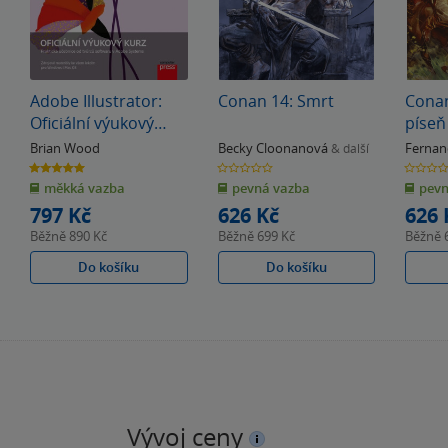
Adobe Illustrator:
Conan 14: Smrt
Conan
Oficiální výukový
píseň
kurz
Brian Wood
Becky Cloonanová
Fernan
& další
5.0
0.0
0.0
z
z
z
měkká vazba
pevná vazba
pevn
5
5
5
hvězdiček
hvězdiček
hvězdiče
797 Kč
626 Kč
626 
Běžně
890 Kč
Běžně
699 Kč
Běžně
Do košíku
Do košíku
Vývoj ceny