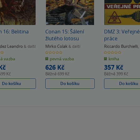
 16: Belitina
Conan 15: Šálení
DMZ 3: Veřejné
žlutého lotosu
práce
dez Leandro
Mirko Colak
Riccardo Burchielli
,
& další
& další
Wood
0.0
0.0
z
z
á vazba
pevná vazba
kniha
5
5
k
hvězdiček
hvězdiček
Kč
626 Kč
357 Kč
699 Kč
Běžně
699 Kč
Běžně
399 Kč
Do košíku
Do košíku
Do košíku