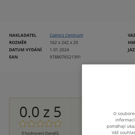
NAKLADATEL
Comics Centrum
VA
ROZMĚR
162 x 242 x 20
HM
DATUM VYDÁNÍ
1.01.2024
JA
EAN
9788076521391
0.0
z
5
0×
5 hvězdiček
O souborec
0×
4 hvězdičky
informací
0×
3 hvězdičky
pomáhají ukazo
0×
2 hvězdičky
Váš souhla
0×
0
hodnocení čtenářů
1 hvezdička