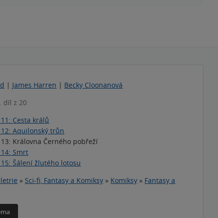
od
|
James Harren
|
Becky Cloonanová
. díl z 20
11: Cesta králů
12: Aquilonský trůn
13: Královna Černého pobřeží
14: Smrt
15: Šálení žlutého lotosu
letrie
»
Sci-fi, Fantasy a Komiksy
»
Komiksy
»
Fantasy a
téma