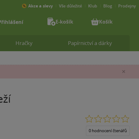
Akce a slevy
Vše důležité
Klub
Blog
Prodejny
E-košík
Košík
Přihlášení
Hračky
Papírnictví a dárky
Zav
eží
0.0
z
5
0 hodnocení čtenářů
hvěz