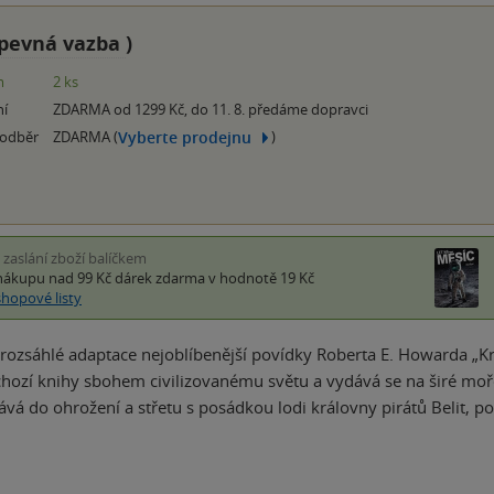
pevná vazba
)
m
2 ks
ní
ZDARMA od 1299 Kč, do 11. 8. předáme dopravci
Vyberte prodejnu
 odběr
ZDARMA (
)
i zaslání zboží balíčkem
nákupu nad 99 Kč
dárek zdarma
v hodnotě 19 Kč
shopové listy
i rozsáhlé adaptace nejoblíbenější povídky Roberta E. Howarda „
hozí knihy sbohem civilizovanému světu a vydává se na širé mo
ává do ohrožení a střetu s posádkou lodi královny pirátů Belit, p