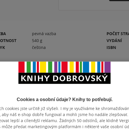
ZBA
pevná vazba
POČET ST
OTNOST
540 g
VYDÁNÍ
ZYK
čeština
ISBN
Hodnocení a recenze čtenářů
Cookies a osobní údaje? Knihy to potřebují.
PŘIDEJTE SVÉ HODNOCENÍ KNIHY
h cookies jste určitě již slyšeli. I my je využíváme ke shromažďován
, aby náš e-shop dobře fungoval a mohli jsme ho nadále zlepšovat
N
Hodnocení našich knihkupců: 0.0 z 5
vat lepší a cílenější reklamu. Žádných 50 odstínů, ale klidně Vergil
s může předat marketingovým platformám i některé vaše osobní úda