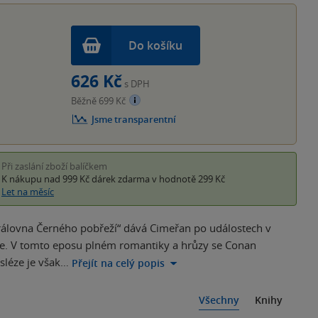
Do košíku
626 Kč
s DPH
Běžně 699 Kč
Jsme transparentní
Při zaslání zboží balíčkem
K nákupu nad 999 Kč
dárek zdarma
v hodnotě 299 Kč
Let na měsíc
Královna Černého pobřeží“ dává Cimeřan po událostech v
ře. V tomto eposu plném romantiky a hrůzy se Conan
osléze je však…
Přejít na celý popis
Všechny
Knihy