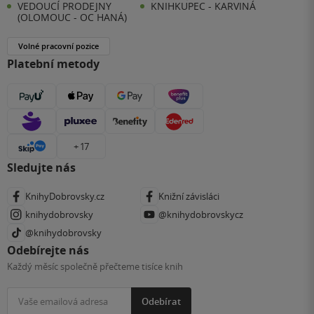
VEDOUCÍ PRODEJNY
KNIHKUPEC - KARVINÁ
(OLOMOUC - OC HANÁ)
Volné pracovní pozice
Platební metody
+ 17
Sledujte nás
KnihyDobrovsky.cz
Knižní závisláci
knihydobrovsky
@knihydobrovskycz
@knihydobrovsky
Odebírejte nás
Každý měsíc společně přečteme tisíce knih
Odebírat