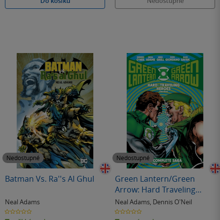
Do košíku
Nedostupné
Nedostupné
Nedostupné
Batman Vs. Ra''s Al Ghul
Green Lantern/Green
Arrow: Hard Traveling
Heroes Omnibus
Neal Adams
Neal Adams
,
Dennis O'Neil
0.0
0.0
z
z