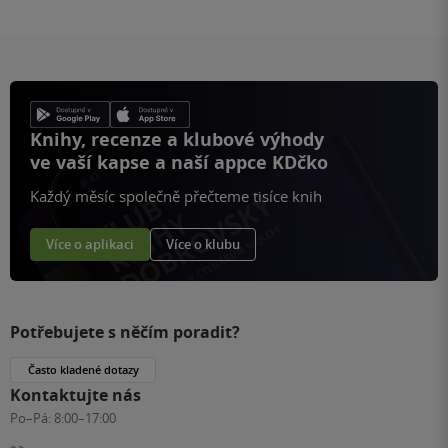
Knihy, recenze a klubové výhody
ve vaší kapse a naší appce KDčko
Každý měsíc společně přečteme tisíce knih
Více o aplikaci
Více o klubu
Potřebujete s něčím poradit?
Často kladené dotazy
Kontaktujte nás
Po–Pá:
8:00–17:00