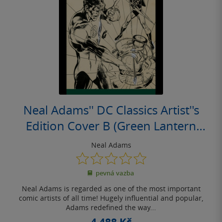
Neal Adams'' DC Classics Artist''s
Edition Cover B (Green Lantern
Version)
Neal Adams
0.0
z
pevná vazba
5
hvězdiček
Neal Adams is regarded as one of the most important
comic artists of all time! Hugely influential and popular,
Adams redefined the way...