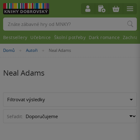
Vyhledávání
Bestsellery
Učebnice
Školní potřeby
Dark romance
Zachra
Nacházíte
Domů
Autoři
Neal Adams
»
»
se
zde:
Neal Adams
Filtrovat výsledky
Seřadit: