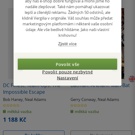
aby náš e-shop dobře fungoval a mohli jsme ho
nadále zlepšovat. Také nám pomáhají ukazovat
lepší a cílenější reklamu. Žádných 50 odstínů, ale
klidně Vergilia v originále. Váš souhlas může předat
marketingovým platformám i některé vaše osobní
údaje. Ale vše bedlivě hlídáme. Jako naši vlastní
knihovnu!
Zjistit více
Povolit vše
Povolit pouze nezbytné
Nedostupné
Nastavení
DC Finest: Team-Ups: The
Batman: Arkham: Man-Bat
Impossible Escape
Bob Haney
,
Neal Adams
Gerry Conway
,
Neal Adams
0.0
0.0
z
z
měkká vazba
měkká vazba
5
5
hvězdiček
hvězdiček
1 188 Kč