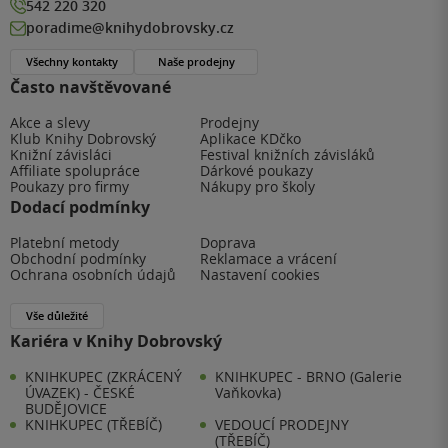
542 220 320
poradime@knihydobrovsky.cz
Všechny kontakty
Naše prodejny
Často navštěvované
Akce a slevy
Prodejny
Klub Knihy Dobrovský
Aplikace KDčko
Knižní závisláci
Festival knižních závisláků
Affiliate spolupráce
Dárkové poukazy
Poukazy pro firmy
Nákupy pro školy
Dodací podmínky
Platební metody
Doprava
Obchodní podmínky
Reklamace a vrácení
Ochrana osobních údajů
Nastavení cookies
Vše důležité
Kariéra v Knihy Dobrovský
KNIHKUPEC (ZKRÁCENÝ
KNIHKUPEC - BRNO (Galerie
ÚVAZEK) - ČESKÉ
Vaňkovka)
BUDĚJOVICE
KNIHKUPEC (TŘEBÍČ)
VEDOUCÍ PRODEJNY
(TŘEBÍČ)