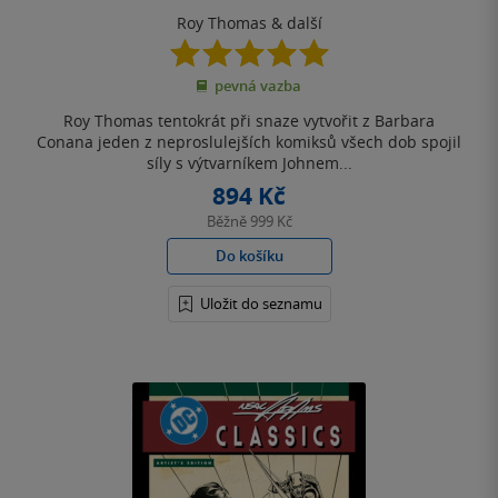
Roy Thomas
& další
5.0
z
pevná vazba
5
hvězdiček
Roy Thomas tentokrát při snaze vytvořit z Barbara
Conana jeden z neproslulejších komiksů všech dob spojil
síly s výtvarníkem Johnem...
894 Kč
Běžně
999 Kč
Do košíku
Uložit do seznamu