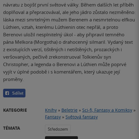
návratu z bojišť první světové války. Během dalších let příběh
doplňoval a přepracovával, ale jeho jádro zůstalo nezměněno:
láska mezi smrtelným mužem Berenem a nesmrtelnou elfkou
Lúthien, vztah, kterému Lúthienin otec nepřál, a proto
Berenovi uložil nesplnitelný úkol - aby připravil temného
pána Melkora (Morgotha) o drahocenný silmaril. Vydaný text
z existujících verzí, tištěných i netištěných, prozaických i
veršovaných, pečlivě zrekonstruoval Tolkienův syn
Christopher, a legenda o Berenovi a Lúthien může poprvé
vyjít v úplné podobě i s komentářem, který ukazuje její
proměny.
Sdílet
KATEGORIE
Knihy
»
Beletrie
»
Sci-fi, Fantasy a Komiksy
»
Fantasy
»
Světová fantasy
TÉMATA
Středozem