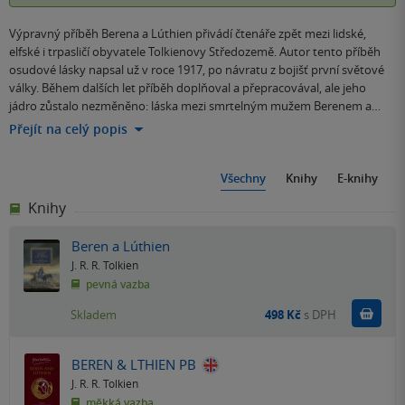
Výpravný příběh Berena a Lúthien přivádí čtenáře zpět mezi lidské,
elfské i trpasličí obyvatele Tolkienovy Středozemě. Autor tento příběh
osudové lásky napsal už v roce 1917, po návratu z bojišť první světové
války. Během dalších let příběh doplňoval a přepracovával, ale jeho
jádro zůstalo nezměněno: láska mezi smrtelným mužem Berenem a…
Přejít na celý popis
Všechny
Knihy
E-knihy
Knihy
Beren a Lúthien
J. R. R. Tolkien
pevná vazba
Do k
Skladem
498 Kč
s DPH
BEREN & LTHIEN PB
J. R. R. Tolkien
měkká vazba