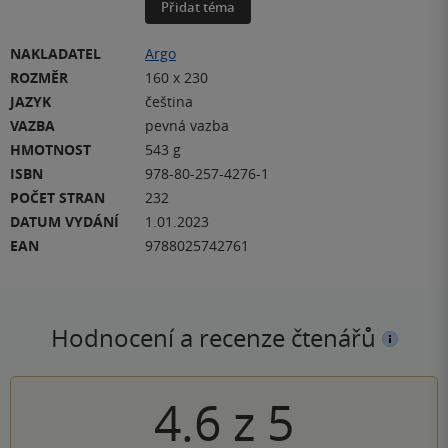
Přidat téma
NAKLADATEL
Argo
ROZMĚR
160 x 230
JAZYK
čeština
VAZBA
pevná vazba
HMOTNOST
543 g
ISBN
978-80-257-4276-1
POČET STRAN
232
DATUM VYDÁNÍ
1.01.2023
EAN
9788025742761
Hodnocení a recenze čtenářů
4.6
z
5