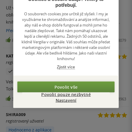
potřebují.
Už v Silmarillion bol príbeh o Berenovi a Luthien môj
O souborech cookies jste určitě již slyšeli. I my je
obľúbený, takže keď som videla že existuje samostatná
využíváme ke shromažďování a analýze informací,
kniha, voľba bola jasná. Príbeh sa mi veľmi páčil a som
aby náš e-shop dobře fungoval a mohli jsme ho
rada, že som si ho mohla prečítať.
Přečíst
více
nadále zlepšovat. Také nám pomáhají ukazovat
lepší a cílenější reklamu. Žádných 50 odstínů, ale
89
Kniha, HarperCollins, 2017, 9780008248079
klidně Vergilia v originále. Váš souhlas může předat
marketingovým platformám i některé vaše osobní
údaje. Ale vše bedlivě hlídáme. Jako naši vlastní
KATEŘINA LINKOVÁ
knihovnu!
registrovaný uživatel
Zjistit více
Zakoupil produkt
Velice zajímavá kniha. Vhodná pro každého fanouška
Povolit vše
Tolkiena.
Povolit pouze nezbytné
32
Kniha, HarperCollins, 2022, 9780008503963
Nastavení
SHIRA009
registrovaný uživatel
Hodnoceno z aplikace