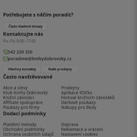
Potřebujete s něčím poradit?
Často kladené dotazy
Kontaktujte nás
Po–Pá:
8:00–17:00
542 220 320
poradime@knihydobrovsky.cz
Všechny kontakty
Naše prodejny
Často navštěvované
Akce a slevy
Prodejny
Klub Knihy Dobrovský
Aplikace KDčko
Knižní závisláci
Festival knižních závisláků
Affiliate spolupráce
Dárkové poukazy
Poukazy pro firmy
Nákupy pro školy
Dodací podmínky
Platební metody
Doprava
Obchodní podmínky
Reklamace a vrácení
Ochrana osobních údajů
Nastavení cookies