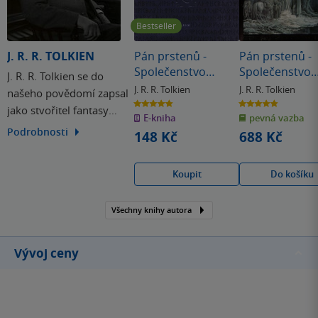
Bestseller
J. R. R. TOLKIEN
Pán prstenů -
Pán prstenů -
Společenstvo
Společenstvo
J. R. R. Tolkien se do
prstenu
prstenu
J. R. R. Tolkien
J. R. R. Tolkien
našeho povědomí zapsal
(ilustrované)
4.8
4.8
jako stvořitel fantasy
z
z
E-kniha
pevná vazba
5
5
hvězdiček
hvězdiček
světa Pána prstenů a
Podrobnosti
148 Kč
688 Kč
Hobita. Otec Středozemě,
Mordoru a Roklinky byl
Koupit
Do košíku
mimo jiné významným
univerzitním profesorem
Všechny knihy autora
a jazykovědcem.
Vývoj ceny