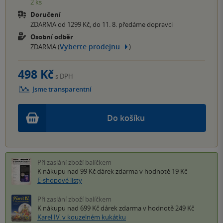
2 ks
Doručení
ZDARMA od 1299 Kč, do 11. 8. předáme dopravci
Osobní odběr
Vyberte prodejnu
ZDARMA (
)
498 Kč
s DPH
Jsme transparentní
Do košíku
Při zaslání zboží balíčkem
K nákupu nad 99 Kč
dárek zdarma
v hodnotě 19 Kč
E-shopové listy
Při zaslání zboží balíčkem
K nákupu nad 699 Kč
dárek zdarma
v hodnotě 249 Kč
Karel IV. v kouzelném kukátku