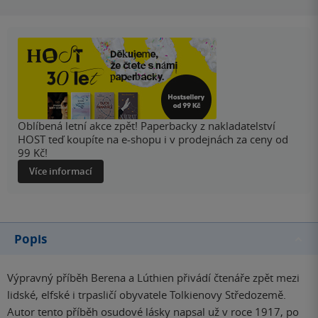
Oblíbená letní akce zpět! Paperbacky z nakladatelství
HOST teď koupíte na e-shopu i v prodejnách za ceny od
99 Kč!
Více informací
Popis
Výpravný příběh Berena a Lúthien přivádí čtenáře zpět mezi
lidské, elfské i trpasličí obyvatele Tolkienovy Středozemě.
Autor tento příběh osudové lásky napsal už v roce 1917, po