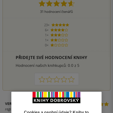
31
hodnocení čtenářů
23×
5 hvězdiček
6×
4 hvězdičky
1×
3 hvězdičky
1×
2 hvězdičky
0×
1 hvezdička
PŘIDEJTE SVÉ HODNOCENÍ KNIHY
Hodnocení našich knihkupců: 0.0 z 5
1
2
3
4
5
VERONIKA V.
registrovaný uživatel
Cookies a osobní údaje? Knihy to