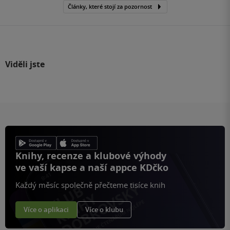
Články, které stojí za pozornost
Viděli jste
Knihy, recenze a klubové výhody
ve vaší kapse a naší appce KDčko
Každý měsíc společně přečteme tisíce knih
Více o aplikaci
Více o klubu