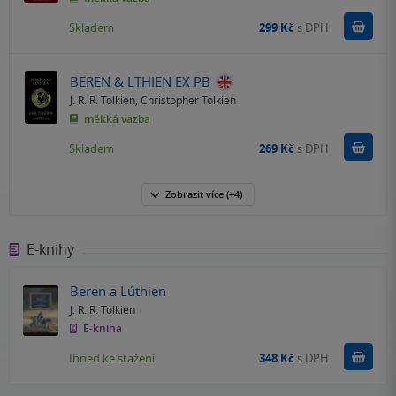
Do k
Skladem
299 Kč
s DPH
BEREN & LTHIEN EX PB
J. R. R. Tolkien
,
Christopher Tolkien
měkká vazba
Do k
Skladem
269 Kč
s DPH
Zobrazit
více
(+4)
E-knihy
Beren a Lúthien
J. R. R. Tolkien
E-kniha
Koupit
Ihned ke stažení
348 Kč
s DPH