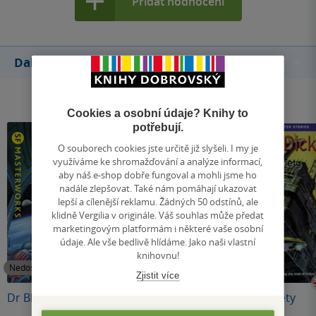
Přidat hodnocení
Další knihy autora
Cookies a osobní údaje? Knihy to
potřebují.
O souborech cookies jste určitě již slyšeli. I my je
využíváme ke shromažďování a analýze informací,
aby náš e-shop dobře fungoval a mohli jsme ho
nadále zlepšovat. Také nám pomáhají ukazovat
lepší a cílenější reklamu. Žádných 50 odstínů, ale
klidně Vergilia v originále. Váš souhlas může předat
marketingovým platformám i některé vaše osobní
údaje. Ale vše bedlivě hlídáme. Jako naši vlastní
knihovnu!
Nedostupné
Nedostupné
Nedostupné
Zjistit více
Dr Bloodmoney
Martian Time-Slip
Second Variety