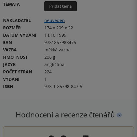
TÉMATA
Přidat téma
NAKLADATEL
neuveden
ROZMĚR
174 x 209 x 22
DATUM VYDÁNÍ
14.10.1999
EAN
9781857988475
VAZBA
měkká vazba
HMOTNOST
206 g
JAZYK
angličtina
POČET STRAN
224
VYDÁNÍ
1
ISBN
978-1-85798-847-5
Hodnocení a recenze čtenářů