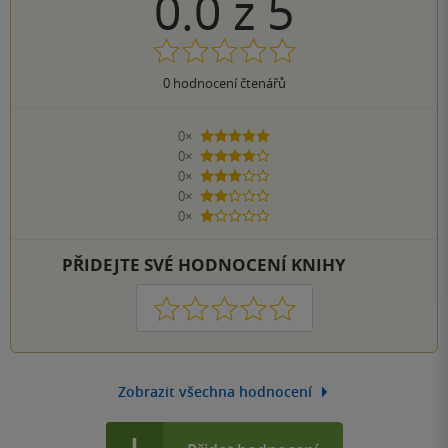
0.0
z
5
0
hodnocení čtenářů
0×
5 hvězdiček
0×
4 hvězdičky
0×
3 hvězdičky
0×
2 hvězdičky
0×
1 hvezdička
PŘIDEJTE SVÉ HODNOCENÍ KNIHY
1
2
3
4
5
Zobrazit všechna hodnocení