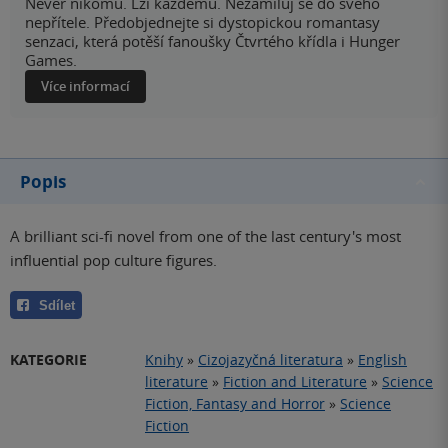
Nevěř nikomu. Lži každému. Nezamiluj se do svého
nepřítele. Předobjednejte si dystopickou romantasy
senzaci, která potěší fanoušky Čtvrtého křídla i Hunger
Games.
Více informací
Popis
A brilliant sci-fi novel from one of the last century's most
influential pop culture figures.
Sdílet
KATEGORIE
Knihy
»
Cizojazyčná literatura
»
English
literature
»
Fiction and Literature
»
Science
Fiction, Fantasy and Horror
»
Science
Fiction