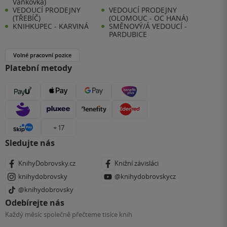
Vaňkovka)
VEDOUCÍ PRODEJNY
VEDOUCÍ PRODEJNY
(TŘEBÍČ)
(OLOMOUC - OC HANÁ)
KNIHKUPEC - KARVINÁ
SMĚNOVÝ/Á VEDOUCÍ -
PARDUBICE
Volné pracovní pozice
Platební metody
+ 17
Sledujte nás
KnihyDobrovsky.cz
Knižní závisláci
knihydobrovsky
@knihydobrovskycz
@knihydobrovsky
Odebírejte nás
Každý měsíc společně přečteme tisíce knih