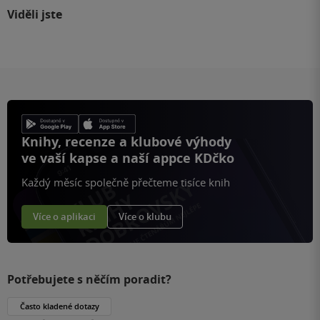
Viděli jste
Knihy, recenze a klubové výhody
ve vaší kapse a naší appce KDčko
Každý měsíc společně přečteme tisíce knih
Více o aplikaci
Více o klubu
Potřebujete s něčím poradit?
Často kladené dotazy