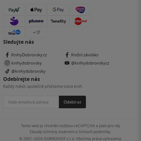
+ 17
Sledujte nás
KnihyDobrovsky.cz
Knižní závisláci
knihydobrovsky
@knihydobrovskycz
@knihydobrovsky
Odebírejte nás
Každý měsíc společně přečteme tisíce knih
Odebírat
Tento web je chráněn službou reCAPTCHA a platí pro něj
Zásady ochrany soukromí
a
Smluvní podmínky
.
© 2001–2026
DOBROVSKÝ s.r.o. Všechna práva vyhrazena.