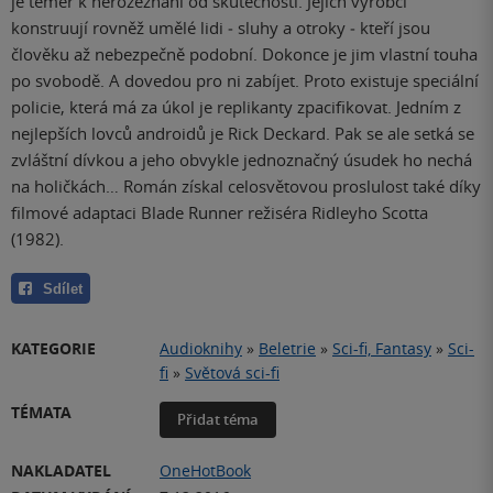
je téměř k nerozeznání od skutečnosti. Jejich výrobci
konstruují rovněž umělé lidi ‒ sluhy a otroky ‒ kteří jsou
člověku až nebezpečně podobní. Dokonce je jim vlastní touha
po svobodě. A dovedou pro ni zabíjet. Proto existuje speciální
policie, která má za úkol je replikanty zpacifikovat. Jedním z
nejlepších lovců androidů je Rick Deckard. Pak se ale setká se
zvláštní dívkou a jeho obvykle jednoznačný úsudek ho nechá
na holičkách… Román získal celosvětovou proslulost také díky
filmové adaptaci Blade Runner režiséra Ridleyho Scotta
(1982).
Sdílet
KATEGORIE
Audioknihy
»
Beletrie
»
Sci-fi, Fantasy
»
Sci-
fi
»
Světová sci-fi
TÉMATA
Přidat téma
NAKLADATEL
OneHotBook