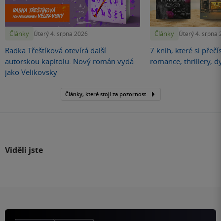
Články
Články
Úterý 4. srpna 2026
Úterý 4. srpna
Radka Třeštíková otevírá další
7 knih, které si přečí
autorskou kapitolu. Nový román vydá
romance, thrillery, d
jako Velikovsky
Články, které stojí za pozornost
Viděli jste