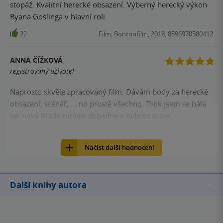
stopáž. Kvalitní herecké obsazení. Výberný herecký výkon
Ryana Goslinga v hlavní roli.
22
Film, Bontonfilm, 2018, 8596978580412
ANNA ČÍŽKOVÁ
registrovaný uživatel
Naprosto skvěle zpracovaný film. Dávám body za herecké
obsazení, scénář, ... no prostě všechno. Tolik jsem se bála
jak nový Blade runner dopadne a bylo to super.
21
Film, Bontonfilm, 2018, 8596978580412
Načíst další hodnocení
Další knihy autora