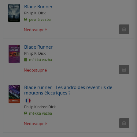
Blade Runner
Philip K. Dick
pevná vazba
Ned
Nedostupné
Blade Runner
Philip K. Dick
měkká vazba
Ned
Nedostupné
Blade runner - Les androides revent-ils de
moutons électriques ?
Philip Kindred Dick
měkká vazba
Ned
Nedostupné