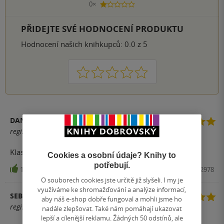
0×
1 hvezdička
PŘIDEJTE SVÉ HODNOCENÍ PRODUKTU
Hodnocení našich knihkupců: 0.0 z 5
1
2
3
4
5
DANIEL SCARDONI
registrovaný uživatel
Klasika žánru, nebudete litovat!
Cookies a osobní údaje? Knihy to
potřebují.
138
Kniha, Argo, 2017, 9788025722978
O souborech cookies jste určitě již slyšeli. I my je
využíváme ke shromažďování a analýze informací,
SEBASTIAN
aby náš e-shop dobře fungoval a mohli jsme ho
registrovaný uživatel
nadále zlepšovat. Také nám pomáhají ukazovat
lepší a cílenější reklamu. Žádných 50 odstínů, ale