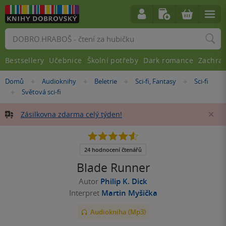
Vyhledávání
Bestsellery
Učebnice
Školní potřeby
Dark romance
Zachra
Nacházíte
Domů
Audioknihy
Beletrie
Sci-fi, Fantasy
Sci-fi
»
»
»
»
se
Světová sci-fi
»
zde:
Zásilkovna zdarma celý týden!
Za
4.6
z
5
24 hodnocení čtenářů
hvězdiček
Blade Runner
Autor
Philip K. Dick
Interpret
Martin Myšička
Audiokniha (Mp3)