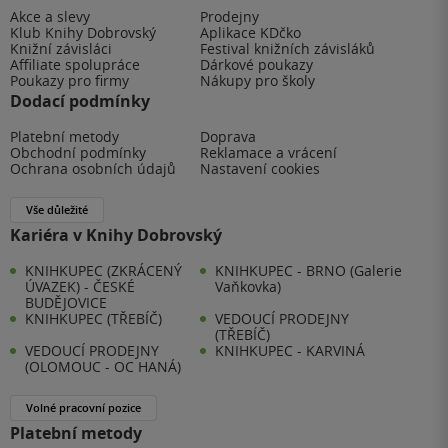
Akce a slevy
Prodejny
Klub Knihy Dobrovský
Aplikace KDčko
Knižní závisláci
Festival knižních závisláků
Affiliate spolupráce
Dárkové poukazy
Poukazy pro firmy
Nákupy pro školy
Dodací podmínky
Platební metody
Doprava
Obchodní podmínky
Reklamace a vrácení
Ochrana osobních údajů
Nastavení cookies
Vše důležité
Kariéra v Knihy Dobrovský
KNIHKUPEC (ZKRÁCENÝ
KNIHKUPEC - BRNO (Galerie
ÚVAZEK) - ČESKÉ
Vaňkovka)
BUDĚJOVICE
KNIHKUPEC (TŘEBÍČ)
VEDOUCÍ PRODEJNY
(TŘEBÍČ)
VEDOUCÍ PRODEJNY
KNIHKUPEC - KARVINÁ
(OLOMOUC - OC HANÁ)
Volné pracovní pozice
Platební metody