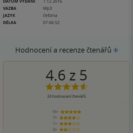
DATUM VYDÁNÍ
7.12.2016
VAZBA
Mp3
JAZYK
čeština
DÉLKA
07:06:52
Hodnocení a recenze čtenářů
4.6
z
5
24
hodnocení čtenářů
16×
5 hvězdiček
7×
4 hvězdičky
1×
3 hvězdičky
0×
2 hvězdičky