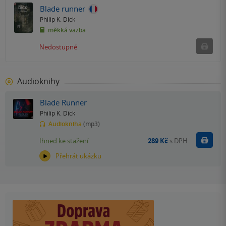
Blade runner
Philip K. Dick
měkká vazba
Ned
Nedostupné
Audioknihy
Blade Runner
Philip K. Dick
Audiokniha
(mp3)
Koupit
Ihned ke stažení
289 Kč
s DPH
Přehrát ukázku