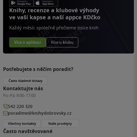
Knihy, recenze a klubové výhody
ve vaší kapse a naší appce KDčko
Každý měsíc společně přečteme tisíce knih
Více o aplikaci
Více o klubu
Potřebujete s něčím poradit?
Často kladené dotazy
Kontaktujte nás
Po–Pá:
8:00–17:00
542 220 320
poradime@knihydobrovsky.cz
Všechny kontakty
Naše prodejny
Často navštěvované