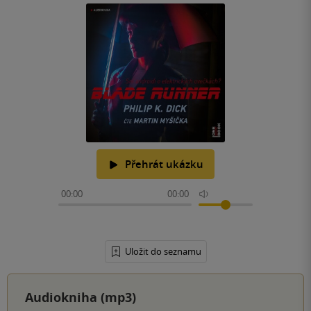
Přehrát ukázku
00:00
00:00
Uložit do seznamu
Audiokniha (mp3)