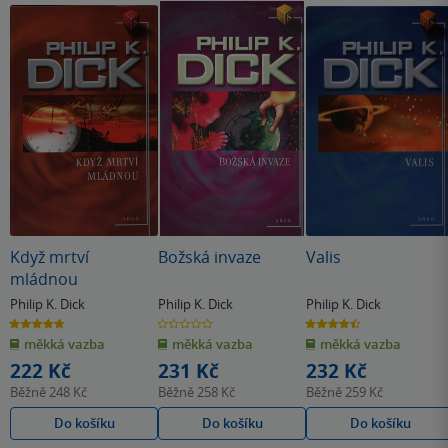
Když mrtví
Božská invaze
Valis
mládnou
Philip K. Dick
Philip K. Dick
Philip K. Dick
4.7
0.0
4.5
z
z
z
měkká vazba
měkká vazba
měkká vazba
5
5
5
hvězdiček
hvězdiček
hvězdiček
222 Kč
231 Kč
232 Kč
Běžně
248 Kč
Běžně
258 Kč
Běžně
259 Kč
Do košíku
Do košíku
Do košíku