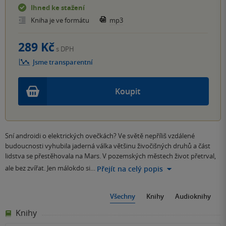
Ihned ke stažení
Kniha je ve formátu
mp3
289 Kč
s DPH
Jsme transparentní
Koupit
Sní androidi o elektrických ovečkách? Ve světě nepříliš vzdálené
budoucnosti vyhubila jaderná válka většinu živočišných druhů a část
lidstva se přestěhovala na Mars. V pozemských městech život přetrval,
ale bez zvířat. Jen málokdo si…
Přejít na celý popis
Všechny
Knihy
Audioknihy
Knihy