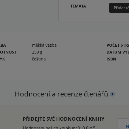
TÉMATA
Přidat 
ZBA
měkká vazba
POČET ST
OTNOST
259 g
DATUM VY
ZYK
čeština
ISBN
Hodnocení a recenze čtenářů
PŘIDEJTE SVÉ HODNOCENÍ KNIHY
N
Hodnocení našich knihkupců: 0.0 z 5