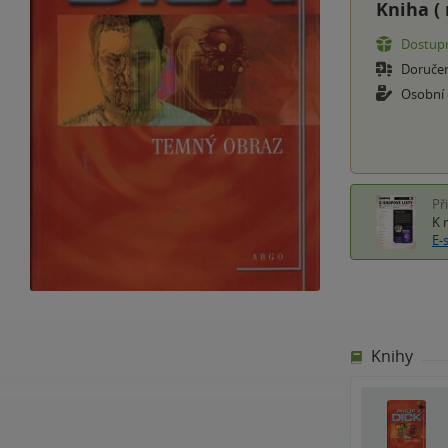
Kniha (
Dostupn
Doruče
Osobní
Př
K 
E-
Knihy