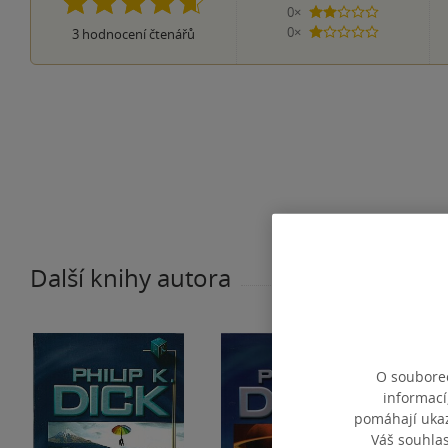
0×
2 hvězdičky
0×
3
hodnocení čtenářů
1 hvezdička
Další knihy autora
O souborec
informací
pomáhají ukazo
Váš souhla