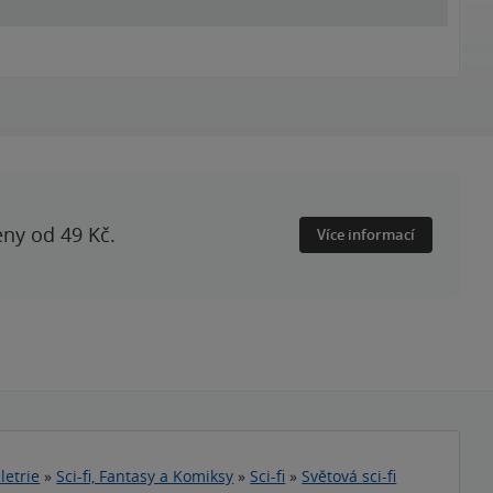
eny od 49 Kč.
Více informací
letrie
»
Sci-fi, Fantasy a Komiksy
»
Sci-fi
»
Světová sci-fi