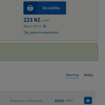
Do košíku
223 Kč
s DPH
Běžně 249 Kč
Jsme transparentní
Všechny
Knihy
Do košík
Dostupné u dodavatele
223 Kč
s DPH