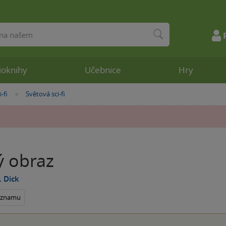
ioknihy
Učebnice
Hry
i-fi
Světová sci-fi
»
 obraz
. Dick
seznamu