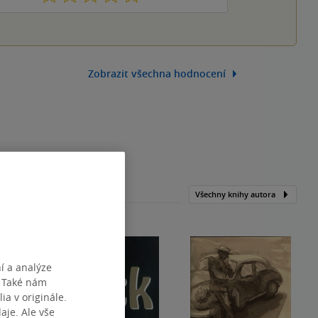
Zobrazit všechna hodnocení
Všechny knihy autora
í a analýze
. Také nám
ia v originále.
je. Ale vše