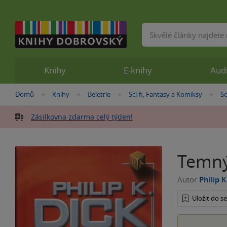
Vyhledávání
Knihy
E-knihy
Aud
Nacházíte
Domů
Knihy
Beletrie
Sci-fi, Fantasy a Komiksy
Sc
»
»
»
»
se
zde:
Zásilkovna zdarma celý týden!
Temný
Autor
Philip K
Uložit do 