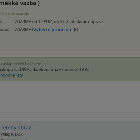
měkká vazba
)
é u dodavatele
ní
ZDARMA od 1299 Kč, do 17. 8. předáme dopravci
Vyberte prodejnu
 odběr
ZDARMA (
)
i zaslání zboží balíčkem
nákupu nad 99 Kč
dárek zdarma
v hodnotě 19 Kč
shopové listy
Temný obraz
Philip K. Dick