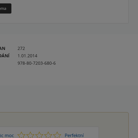
téma
RAN
272
DÁNÍ
1.01.2014
978-80-7203-680-6
1
2
3
4
5
ic moc
Perfektní