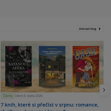
Zobrazit blog
N
p
Násled
Články
Úterý 4. srpna 2026
7 knih, které si přečíst v srpnu: romance,