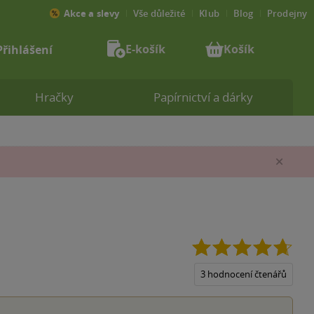
Akce a slevy
Vše důležité
Klub
Blog
Prodejny
E-košík
Košík
Přihlášení
Hračky
Papírnictví a dárky
Zav
4.7
z
5
3 hodnocení čtenářů
hvěz