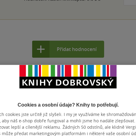
Přidat hodnocení
Cookies a osobní údaje? Knihy to potřebují.
h cookies jste určitě již slyšeli. I my je využíváme ke shromažďován
, aby náš e-shop dobře fungoval a mohli jsme ho nadále zlepšovat
vat lepší a cílenější reklamu. Žádných 50 odstínů, ale klidně Vergil
s může předat marketingovým platformám i některé vaše osobní úda