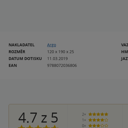
NAKLADATEL
Argo
VA
ROZMĚR
120 x 190 x 25
HM
DATUM DOTISKU
11.03.2019
JA
EAN
9788072036806
4.7
z
5
2×
5 hvězdiček
1×
4 hvězdičky
0×
3 hvězdičky