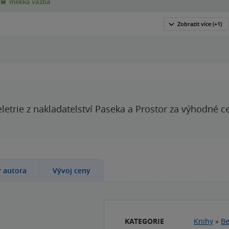
měkká vazba
Zobrazit
více
(+1)
letrie z nakladatelství Paseka a Prostor za výhodné c
y autora
Vývoj ceny
KATEGORIE
Knihy
»
Be