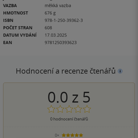
VAZBA
měkká vazba
HMOTNOST
676 g
ISBN
978-1-250-39362-3
POČET STRAN
608
DATUM VYDÁNÍ
17.03.2025
EAN
9781250393623
Hodnocení a recenze čtenářů
0.0
z
5
0
hodnocení čtenářů
0×
5 hvězdiček