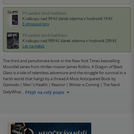
Při zaslání zboží balíčkem
K nákupu nad 99 Kč
dárek zdarma
v hodnotě 19 Kč
E-shopové listy
Při zaslání zboží balíčkem
K nákupu nad 999 Kč
dárek zdarma
v hodnotě 299 Kč
Let na měsíc
The third and penultimate book in the New York Times bestselling
Moonfall series from thriller-master James Rollins, A Dragon of Black
Glass is a tale of relentless adventure and the struggle for survival in a
harsh world that hangs by a thread.A Most Anticipated Book by
Gizmodo | Men''s Health | Reactor | Winter is Coming | The Nerd
DailyWhat…
Přejít na celý popis