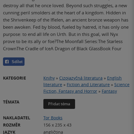
destroy all that he once loved. Beyond such struggles, a new
cunning peril smolders at the heart of a kingdom. Hidden in
the Shrivenkeep of the Iflelen, an ancient bronze weapon has
been awoken. Fed by blood, fueled by hatred, it has only one
purpose: to end all life on Urth. But in this goal, will Nyx
prove to be its ally or foe?The Moonfall Series:The Starless
CrownThe Cradle of IceA Dragon of Black GlassBook Four
Sdílet
KATEGORIE
Knihy
»
Cizojazyčná literatura
»
English
literature
»
Fiction and Literature
»
Science
Fiction, Fantasy and Horror
»
Fantasy
TÉMATA
Přidat téma
NAKLADATEL
Tor Books
ROZMĚR
156 x 235 x 43
JAZYK
angličtina