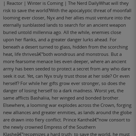
| Reactor | Winter is Coming | The Nerd DailyWhat will they
risk to save the world?With the apocalyptic threat of moonfall
looming ever closer, Nyx and her allies must venture into the
eternally sunblasted lands to search for an ancient weapon
buried untold millennia ago. All the while, enemies close
upon her flanks, and a greater danger lurks ahead. For
beneath a desert turned to glass, hidden from the scorching
heat, life thrivesâ€”both wondrous and monstrous. But a
more fearsome menace lies even deeper, where an ancient
army has been seeded to protect a secret from any who dare
seek it out. Yet, can Nyx truly trust those at her side? Or even
herself? For while her gifts grow ever stronger, so does the
danger of losing herself to a dark madness. Worst yet, the
same afflicts Bashaliia, her winged and bonded brother.
Elsewhere, a looming war explodes across the Crown, forging
new alliances and greater enmities, as lands around the globe
are drawn into fiery conflict. Prince Kantheâ€”now consort to
the newly crowned Empress of the Southern
Klasheâ€”recognizes a hard truth: to save the world, he must