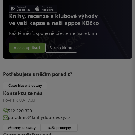
Knihy, recenze a klubové výhody
ve vaší kapse a naší appce KDčko
Každý měsíc společně přečteme tisíce knih
Více o aplikaci
Více o klubu
Potřebujete s něčím poradit?
Často kladené dotazy
Kontaktujte nás
Po–Pá:
8:00–17:00
542 220 320
poradime@knihydobrovsky.cz
Všechny kontakty
Naše prodejny