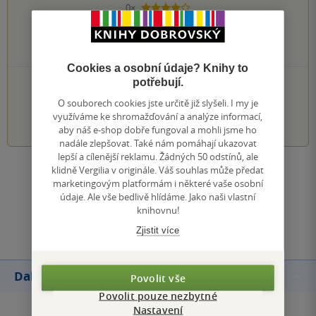
0×
4 hvězdičky
0×
3 hvězdičky
0×
2 hvězdičky
0×
1 hvezdička
Cookies a osobní údaje? Knihy to
potřebují.
PŘIDEJTE SVÉ HODNOCENÍ KNIHY
O souborech cookies jste určitě již slyšeli. I my je
1
2
3
4
5
využíváme ke shromažďování a analýze informací,
aby náš e-shop dobře fungoval a mohli jsme ho
nadále zlepšovat. Také nám pomáhají ukazovat
lepší a cílenější reklamu. Žádných 50 odstínů, ale
klidně Vergilia v originále. Váš souhlas může předat
Zobrazit všechna hodnocení
marketingovým platformám i některé vaše osobní
údaje. Ale vše bedlivě hlídáme. Jako naši vlastní
knihovnu!
Přidat hodnocení
Zjistit více
Další knihy autora
Povolit vše
Povolit pouze nezbytné
Nastavení