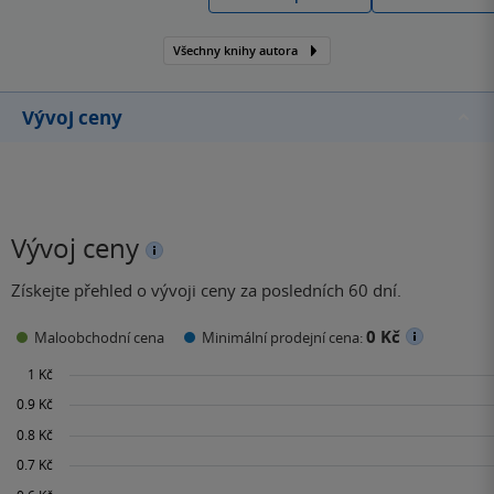
Clemens měl být
původně veterinářem. K
Všechny knihy autora
naší radosti je však v
současné době jeden z
nejlepších autorů
Vývoj ceny
vědeckých thrillerů a…
Vývoj ceny
Získejte přehled o vývoji ceny za posledních 60 dní.
0 Kč
Maloobchodní cena
Minimální prodejní cena: