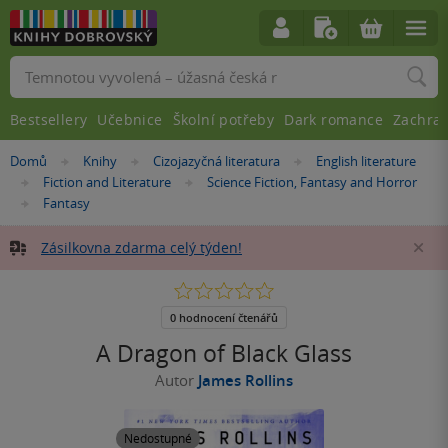
Vyhledávání
Bestsellery
Učebnice
Školní potřeby
Dark romance
Zachra
Nacházíte
Domů
Knihy
Cizojazyčná literatura
English literature
»
»
»
se
Fiction and Literature
Science Fiction, Fantasy and Horror
»
»
zde:
Fantasy
»
Zásilkovna zdarma celý týden!
Za
0.0
z
5
0 hodnocení čtenářů
hvězdiček
A Dragon of Black Glass
Autor
James Rollins
Nedostupné