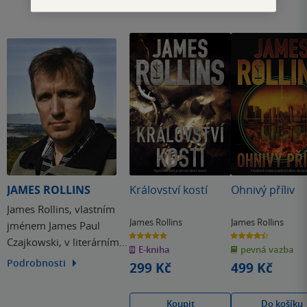
JAMES ROLLINS
Království kostí
Ohnivý příliv
James Rollins, vlastním
James Rollins
James Rollins
jménem James Paul
5.0
4.4
Czajkowski, v literárním
z
z
E-kniha
pevná vazba
5
5
hvězdiček
hvězdiček
světě též někdy
Podrobnosti
299 Kč
499 Kč
vystupující pod
pseudonymem James
Koupit
Do košíku