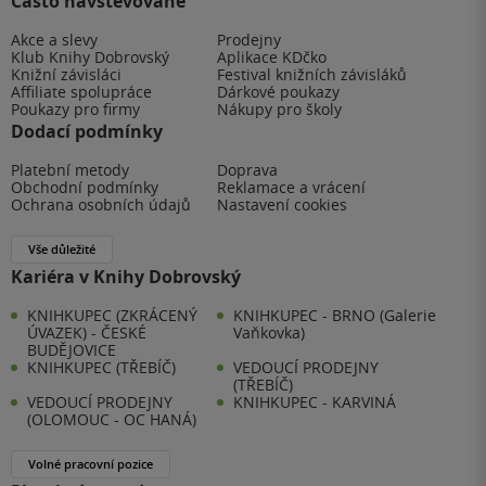
Často navštěvované
Akce a slevy
Prodejny
Klub Knihy Dobrovský
Aplikace KDčko
Knižní závisláci
Festival knižních závisláků
Affiliate spolupráce
Dárkové poukazy
Poukazy pro firmy
Nákupy pro školy
Dodací podmínky
Platební metody
Doprava
Obchodní podmínky
Reklamace a vrácení
Ochrana osobních údajů
Nastavení cookies
Vše důležité
Kariéra v Knihy Dobrovský
KNIHKUPEC (ZKRÁCENÝ
KNIHKUPEC - BRNO (Galerie
ÚVAZEK) - ČESKÉ
Vaňkovka)
BUDĚJOVICE
KNIHKUPEC (TŘEBÍČ)
VEDOUCÍ PRODEJNY
(TŘEBÍČ)
VEDOUCÍ PRODEJNY
KNIHKUPEC - KARVINÁ
(OLOMOUC - OC HANÁ)
Volné pracovní pozice