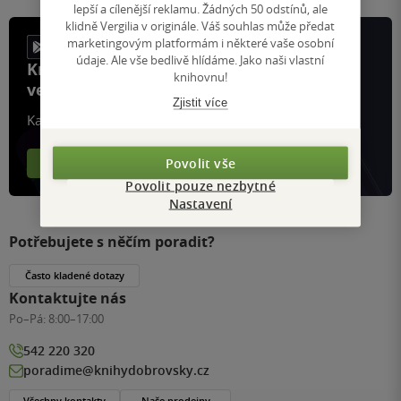
lepší a cílenější reklamu. Žádných 50 odstínů, ale
klidně Vergilia v originále. Váš souhlas může předat
marketingovým platformám i některé vaše osobní
údaje. Ale vše bedlivě hlídáme. Jako naši vlastní
Knihy, recenze a klubové výhody
knihovnu!
ve vaší kapse a naší appce KDčko
Zjistit více
Každý měsíc společně přečteme tisíce knih
Povolit vše
Více o aplikaci
Více o klubu
Povolit pouze nezbytné
Nastavení
Potřebujete s něčím poradit?
Často kladené dotazy
Kontaktujte nás
Po–Pá:
8:00–17:00
542 220 320
poradime@knihydobrovsky.cz
Všechny kontakty
Naše prodejny