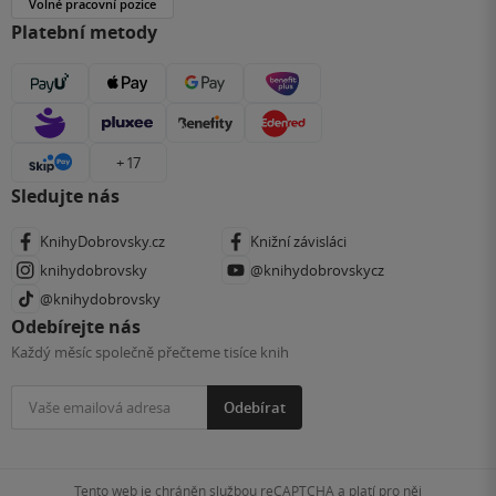
Volné pracovní pozice
Platební metody
+ 17
Sledujte nás
KnihyDobrovsky.cz
Knižní závisláci
knihydobrovsky
@knihydobrovskycz
@knihydobrovsky
Odebírejte nás
Každý měsíc společně přečteme tisíce knih
Odebírat
Tento web je chráněn službou reCAPTCHA a platí pro něj