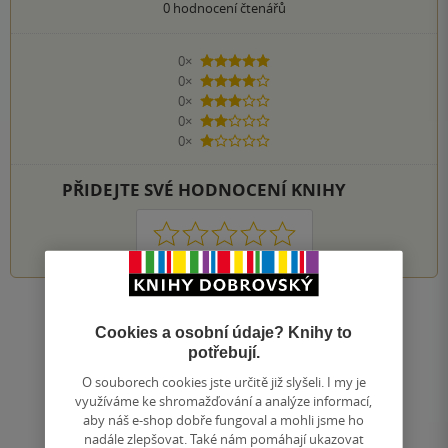
0
hodnocení čtenářů
0×
5 hvězdiček
0×
4 hvězdičky
0×
3 hvězdičky
0×
2 hvězdičky
0×
1 hvezdička
PŘIDEJTE SVÉ HODNOCENÍ KNIHY
1
2
3
4
5
Nahoru
Cookies a osobní údaje? Knihy to
Zobrazeno 20 z 20
potřebují.
1
/ 1
Přejít
O souborech cookies jste určitě již slyšeli. I my je
na
využíváme ke shromažďování a analýze informací,
aby náš e-shop dobře fungoval a mohli jsme ho
stránku
nadále zlepšovat. Také nám pomáhají ukazovat