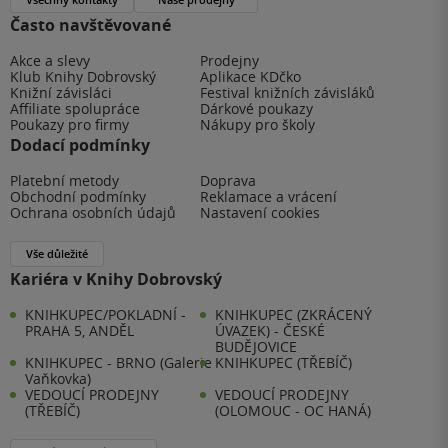
Často navštěvované
Akce a slevy
Prodejny
Klub Knihy Dobrovský
Aplikace KDčko
Knižní závisláci
Festival knižních závisláků
Affiliate spolupráce
Dárkové poukazy
Poukazy pro firmy
Nákupy pro školy
Dodací podmínky
Platební metody
Doprava
Obchodní podmínky
Reklamace a vrácení
Ochrana osobních údajů
Nastavení cookies
Vše důležité
Kariéra v Knihy Dobrovský
KNIHKUPEC/POKLADNÍ -
KNIHKUPEC (ZKRÁCENÝ
PRAHA 5, ANDĚL
ÚVAZEK) - ČESKÉ
BUDĚJOVICE
KNIHKUPEC - BRNO (Galerie
KNIHKUPEC (TŘEBÍČ)
Vaňkovka)
VEDOUCÍ PRODEJNY
VEDOUCÍ PRODEJNY
(TŘEBÍČ)
(OLOMOUC - OC HANÁ)