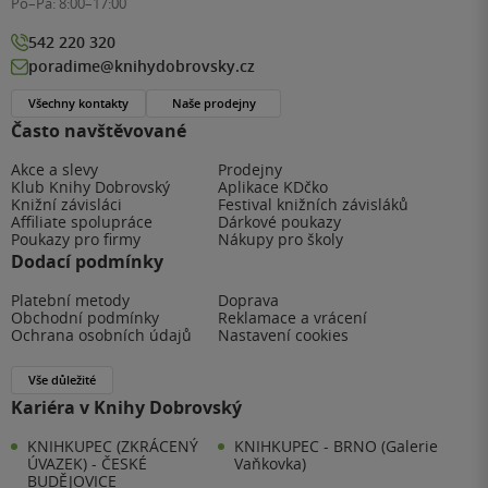
Po–Pá:
8:00–17:00
542 220 320
poradime@knihydobrovsky.cz
Všechny kontakty
Naše prodejny
Často navštěvované
Akce a slevy
Prodejny
Klub Knihy Dobrovský
Aplikace KDčko
Knižní závisláci
Festival knižních závisláků
Affiliate spolupráce
Dárkové poukazy
Poukazy pro firmy
Nákupy pro školy
Dodací podmínky
Platební metody
Doprava
Obchodní podmínky
Reklamace a vrácení
Ochrana osobních údajů
Nastavení cookies
Vše důležité
Kariéra v Knihy Dobrovský
KNIHKUPEC (ZKRÁCENÝ
KNIHKUPEC - BRNO (Galerie
ÚVAZEK) - ČESKÉ
Vaňkovka)
BUDĚJOVICE