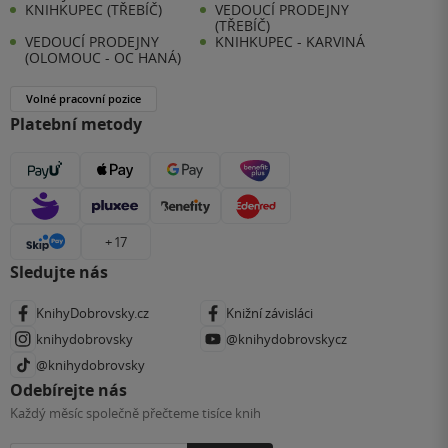
KNIHKUPEC (TŘEBÍČ)
VEDOUCÍ PRODEJNY
(TŘEBÍČ)
VEDOUCÍ PRODEJNY
KNIHKUPEC - KARVINÁ
(OLOMOUC - OC HANÁ)
Volné pracovní pozice
Platební metody
+ 17
Sledujte nás
KnihyDobrovsky.cz
Knižní závisláci
knihydobrovsky
@knihydobrovskycz
@knihydobrovsky
Odebírejte nás
Každý měsíc společně přečteme tisíce knih