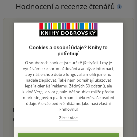
Hodnocení a recenze čtenářů
0.0
z
5
Cookies a osobní údaje? Knihy to
potřebují.
0
hodnocení čtenářů
O souborech cookies jste určitě již slyšeli. I my je
využíváme ke shromažďování a analýze informací,
0×
5 hvězdiček
aby náš e-shop dobře fungoval a mohli jsme ho
0×
4 hvězdičky
nadále zlepšovat. Také nám pomáhají ukazovat
0×
3 hvězdičky
lepší a cílenější reklamu. Žádných 50 odstínů, ale
0×
2 hvězdičky
klidně Vergilia v originále. Váš souhlas může předat
0×
1 hvezdička
marketingovým platformám i některé vaše osobní
údaje. Ale vše bedlivě hlídáme. Jako naši vlastní
PŘIDEJTE SVÉ HODNOCENÍ PRODUKTU
knihovnu!
Zjistit více
Hodnocení našich knihkupců: 0.0 z 5
1
2
3
4
5