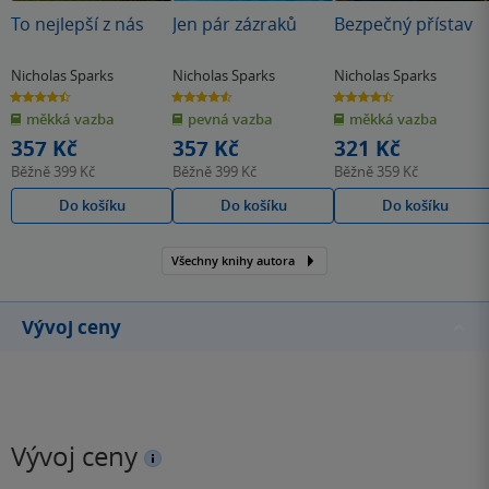
To nejlepší z nás
Jen pár zázraků
Bezpečný přístav
Nicholas Sparks
Nicholas Sparks
Nicholas Sparks
4.5
4.6
4.4
z
z
z
měkká vazba
pevná vazba
měkká vazba
5
5
5
hvězdiček
hvězdiček
hvězdiček
357 Kč
357 Kč
321 Kč
Běžně
399 Kč
Běžně
399 Kč
Běžně
359 Kč
Do košíku
Do košíku
Do košíku
Všechny knihy autora
Vývoj ceny
Vývoj ceny