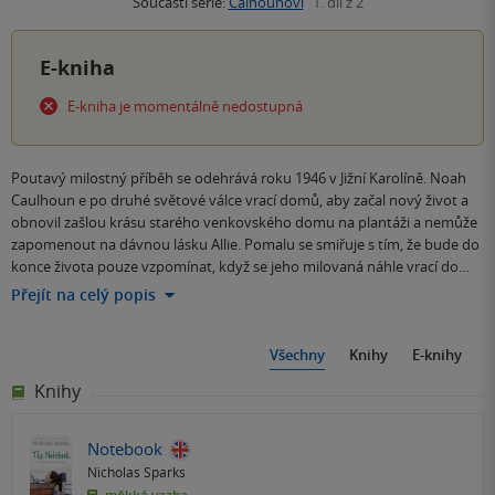
Součástí série:
Calhounovi
1. díl z 2
E-kniha
E-kniha je momentálně nedostupná
Poutavý milostný příběh se odehrává roku 1946 v Jižní Karolíně. Noah
Caulhoun e po druhé světové válce vrací domů, aby začal nový život a
obnovil zašlou krásu starého venkovského domu na plantáži a nemůže
zapomenout na dávnou lásku Allie. Pomalu se smiřuje s tím, že bude do
konce života pouze vzpomínat, když se jeho milovaná náhle vrací do…
Přejít na celý popis
Všechny
Knihy
E-knihy
Knihy
Notebook
Nicholas Sparks