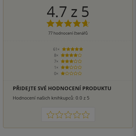
4.7
z
5
77
hodnocení čtenářů
61×
5 hvězdiček
8×
4 hvězdičky
7×
3 hvězdičky
1×
2 hvězdičky
0×
1 hvezdička
PŘIDEJTE SVÉ HODNOCENÍ PRODUKTU
Hodnocení našich knihkupců: 0.0 z 5
1
2
3
4
5