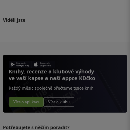
Viděli jste
Knihy, recenze a klubové výhody
ve vaší kapse a naší appce KDčko
Každý měsíc společně přečteme tisíce knih
Více o aplikaci
Více o klubu
Potřebujete s něčím poradit?