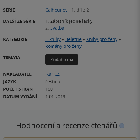
SÉRIE
Calhounovi
1. díl z 2
DALŠÍ ZE SÉRIE
1.
Zápisník jedné lásky
2.
Svatba
KATEGORIE
E-knihy
»
Beletrie
»
Knihy pro ženy
»
Romány pro ženy
TÉMATA
Přidat téma
NAKLADATEL
Ikar CZ
JAZYK
čeština
POČET STRAN
160
DATUM VYDÁNÍ
1.01.2019
Hodnocení a recenze čtenářů