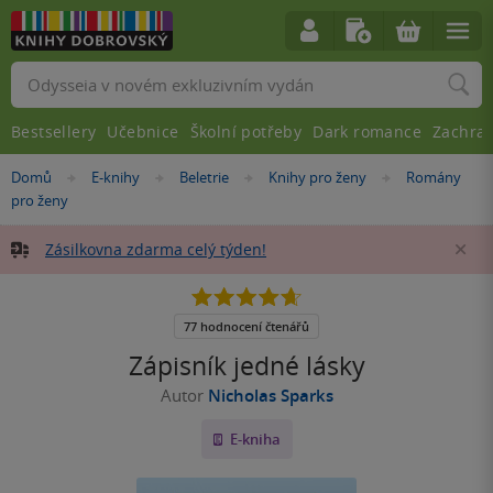
Vyhledávání
Bestsellery
Učebnice
Školní potřeby
Dark romance
Zachra
Nacházíte
Domů
E-knihy
Beletrie
Knihy pro ženy
Romány
»
»
»
»
se
pro ženy
zde:
Zásilkovna zdarma celý týden!
Za
4.7
z
5
77 hodnocení čtenářů
hvězdiček
Zápisník jedné lásky
Autor
Nicholas Sparks
E-kniha