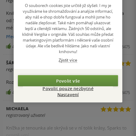
registrovaný uživatel
O souborech cookies jste určitě již slyšeli. I my je
využíváme ke shromažďování a analýze informací,
Knihu jsem četla po shlédnutí filmu a byla to první kniha
aby náš e-shop dobře fungoval a mohli jsme ho
od Sparkse, kterou jsem přečetla. Od té doby patří mezi
nadále zlepšovat. Také nám pomáhají ukazovat
mé oblíbené autory, protože jsou jeho knihy opravdu
lepší a cílenější reklamu. Žádných 50 odstínů, ale
klidně Vergilia v originále. Váš souhlas může předat
krásné.
Přečíst
více
marketingovým platformám i některé vaše osobní
údaje. Ale vše bedlivě hlídáme. Jako naši vlastní
49
Kniha, Ikar, 2013, 9788024923475
knihovnu!
Zjistit více
ŠÁRKA PETZNÁ
registrovaný uživatel
Povolit vše
Rozhodně nejlepší román od Sparkse:)
Povolit pouze nezbytné
49
Kniha, Ikar, 2013, 9788024923475
Nastavení
MICHAELA
registrovaný uživatel
Knížka je tenounka ale skrývá se v ní tolik krásy, Sparks to
prostě umí