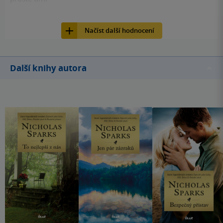
48
Kniha, Ikar, 2013, 9788024923475
Načíst další hodnocení
Další knihy autora