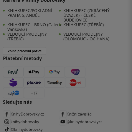
Kariéra v Knihy Dobrovský
KNIHKUPEC/POKLADNÍ -
KNIHKUPEC (ZKRÁCENÝ
PRAHA 5, ANDĚL
ÚVAZEK) - ČESKÉ
BUDĚJOVICE
KNIHKUPEC - BRNO (Galerie
KNIHKUPEC (TŘEBÍČ)
Vaňkovka)
VEDOUCÍ PRODEJNY
VEDOUCÍ PRODEJNY
(TŘEBÍČ)
(OLOMOUC - OC HANÁ)
Volné pracovní pozice
Platební metody
+ 17
Sledujte nás
KnihyDobrovsky.cz
Knižní závisláci
knihydobrovsky
@knihydobrovskycz
@knihydobrovsky