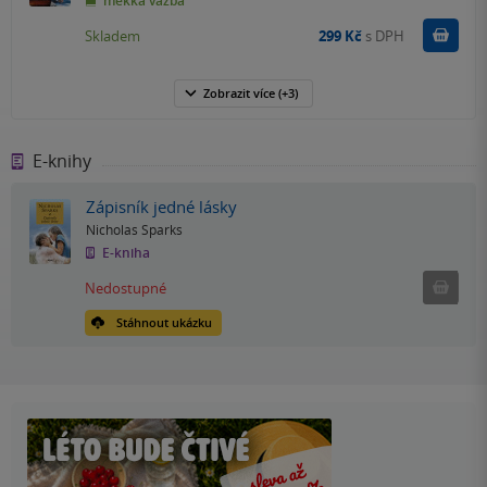
měkká vazba
Do k
Skladem
299 Kč
s DPH
Zobrazit
více
(+3)
E-knihy
Zápisník jedné lásky
Nicholas Sparks
E-kniha
Nedostu
Nedostupné
Stáhnout ukázku