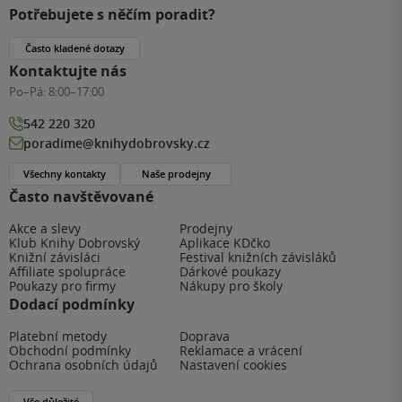
Potřebujete s něčím poradit?
Často kladené dotazy
Kontaktujte nás
Po–Pá:
8:00–17:00
542 220 320
poradime@knihydobrovsky.cz
Všechny kontakty
Naše prodejny
Často navštěvované
Akce a slevy
Prodejny
Klub Knihy Dobrovský
Aplikace KDčko
Knižní závisláci
Festival knižních závisláků
Affiliate spolupráce
Dárkové poukazy
Poukazy pro firmy
Nákupy pro školy
Dodací podmínky
Platební metody
Doprava
Obchodní podmínky
Reklamace a vrácení
Ochrana osobních údajů
Nastavení cookies
Vše důležité