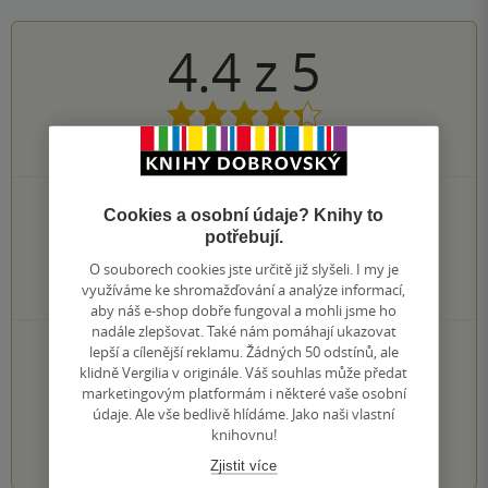
4.4
z
5
11
hodnocení čtenářů
4×
5 hvězdiček
Cookies a osobní údaje? Knihy to
7×
4 hvězdičky
potřebují.
0×
3 hvězdičky
O souborech cookies jste určitě již slyšeli. I my je
0×
2 hvězdičky
využíváme ke shromažďování a analýze informací,
0×
1 hvezdička
aby náš e-shop dobře fungoval a mohli jsme ho
nadále zlepšovat. Také nám pomáhají ukazovat
PŘIDEJTE SVÉ HODNOCENÍ KNIHY
lepší a cílenější reklamu. Žádných 50 odstínů, ale
klidně Vergilia v originále. Váš souhlas může předat
Hodnocení našich knihkupců: 0.0 z 5
marketingovým platformám i některé vaše osobní
údaje. Ale vše bedlivě hlídáme. Jako naši vlastní
knihovnu!
1
2
3
4
5
Zjistit více