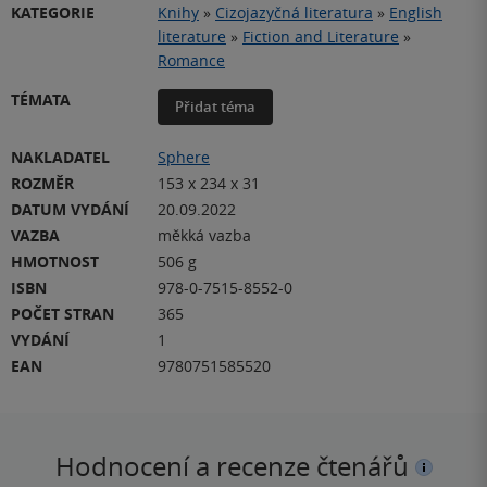
KATEGORIE
Knihy
»
Cizojazyčná literatura
»
English
literature
»
Fiction and Literature
»
Romance
TÉMATA
Přidat téma
NAKLADATEL
Sphere
ROZMĚR
153 x 234 x 31
DATUM VYDÁNÍ
20.09.2022
VAZBA
měkká vazba
HMOTNOST
506 g
ISBN
978-0-7515-8552-0
POČET STRAN
365
VYDÁNÍ
1
EAN
9780751585520
Hodnocení a recenze čtenářů