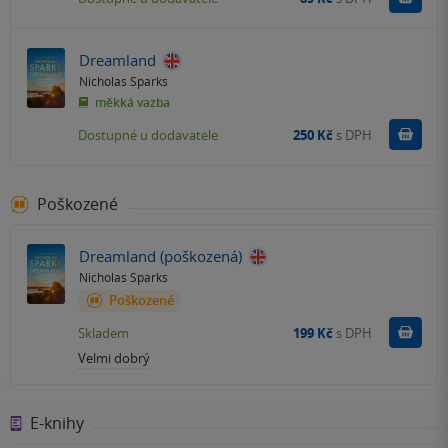
Dreamland
Nicholas Sparks
měkká vazba
Do k
Dostupné u dodavatele
250 Kč
s DPH
Poškozené
Dreamland (poškozená)
Nicholas Sparks
Poškozené
Do k
Skladem
199 Kč
s DPH
Velmi dobrý
E-knihy