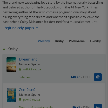
The brand new captivating love story by the internationally bestselling
and beloved author of The Notebook.From the #1 New York Times
bestselling author of The Wish comes a poignant love story about
risking everything for a dream-and whether it's possible to leave the
past behind.Colby Mills once felt destined for a musical career, until…
Přejít na celý popis
Všechny
Knihy
Poškozené
E-knihy
Knihy
Dreamland
Nicholas Sparks
měkká vazba
Do k
Skladem
449 Kč
s DPH
Země snů
Nicholas Sparks
pevná vazba
Do k
Dostupné u dodavatele
89 Kč
s DPH