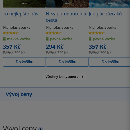
To nejlepší z nás
Nezapomenutelná
Jen pár zázraků
cesta
Nicholas Sparks
Nicholas Sparks
Nicholas Sparks
4.5
4.1
4.6
z
z
z
měkká vazba
pevná vazba
pevná vazba
5
5
5
hvězdiček
hvězdiček
hvězdiček
357 Kč
294 Kč
357 Kč
Běžně
399 Kč
Běžně
329 Kč
Běžně
399 Kč
Do košíku
Do košíku
Do košíku
Všechny knihy autora
Vývoj ceny
Vývoj ceny