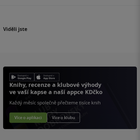
Viděli jste
Knihy, recenze a klubové výhody
ve vaší kapse a naší appce KDčko
Každý měsíc společně přečteme tisíce knih
Více o aplikaci
Více o klubu