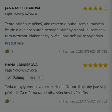
moc jednoduché. Ale nechci nikoho odrazovat, protože co
přišlo málo mě – druhému může vyhovovat. Tentokrát
JANA MELICHAROVÁ
jsem kapesníčky nepotřebovala, ale určitě doporučuji, za
registrovaný uživatel
přečtení 100% stojí.
Tento příběh je pěkný, ake celkem dlouho jsem si myslela,
že jde o dva apsolutně rozdílné příběhy a snažila jsem se v
tom neztratit. Nakonec bylo vše jinak než jak to vypadalo..
Příběh je plný nečekaných zvratů, lásky, zklamání, nemocí
Přečíst
více
a tak dále. Obě hlavní postavy mají své sny, ale zda je sny
13
Kniha, Ikar, 2023, 9788024951782
navždy rozdělí nebo to vše nějak ustojí to už si musíte
přečíst sami.
HANA LANGEROVA
registrovaný uživatel
Zakoupil produkt
Teda to byly emoce a to rozuzlení!! Doporučuji aby jste si ji
přečetli. Za mě má tato kniha všechny hvězdičky.
13
Kniha, Ikar, 2023, 9788024951782