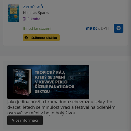
Země snů
Nicholas Sparks
E-kniha
Koupit
Ihned ke stažení
319 Kč
s DPH
Stáhnout ukázku
Jako jediná přežila hromadnou sebevraždu sekty. Po
dvaceti letech se minulost vrací a festival na odlehlém
ostrově se mění v boj o holý život.
Více informací