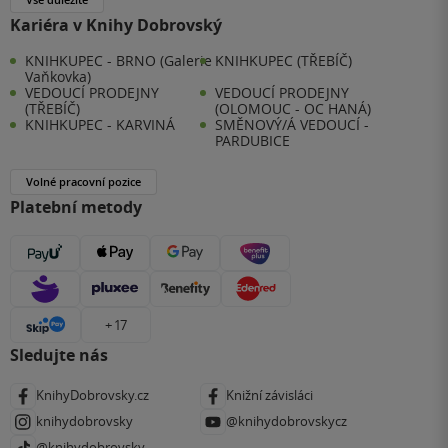
Kariéra v Knihy Dobrovský
KNIHKUPEC - BRNO (Galerie
KNIHKUPEC (TŘEBÍČ)
Vaňkovka)
VEDOUCÍ PRODEJNY
VEDOUCÍ PRODEJNY
(TŘEBÍČ)
(OLOMOUC - OC HANÁ)
KNIHKUPEC - KARVINÁ
SMĚNOVÝ/Á VEDOUCÍ -
PARDUBICE
Volné pracovní pozice
Platební metody
+ 17
Sledujte nás
KnihyDobrovsky.cz
Knižní závisláci
knihydobrovsky
@knihydobrovskycz
@knihydobrovsky