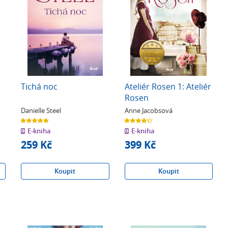
Tichá noc
Ateliér Rosen 1: Ateliér
Rosen
Danielle Steel
Anne Jacobsová
5.0
4.3
z
z
E-kniha
E-kniha
5
5
hvězdiček
hvězdiček
259 Kč
399 Kč
Koupit
Koupit