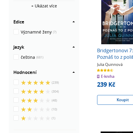
+ Ukázat více
Edice
Významné ženy
(7)
Jazyk
Bridgertonovi 7:
Poznáš to z pol
čeština
(681)
Julia Quinnová
4.5
Hodnocení
z
E-kniha
5
hvězdiček
5
(239)
239 Kč
z
4
(304)
5
z
hvězdiček
Koupit
3
(48)
5
z
hvězdiček
2
(10)
5
z
hvězdiček
1
(1)
5
z
hvězdiček
5