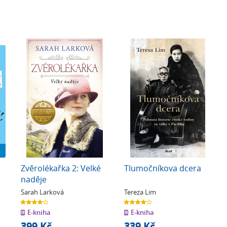
Zvěrolékařka 2: Velké
Tlumočníkova dcera
naděje
Sarah Larková
Tereza Lim
4.1
4.0
z
z
E-kniha
E-kniha
5
5
hvězdiček
hvězdiček
399 Kč
339 Kč