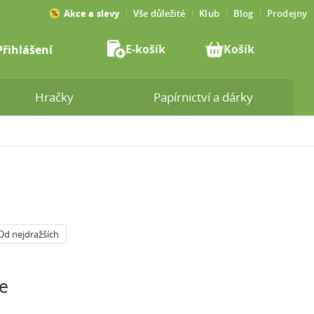
Akce a slevy
Vše důležité
Klub
Blog
Prodejny
E-košík
Košík
Přihlášení
Hračky
Papírnictví a dárky
Od nejdražších
e