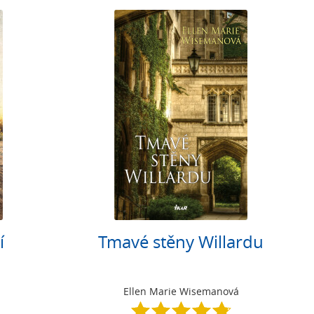
í
Tmavé stěny Willardu
Ellen Marie Wisemanová
4.8