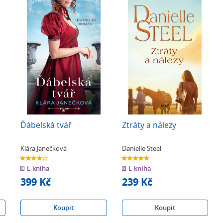
Ďábelská tvář
Ztráty a nálezy
Klára Janečková
Danielle Steel
4.0
5.0
z
z
E-kniha
E-kniha
5
5
hvězdiček
hvězdiček
399 Kč
239 Kč
Koupit
Koupit