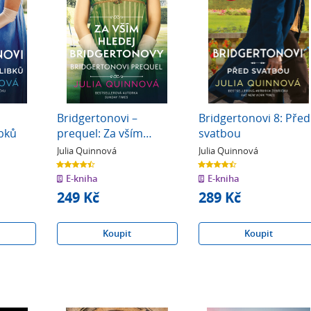
Bridgertonovi –
Bridgertonovi 8: Před
ibků
prequel: Za vším
svatbou
hledej Bridgertonovy
Julia Quinnová
Julia Quinnová
4.5
4.5
z
z
E-kniha
E-kniha
5
5
hvězdiček
hvězdiček
249 Kč
289 Kč
Koupit
Koupit