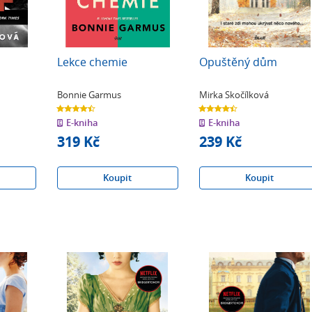
Lekce chemie
Opuštěný dům
Bonnie Garmus
Mirka Skočílková
4.5
4.4
z
z
E-kniha
E-kniha
5
5
hvězdiček
hvězdiček
319 Kč
239 Kč
Koupit
Koupit