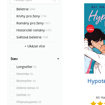
Beletrie
(634)
Knihy pro ženy
(176)
Romány pro ženy
(167)
Historické romány
(147)
Světová beletrie
(109)
+ Ukázat více
Stav
Longseller
(2)
Novinka
(0)
Hypoté
Bestseller
(0)
Dobrá sleva
(0)
Defekt
(0)
Ali H
Připravujeme
(0)