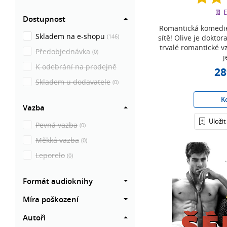
E
Dostupnost
Romantická komedie,
Skladem na e-shopu
(146)
sítě! Olive je dokto
trvalé romantické vz
Předobjednávka
(0)
j
K odebrání na prodejně
28
Skladem u dodavatele
(0)
K
Vazba
Uloži
Pevná vazba
(0)
Měkká vazba
(0)
Leporelo
(0)
Formát audioknihy
Míra poškození
Autoři