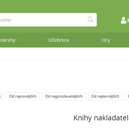
ioknihy
Učebnice
Hry
e
Od nejnovějších
Od nejprodávanějších
Od nejlevnějších
Knihy nakladatel