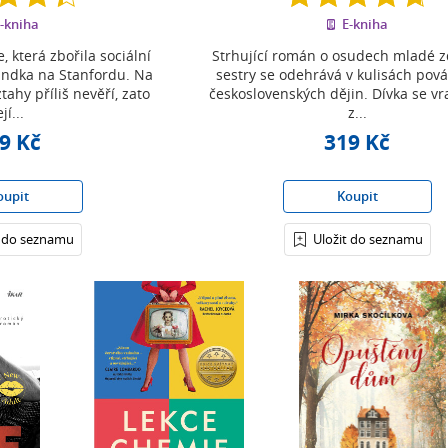
z
z
-kniha
E-kniha
5
5
hvězdiček
hvězdiček
 která zbořila sociální
Strhující román o osudech mladé z
randka na Stanfordu. Na
sestry se odehrává v kulisách pov
tahy příliš nevěří, zato
československých dějin. Dívka se v
ejí...
z...
9 Kč
319 Kč
oupit
Koupit
t do seznamu
Uložit do seznamu