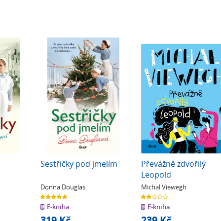
Sestřičky pod jmelím
Převážně zdvořilý
Leopold
Donna Douglas
Michal Viewegh
4.8
1.9
z
z
E-kniha
E-kniha
5
5
hvězdiček
hvězdiček
319 Kč
239 Kč