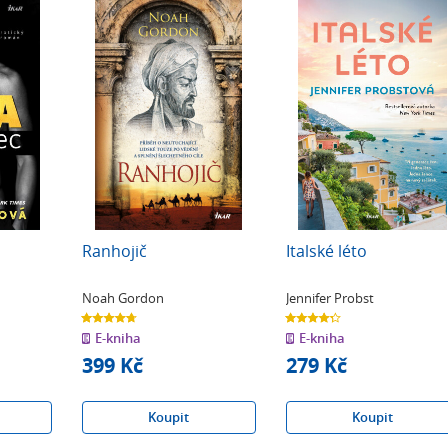
Ranhojič
Italské léto
Noah Gordon
Jennifer Probst
4.7
4.3
z
z
E-kniha
E-kniha
5
5
hvězdiček
hvězdiček
399 Kč
279 Kč
Koupit
Koupit