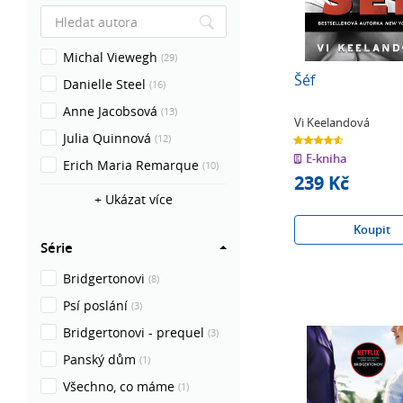
Michal Viewegh
(29)
Šéf
Danielle Steel
(16)
Anne Jacobsová
(13)
Vi Keelandová
Julia Quinnová
(12)
4.6
z
E-kniha
5
Erich Maria Remarque
(10)
hvězdiček
239 Kč
+ Ukázat více
Koupit
Série
Bridgertonovi
(8)
Psí poslání
(3)
Bridgertonovi - prequel
(3)
Panský dům
(1)
Všechno, co máme
(1)