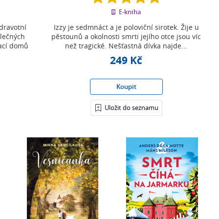
z
E-kniha
5
hvězdiček
dravotní
Izzy je sedmnáct a je poloviční sirotek. Žije u
álečných
pěstounů a okolnosti smrti jejího otce jsou víc
rací domů
než tragické. Nešťastná dívka najde...
249 Kč
Koupit
Uložit do seznamu