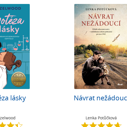
za lásky
Návrat nežádouc
azelwood
Lenka Potůčková
4.4
4.7