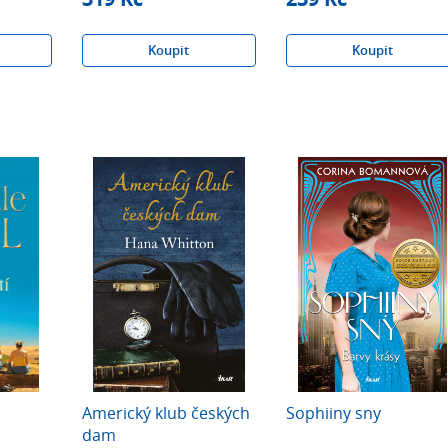
Koupit
Koupit
Americký klub českých
Sophiiny sny
dam