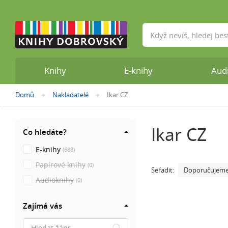
Vyhledávání
Knihy
E-knihy
Aud
Nacházíte
Domů
Nakladatelé
Ikar CZ
»
»
se
zde:
Ikar CZ
Co hledáte?
E-knihy
(688)
Papírové knihy
(0)
Doporučujem
Seřadit:
Audioknihy
(0)
Zajímá vás