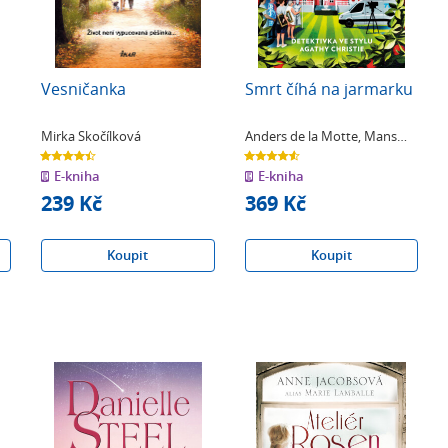
Vesničanka
Smrt číhá na jarmarku
Mirka Skočílková
Anders de la Motte
,
Mans
Nilsson
4.4
4.6
z
z
E-kniha
E-kniha
5
5
hvězdiček
hvězdiček
239 Kč
369 Kč
Koupit
Koupit