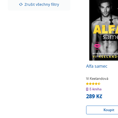
hvězdiček
Zrušit všechny filtry
Alfa samec
Vi Keelandová
4.6
z
E-kniha
5
hvězdiček
289 Kč
Koupit