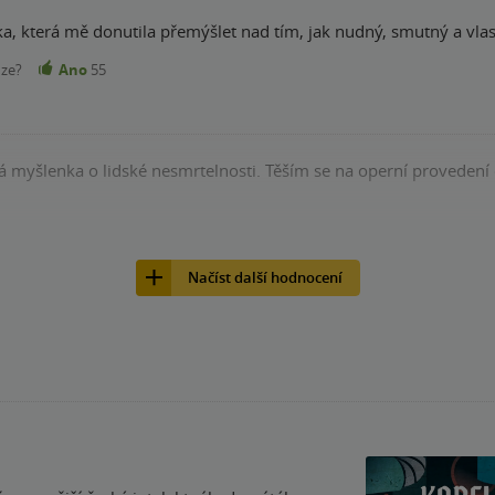
a, která mě donutila přemýšlet nad tím, jak nudný, smutný a vlast
nze?
Ano
55
 myšlenka o lidské nesmrtelnosti. Těším se na operní proveden
nze?
Ano
25
Načíst další hodnocení