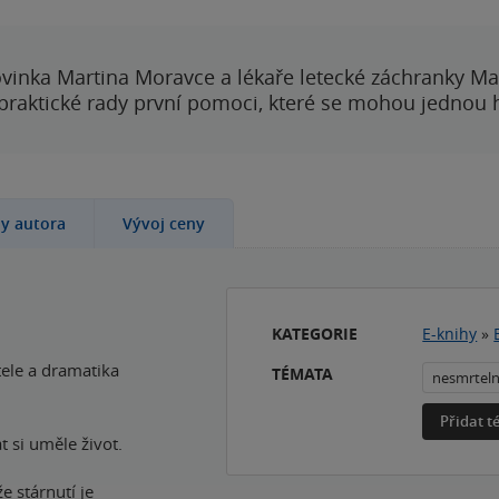
vinka Martina Moravce a lékaře letecké záchranky Ma
 praktické rady první pomoci, které se mohou jednou
hy autora
Vývoj ceny
KATEGORIE
E-knihy
»
ele a dramatika
TÉMATA
nesmrtel
Přidat 
 si uměle život.
e stárnutí je