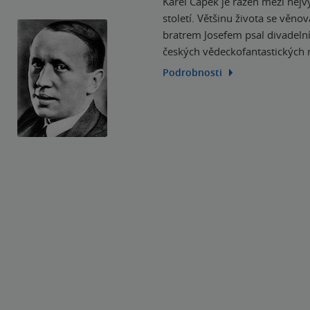
Karel Čapek je řazen mezi nejv
století. Většinu života se věnov
bratrem Josefem psal divadelní 
českých vědeckofantastických
Podrobnosti