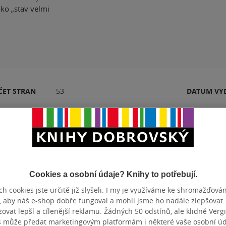
ako „stav velmi
ČET STRAN
53
DATUM VY
Hodnocení a recenze čtenářů
Cookies a osobní údaje? Knihy to potřebují.
h cookies jste určitě již slyšeli. I my je využíváme ke shromažďován
k
PŘIDEJTE SVÉ HODNOCENÍ PRODUKTU
, aby náš e-shop dobře fungoval a mohli jsme ho nadále zlepšovat
vat lepší a cílenější reklamu. Žádných 50 odstínů, ale klidně Vergil
Hodnocení našich knihkupců: 0.0 z 5
s může předat marketingovým platformám i některé vaše osobní úda