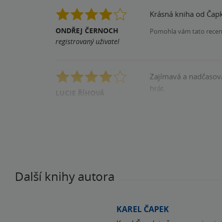
Krásná kniha od Čapk
ONDŘEJ ČERNOCH
Pomohla vám tato rece
registrovaný uživatel
Zajímavá a nadčasová
hrát.
LUCIE ŘÍHOVÁ
registrovaný uživatel
Pomohla vám tato rece
Další knihy autora
KAREL ČAPEK