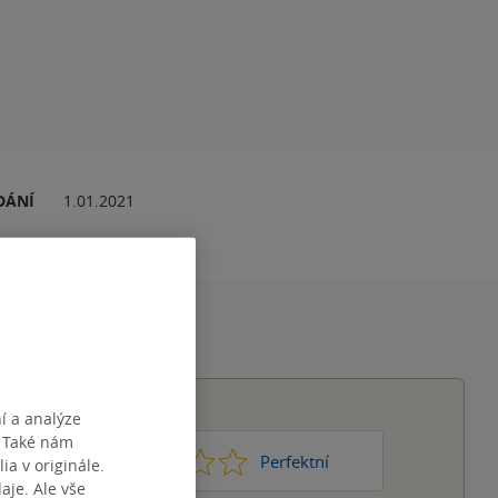
DÁNÍ
1.01.2021
í a analýze
. Také nám
1
2
3
4
5
Nic moc
Perfektní
ia v originále.
je. Ale vše