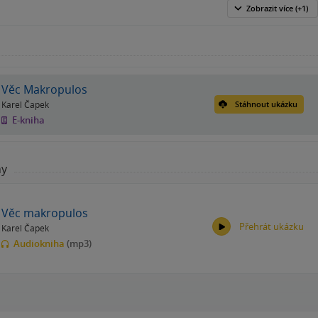
Zobrazit
více
(+1)
Věc Makropulos
Karel Čapek
Stáhnout ukázku
E-kniha
hy
Věc makropulos
Přehrát ukázku
Karel Čapek
Audiokniha
(mp3)
00:00
00:00