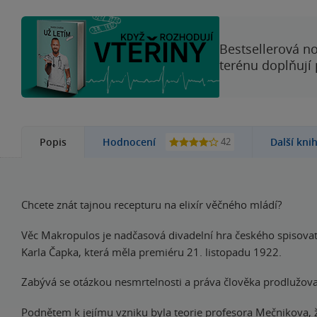
Bestsellerová no
terénu doplňují
42
Popis
Hodnocení
Další kni
Chcete znát tajnou recepturu na elixír věčného mládí?
Věc Makropulos je nadčasová divadelní hra českého spisovat
Karla Čapka, která měla premiéru 21. listopadu 1922.
Zabývá se otázkou nesmrtelnosti a práva člověka prodlužovat
Podnětem k jejímu vzniku byla teorie profesora Mečnikova, ž