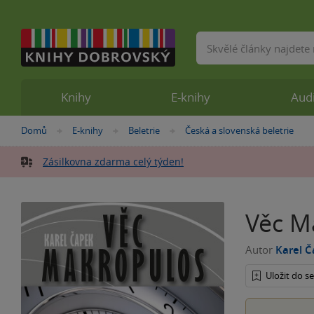
Vyhledávání
Knihy
E-knihy
Aud
Nacházíte
Domů
E-knihy
Beletrie
Česká a slovenská beletrie
»
»
»
se
zde:
Zásilkovna zdarma celý týden!
Věc M
Autor
Karel 
Uložit do 