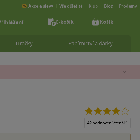
Akce a slevy
Vše důležité
Klub
Blog
Prodejny
E-košík
Košík
Přihlášení
Hračky
Papírnictví a dárky
Zav
4.1
z
5
42 hodnocení čtenářů
hvězd