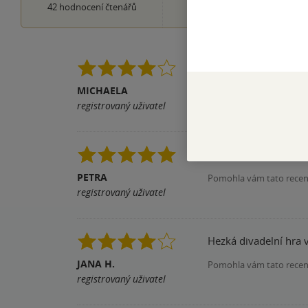
2×
42
hodnocení čtenářů
1 hvezdička
Příběh který vás donut
MICHAELA
Pomohla vám tato rece
registrovaný uživatel
Další krásná divadeln
PETRA
Pomohla vám tato rece
registrovaný uživatel
Hezká divadelní hra 
JANA H.
Pomohla vám tato rece
registrovaný uživatel