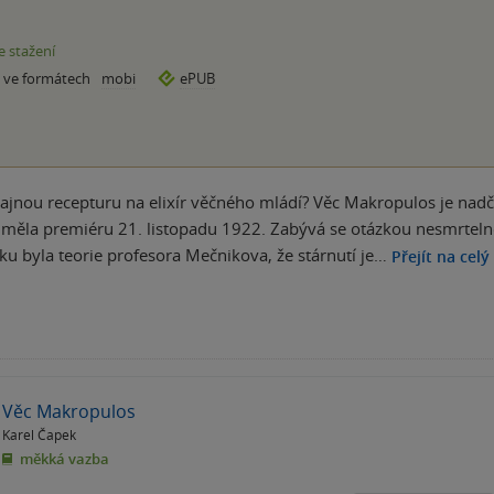
e stažení
e ve formátech
mobi
ePUB
tajnou recepturu na elixír věčného mládí? Věc Makropulos je nadč
 měla premiéru 21. listopadu 1922. Zabývá se otázkou nesmrtelno
iku byla teorie profesora Mečnikova, že stárnutí je…
Přejít na celý
Věc Makropulos
Karel Čapek
měkká vazba