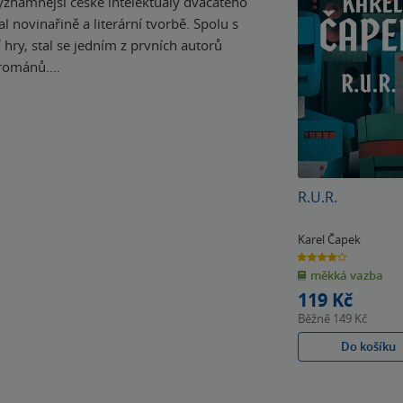
ýznamnější české intelektuály dvacátého
al novinařině a literární tvorbě. Spolu s
hry, stal se jedním z prvních autorů
 románů.…
R.U.R.
Karel Čapek
4.2
z
měkká vazba
5
hvězdiček
119 Kč
Běžně
149 Kč
Do košíku