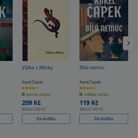
Následu
Válka s Mloky
Bílá nemoc
Karel Čapek
Karel Čapek
4.2
4.3
z
z
pevná vazba
měkká vazba
5
5
hvězdiček
hvězdiček
209 Kč
119 Kč
Běžně
269 Kč
Běžně
149 Kč
Do košíku
Do košíku