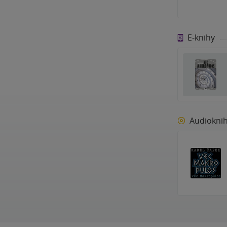
E-knihy
Audiokni