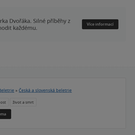
rka Dvořáka. Silné příběhy z
Více informací
 hodit každému.
Beletrie
»
Česká a slovenská beletrie
nost
život a smrt
téma