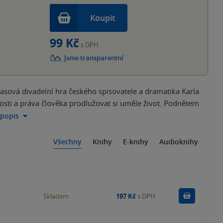
Koupit
99 Kč
s DPH
Jsme transparentní
asová divadelní hra českého spisovatele a dramatika Karla
sti a práva člověka prodlužovat si uměle život. Podnětem
 popis
Všechny
Knihy
E-knihy
Audioknihy
Do košík
Skladem
197 Kč
s DPH