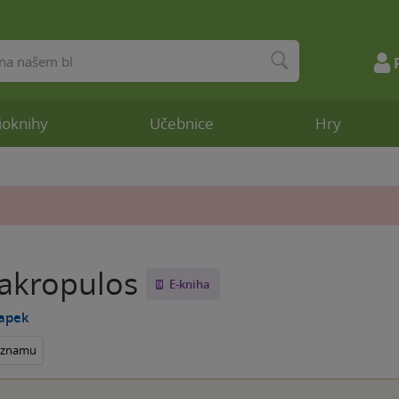
ioknihy
Učebnice
Hry
akropulos
E-kniha
Čapek
seznamu