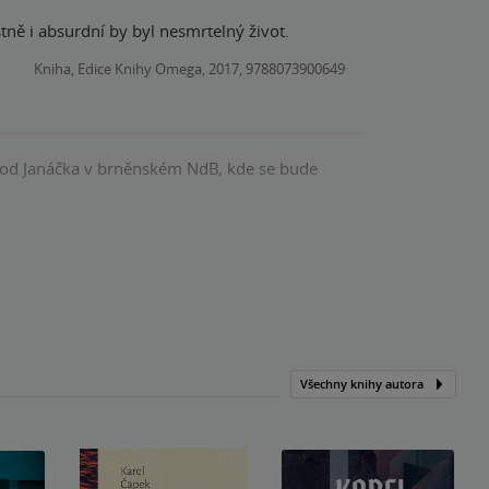
ně i absurdní by byl nesmrtelný život.
Kniha, Edice Knihy Omega, 2017, 9788073900649
í od Janáčka v brněnském NdB, kde se bude
Kniha, Artur, 2015, 9788074830358
Všechny knihy autora