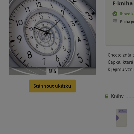
E-kniha
Ihned k
Kniha j
Chcete znát 
Čapka, která
k jejímu vzn
Stáhnout ukázku
Knihy