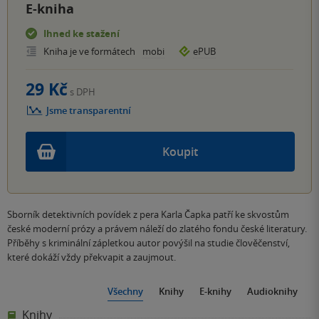
E-kniha
Ihned ke stažení
Kniha je ve formátech
mobi
ePUB
29 Kč
s DPH
Jsme transparentní
Koupit
Sborník detektivních povídek z pera Karla Čapka patří ke skvostům
české moderní prózy a právem náleží do zlatého fondu české literatury.
Příběhy s kriminální zápletkou autor povýšil na studie člověčenství,
které dokáží vždy překvapit a zaujmout.
Všechny
Knihy
E-knihy
Audioknihy
Knihy