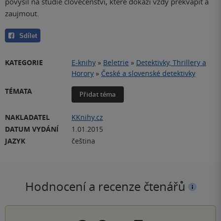
povýšil na studie člověčenství, které dokáží vždy překvapit a
zaujmout.
Sdílet
KATEGORIE
E-knihy
»
Beletrie
»
Detektivky, Thrillery a
Horory
»
České a slovenské detektivky
TÉMATA
Přidat téma
NAKLADATEL
KKnihy.cz
DATUM VYDÁNÍ
1.01.2015
JAZYK
čeština
Hodnocení a recenze čtenářů