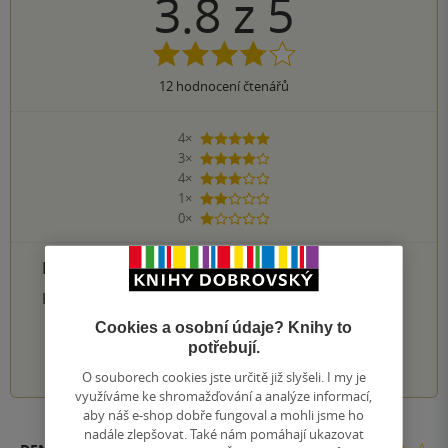
3.8
z
5
12
hodnocení čtenářů
4×
5 hvězdiček
3×
4 hvězdičky
4×
3 hvězdičky
1×
2 hvězdičky
0×
1 hvezdička
PŘIDEJTE SVÉ HODNOCENÍ PRODUKTU
Hodnocení našich knihkupců: 0.0 z 5
Cookies a osobní údaje? Knihy to
potřebují.
1
2
3
4
5
O souborech cookies jste určitě již slyšeli. I my je
využíváme ke shromažďování a analýze informací,
aby náš e-shop dobře fungoval a mohli jsme ho
nadále zlepšovat. Také nám pomáhají ukazovat