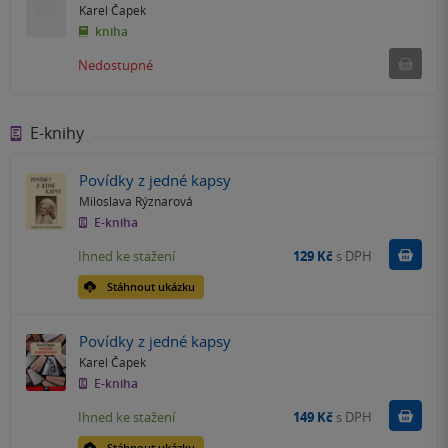
Karel Čapek
kniha
Ned
Nedostupné
E-knihy
Povídky z jedné kapsy
Miloslava Rýznarová
E-kniha
Koupit
Ihned ke stažení
129 Kč
s DPH
Stáhnout ukázku
Povídky z jedné kapsy
Karel Čapek
E-kniha
Koupit
Ihned ke stažení
149 Kč
s DPH
Stáhnout ukázku