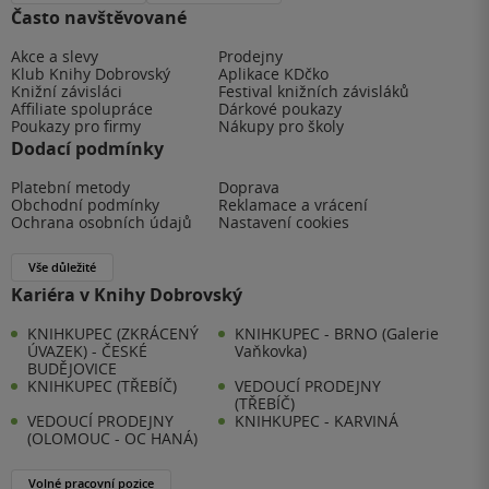
Často navštěvované
Akce a slevy
Prodejny
Klub Knihy Dobrovský
Aplikace KDčko
Knižní závisláci
Festival knižních závisláků
Affiliate spolupráce
Dárkové poukazy
Poukazy pro firmy
Nákupy pro školy
Dodací podmínky
Platební metody
Doprava
Obchodní podmínky
Reklamace a vrácení
Ochrana osobních údajů
Nastavení cookies
Vše důležité
Kariéra v Knihy Dobrovský
KNIHKUPEC (ZKRÁCENÝ
KNIHKUPEC - BRNO (Galerie
ÚVAZEK) - ČESKÉ
Vaňkovka)
BUDĚJOVICE
KNIHKUPEC (TŘEBÍČ)
VEDOUCÍ PRODEJNY
(TŘEBÍČ)
VEDOUCÍ PRODEJNY
KNIHKUPEC - KARVINÁ
(OLOMOUC - OC HANÁ)
Volné pracovní pozice