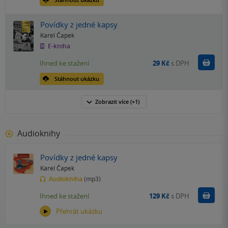
Povídky z jedné kapsy
Karel Čapek
E-kniha
Koupit
Ihned ke stažení
29 Kč
s DPH
Stáhnout ukázku
Zobrazit
více
(+1)
Audioknihy
Povídky z jedné kapsy
Karel Čapek
Audiokniha
(mp3)
Koupit
Ihned ke stažení
129 Kč
s DPH
Přehrát ukázku