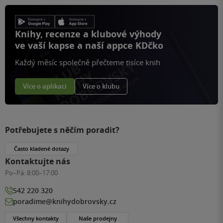
Knihy, recenze a klubové výhody
ve vaší kapse a naší appce KDčko
Každý měsíc společně přečteme tisíce knih
Více o aplikaci
Více o klubu
Potřebujete s něčím poradit?
Často kladené dotazy
Kontaktujte nás
Po–Pá:
8:00–17:00
542 220 320
poradime@knihydobrovsky.cz
Všechny kontakty
Naše prodejny