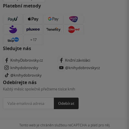
Platební metody
+ 17
Sledujte nás
KnihyDobrovsky.cz
Knižní závisláci
knihydobrovsky
@knihydobrovskycz
@knihydobrovsky
Odebírejte nás
Každý měsíc společně přečteme tisíce knih
Odebírat
Tento web je chráněn službou reCAPTCHA a platí pro něj