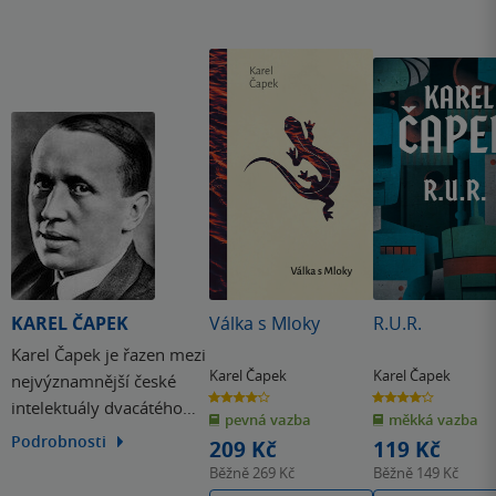
KAREL ČAPEK
Válka s Mloky
R.U.R.
Karel Čapek je řazen mezi
Karel Čapek
Karel Čapek
nejvýznamnější české
4.2
4.2
intelektuály dvacátého
z
z
pevná vazba
měkká vazba
5
5
hvězdiček
hvězdiček
století. Většinu života se
Podrobnosti
209 Kč
119 Kč
věnoval novinařině a
Běžně
269 Kč
Běžně
149 Kč
literární tvorbě. Spolu s