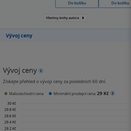
Do košíku
Do košíku
bratrem Josefem psal
divadelní hry, stal se
Všechny knihy autora
jedním z prvních autorů
českých
vědeckofantastických
Vývoj ceny
románů.…
Vývoj ceny
Získejte přehled o vývoji ceny za posledních 60 dní.
29 Kč
Maloobchodní cena
Minimální prodejní cena: