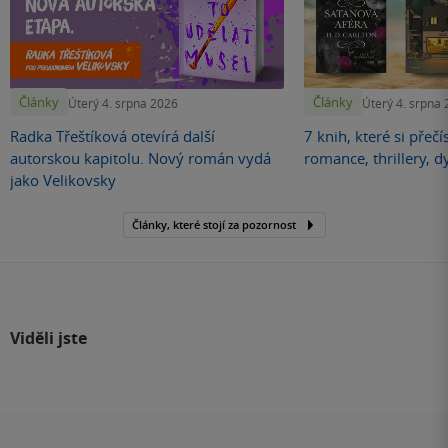
Články
Články
Úterý 4. srpna 2026
Úterý 4. srpna
Radka Třeštíková otevírá další
7 knih, které si přečí
autorskou kapitolu. Nový román vydá
romance, thrillery, d
jako Velikovsky
Články, které stojí za pozornost
Viděli jste