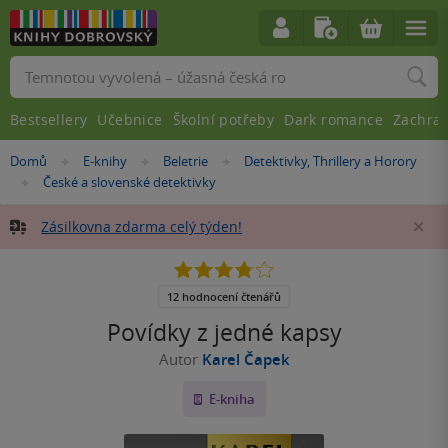
Vyhledávání
Bestsellery
Učebnice
Školní potřeby
Dark romance
Zachra
Nacházíte
Domů
E-knihy
Beletrie
Detektivky, Thrillery a Horory
»
»
»
se
České a slovenské detektivky
»
zde:
Zásilkovna zdarma celý týden!
Za
3.8
z
5
12 hodnocení čtenářů
hvězdiček
Povídky z jedné kapsy
Autor
Karel Čapek
E-kniha