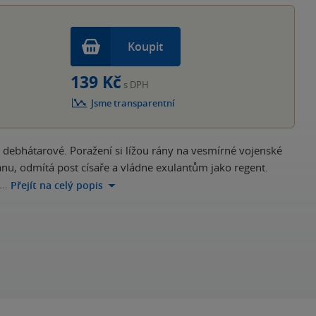
Koupit
139 Kč
s DPH
Jsme transparentní
debhátarové. Poražení si lížou rány na vesmírné vojenské
u, odmítá post císaře a vládne exulantům jako regent.
y…
Přejít na celý popis