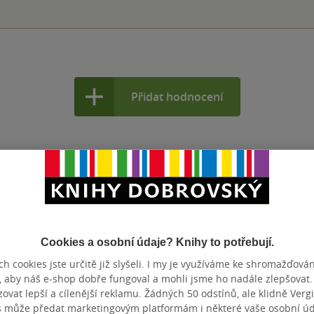
Přidat hodnocení
Cookies a osobní údaje? Knihy to potřebují.
h cookies jste určitě již slyšeli. I my je využíváme ke shromažďován
, aby náš e-shop dobře fungoval a mohli jsme ho nadále zlepšovat
vat lepší a cílenější reklamu. Žádných 50 odstínů, ale klidně Vergil
s může předat marketingovým platformám i některé vaše osobní úda