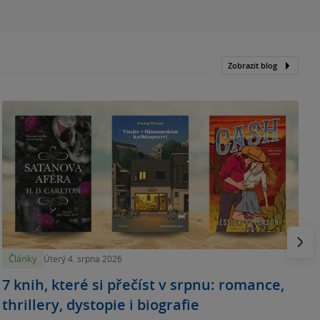
Zobrazit blog
N
p
Násled
Články
Úterý 4. srpna 2026
7 knih, které si přečíst v srpnu: romance,
thrillery, dystopie i biografie