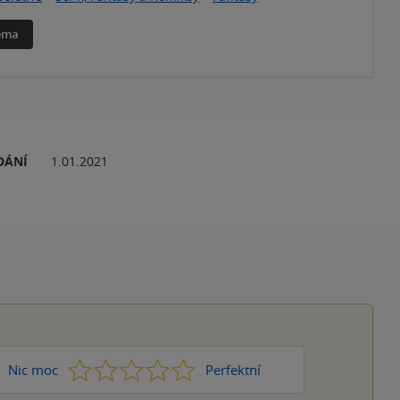
téma
DÁNÍ
1.01.2021
1
2
3
4
5
Nic moc
Perfektní