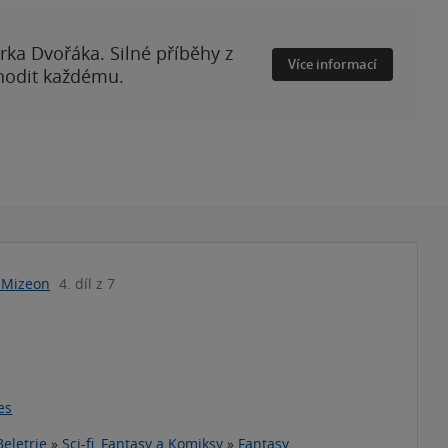
rka Dvořáka. Silné příběhy z
Více informací
 hodit každému.
 Mizeon
4. díl z 7
es
Beletrie
»
Sci-fi, Fantasy a Komiksy
»
Fantasy