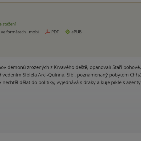
e stažení
e ve formátech
mobi
PDF
ePUB
v démonů zrozených z Krvavého deště, opanovali Staří bohové, 
 vedením Sibiela Arci-Quinna. Sibi, poznamenaný pobytem Chřtán
 nechtěl dělat do politiky, vyjednává s draky a kuje pikle s agent