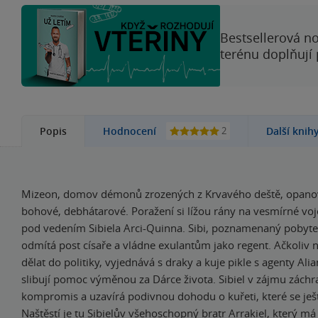
Bestsellerová no
terénu doplňují
2
Popis
Hodnocení
Další knih
Mizeon, domov démonů zrozených z Krvavého deště, opanova
bohové, debhátarové. Poražení si lížou rány na vesmírné vo
pod vedením Sibiela Arci-Quinna. Sibi, poznamenaný pobyt
odmítá post císaře a vládne exulantům jako regent. Ačkoliv 
dělat do politiky, vyjednává s draky a kuje pikle s agenty Alia
slibují pomoc výměnou za Dárce života. Sibiel v zájmu záchr
kompromis a uzavírá podivnou dohodu o kuřeti, které se ješt
Naštěstí je tu Sibielův všehoschopný bratr Arrakiel, který m