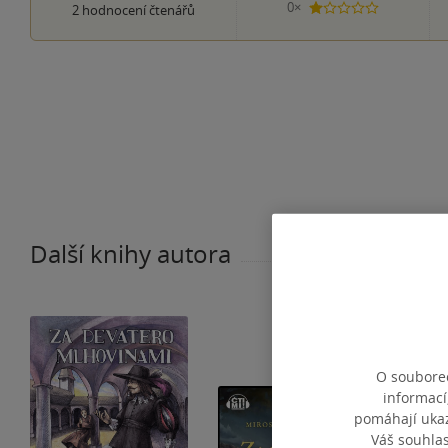
0×
2
hodnocení čtenářů
1 hvezdička
Další knihy autora
O souborec
informací
pomáhají ukazo
Váš souhla