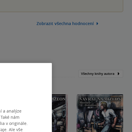
Zobrazit všechna hodnocení
Všechny knihy autora
í a analýze
. Také nám
ia v originále.
je. Ale vše