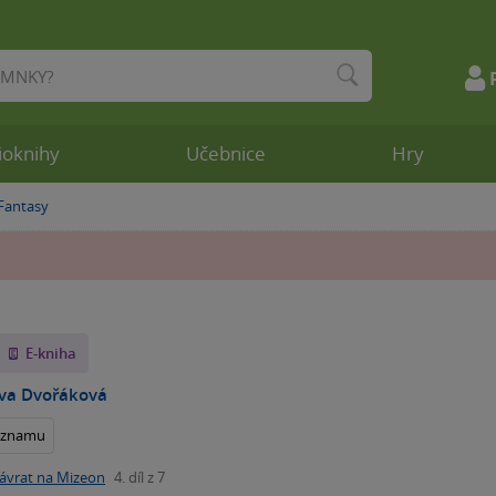
ioknihy
Učebnice
Hry
Fantasy
»
E-kniha
ava Dvořáková
seznamu
ávrat na Mizeon
4. díl z 7