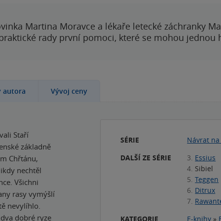
vinka Martina Moravce a lékaře letecké záchranky Ma
 praktické rady první pomoci, které se mohou jednou
y autora
Vývoj ceny
li Staří
SÉRIE
Návrat na
jenské základně
DALŠÍ ZE SÉRIE
3.
Essius
em Chřtánu,
4.
Sibiel
nikdy nechtěl
5.
Teggen
nce. Všichni
6.
Ditrux
any rasy vymýšlí
7.
Rawant
ě nevylíhlo.
á dva dobré ryze
KATEGORIE
E-knihy
»