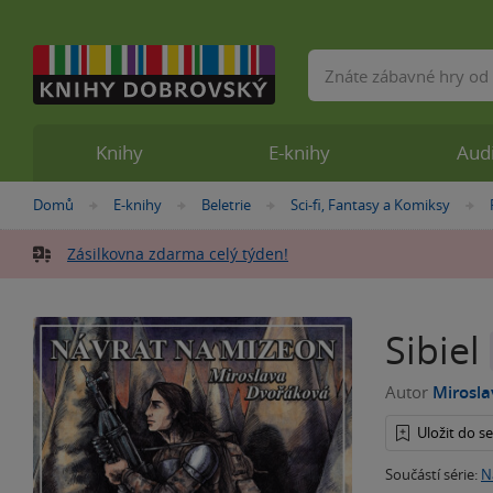
Vyhledávání
Knihy
E-knihy
Aud
Nacházíte
Domů
E-knihy
Beletrie
Sci-fi, Fantasy a Komiksy
»
»
»
se
zde:
Zásilkovna zdarma celý týden!
Sibiel
Autor
Mirosl
Uložit do 
Součástí série:
N