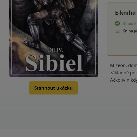
E-kniha
Ihned k
Kniha j
Mizeon, domo
základně pod
Ačkoliv nikdy
Stáhnout ukázku