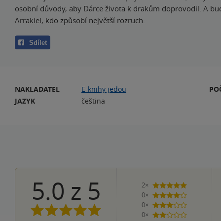
osobní důvody, aby Dárce života k drakům doprovodil. A bu
Arrakiel, kdo způsobí největší rozruch.
Sdílet
NAKLADATEL
E-knihy jedou
PO
JAZYK
čeština
5.0
z
5
2×
5 hvězdiček
0×
4 hvězdičky
0×
3 hvězdičky
0×
2 hvězdičky