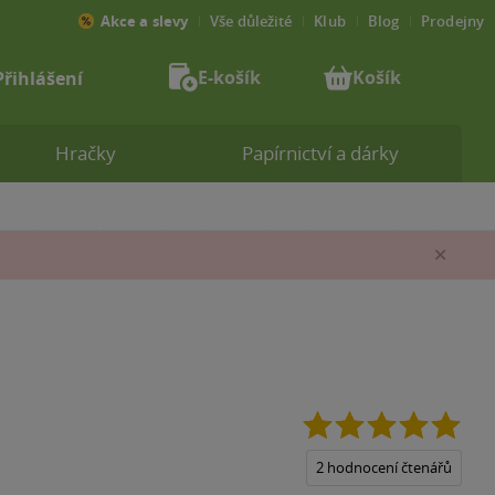
Akce a slevy
Vše důležité
Klub
Blog
Prodejny
E-košík
Košík
Přihlášení
Hračky
Papírnictví a dárky
Zav
5.0
z
5
2 hodnocení čtenářů
hvěz