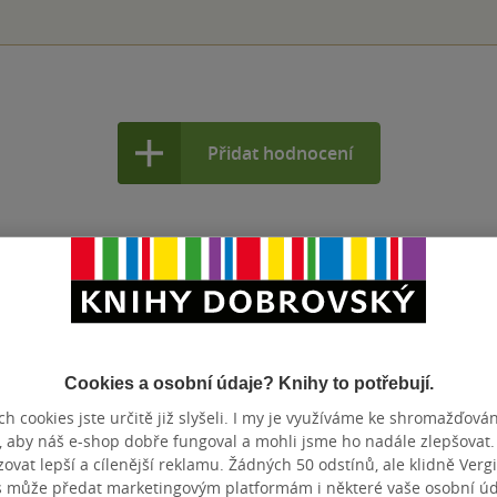
Přidat hodnocení
Cookies a osobní údaje? Knihy to potřebují.
h cookies jste určitě již slyšeli. I my je využíváme ke shromažďován
, aby náš e-shop dobře fungoval a mohli jsme ho nadále zlepšovat
vat lepší a cílenější reklamu. Žádných 50 odstínů, ale klidně Vergil
s může předat marketingovým platformám i některé vaše osobní úda