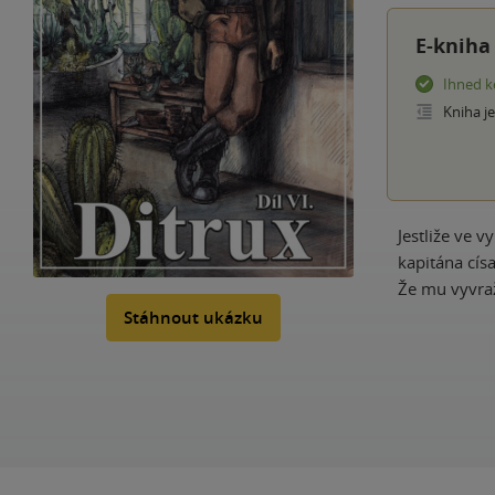
E-kniha
Ihned k
Kniha j
Jestliže ve 
kapitána cís
Že mu vyvraž
Stáhnout ukázku