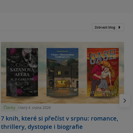
Zobrazit blog
N
p
Násled
Články
Úterý 4. srpna 2026
7 knih, které si přečíst v srpnu: romance,
thrillery, dystopie i biografie