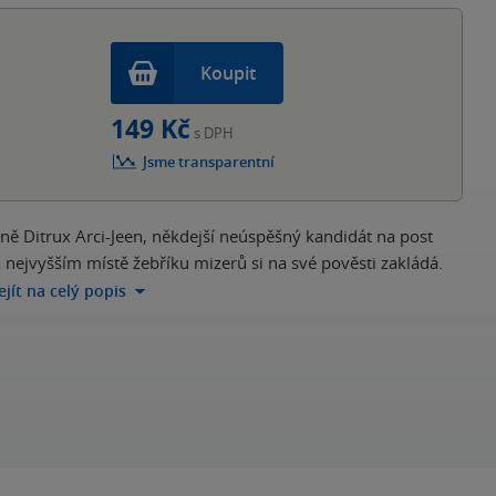
Koupit
149 Kč
s DPH
Jsme transparentní
ně Ditrux Arci-Jeen, někdejší neúspěšný kandidát na post
 nejvyšším místě žebříku mizerů si na své pověsti zakládá.
ejít na celý popis