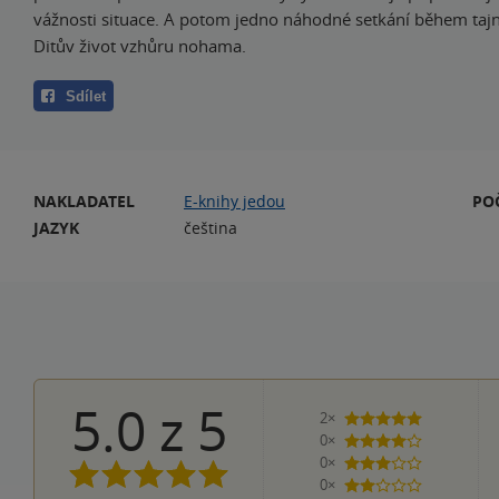
vážnosti situace. A potom jedno náhodné setkání během tajn
Ditův život vzhůru nohama.
Sdílet
NAKLADATEL
E-knihy jedou
PO
JAZYK
čeština
5.0
z
5
2×
5 hvězdiček
0×
4 hvězdičky
0×
3 hvězdičky
0×
2 hvězdičky