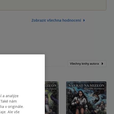
Zobrazit všechna hodnocení
Všechny knihy autora
í a analýze
. Také nám
ia v originále.
je. Ale vše