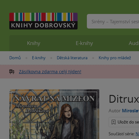
Vyhledávání
Knihy
E-knihy
Aud
Nacházíte
Domů
E-knihy
Dětská literatura
Knihy pro mládež
»
»
»
se
zde:
Zásilkovna zdarma celý týden!
Ditru
Autor
Mirosl
Uložit do 
Součástí série:
N