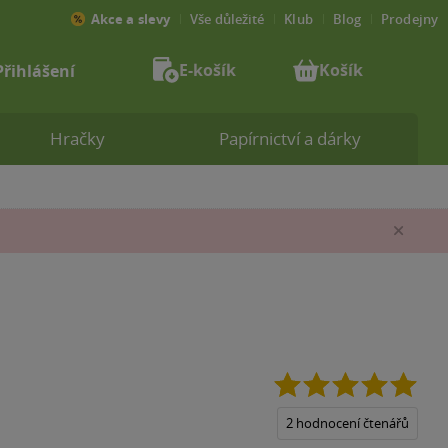
Akce a slevy
Vše důležité
Klub
Blog
Prodejny
E-košík
Košík
Přihlášení
Hračky
Papírnictví a dárky
Zav
5.0
z
5
2 hodnocení čtenářů
hvěz