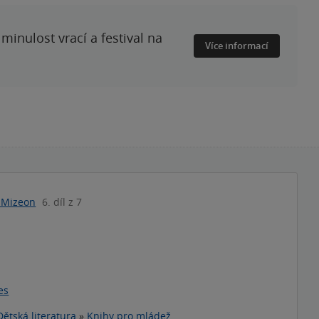
minulost vrací a festival na
Více informací
 Mizeon
6. díl z 7
es
Dětská literatura
»
Knihy pro mládež