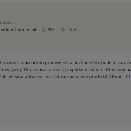
e stažení
e ve formátech
mobi
PDF
ePUB
vyhrocené situaci někdo pronese něco nevhodného, bude to zaruče
ařovy gardy. Ditova prostořekost je šperkem i štítem. Umístěný na
dili většinu příbuzenstva? Ditrux spokojeně prudí dál. Obrat…
Př