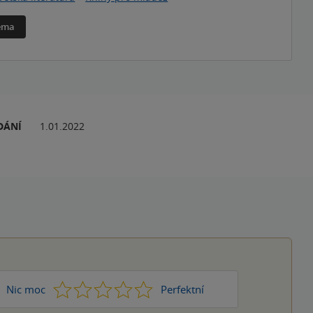
téma
DÁNÍ
1.01.2022
1
2
3
4
5
Nic moc
Perfektní