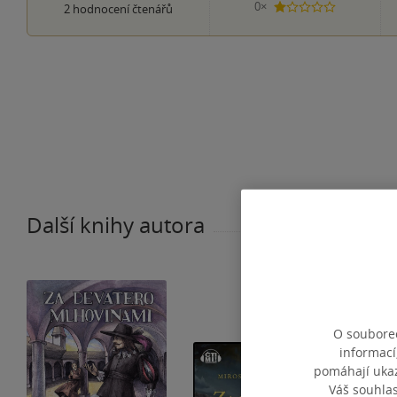
0×
2
hodnocení čtenářů
1 hvezdička
Další knihy autora
O souborec
informací
pomáhají ukazo
Váš souhla