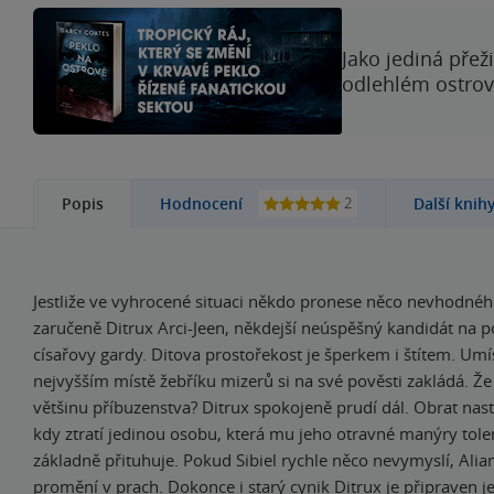
Jako jediná přež
odlehlém ostrově
2
Popis
Hodnocení
Další knih
Jestliže ve vyhrocené situaci někdo pronese něco nevhodnéh
zaručeně Ditrux Arci-Jeen, někdejší neúspěšný kandidát na p
císařovy gardy. Ditova prostořekost je šperkem i štítem. Um
nejvyšším místě žebříku mizerů si na své pověsti zakládá. Že
většinu příbuzenstva? Ditrux spokojeně prudí dál. Obrat nasta
kdy ztratí jedinou osobu, která mu jeho otravné manýry tole
základně přituhuje. Pokud Sibiel rychle něco nevymyslí, Ali
promění v prach. Dokonce i starý cynik Ditrux je připraven 