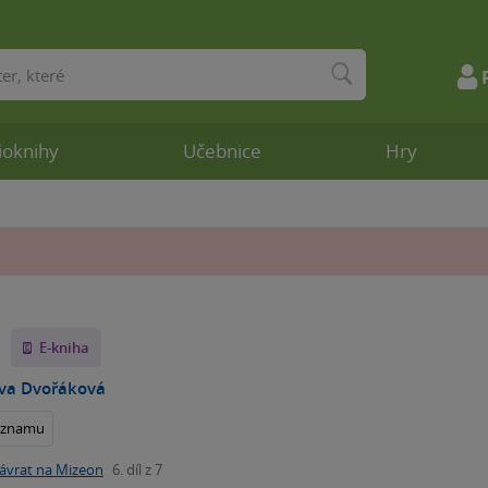
ioknihy
Učebnice
Hry
x
E-kniha
ava Dvořáková
seznamu
ávrat na Mizeon
6. díl z 7