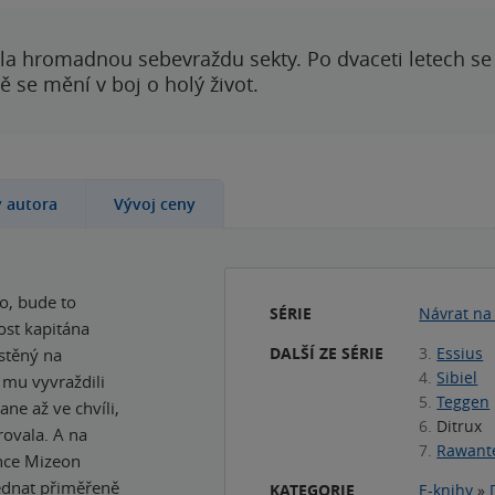
ila hromadnou sebevraždu sekty. Po dvaceti letech se 
 se mění v boj o holý život.
y autora
Vývoj ceny
o, bude to
SÉRIE
Návrat na
ost kapitána
DALŠÍ ZE SÉRIE
3.
Essius
ístěný na
4.
Sibiel
 mu vyvraždili
5.
Teggen
ne až ve chvíli,
6.
Ditrux
rovala. A na
7.
Rawant
ance Mizeon
jednat přiměřeně
KATEGORIE
E-knihy
»