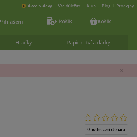
Akce a slevy
Vše důležité
Klub
Blog
Prodejny
E-košík
Košík
Přihlášení
Hračky
Papírnictví a dárky
Zav
0.0
z
5
0 hodnocení čtenářů
hvěz