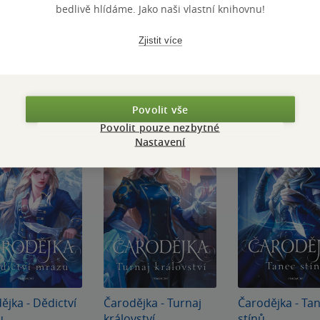
bedlivě hlídáme. Jako naši vlastní knihovnu!
Zjistit více
Povolit vše
Povolit pouze nezbytné
Nastavení
ějka - Dědictví
Čarodějka - Turnaj
Čarodějka - Ta
u
království
stínů