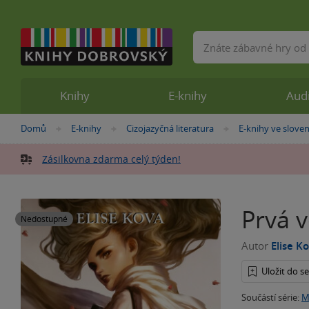
Vyhledávání
Knihy
E-knihy
Aud
Nacházíte
Domů
E-knihy
Cizojazyčná literatura
E-knihy ve sloven
»
»
»
se
zde:
Zásilkovna zdarma celý týden!
Prvá 
Nedostupné
Autor
Elise K
Uložit do 
Součástí série:
M