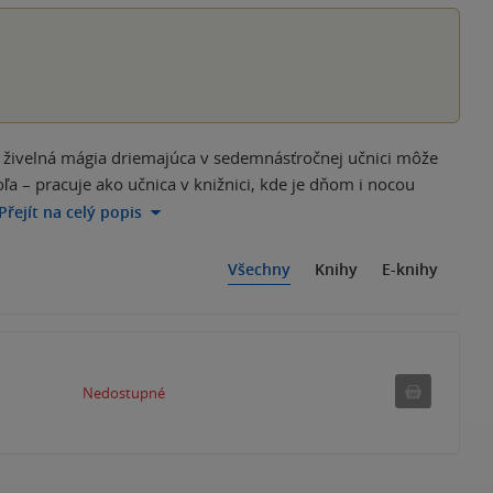
A živelná mágia driemajúca v sedemnásťročnej učnici môže
oľa – pracuje ako učnica v knižnici, kde je dňom i nocou
Přejít na celý popis
Všechny
Knihy
E-knihy
Nedostu
Nedostupné