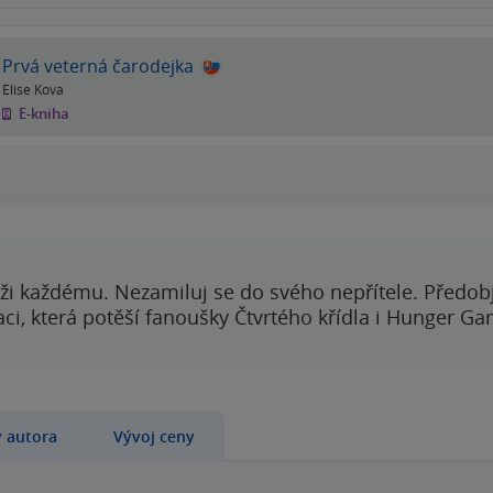
Prvá veterná čarodejka
Elise Kova
E-kniha
ži každému. Nezamiluj se do svého nepřítele. Předobj
i, která potěší fanoušky Čtvrtého křídla i Hunger Ga
y autora
Vývoj ceny