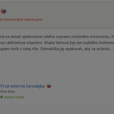
 je momentálně nedostupná
 má na dosah zjednotenie celého vojnami zničeného kontinentu. 
rovi definitívne víťazstvo. Vhalla Yarlová žije sen každého knihom
pami kníh z celej ríše. Odmalička jej opakovali, aby sa stránila…
Prvá veterná čarodejka
Elise Kova
pevná vazba