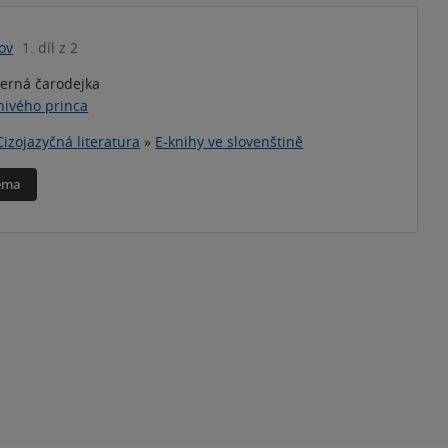
ov
1. díl z 2
terná čarodejka
ivého princa
Cizojazyčná literatura
»
E-knihy ve slovenštině
téma