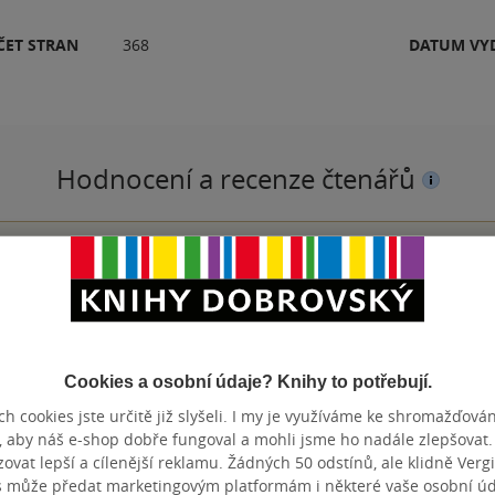
ČET STRAN
368
DATUM VY
Hodnocení a recenze čtenářů
PŘIDEJTE SVÉ HODNOCENÍ PRODUKTU
Cookies a osobní údaje? Knihy to potřebují.
h cookies jste určitě již slyšeli. I my je využíváme ke shromažďován
, aby náš e-shop dobře fungoval a mohli jsme ho nadále zlepšovat
vat lepší a cílenější reklamu. Žádných 50 odstínů, ale klidně Vergil
s může předat marketingovým platformám i některé vaše osobní úda
Přidat hodnocení