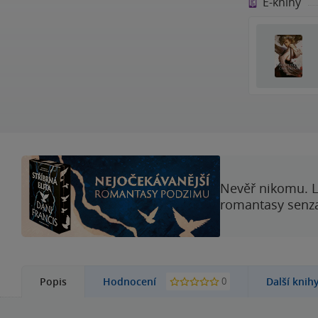
E-knihy
Nevěř nikomu. L
romantasy senzac
0
Popis
Hodnocení
Další knih