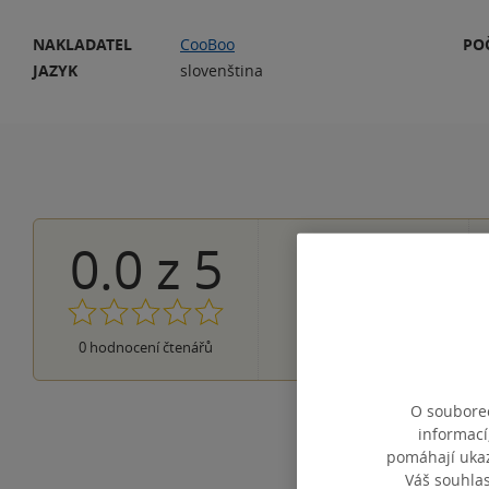
NAKLADATEL
CooBoo
PO
JAZYK
slovenština
0.0
z
5
0×
5 hvězdiček
0×
4 hvězdičky
0×
3 hvězdičky
0×
2 hvězdičky
0×
0
hodnocení čtenářů
1 hvezdička
O souborec
informací
pomáhají ukazo
Váš souhla