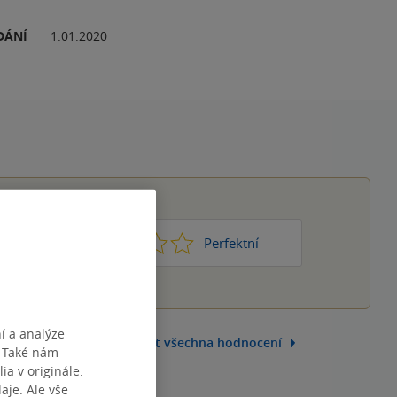
DÁNÍ
1.01.2020
1
2
3
4
5
Nic moc
Perfektní
í a analýze
Zobrazit všechna hodnocení
. Také nám
ia v originále.
je. Ale vše