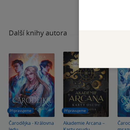
Další knihy autora
Připravujeme
Připravujeme
Čarodějka - Královna
Akademie Arcana –
Čarod
ledu
Karty osudu
mraz