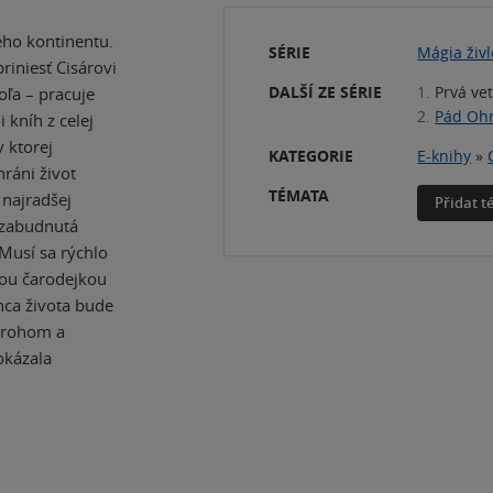
ého kontinentu.
SÉRIE
Mágia živl
iniesť Cisárovi
DALŠÍ ZE SÉRIE
1.
Prvá ve
oľa – pracuje
2.
Pád Ohn
 kníh z celej
v ktorej
KATEGORIE
E-knihy
»
ráni život
TÉMATA
 najradšej
Přidat 
o zabudnutá
 Musí sa rýchlo
nou čarodejkou
nca života bude
m rohom a
okázala