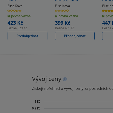
Elise Kova
Elise Kova
Elise K
0.0
0.0
4.4
z
z
z
pevná vazba
pevná vazba
pevn
5
5
5
hvězdiček
hvězdiček
hvězdiče
423 Kč
399 Kč
447 
Běžně
529 Kč
Běžně
499 Kč
Běžně
Předobjednat
Předobjednat
Vývoj ceny
Získejte přehled o vývoji ceny za posledních 60