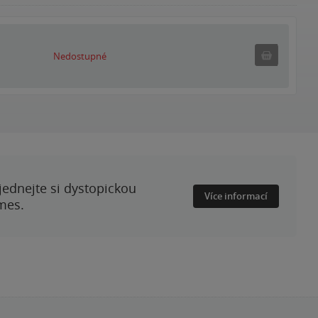
Nedostupné
Nedostupné
ednejte si dystopickou
Více informací
mes.