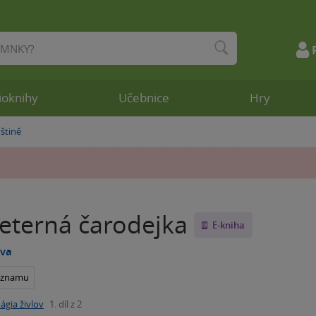
ioknihy
Učebnice
Hry
štině
veterná čarodejka
E-kniha
ova
seznamu
ágia živlov
1. díl z 2