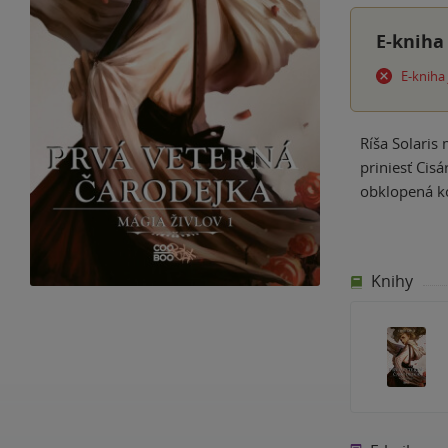
E-kniha
E-kniha
Ríša Solaris
priniesť Cisá
obklopená ko
Knihy