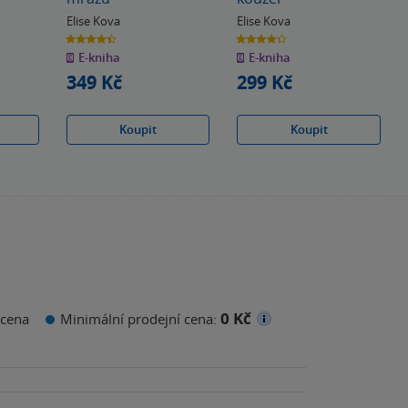
Elise Kova
Elise Kova
4.4
4.3
z
z
E-kniha
E-kniha
5
5
hvězdiček
hvězdiček
349 Kč
299 Kč
Koupit
Koupit
0 Kč
cena
Minimální prodejní cena: