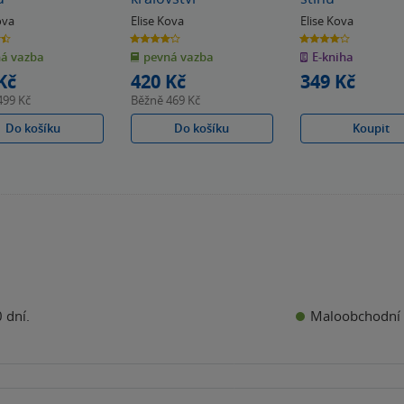
ova
Elise Kova
Elise Kova
4.2
4.0
z
z
á vazba
pevná vazba
E-kniha
5
5
k
hvězdiček
hvězdiček
Kč
420 Kč
349 Kč
499 Kč
Běžně
469 Kč
Do košíku
Do košíku
Koupit
Maloobchodní 
 dní.