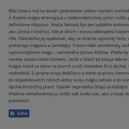
Ríša Solaris má na dosah zjednotenie celého vojnami zničen
A živelná mágia driemajúca v sedemnásťročnej učnici môže pr
definitívne víťazstvo. Vhalla Yarlová žije sen každého knihom
ako učnica v knižnici, kde je dňom i nocou obklopená kopami
ríše. Odmalička jej opakovali, aby sa stránila tajomnej Veže, 
prebývajú mágovia a čarodejky. Potom však nevedomky zach
najmocnejšieho mága – samotného princa Aldrika. Vhalla by
naveky ostala medzi knihami, lenže v žilách jej koluje dávn
mágia, ktorá sa derie na povrch a túži slobodne žiť a dýchať.
rozhodnúť, či prijme svoje dedičstvo a stane sa prvou Veter
po stopäťdesiatich rokoch alebo svoju mágiu zahubí a do ko
dýchať knižničný prach. Odvekí nepriatelia číhajú za každý
Vhallina nerozhodnosť ju môže stáť oveľa viac, ako si kedy d
predstaviť.
Sdílet