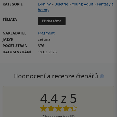
KATEGORIE
E-knihy
»
Beletrie
»
Young Adult
»
Fantasy a
horory
TÉMATA
Přidat téma
NAKLADATEL
Fragment
JAZYK
čeština
POČET STRAN
376
DATUM VYDÁNÍ
19.02.2026
Hodnocení a recenze čtenářů
4.4
z
5
7
hodnocení čtenářů