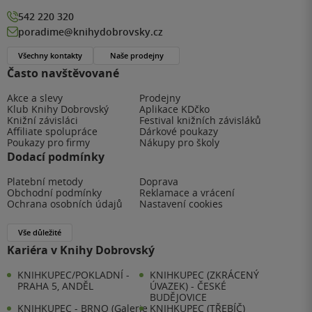
542 220 320
poradime@knihydobrovsky.cz
Všechny kontakty
Naše prodejny
Často navštěvované
Akce a slevy
Prodejny
Klub Knihy Dobrovský
Aplikace KDčko
Knižní závisláci
Festival knižních závisláků
Affiliate spolupráce
Dárkové poukazy
Poukazy pro firmy
Nákupy pro školy
Dodací podmínky
Platební metody
Doprava
Obchodní podmínky
Reklamace a vrácení
Ochrana osobních údajů
Nastavení cookies
Vše důležité
Kariéra v Knihy Dobrovský
KNIHKUPEC/POKLADNÍ -
KNIHKUPEC (ZKRÁCENÝ
PRAHA 5, ANDĚL
ÚVAZEK) - ČESKÉ
BUDĚJOVICE
KNIHKUPEC - BRNO (Galerie
KNIHKUPEC (TŘEBÍČ)