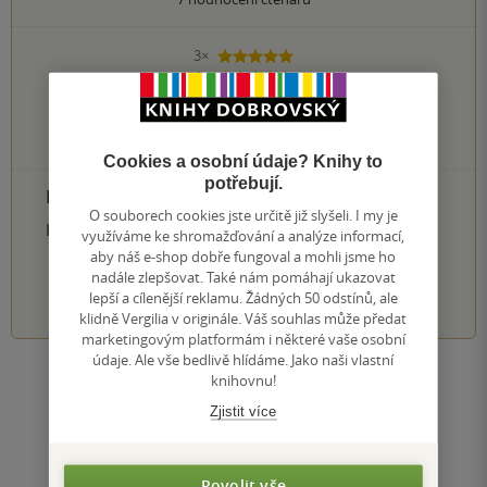
3×
5 hvězdiček
4×
4 hvězdičky
0×
3 hvězdičky
0×
2 hvězdičky
0×
1 hvezdička
Cookies a osobní údaje? Knihy to
potřebují.
PŘIDEJTE SVÉ HODNOCENÍ PRODUKTU
O souborech cookies jste určitě již slyšeli. I my je
Hodnocení našich knihkupců: 0.0 z 5
využíváme ke shromažďování a analýze informací,
aby náš e-shop dobře fungoval a mohli jsme ho
nadále zlepšovat. Také nám pomáhají ukazovat
1
2
3
4
5
lepší a cílenější reklamu. Žádných 50 odstínů, ale
klidně Vergilia v originále. Váš souhlas může předat
marketingovým platformám i některé vaše osobní
údaje. Ale vše bedlivě hlídáme. Jako naši vlastní
knihovnu!
Zobrazit všechna hodnocení
Zjistit více
Přidat hodnocení
Povolit vše