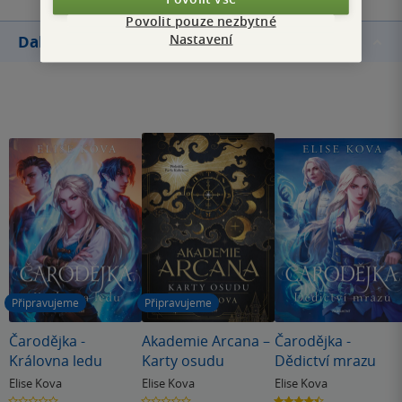
Povolit pouze nezbytné
Nastavení
Další knihy autora
Připravujeme
Připravujeme
Čarodějka -
Akademie Arcana –
Čarodějka -
Královna ledu
Karty osudu
Dědictví mrazu
Elise Kova
Elise Kova
Elise Kova
0.0
0.0
4.4