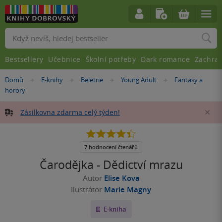
Vyhledávání
Bestsellery
Učebnice
Školní potřeby
Dark romance
Zachra
Nacházíte
Domů
E-knihy
Beletrie
Young Adult
Fantasy a
»
»
»
»
se
horory
zde:
Zásilkovna zdarma celý týden!
Za
4.4
z
5
7 hodnocení čtenářů
hvězdiček
Čarodějka - Dědictví mrazu
Autor
Elise Kova
Ilustrátor
Marie Magny
E-kniha