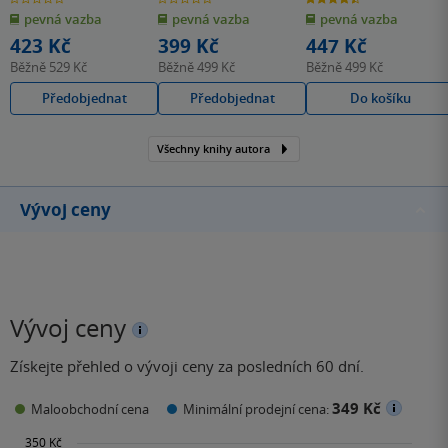
z
z
z
pevná vazba
pevná vazba
pevná vazba
5
5
5
hvězdiček
hvězdiček
hvězdiček
423 Kč
399 Kč
447 Kč
Běžně
529 Kč
Běžně
499 Kč
Běžně
499 Kč
Předobjednat
Předobjednat
Do košíku
Všechny knihy autora
Vývoj ceny
Vývoj ceny
Získejte přehled o vývoji ceny za posledních 60 dní.
349 Kč
Maloobchodní cena
Minimální prodejní cena: