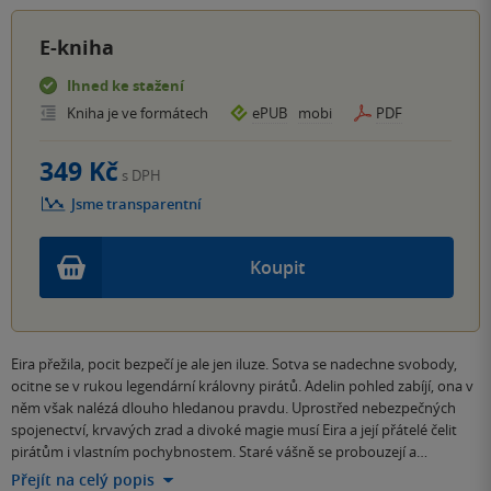
E-kniha
Ihned ke stažení
Kniha je ve formátech
ePUB
mobi
PDF
349 Kč
s DPH
Jsme transparentní
Koupit
Eira přežila, pocit bezpečí je ale jen iluze. Sotva se nadechne svobody,
ocitne se v rukou legendární královny pirátů. Adelin pohled zabíjí, ona v
něm však nalézá dlouho hledanou pravdu. Uprostřed nebezpečných
spojenectví, krvavých zrad a divoké magie musí Eira a její přátelé čelit
pirátům i vlastním pochybnostem. Staré vášně se probouzejí a…
Přejít na celý popis