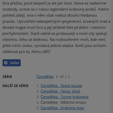
Eira přežila, pocit bezpečí je ale jen iluze. Sotva se nadechne
svobody, ocitne se v rukou legendární královny pirátů. Adelin
pohled zabíjí, ona v něm však nalézá dlouho hledanou
pravdu. Uprostřed nebezpečných spojenectví, krvavých zrad a
divoké magie musí Eira a její přátelé čelit pirátům i vlastním
pochybnostem. Staré vášně se probouzejí a nové city spalují
všechno, čeho se dotknou. Na rozbouřeném moři, kde není
před ničím úniku, vyvstává jediná otázka. Kolik jsou ochotni
obětovat pro to, čemu věří?
Sdílet
SÉRIE
Čarodějka
4. díl z 5
DALŠÍ ZE SÉRIE
1.
Čarodějka - Šepot kouzel
2.
Čarodějka - Tanec stínů
3.
Čarodějka - Turnaj království
4.
Čarodějka - Dědictví mrazu
5.
Čarodějka - Královna ledu