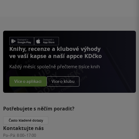
Knihy, recenze a klubové výhody
ve vaší kapse a naší appce KDčko
Každý měsíc společně přečteme tisíce knih
Více o aplikaci
Více o klubu
Potřebujete s něčím poradit?
Často kladené dotazy
Kontaktujte nás
Po–Pá:
8:00–17:00