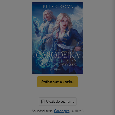
Stáhnout ukázku
Uložit do seznamu
Součástí série:
Čarodějka
4. díl z 5