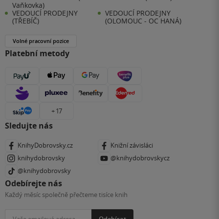
Vaňkovka)
VEDOUCÍ PRODEJNY
VEDOUCÍ PRODEJNY
(TŘEBÍČ)
(OLOMOUC - OC HANÁ)
Volné pracovní pozice
Platební metody
+ 17
Sledujte nás
KnihyDobrovsky.cz
Knižní závisláci
knihydobrovsky
@knihydobrovskycz
@knihydobrovsky
Odebírejte nás
Každý měsíc společně přečteme tisíce knih
Odebírat