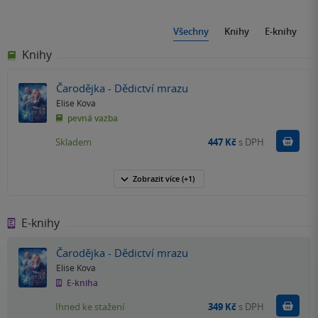
Všechny
Knihy
E-knihy
Knihy
Čarodějka - Dědictví mrazu
Elise Kova
pevná vazba
Do k
Skladem
447 Kč
s DPH
Zobrazit
více
(+1)
E-knihy
Čarodějka - Dědictví mrazu
Elise Kova
E-kniha
Koupit
Ihned ke stažení
349 Kč
s DPH