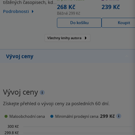
tištěných časopisech, kde
hvězdiček
hvězdiček
268 Kč
239 Kč
se věnovala především
Podrobnosti
Běžně
299 Kč
rozhovorům, kultuře a
Do košíku
Koupit
medicíně. Od roku 2018
působí jako literární
redaktorka dětských knih
Všechny knihy autora
v nakladatelství Albatros.
Vývoj ceny
Vývoj ceny
Získejte přehled o vývoji ceny za posledních 60 dní.
299 Kč
Maloobchodní cena
Minimální prodejní cena: