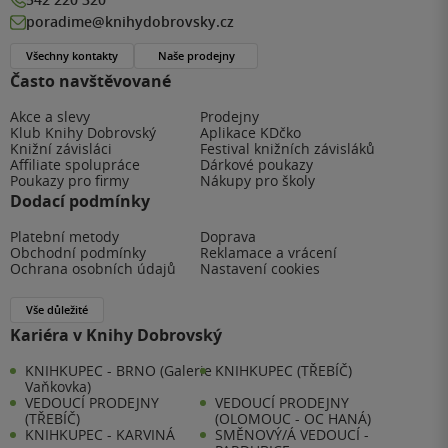
poradime@knihydobrovsky.cz
Všechny kontakty
Naše prodejny
Často navštěvované
Akce a slevy
Prodejny
Klub Knihy Dobrovský
Aplikace KDčko
Knižní závisláci
Festival knižních závisláků
Affiliate spolupráce
Dárkové poukazy
Poukazy pro firmy
Nákupy pro školy
Dodací podmínky
Platební metody
Doprava
Obchodní podmínky
Reklamace a vrácení
Ochrana osobních údajů
Nastavení cookies
Vše důležité
Kariéra v Knihy Dobrovský
KNIHKUPEC - BRNO (Galerie
KNIHKUPEC (TŘEBÍČ)
Vaňkovka)
VEDOUCÍ PRODEJNY
VEDOUCÍ PRODEJNY
(TŘEBÍČ)
(OLOMOUC - OC HANÁ)
KNIHKUPEC - KARVINÁ
SMĚNOVÝ/Á VEDOUCÍ -