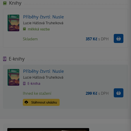
Knihy
Příběhy čtvrtí: Nusle
Lucie Hášová Truhelková
měkká vazba
Do k
Skladem
357 Kč
s DPH
E-knihy
Příběhy čtvrtí: Nusle
Lucie Hášová Truhelková
E-kniha
Koupit
Ihned ke stažení
299 Kč
s DPH
Stáhnout ukázku