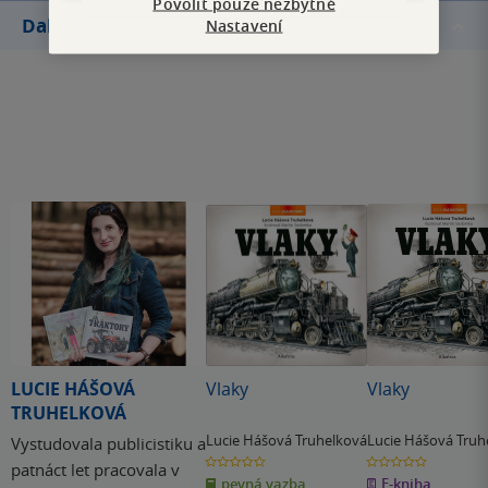
Povolit pouze nezbytné
Další knihy autora
Nastavení
LUCIE HÁŠOVÁ
Vlaky
Vlaky
TRUHELKOVÁ
Lucie Hášová Truhelková
Lucie Hášová Truh
Vystudovala publicistiku a
0.0
0.0
patnáct let pracovala v
z
z
pevná vazba
E-kniha
5
5