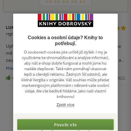
LUKYN
registrovaný uživatel
Cookies a osobní údaje? Knihy to
potřebují.
Upřímně nemám moc v lásce české autory, ale tato kniha
O souborech cookies jste určitě již slyšeli. I my je
mě zaujala obálkou . To je první co mě musí na knize
využíváme ke shromažďování a analýze informací,
zaujmout. Kniha je skvěle napsaná doslova za tři večery a
aby náš e-shop dobře fungoval a mohli jsme ho
možná ještě dřív jsem ji stihnul přečíst. Autorka by se měla
Přečíst
více
nadále zlepšovat. Také nám pomáhají ukazovat
zaměřit takto na celou Prahu a třeba i za hranice Prahy .
lepší a cílenější reklamu. Žádných 50 odstínů, ale
4
Kniha, nastole, 2025, 9788074483622
klidně Vergilia v originále. Váš souhlas může předat
Opravdu skvěle napsané, stravitelné. Děkuji za takové dílo.
marketingovým platformám i některé vaše osobní
údaje. Ale vše bedlivě hlídáme. Jako naši vlastní
Zobrazit všechna hodnocení
knihovnu!
Zjistit více
Přidat hodnocení
Povolit vše