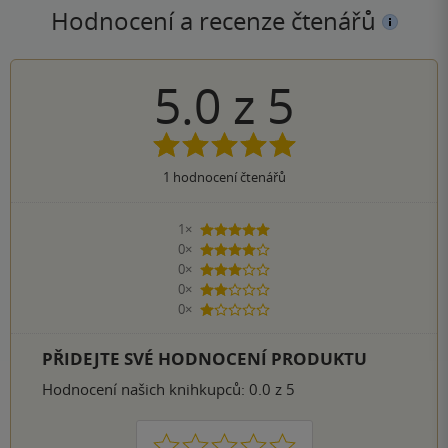
Hodnocení a recenze čtenářů
5.0
z
5
1
hodnocení čtenářů
1×
5 hvězdiček
0×
4 hvězdičky
0×
3 hvězdičky
0×
2 hvězdičky
0×
1 hvezdička
PŘIDEJTE SVÉ HODNOCENÍ PRODUKTU
Hodnocení našich knihkupců: 0.0 z 5
1
2
3
4
5