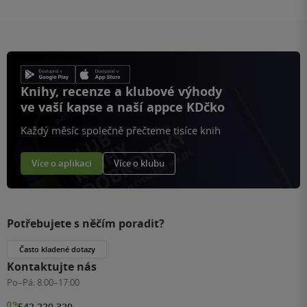
Knihy, recenze a klubové výhody
ve vaší kapse a naší appce KDčko
Každý měsíc společně přečteme tisíce knih
Více o aplikaci
Více o klubu
Potřebujete s něčím poradit?
Často kladené dotazy
Kontaktujte nás
Po–Pá:
8:00–17:00
542 220 320