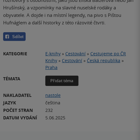
rozhovory s osobnostmi, jako jsou Eliška Balzerová nebo Jan
Hrušínský, a vzpomínky na slavné nuselské rodáky a
obyvatele. A dojde i na místní legendy, na pivo s Pištou
Hufnáglem a další historky z této rázovité čtvrti.
Sdílet
KATEGORIE
E-knihy
»
Cestování
»
Cestujeme po ČR
Knihy
»
Cestování
»
Česká republika
»
Praha
TÉMATA
Přidat téma
NAKLADATEL
nastole
JAZYK
čeština
POČET STRAN
232
DATUM VYDÁNÍ
5.06.2025