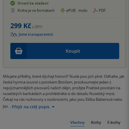
Ihned ke stažení
Kniha je ve formátech
ePUB
mobi
PDF
299 Kč
s DPH
Jsme transparentní
Koupit
Milujete příběhy, které dýchají historií? Nusle jsou jich plné. Odhalte, jak
česká hymna souvisí s potokem Botičem, prozkoumejte jeden z
nejvýznamnějších pivovarů našich dějin, prožijte Pražské povstání na
nuselských barikádách a prohlédněte si do detailu Nuselský most.
Čekají na vás rozhovory s osobnostmi, jako jsou Eliška Balzerová nebo
Jan…
Přejít na celý popis
Všechny
Knihy
E-knihy