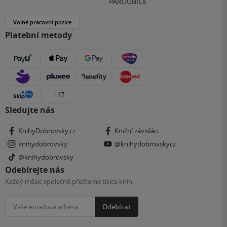
PARDUBICE
Volné pracovní pozice
Platební metody
+ 17
Sledujte nás
KnihyDobrovsky.cz
Knižní závisláci
knihydobrovsky
@knihydobrovskycz
@knihydobrovsky
Odebírejte nás
Každý měsíc společně přečteme tisíce knih
Odebírat