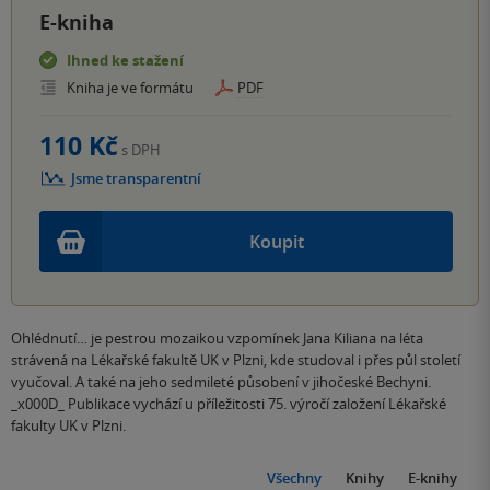
E-kniha
Ihned ke stažení
Kniha je ve formátu
PDF
110 Kč
s DPH
Jsme transparentní
Koupit
Ohlédnutí… je pestrou mozaikou vzpomínek Jana Kiliana na léta
strávená na Lékařské fakultě UK v Plzni, kde studoval i přes půl století
vyučoval. A také na jeho sedmileté působení v jihočeské Bechyni.
_x000D_ Publikace vychází u příležitosti 75. výročí založení Lékařské
fakulty UK v Plzni.
Všechny
Knihy
E-knihy