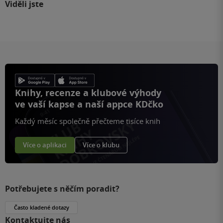
Viděli jste
Knihy, recenze a klubové výhody
ve vaší kapse a naší appce KDčko
Každý měsíc společně přečteme tisíce knih
Více o aplikaci
Více o klubu
Potřebujete s něčím poradit?
Často kladené dotazy
Kontaktujte nás