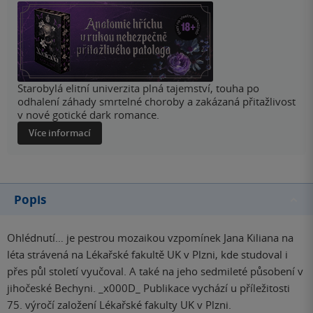
Starobylá elitní univerzita plná tajemství, touha po
odhalení záhady smrtelné choroby a zakázaná přitažlivost
v nové gotické dark romance.
Více informací
Popis
Ohlédnutí… je pestrou mozaikou vzpomínek Jana Kiliana na
léta strávená na Lékařské fakultě UK v Plzni, kde studoval i
přes půl století vyučoval. A také na jeho sedmileté působení v
jihočeské Bechyni. _x000D_ Publikace vychází u příležitosti
75. výročí založení Lékařské fakulty UK v Plzni.