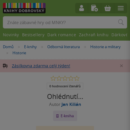
Vyhledávání
Novinky
Bestsellery
Dark romance
Zachraň knihu
Dárkové 
Nacházíte
Domů
E-knihy
Odborná literatura
Historie a military
»
»
»
se
Historie
»
zde:
Zásilkovna zdarma celý týden!
Za
0.0
z
5
0 hodnocení čtenářů
hvězdiček
Ohlédnutí...
Autor
Jan Kilián
E-kniha