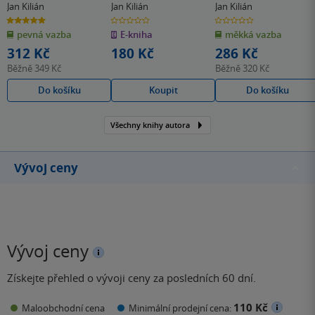
kliniky v Plzni
Jan Kilián
Jan Kilián
Jan Kilián
5.0
0.0
0.0
z
z
z
pevná vazba
E-kniha
měkká vazba
5
5
5
hvězdiček
hvězdiček
hvězdiček
312 Kč
180 Kč
286 Kč
Běžně
349 Kč
Běžně
320 Kč
Do košíku
Koupit
Do košíku
Všechny knihy autora
Vývoj ceny
Vývoj ceny
Získejte přehled o vývoji ceny za posledních 60 dní.
110 Kč
Maloobchodní cena
Minimální prodejní cena: