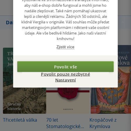
aby náš e-shop dobře fungoval a mohli jsme ho
nadále zlepšovat. Také nám pomáhají ukazovat
lepší a cílenější reklamu. Žádných 50 odstínů, ale
Další knihy autora
klidně Vergilia v originále. Váš souhlas může předat
marketingovým platformám i některé vaše osobní
údaje. Ale vše bedlivě hlídáme. Jako naši vlastní
knihovnu!
Zjistit více
Povolit vše
Povolit pouze nezbytné
Nastavení
Třicetiletá válka
70 let
Kropáčové z
Stomatologické
Krymlova