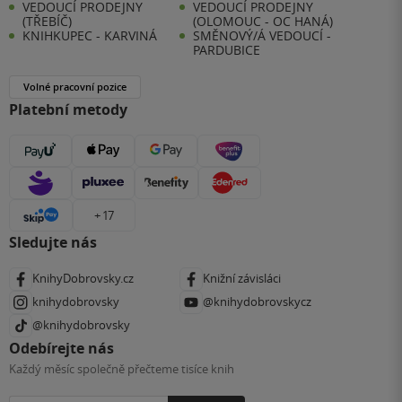
VEDOUCÍ PRODEJNY
VEDOUCÍ PRODEJNY
(TŘEBÍČ)
(OLOMOUC - OC HANÁ)
KNIHKUPEC - KARVINÁ
SMĚNOVÝ/Á VEDOUCÍ -
PARDUBICE
Volné pracovní pozice
Platební metody
+ 17
Sledujte nás
KnihyDobrovsky.cz
Knižní závisláci
knihydobrovsky
@knihydobrovskycz
@knihydobrovsky
Odebírejte nás
Každý měsíc společně přečteme tisíce knih