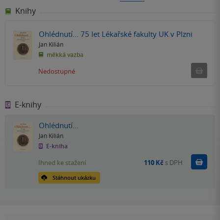
Knihy
Ohlédnutí... 75 let Lékařské fakulty UK v Plzni
Jan Kilián
měkká vazba
Ned
Nedostupné
E-knihy
Ohlédnutí...
Jan Kilián
E-kniha
Koupit
Ihned ke stažení
110 Kč
s DPH
Stáhnout ukázku