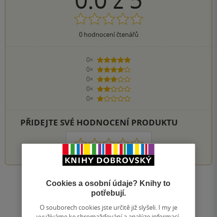
0
hodnocení čtenářů
0×
5 hvězdiček
0×
4 hvězdičky
0×
3 hvězdičky
0×
2 hvězdičky
0×
1 hvezdička
PŘIDEJTE SVÉ HODNOCENÍ PRODUKTU
1
2
3
4
5
Cookies a osobní údaje? Knihy to
Zobrazit všechna hodnocení
potřebují.
O souborech cookies jste určitě již slyšeli. I my je
Přidat hodnocení
využíváme ke shromažďování a analýze informací,