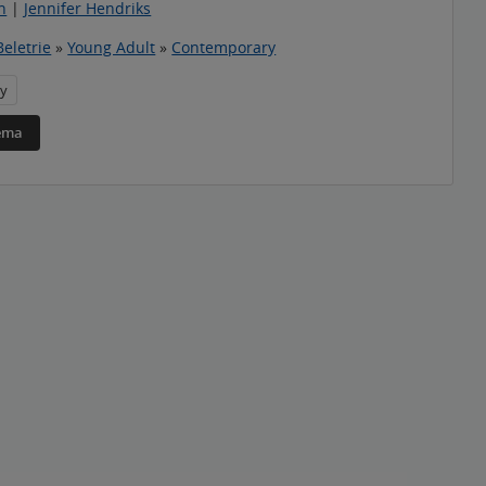
n
|
Jennifer Hendriks
Beletrie
»
Young Adult
»
Contemporary
y
téma