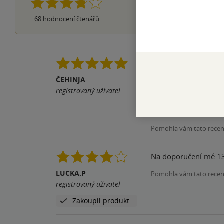
2×
2 hvězdičky
3×
68
hodnocení čtenářů
1 hvezdička
Zábavná kniha o nezá
tom chce zabránit. Hl
ČEHINJA
LGBT komunitě a mě t
registrovaný uživatel
románech a žila s mim
volby pořád existuje.
Pomohla vám tato rece
Na doporučení mé 13t
LUCKA.P
Pomohla vám tato rece
registrovaný uživatel
Zakoupil produkt