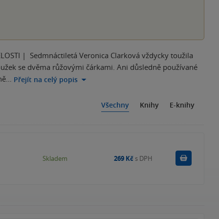
| Sedmnáctiletá Veronica Clarková vždycky toužila
 proužek se dvěma růžovými čárkami. Ani důsledně používané
jně…
Přejít na celý popis
Všechny
Knihy
E-knihy
Do košík
Skladem
269 Kč
s DPH