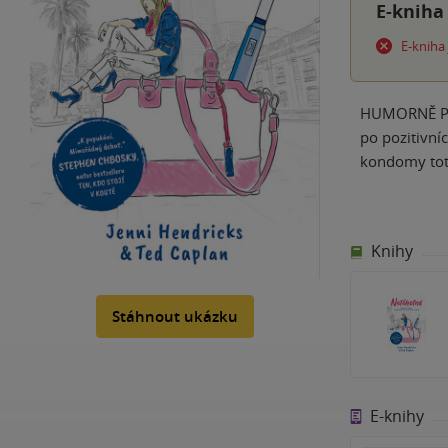
E-kniha
E-kniha
HUMORNĚ PO
po pozitivní
kondomy toti
Knihy
Stáhnout ukázku
E-knihy