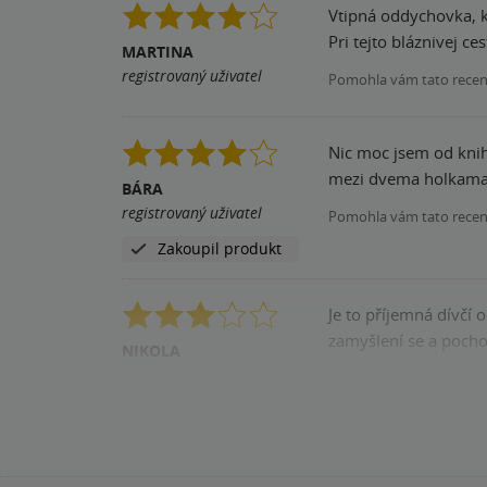
Vtipná oddychovka, k
Pri tejto bláznivej c
MARTINA
registrovaný uživatel
Pomohla vám tato rece
Nic moc jsem od knihy
mezi dvema holkama
BÁRA
registrovaný uživatel
Pomohla vám tato rece
Zakoupil produkt
Je to příjemná dívčí o
zamyšlení se a poch
NIKOLA
registrovaný uživatel
Pomohla vám tato rece