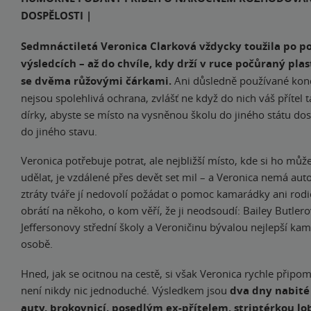
DOSPĚLOSTI |
Sedmnáctiletá Veronica Clarková vždycky toužila po po
výsledcích – až do chvíle, kdy drží v ruce počůraný pla
se dvěma růžovými čárkami.
Ani důsledně používané kon
nejsou spolehlivá ochrana, zvlášť ne když do nich váš přítel 
dírky, abyste se místo na vysněnou školu do jiného státu dos
do jiného stavu.
Veronica potřebuje potrat, ale nejbližší místo, kde si ho můž
udělat, je vzdálené přes devět set mil – a Veronica nemá auto
ztráty tváře jí nedovolí požádat o pomoc kamarádky ani rodič
obrátí na někoho, o kom věří, že ji neodsoudí: Bailey Butler
Jeffersonovy střední školy a Veroničinu bývalou nejlepší ka
osobě.
Hned, jak se ocitnou na cestě, si však Veronica rychle připom
není nikdy nic jednoduché. Výsledkem jsou
dva dny nabit
auty, brokovnicí, posedlým ex-přítelem, striptérkou lob