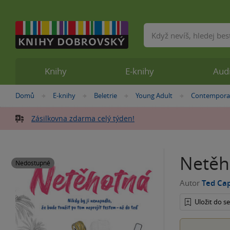
Vyhledávání
Knihy
E-knihy
Aud
Nacházíte
Domů
E-knihy
Beletrie
Young Adult
Contempora
»
»
»
»
se
zde:
Zásilkovna zdarma celý týden!
Netěh
Nedostupné
Autor
Ted Ca
Uložit do 