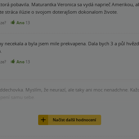
torá pobavila. Maturantka Veronica sa vydá naprieč Amerikou, ab
este stráca ilúzie o svojom doterajšom dokonalom živote.
nze?
Ano
13
 necekala a byla jsem mile prekvapena. Dala bych 3 a půl hvězdičk
.
nze?
Ano
13
ddechovka. Myslím, že neurazí, ale taky ani moc nenadchne. Každopádně n
opení samu sebe.
nze?
Ano
13
Načíst další hodnocení