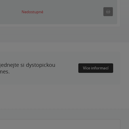
Nedostupné
Nedostupné
ednejte si dystopickou
Více informací
mes.