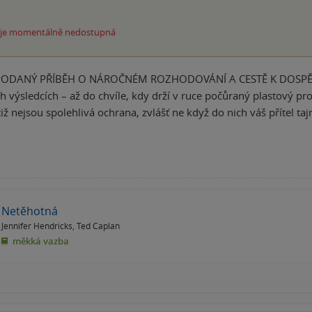
 je momentálně nedostupná
DANÝ PŘÍBĚH O NÁROČNÉM ROZHODOVÁNÍ A CESTĚ K DOSPĚLOSTI 
ch výsledcích – až do chvíle, kdy drží v ruce počůraný plastový
ž nejsou spolehlivá ochrana, zvlášť ne když do nich váš přítel ta
Netěhotná
Jennifer Hendricks
,
Ted Caplan
měkká vazba