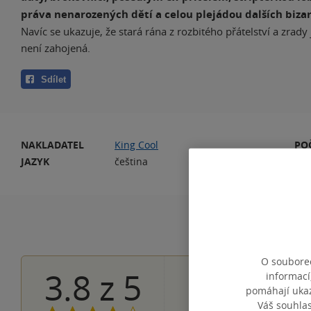
práva nenarozených dětí a celou plejádou dalších biza
Navíc se ukazuje, že stará rána z rozbitého přátelství a zrady
není zahojená.
Sdílet
NAKLADATEL
King Cool
PO
JAZYK
čeština
O souborec
3.8
z
5
informací
18×
5 hvězdiče
pomáhají ukazo
23×
4 hvězdičky
Váš souhla
22×
3 hvězdičky