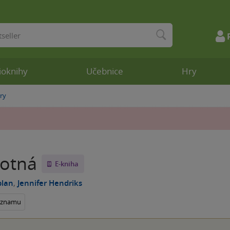
ioknihy
Učebnice
Hry
ry
otná
E-kniha
plan
,
Jennifer Hendriks
seznamu