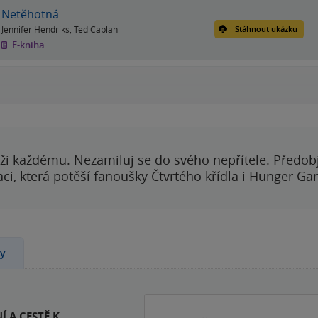
Netěhotná
Jennifer Hendriks
,
Ted Caplan
Stáhnout ukázku
E-kniha
ži každému. Nezamiluj se do svého nepřítele. Předobj
i, která potěší fanoušky Čtvrtého křídla i Hunger Ga
ny
 A CESTĚ K