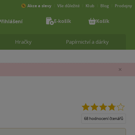
Akce a slevy
Vše důležité
Klub
Blog
Prodejny
E-košík
Košík
Přihlášení
Hračky
Papírnictví a dárky
Zav
3.8
z
5
68 hodnocení čtenářů
hvězd