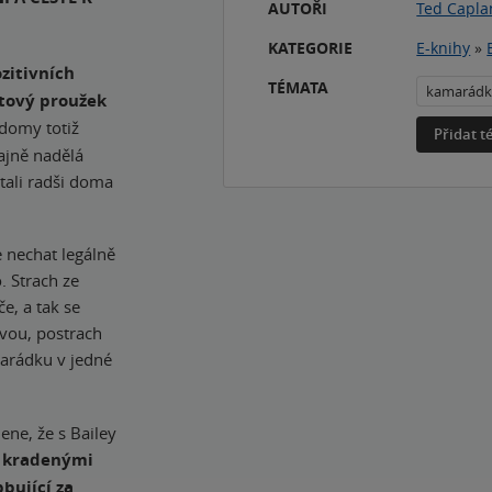
AUTOŘI
Ted Capla
KATEGORIE
E-knihy
»
zitivních
TÉMATA
kamarádk
stový proužek
domy totiž
Přidat 
tajně nadělá
tali radši doma
e nechat legálně
. Strach ze
e, a tak se
ovou, postrach
marádku v jedné
ene, že s Bailey
é kradenými
bující za