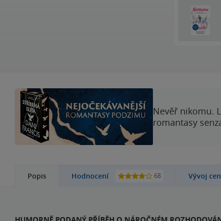
Nevěř nikomu. L
romantasy senzac
68
Popis
Hodnocení
Vývoj ce
HUMORNĚ PODANÝ PŘÍBĚH O NÁROČNÉM ROZHODOVÁNÍ