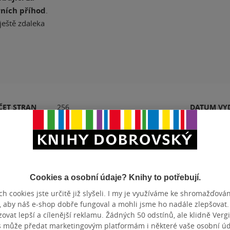
rních příhod
.
 ještě zdaleka
ČET STRAN
256
DATUM VY
Hodnocení a recenze čtenářů
Cookies a osobní údaje? Knihy to potřebují.
h cookies jste určitě již slyšeli. I my je využíváme ke shromažďován
, aby náš e-shop dobře fungoval a mohli jsme ho nadále zlepšovat
k
PŘIDEJTE SVÉ HODNOCENÍ PRODUKTU
vat lepší a cílenější reklamu. Žádných 50 odstínů, ale klidně Vergil
s může předat marketingovým platformám i některé vaše osobní úda
Hodnocení našich knihkupců: 0.0 z 5