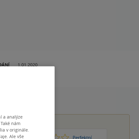
DÁNÍ
1.01.2020
í a analýze
. Také nám
ia v originále.
je. Ale vše
1
2
3
4
5
Nic moc
Perfektní