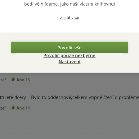
bedlivě hlídáme. Jako naši vlastní knihovnu!
Zjistit více
bavném tématu a pěkně polopaticky. Souhlasím s hlavní hrdinkou. C
avně silně věřící, kteří se cpou všude tam, kde by měli mít slušno
Povolit vše
o taky nedělá problém. Prostě dobrý. Perfektní, že hrdinka nev
Povolit pouze nezbytné
inkem šťastně až do smrti. Jsou lidé, kteří nechtějí hned mimčo. 
Nastavení
nze?
Ano
16
i leté dcery… Bylo to oddechové,celkem vtipné čtení o probléme
nze?
Ano
14