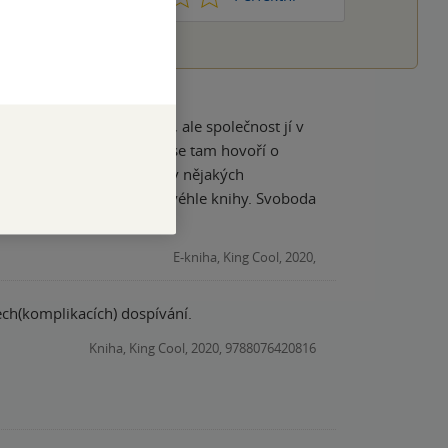
hce si nechat vzít dítě, ale společnost jí v
st se na to vykašlat. Také se tam hovoří o
zala nohy na ramena jako v nějakých
A je dobře, že jsou i takovéhle knihy. Svoboda
E-kniha, King Cool, 2020,
ch(komplikacích) dospívání.
Kniha, King Cool, 2020, 9788076420816