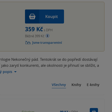
Koupit
359 Kč
s DPH
Běžně 399 Kč
Jsme transparentní
ilogie Nekonečný pád. Tentokrát se do popředí dostávají
ako zarytí konkurenti, ale okolnosti je přinutí se sblížit, a
lý popis
Všechny
Knihy
E-knihy
Do košík