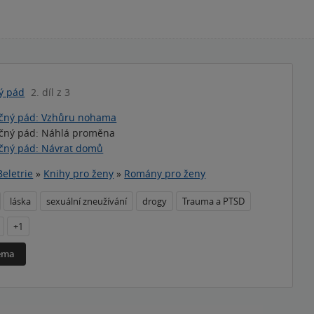
ý pád
2. díl z 3
čný pád: Vzhůru nohama
čný pád: Náhlá proměna
čný pád: Návrat domů
Beletrie
»
Knihy pro ženy
»
Romány pro ženy
láska
sexuální zneužívání
drogy
Trauma a PTSD
+1
téma