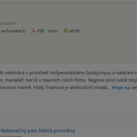
e stažení
e ve formátech
PDF
mobi
ePUB
ět odehrává v prostředí hollywoodského šoubyznysu a natáčení tr
, manažeři herců v hlavních rolích filmu. Nejprve proti sobě stojí j
pracovní rovině. Holly Trianová je ambiciózní mladá…
Přejít na ce
Nekonečný pád: Náhlá proměna
Sarah Sprinz