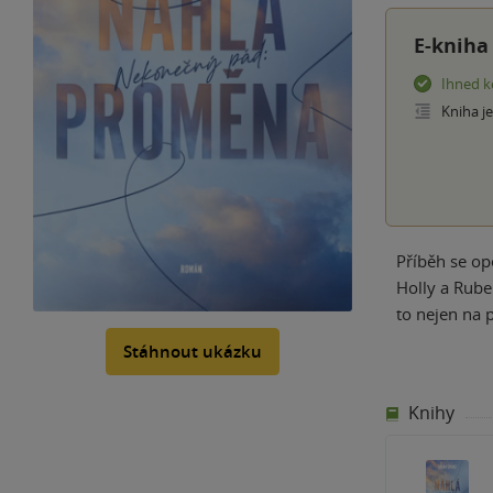
E-kniha
Ihned k
Kniha j
Příběh se op
Holly a Ruben
to nejen na 
Stáhnout ukázku
Knihy