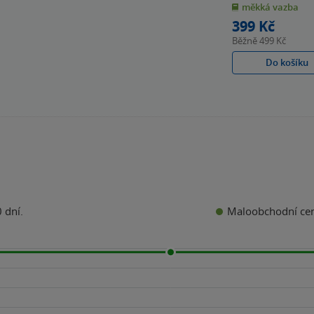
měkká vazba
5
hvězdiček
399 Kč
Běžně
499 Kč
Do košíku
Maloobchodní ce
 dní.