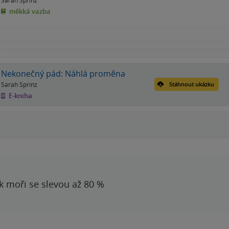
měkká vazba
Nekonečný pád: Náhlá proměna
Sarah Sprinz
Stáhnout ukázku
E-kniha
 k moři se slevou až 80 %