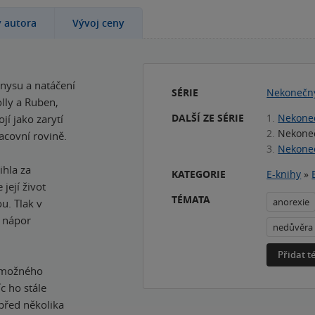
y autora
Vývoj ceny
nysu a natáčení
SÉRIE
Nekonečn
lly a Ruben,
DALŠÍ ZE SÉRIE
1.
Nekone
jí jako zarytí
2.
Nekone
racovní rovině.
3.
Nekone
ihla za
KATEGORIE
E-knihy
»
její život
TÉMATA
anorexie
u. Tlak v
ž nápor
nedůvěra
Přidat 
zámožného
c ho stále
před několika