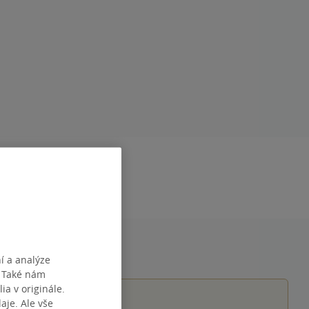
DÁNÍ
12.12.2025
í a analýze
. Také nám
ia v originále.
je. Ale vše