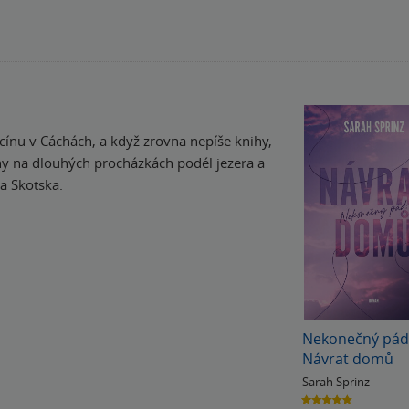
ínu v Cáchách, a když zrovna nepíše knihy,
hy na dlouhých procházkách podél jezera a
 a Skotska.
Nekonečný pád
Návrat domů
Sarah Sprinz
4.8
z