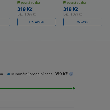
pevná vazba
pevná vazba
5
5
hvězdiček
hvězdiček
319 Kč
319 Kč
Běžně
399 Kč
Běžně
399 Kč
Do košíku
Do košíku
359 Kč
na
Minimální prodejní cena: