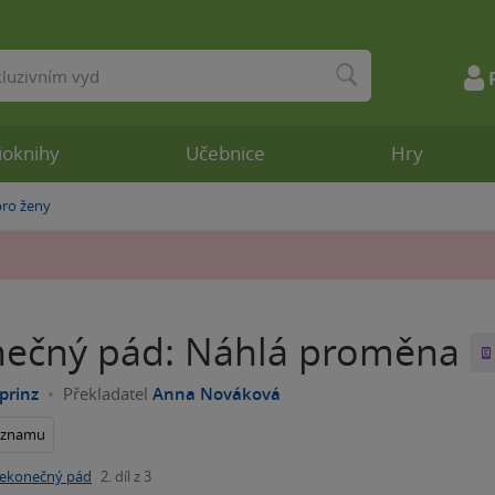
ioknihy
Učebnice
Hry
ro ženy
ečný pád: Náhlá proměna
prinz
Překladatel
Anna Nováková
seznamu
ekonečný pád
2. díl z 3