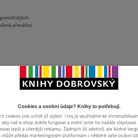
prestižnějších
tušená překážka,
ČET STRAN
416
DATUM VY
Cookies a osobní údaje? Knihy to potřebují.
Hodnocení a recenze čtenářů
h cookies jste určitě již slyšeli. I my je využíváme ke shromažďován
, aby náš e-shop dobře fungoval a mohli jsme ho nadále zlepšovat
vat lepší a cílenější reklamu. Žádných 50 odstínů, ale klidně Vergil
s může předat marketingovým platformám i některé vaše osobní úda