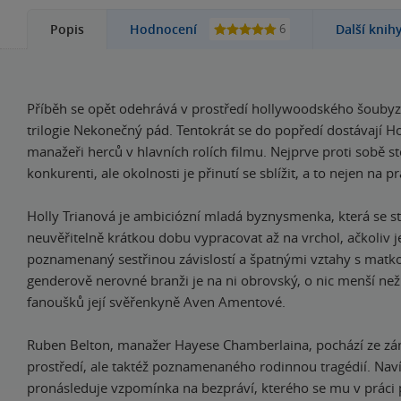
6
Popis
Hodnocení
Další knih
Příběh se opět odehrává v prostředí hollywoodského šoubyz
trilogie Nekonečný pád. Tentokrát se do popředí dostávají Ho
manažeři herců v hlavních rolích filmu. Nejprve proti sobě sto
konkurenti, ale okolnosti je přinutí se sblížit, a to nejen na p
Holly Trianová je ambiciózní mladá byznysmenka, která se st
neuvěřitelně krátkou dobu vypracovat až na vrchol, ačkoliv je 
poznamenaný sestřinou závislostí a špatnými vztahy s matko
genderově nerovné branži je na ni obrovský, o nic menší ne
fanoušků její svěřenkyně Aven Amentové.
Ruben Belton, manažer Hayese Chamberlaina, pochází ze 
prostředí, ale taktéž poznamenaného rodinnou tragédií. Naví
pronásleduje vzpomínka na bezpráví, kterého se mu v práci 