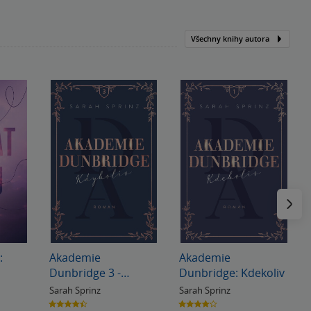
Všechny knihy autora
Následu
:
Akademie
Akademie
Dunbridge 3 -
Dunbridge: Kdekoliv
Kdykoliv
Sarah Sprinz
Sarah Sprinz
4.5
4.2
z
z