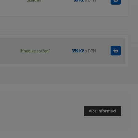
Skladem
99 Kč
s DPH
Koupit
Ihned ke stažení
359 Kč
s DPH
Více informací