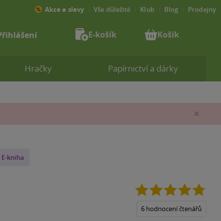
Akce a slevy
Vše důležité
Klub
Blog
Prodejny
E-košík
Košík
Přihlášení
Hračky
Papírnictví a dárky
Zav
E-kniha
4.8
z
5
6 hodnocení čtenářů
hvěz