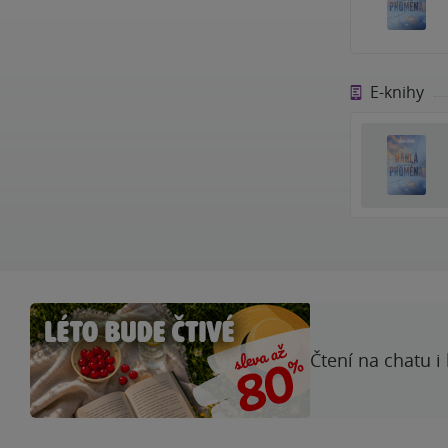
E-knihy
Čtení na chatu i