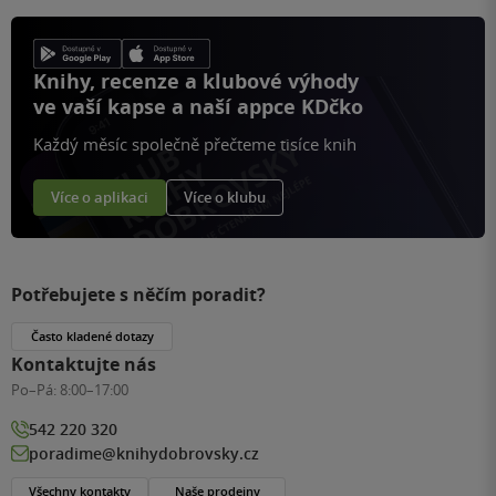
Knihy, recenze a klubové výhody
ve vaší kapse a naší appce KDčko
Každý měsíc společně přečteme tisíce knih
Více o aplikaci
Více o klubu
Potřebujete s něčím poradit?
Často kladené dotazy
Kontaktujte nás
Po–Pá:
8:00–17:00
542 220 320
poradime@knihydobrovsky.cz
Všechny kontakty
Naše prodejny