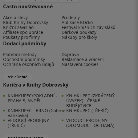
Často navštěvované
Akce a slevy
Prodejny
Klub Knihy Dobrovský
Aplikace KDčko
Knižní závisláci
Festival knižních závisláků
Affiliate spolupráce
Dárkové poukazy
Poukazy pro firmy
Nákupy pro školy
Dodací podmínky
Platební metody
Doprava
Obchodní podmínky
Reklamace a vrácení
Ochrana osobních údajů
Nastavení cookies
Vše důležité
Kariéra v Knihy Dobrovský
KNIHKUPEC/POKLADNÍ -
KNIHKUPEC (ZKRÁCENÝ
PRAHA 5, ANDĚL
ÚVAZEK) - ČESKÉ
BUDĚJOVICE
KNIHKUPEC - BRNO (Galerie
KNIHKUPEC (TŘEBÍČ)
Vaňkovka)
VEDOUCÍ PRODEJNY
VEDOUCÍ PRODEJNY
(TŘEBÍČ)
(OLOMOUC - OC HANÁ)
Volné pracovní pozice