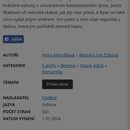
hvězdné výkony v univerzitním basketbalovém týmu. Jenže
Madison už nehodlá skákat, jak její otec píská, a Ryan se také
chce vydat jiným směrem. Ani jeden z nich však nepočítá s
láskou, která jim pořádně zamotá hlavu.
Sdílet
AUTOŘI
Petra Martišková
|
Barbora Srp Žižková
KATEGORIE
E-knihy
»
Beletrie
»
Young Adult
»
Romantika
TÉMATA
Přidat téma
NAKLADATEL
CooBoo
JAZYK
čeština
POČET STRAN
320
DATUM VYDÁNÍ
1.01.2024