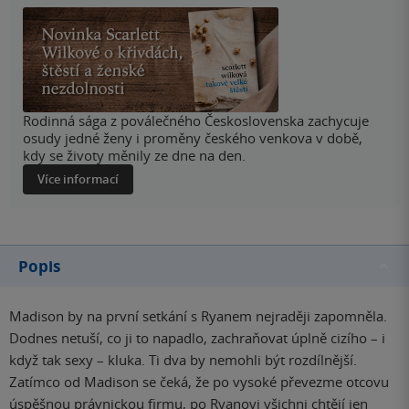
Rodinná sága z poválečného Československa zachycuje
osudy jedné ženy i proměny českého venkova v době,
kdy se životy měnily ze dne na den.
Více informací
Popis
Madison by na první setkání s Ryanem nejraději zapomněla.
Dodnes netuší, co ji to napadlo, zachraňovat úplně cizího – i
když tak sexy – kluka. Ti dva by nemohli být rozdílnější.
Zatímco od Madison se čeká, že po vysoké převezme otcovu
úspěšnou právnickou firmu, po Ryanovi všichni chtějí jen