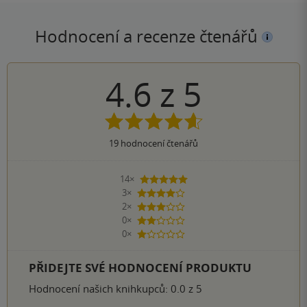
Hodnocení a recenze čtenářů
4.6
z
5
19
hodnocení čtenářů
14×
5 hvězdiček
3×
4 hvězdičky
2×
3 hvězdičky
0×
2 hvězdičky
0×
1 hvezdička
PŘIDEJTE SVÉ HODNOCENÍ PRODUKTU
Hodnocení našich knihkupců: 0.0 z 5