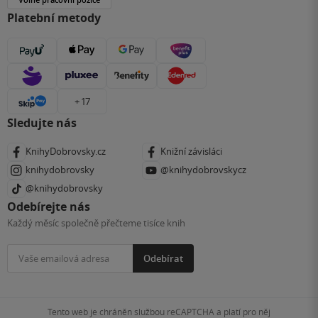
Platební metody
+ 17
Sledujte nás
KnihyDobrovsky.cz
Knižní závisláci
knihydobrovsky
@knihydobrovskycz
@knihydobrovsky
Odebírejte nás
Každý měsíc společně přečteme tisíce knih
Odebírat
Tento web je chráněn službou reCAPTCHA a platí pro něj