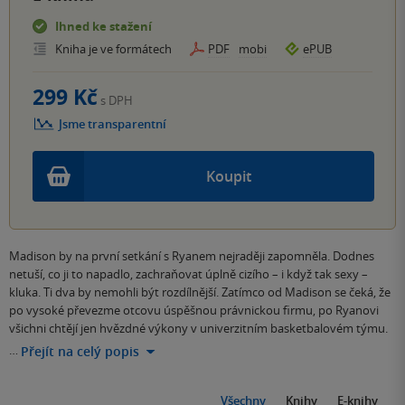
Ihned ke stažení
Kniha je ve formátech
PDF
mobi
ePUB
299 Kč
s DPH
Jsme transparentní
Koupit
Madison by na první setkání s Ryanem nejraději zapomněla. Dodnes
netuší, co ji to napadlo, zachraňovat úplně cizího – i když tak sexy –
kluka. Ti dva by nemohli být rozdílnější. Zatímco od Madison se čeká, že
po vysoké převezme otcovu úspěšnou právnickou firmu, po Ryanovi
všichni chtějí jen hvězdné výkony v univerzitním basketbalovém týmu.
…
Přejít na celý popis
Všechny
Knihy
E-knihy