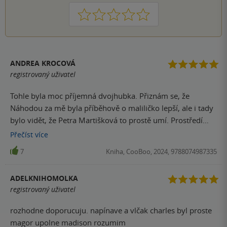
1
2
3
4
5
ANDREA KROCOVÁ
registrovaný uživatel
Tohle byla moc příjemná dvojhubka. Přiznám se, že
Náhodou za mě byla příběhově o maliličko lepší, ale i tady
bylo vidět, že Petra Martišková to prostě umí. Prostředí
studia práv a právnické praxe mě bavilo, ačkoli Vlčák
Přečíst
více
Charles mě 99 % děje neskutečně vytáčel, že jsem kolikrát
7
Kniha, CooBoo, 2024, 9788074987335
mě sto chutí dát mu tečku mezi oči, aby se konečně
probral. Zato Ryan byl zlatíčko od prvních stránek,
ADELKNIHOMOLKA
Madison jsem měla ráda nejen díky tomu, že si šla za svým
registrovaný uživatel
otci navzdory. Ryanovu matku jsem sice nechápala, ale ze
skušenosti svého okolí vím, že oběti domácího násilí to tak
rozhodne doporucuju. napínave a vlčak charles byl proste
jako ona prostě mají. Líbilo se mi i téma komunitního
magor upolne madison rozumim