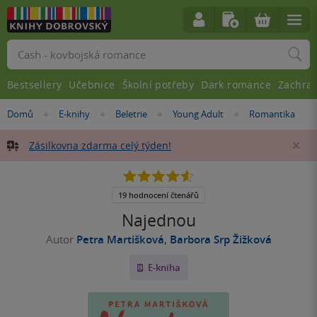
Vyhledávání
Bestsellery
Učebnice
Školní potřeby
Dark romance
Zachra
Nacházíte
Domů
E-knihy
Beletrie
Young Adult
Romantika
»
»
»
»
se
zde:
Zásilkovna zdarma celý týden!
Za
4.6
z
5
19 hodnocení čtenářů
hvězdiček
Najednou
Autor
Petra Martišková
,
Barbora Srp Žižková
E-kniha