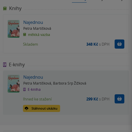
Knihy
Najednou
Petra Martišková
měkká vazba
Do k
Skladem
348 Kč
s DPH
E-knihy
Najednou
Petra Martišková
,
Barbora Srp Žižková
E-kniha
Koupit
Ihned ke stažení
299 Kč
s DPH
Stáhnout ukázku