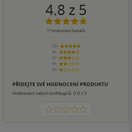
4.8
z
5
17
hodnocení čtenářů
13×
5 hvězdiček
4×
4 hvězdičky
0×
3 hvězdičky
0×
2 hvězdičky
0×
1 hvezdička
PŘIDEJTE SVÉ HODNOCENÍ PRODUKTU
Hodnocení našich knihkupců: 0.0 z 5
1
2
3
4
5