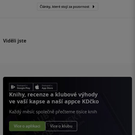
Články, které stojí za pozornost
Viděli jste
Knihy, recenze a klubové výhody
ve vaší kapse a naší appce KDčko
Každý měsíc společně přečteme tisíce knih
Více o aplikaci
Více o klubu