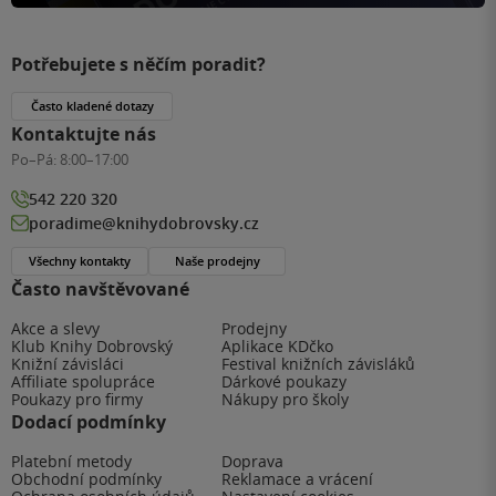
Potřebujete s něčím poradit?
Často kladené dotazy
Kontaktujte nás
Po–Pá:
8:00–17:00
542 220 320
poradime@knihydobrovsky.cz
Všechny kontakty
Naše prodejny
Často navštěvované
Akce a slevy
Prodejny
Klub Knihy Dobrovský
Aplikace KDčko
Knižní závisláci
Festival knižních závisláků
Affiliate spolupráce
Dárkové poukazy
Poukazy pro firmy
Nákupy pro školy
Dodací podmínky
Platební metody
Doprava
Obchodní podmínky
Reklamace a vrácení