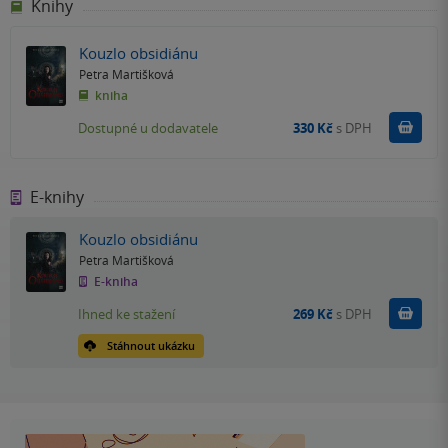
Knihy
Kouzlo obsidiánu
Petra Martišková
kniha
Do k
Dostupné u dodavatele
330 Kč
s DPH
E-knihy
Kouzlo obsidiánu
Petra Martišková
E-kniha
Koupit
Ihned ke stažení
269 Kč
s DPH
Stáhnout ukázku