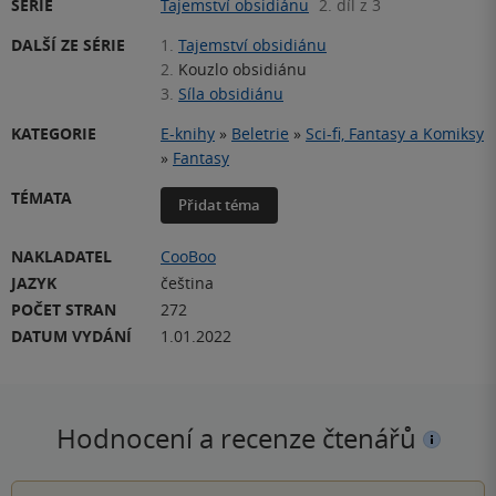
SÉRIE
Tajemství obsidiánu
2. díl z 3
DALŠÍ ZE SÉRIE
1.
Tajemství obsidiánu
2.
Kouzlo obsidiánu
3.
Síla obsidiánu
KATEGORIE
E-knihy
»
Beletrie
»
Sci-fi, Fantasy a Komiksy
»
Fantasy
TÉMATA
Přidat téma
NAKLADATEL
CooBoo
JAZYK
čeština
POČET STRAN
272
DATUM VYDÁNÍ
1.01.2022
Hodnocení a recenze čtenářů