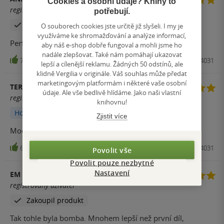
Cookies a osobní údaje? Knihy to
registrovaný uživatel
potřebují.
Zakoupil produkt
O souborech cookies jste určitě již slyšeli. I my je
využíváme ke shromažďování a analýze informací,
Perfektní, už aby bylo pokračování
aby náš e-shop dobře fungoval a mohli jsme ho
nadále zlepšovat. Také nám pomáhají ukazovat
7
Kniha, CooBoo, 2022, 9788076614031
lepší a cílenější reklamu. Žádných 50 odstínů, ale
klidně Vergilia v originále. Váš souhlas může předat
marketingovým platformám i některé vaše osobní
TEREZK
údaje. Ale vše bedlivě hlídáme. Jako naši vlastní
registrovaný uživatel
knihovnu!
Hodnoceno z aplikace
Zjistit více
Moc mě to bavilo
6
Kniha, CooBoo, 2022, 9788076614031
Povolit vše
Povolit pouze nezbytné
Nastavení
EM RADOSTNÁ
registrovaný uživatel
Zakoupil produkt
Tak tohle byla bomba. Mnohem lepší než první díl,