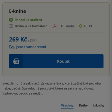
E-kniha
Ihned ke stažení
Kniha je ve formátech
PDF
mobi
ePUB
269 Kč
s DPH
Jsme transparentní
Koupit
Svět démonů a zaklínačů. Zakázaná láska, která začíná být pro oba
nebezpečná. Starodávné proroctví, které se začíná naplňovat.
Vzdorovat osudu se nedá…
Všechny
Knihy
E-knihy