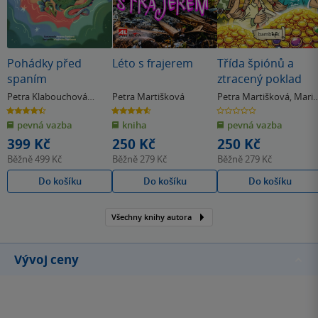
Pohádky před
Léto s frajerem
Třída špiónů a
spaním
ztracený poklad
Petra Klabouchová
Petra Martišková
Petra Martišková
,
Marie
Koželuhová
& další
4.5
4.6
0.0
z
z
z
pevná vazba
kniha
pevná vazba
5
5
5
hvězdiček
hvězdiček
hvězdiček
399 Kč
250 Kč
250 Kč
Běžně
499 Kč
Běžně
279 Kč
Běžně
279 Kč
Do košíku
Do košíku
Do košíku
Všechny knihy autora
Vývoj ceny