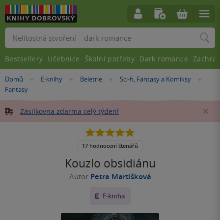
Vyhledávání
Bestsellery
Učebnice
Školní potřeby
Dark romance
Zachra
Nacházíte
Domů
E-knihy
Beletrie
Sci-fi, Fantasy a Komiksy
»
»
»
»
se
Fantasy
zde:
Zásilkovna zdarma celý týden!
Za
4.8
z
5
17 hodnocení čtenářů
hvězdiček
Kouzlo obsidiánu
Autor
Petra Martišková
E-kniha