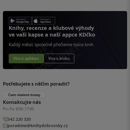
Knihy, recenze a klubové výhody
ve vaší kapse a naší appce KDčko
Každý měsíc společně přečteme tisíce knih
Více o aplikaci
Více o klubu
Potřebujete s něčím poradit?
Často kladené dotazy
Kontaktujte nás
Po–Pá:
8:00–17:00
542 220 320
poradime@knihydobrovsky.cz