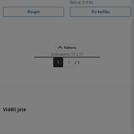
Běžně
319 Kč
Koupit
Do košíku
Nahoru
Zobrazeno 17 z 17
1
/ 1
Přejít
na
stránku
Viděli jste