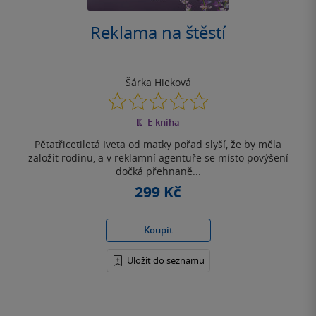
Reklama na štěstí
Šárka Hieková
0.0
z
E-kniha
5
hvězdiček
Pětatřicetiletá Iveta od matky pořad slyší, že by měla
založit rodinu, a v reklamní agentuře se místo povýšení
dočká přehnaně...
299 Kč
Koupit
Uložit do seznamu