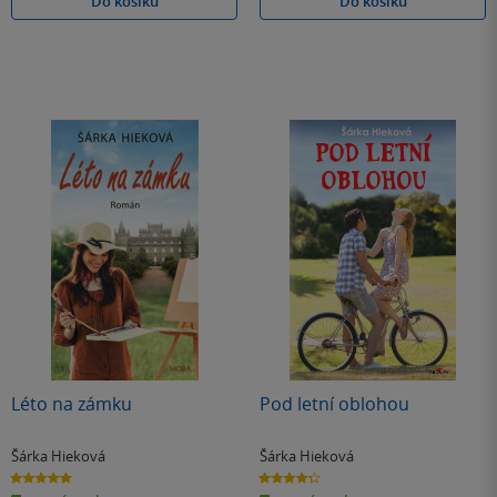
Do košíku
Do košíku
Léto na zámku
Pod letní oblohou
Šárka Hieková
Šárka Hieková
5.0
4.3
z
z