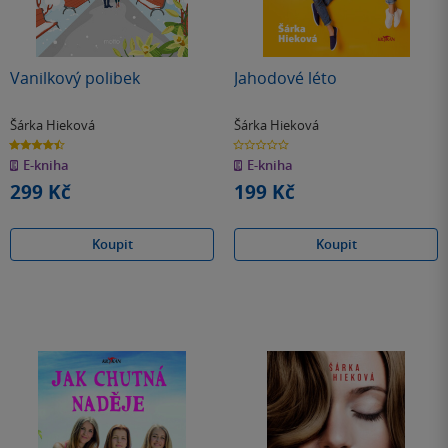
Vanilkový polibek
Jahodové léto
Šárka Hieková
Šárka Hieková
4.5
0.0
z
z
E-kniha
E-kniha
5
5
hvězdiček
hvězdiček
299 Kč
199 Kč
Koupit
Koupit