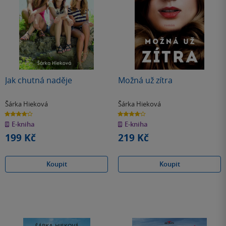
Jak chutná naděje
Možná už zítra
Šárka Hieková
Šárka Hieková
4.2
4.2
z
z
E-kniha
E-kniha
5
5
hvězdiček
hvězdiček
199 Kč
219 Kč
Koupit
Koupit