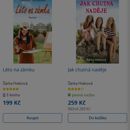
Léto na zámku
Jak chutná naděje
Šárka Hieková
Šárka Hieková
5.0
4.2
z
z
E-kniha
pevná vazba
5
5
hvězdiček
hvězdiček
199 Kč
259 Kč
Běžně
289 Kč
Koupit
Do košíku