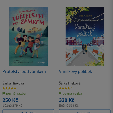
Přátelství pod zámkem
Vanilkový polibek
Šárka Hieková
Šárka Hieková
5.0
4.5
z
z
pevná vazba
pevná vazba
5
5
hvězdiček
hvězdiček
250 Kč
330 Kč
Běžně
279 Kč
Běžně
369 Kč