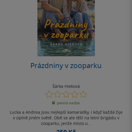
Prázdniny v zooparku
Šárka Hieková
0.0
z
pevná vazba
5
hvězdiček
Lucka a Andrea jsou nejlepší kamarádky, i když každá žije
v úplně jiném světě. Obě se ale těší na letní brigádu v
zooparku, jenže místo u...