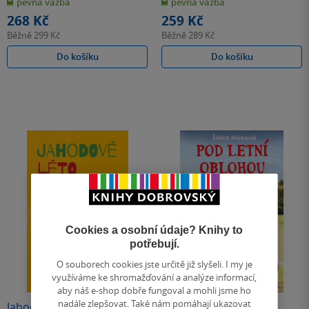
pevná vazba
pevná vazba
5
5
hvězdiček
hvězdiček
268 Kč
259 Kč
Běžně
299 Kč
Běžně
289 Kč
Do košíku
Do košíku
Cookies a osobní údaje? Knihy to
potřebují.
O souborech cookies jste určitě již slyšeli. I my je
využíváme ke shromažďování a analýze informací,
aby náš e-shop dobře fungoval a mohli jsme ho
nadále zlepšovat. Také nám pomáhají ukazovat
Jahodové léto
Pod letní oblohou