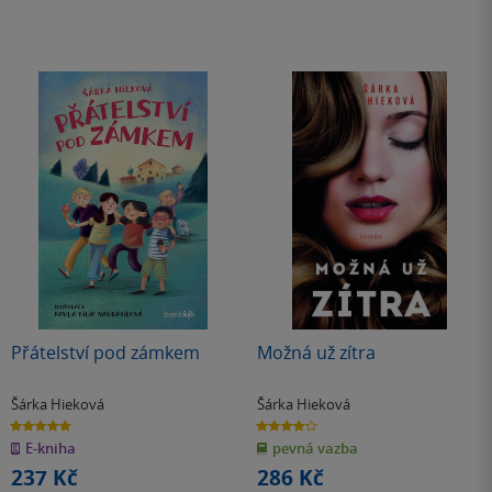
Přátelství pod zámkem
Možná už zítra
Šárka Hieková
Šárka Hieková
5.0
4.2
z
z
E-kniha
pevná vazba
5
5
hvězdiček
hvězdiček
237 Kč
286 Kč