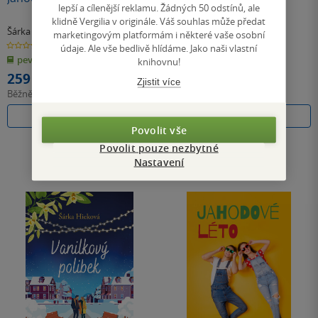
lepší a cílenější reklamu. Žádných 50 odstínů, ale
klidně Vergilia v originále. Váš souhlas může předat
Šárka Hieková
Šárka Hieková
marketingovým platformám i některé vaše osobní
0.0
4.3
údaje. Ale vše bedlivě hlídáme. Jako naši vlastní
z
z
pevná vazba
E-kniha
5
5
knihovnu!
hvězdiček
hvězdiček
259 Kč
199 Kč
Zjistit více
Běžně
289 Kč
Do košíku
Koupit
Povolit vše
Povolit pouze nezbytné
Nastavení