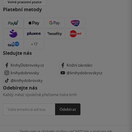
Volné pracovní pozice
Platební metody
+ 17
Sledujte nás
KnihyDobrovsky.cz
Knižní závisláci
knihydobrovsky
@knihydobrovskycz
@knihydobrovsky
Odebírejte nás
Každý měsíc společně přečteme tisíce knih
Odebírat
Tento web je chráněn službou reCAPTCHA a platí pro něj