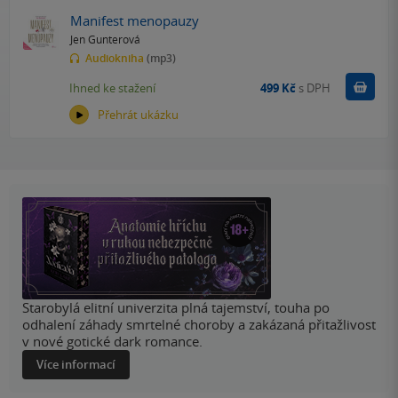
Manifest menopauzy
Jen Gunterová
Audiokniha
(mp3)
Koupit
Ihned ke stažení
499 Kč
s DPH
Přehrát ukázku
Starobylá elitní univerzita plná tajemství, touha po
odhalení záhady smrtelné choroby a zakázaná přitažlivost
v nové gotické dark romance.
Více informací