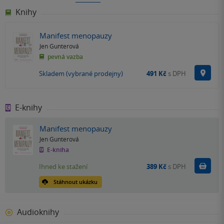
Knihy
Manifest menopauzy
Jen Gunterová
pevná vazba
Na p
Skladem (vybrané prodejny)
491 Kč
s DPH
E-knihy
Manifest menopauzy
Jen Gunterová
E-kniha
Koupit
Ihned ke stažení
389 Kč
s DPH
Stáhnout ukázku
Audioknihy