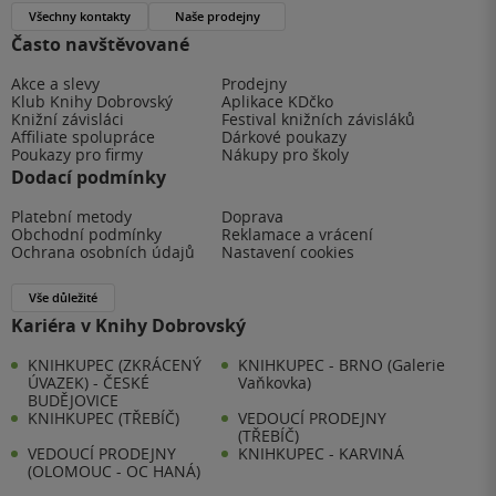
Všechny kontakty
Naše prodejny
Často navštěvované
Akce a slevy
Prodejny
Klub Knihy Dobrovský
Aplikace KDčko
Knižní závisláci
Festival knižních závisláků
Affiliate spolupráce
Dárkové poukazy
Poukazy pro firmy
Nákupy pro školy
Dodací podmínky
Platební metody
Doprava
Obchodní podmínky
Reklamace a vrácení
Ochrana osobních údajů
Nastavení cookies
Vše důležité
Kariéra v Knihy Dobrovský
KNIHKUPEC (ZKRÁCENÝ
KNIHKUPEC - BRNO (Galerie
ÚVAZEK) - ČESKÉ
Vaňkovka)
BUDĚJOVICE
KNIHKUPEC (TŘEBÍČ)
VEDOUCÍ PRODEJNY
(TŘEBÍČ)
VEDOUCÍ PRODEJNY
KNIHKUPEC - KARVINÁ
(OLOMOUC - OC HANÁ)