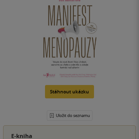
Stáhnout ukázku
Uložit do seznamu
E-kniha