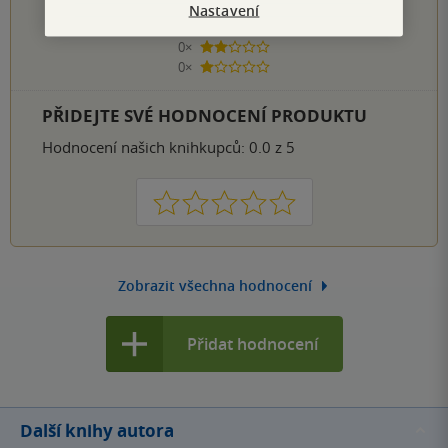
0×
4 hvězdičky
Nastavení
0×
3 hvězdičky
0×
2 hvězdičky
0×
1 hvezdička
PŘIDEJTE SVÉ HODNOCENÍ PRODUKTU
Hodnocení našich knihkupců: 0.0 z 5
1
2
3
4
5
Zobrazit všechna hodnocení
Přidat hodnocení
Další knihy autora