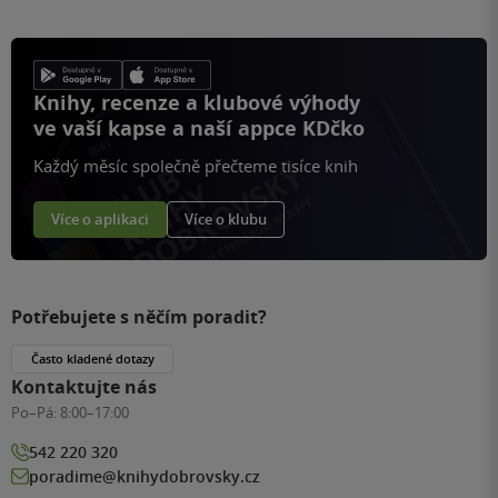
Knihy, recenze a klubové výhody
ve vaší kapse a naší appce KDčko
Každý měsíc společně přečteme tisíce knih
Více o aplikaci
Více o klubu
Potřebujete s něčím poradit?
Často kladené dotazy
Kontaktujte nás
Po–Pá:
8:00–17:00
542 220 320
poradime@knihydobrovsky.cz