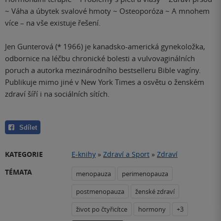
~ Váha a úbytek svalové hmoty ~ Osteoporóza ~ A mnohem
více – na vše existuje řešení.
Jen Gunterová (* 1966) je kanadsko-americká gynekoložka,
odbornice na léčbu chronické bolesti a vulvovaginálních
poruch a autorka mezinárodního bestselleru Bible vagíny.
Publikuje mimo jiné v New York Times a osvětu o ženském
zdraví šíří i na sociálních sítích.
Sdílet
KATEGORIE
E-knihy
»
Zdraví a Sport
»
Zdraví
TÉMATA
menopauza
perimenopauza
postmenopauza
ženské zdraví
život po čtyřicítce
hormony
+3