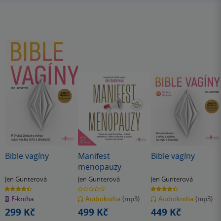
Bible vagíny
Manifest
Bible vagíny
menopauzy
Jen Gunterová
Jen Gunterová
Jen Gunterová
4.5
0.0
4.5
z
z
z
E-kniha
Audiokniha
(mp3)
Audiokniha
(mp3)
5
5
5
hvězdiček
hvězdiček
hvězdiček
299 Kč
499 Kč
449 Kč