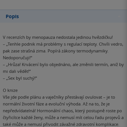
Popis
V recenzích by menopauza nedostala jedinou hvězdičku!
– „Tenhle podnik má problémy s regulací teploty. Chvíli vedro,
pak zase strašná zima. Popírá zákony termodynamiky.
Nedoporučuji!“
– „Hrůza! Krvácení bylo objednáno, ale změnili termín, aniž by
mi dali vědět!“
– „Sex byl suchý!“
O knize
Vše jde podle plánu a vaječníky přestávají ovulovat – je to
normální životní fáze a evoluční výhoda. Až na to, že je
nepředvídatelná! Hormonální chaos, který postupně roste po
čtyřicítce každé ženy, může a nemusí mít celou řadu projevů a
také může a nemusí přivodit závažné zdravotní komplikace.