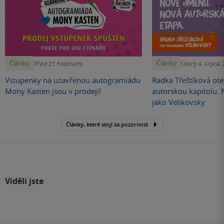
Články
Články
Před 21 hodinami
Úterý 4. srpna
Vstupenky na uzavřenou autogramiádu
Radka Třeštíková otev
Mony Kasten jsou v prodeji!
autorskou kapitolu.
jako Velikovsky
Články, které stojí za pozornost
Viděli jste