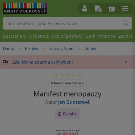
Vyhledávání
Bestsellery
Učebnice
Školní potřeby
Dark romance
Zachra
Nacházíte
Domů
E-knihy
Zdraví a Sport
Zdraví
»
»
»
se
zde:
Zásilkovna zdarma celý týden!
Za
0.0
z
5
0 hodnocení čtenářů
hvězdiček
Manifest menopauzy
Autor
Jen Gunterová
E-kniha