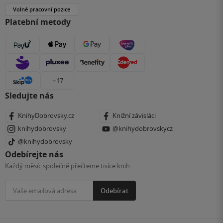
Volné pracovní pozice
Platební metody
+ 17
Sledujte nás
KnihyDobrovsky.cz
Knižní závisláci
knihydobrovsky
@knihydobrovskycz
@knihydobrovsky
Odebírejte nás
Každý měsíc společně přečteme tisíce knih
Odebírat