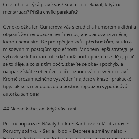
Co z toho se týká právě vás? Kdy a co očekávat, když ne
menstruaci? Přišla chvíle panikařit?
Gynekoložka Jen Gunterová vás s erudicí a humorem uklidní a
objasní, že menopauza není nemoc, ale plánovaná změna,
kterou nemusíte tiše přetrpět jen kvůli předsudkům, studu a
misogynním postojům společnosti. Mnohem lepší strategií je
vybavit se informacemi: když totiž pochopíte, co se děje, proč
se to děje, a co si s tím počít, zbavíte se obav i pochyb, a
naopak získáte sebedůvěru při rozhodování o svém zdraví.
Kromě srozumitelného vysvětlení najdete v knize i praktické
tipy, jak se s menopauzou a postmenopauzou vypořádává
autorka samotná.
## Nepanikařte, ani když vás trápí:
Perimenopauza ~ Návaly horka ~ Kardiovaskulární zdraví ~
Poruchy spánku ~ Sex a libido ~ Deprese a změny nálad ~
Hormonální terapie ~ Problémy s pletí a vlasy ~ Zdraví prsou