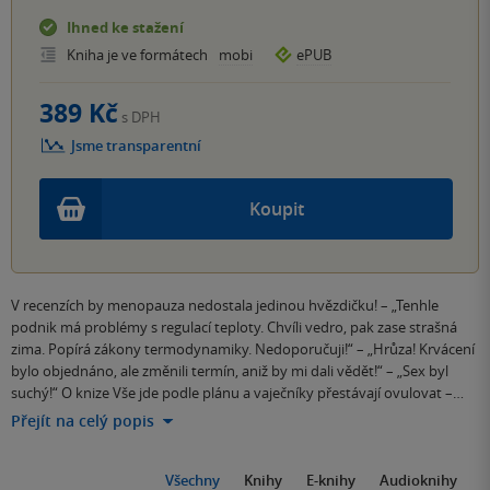
Ihned ke stažení
Kniha je ve formátech
mobi
ePUB
389 Kč
s DPH
Jsme transparentní
Koupit
V recenzích by menopauza nedostala jedinou hvězdičku! – „Tenhle
podnik má problémy s regulací teploty. Chvíli vedro, pak zase strašná
zima. Popírá zákony termodynamiky. Nedoporučuji!“ – „Hrůza! Krvácení
bylo objednáno, ale změnili termín, aniž by mi dali vědět!“ – „Sex byl
suchý!“ O knize Vše jde podle plánu a vaječníky přestávají ovulovat –…
Přejít na celý popis
Všechny
Knihy
E-knihy
Audioknihy