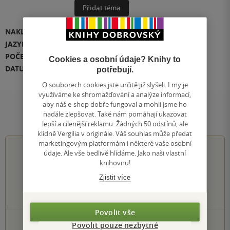
Přidat téma
NAKLADATEL
Jan Melvil publishing
JAZYK
čeština
POČET STRAN
408
Cookies a osobní údaje? Knihy to
DATUM VYDÁNÍ
1.01.2022
potřebují.
O souborech cookies jste určitě již slyšeli. I my je
využíváme ke shromažďování a analýze informací,
aby náš e-shop dobře fungoval a mohli jsme ho
Hodnocení a recenze čtenářů
nadále zlepšovat. Také nám pomáhají ukazovat
lepší a cílenější reklamu. Žádných 50 odstínů, ale
klidně Vergilia v originále. Váš souhlas může předat
marketingovým platformám i některé vaše osobní
0.0
z
5
údaje. Ale vše bedlivě hlídáme. Jako naši vlastní
knihovnu!
Zjistit více
0
hodnocení čtenářů
Povolit vše
0×
5 hvězdiček
Povolit pouze nezbytné