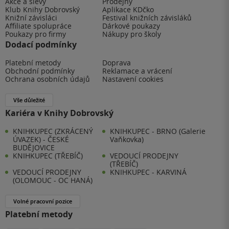
Akce a slevy
Prodejny
Klub Knihy Dobrovský
Aplikace KDčko
Knižní závisláci
Festival knižních závisláků
Affiliate spolupráce
Dárkové poukazy
Poukazy pro firmy
Nákupy pro školy
Dodací podmínky
Platební metody
Doprava
Obchodní podmínky
Reklamace a vrácení
Ochrana osobních údajů
Nastavení cookies
Vše důležité
Kariéra v Knihy Dobrovský
KNIHKUPEC (ZKRÁCENÝ
KNIHKUPEC - BRNO (Galerie
ÚVAZEK) - ČESKÉ
Vaňkovka)
BUDĚJOVICE
KNIHKUPEC (TŘEBÍČ)
VEDOUCÍ PRODEJNY
(TŘEBÍČ)
VEDOUCÍ PRODEJNY
KNIHKUPEC - KARVINÁ
(OLOMOUC - OC HANÁ)
Volné pracovní pozice
Platební metody