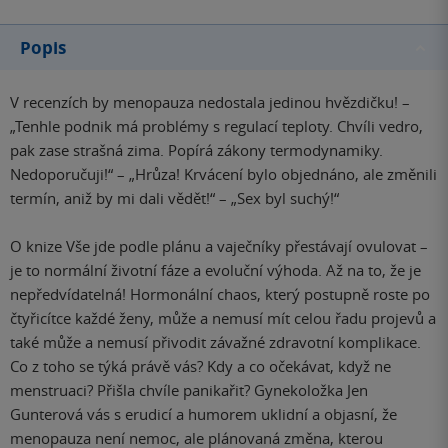
Popis
V recenzích by menopauza nedostala jedinou hvězdičku! –
„Tenhle podnik má problémy s regulací teploty. Chvíli vedro,
pak zase strašná zima. Popírá zákony termodynamiky.
Nedoporučuji!“ – „Hrůza! Krvácení bylo objednáno, ale změnili
termín, aniž by mi dali vědět!“ – „Sex byl suchý!“
O knize Vše jde podle plánu a vaječníky přestávají ovulovat –
je to normální životní fáze a evoluční výhoda. Až na to, že je
nepředvídatelná! Hormonální chaos, který postupně roste po
čtyřicítce každé ženy, může a nemusí mít celou řadu projevů a
také může a nemusí přivodit závažné zdravotní komplikace.
Co z toho se týká právě vás? Kdy a co očekávat, když ne
menstruaci? Přišla chvíle panikařit? Gynekoložka Jen
Gunterová vás s erudicí a humorem uklidní a objasní, že
menopauza není nemoc, ale plánovaná změna, kterou