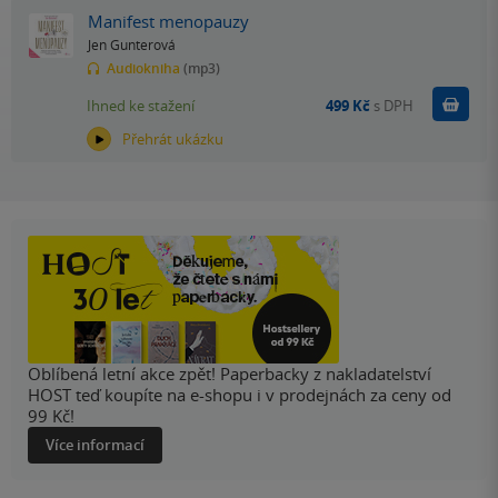
Manifest menopauzy
Jen Gunterová
Audiokniha
(mp3)
Koupit
Ihned ke stažení
499 Kč
s DPH
Přehrát ukázku
Oblíbená letní akce zpět! Paperbacky z nakladatelství
HOST teď koupíte na e-shopu i v prodejnách za ceny od
99 Kč!
Více informací