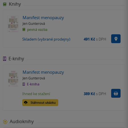
Knihy
Manifest menopauzy
Jen Gunterová
pevná vazba
Na p
Skladem (vybrané prodejny)
491 Kč
s DPH
E-knihy
Manifest menopauzy
Jen Gunterová
E-kniha
Koupit
Ihned ke stažení
389 Kč
s DPH
Stáhnout ukázku
Audioknihy