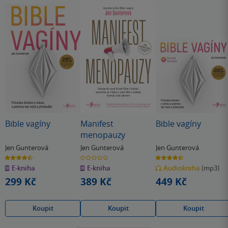
Bible vagíny
Manifest
Bible vagíny
menopauzy
Jen Gunterová
Jen Gunterová
Jen Gunterová
4.5
0.0
4.5
z
z
z
E-kniha
E-kniha
Audiokniha
(mp3)
5
5
5
hvězdiček
hvězdiček
hvězdiček
299 Kč
389 Kč
449 Kč
Koupit
Koupit
Koupit