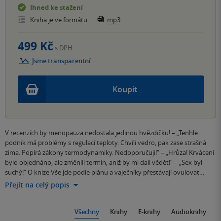
Ihned ke stažení
Kniha je ve formátu
mp3
499 Kč
s DPH
Jsme transparentní
Koupit
V recenzích by menopauza nedostala jedinou hvězdičku! – „Tenhle
podnik má problémy s regulací teploty. Chvíli vedro, pak zase strašná
zima. Popírá zákony termodynamiky. Nedoporučuji!“ – „Hrůza! Krvácení
bylo objednáno, ale změnili termín, aniž by mi dali vědět!“ – „Sex byl
suchý!“ O knize Vše jde podle plánu a vaječníky přestávají ovulovat…
Přejít na celý popis
Všechny
Knihy
E-knihy
Audioknihy