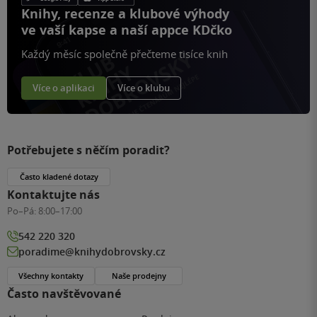
Knihy, recenze a klubové výhody
ve vaší kapse a naší appce KDčko
Každý měsíc společně přečteme tisíce knih
Více o aplikaci
Více o klubu
Potřebujete s něčím poradit?
Často kladené dotazy
Kontaktujte nás
Po–Pá:
8:00–17:00
542 220 320
poradime@knihydobrovsky.cz
Všechny kontakty
Naše prodejny
Často navštěvované