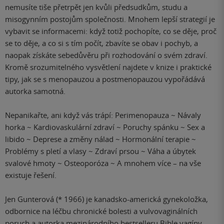
nemusíte tiše přetrpět jen kvůli předsudkům, studu a
misogynním postojům společnosti. Mnohem lepší strategií je
vybavit se informacemi: když totiž pochopíte, co se děje, proč
se to děje, a co si s tím počít, zbavíte se obav i pochyb, a
naopak získáte sebedůvěru při rozhodování o svém zdraví.
Kromě srozumitelného vysvětlení najdete v knize i praktické
tipy, jak se s menopauzou a postmenopauzou vypořádává
autorka samotná.
Nepanikařte, ani když vás trápí: Perimenopauza ~ Návaly
horka ~ Kardiovaskulární zdraví ~ Poruchy spánku ~ Sex a
libido ~ Deprese a změny nálad ~ Hormonální terapie ~
Problémy s pletí a vlasy ~ Zdraví prsou ~ Váha a úbytek
svalové hmoty ~ Osteoporóza ~ A mnohem více – na vše
existuje řešení.
Jen Gunterová (* 1966) je kanadsko-americká gynekoložka,
odbornice na léčbu chronické bolesti a vulvovaginálních
poruch a autorka mezinárodního bestselleru Bible vagíny.