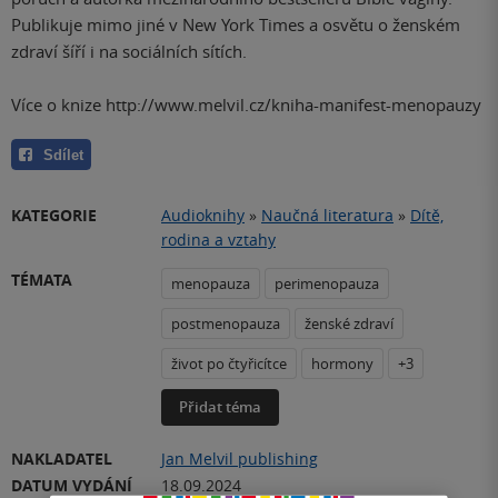
Publikuje mimo jiné v New York Times a osvětu o ženském
zdraví šíří i na sociálních sítích.
Více o knize http://www.melvil.cz/kniha-manifest-menopauzy
Sdílet
KATEGORIE
Audioknihy
»
Naučná literatura
»
Dítě,
rodina a vztahy
TÉMATA
menopauza
perimenopauza
postmenopauza
ženské zdraví
život po čtyřicítce
hormony
+3
Přidat téma
NAKLADATEL
Jan Melvil publishing
DATUM VYDÁNÍ
18.09.2024