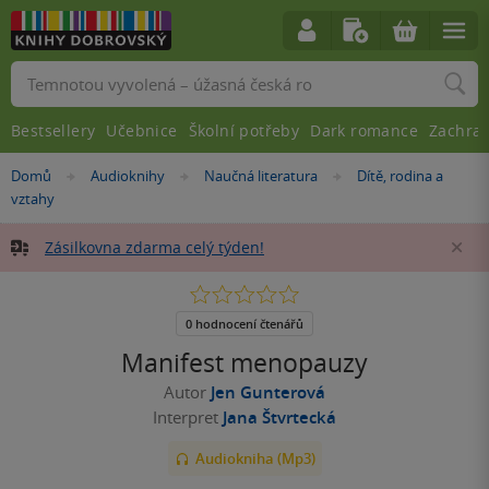
Vyhledávání
Bestsellery
Učebnice
Školní potřeby
Dark romance
Zachra
Nacházíte
Domů
Audioknihy
Naučná literatura
Dítě, rodina a
»
»
»
se
vztahy
zde:
Zásilkovna zdarma celý týden!
Za
0.0
z
5
0 hodnocení čtenářů
hvězdiček
Manifest menopauzy
Autor
Jen Gunterová
Interpret
Jana Štvrtecká
Audiokniha (Mp3)