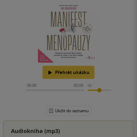
Přehrát ukázku
00:00
00:00
Uložit do seznamu
Audiokniha (mp3)