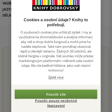
VAZBA
Mp3
JAZYK
čeština
DÉLKA
15:35:42
Cookies a osobní údaje? Knihy to
potřebují.
O souborech cookies jste určitě již slyšeli. I my je
Hodnocení a recenze čtenářů
využíváme ke shromažďování a analýze informací,
aby náš e-shop dobře fungoval a mohli jsme ho
nadále zlepšovat. Také nám pomáhají ukazovat
lepší a cílenější reklamu. Žádných 50 odstínů, ale
0.0
z
5
klidně Vergilia v originále. Váš souhlas může předat
marketingovým platformám i některé vaše osobní
údaje. Ale vše bedlivě hlídáme. Jako naši vlastní
knihovnu!
0
hodnocení čtenářů
Zjistit více
0×
5 hvězdiček
Povolit vše
0×
4 hvězdičky
Povolit pouze nezbytné
0×
3 hvězdičky
Nastavení
0×
2 hvězdičky
0×
1 hvezdička